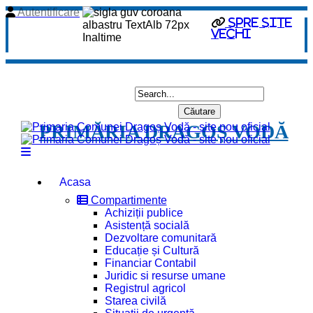
Autentificare
spre site
vechi
PRIMĂRIA DRAGOȘ VODĂ
Acasa
Compartimente
Achiziții publice
Asistență socială
Dezvoltare comunitară
Educație și Cultură
Financiar Contabil
Juridic si resurse umane
Registrul agricol
Starea civilă