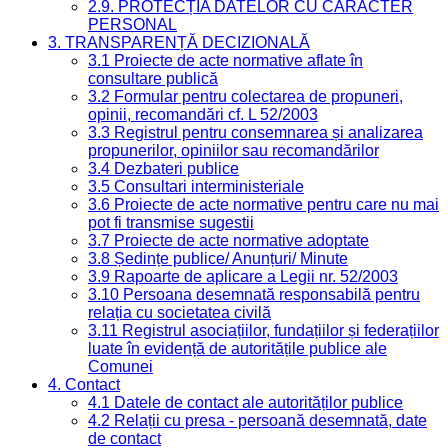
2.9. PROTECȚIA DATELOR CU CARACTER
PERSONAL
3. TRANSPARENȚĂ DECIZIONALĂ
3.1 Proiecte de acte normative aflate în
consultare publică
3.2 Formular pentru colectarea de propuneri,
opinii, recomandări cf. L 52/2003
3.3 Registrul pentru consemnarea și analizarea
propunerilor, opiniilor sau recomandărilor
3.4 Dezbateri publice
3.5 Consultari interministeriale
3.6 Proiecte de acte normative pentru care nu mai
pot fi transmise sugestii
3.7 Proiecte de acte normative adoptate
3.8 Ședințe publice/ Anunțuri/ Minute
3.9 Rapoarte de aplicare a Legii nr. 52/2003
3.10 Persoana desemnată responsabilă pentru
relația cu societatea civilă
3.11 Registrul asociațiilor, fundațiilor și federațiilor
luate în evidență de autoritățile publice ale
Comunei
4. Contact
4.1 Datele de contact ale autorităților publice
4.2 Relații cu presa - persoană desemnată, date
de contact