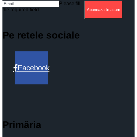
Please fill
the required field.
Aboneaza-te acum
Pe retele sociale
Facebook
Primăria