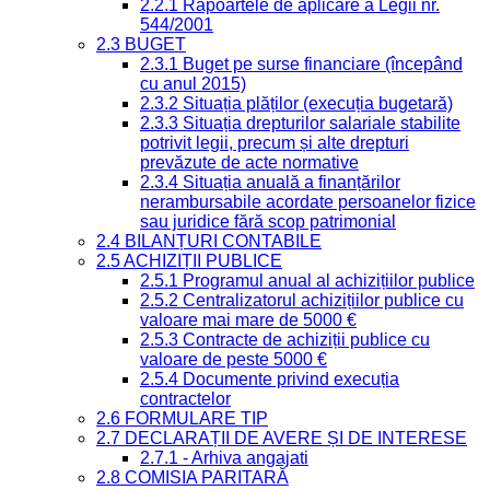
2.2.1 Rapoartele de aplicare a Legii nr.
544/2001
2.3 BUGET
2.3.1 Buget pe surse financiare (începând
cu anul 2015)
2.3.2 Situația plăților (execuția bugetară)
2.3.3 Situația drepturilor salariale stabilite
potrivit legii, precum și alte drepturi
prevăzute de acte normative
2.3.4 Situația anuală a finanțărilor
nerambursabile acordate persoanelor fizice
sau juridice fără scop patrimonial
2.4 BILANȚURI CONTABILE
2.5 ACHIZIȚII PUBLICE
2.5.1 Programul anual al achizițiilor publice
2.5.2 Centralizatorul achizițiilor publice cu
valoare mai mare de 5000 €
2.5.3 Contracte de achiziții publice cu
valoare de peste 5000 €
2.5.4 Documente privind execuția
contractelor
2.6 FORMULARE TIP
2.7 DECLARAȚII DE AVERE ȘI DE INTERESE
2.7.1 - Arhiva angajati
2.8 COMISIA PARITARĂ