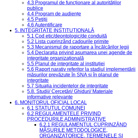
4.3 Programul de funcționare al autorităților
publice
4.4 Program de audiențe
4.5 Petiții
4.6 Autentificare
5. INTEGRITATE INSTITUȚIONALĂ
5.1 Cod etic/deontologic/de conduită
5.2 Lista cuprinzând cadourile primite
5.3 Mecanismul de raportare a încălcărilor legii
5.4 Declarația privind asumarea unei agende de
integritate organizațională
5.5 Planul de integritate al instituției
5.6 Raport narativ referitor la stadiul implementării
măsurilor prevăzute în SNA și în planul de
integritate
5.7 Situația incidentelor de integritate
5.8. Studii/ Cercetări/ Ghiduri/ Materiale
informative relevante
6. MONITORUL OFICIAL LOCAL
6.1 STATUTUL COMUNEI
6.2 REGULAMENTELE PRIVIND
PROCEDURILE ADMINISTRATIVE
6.2.1 REGULAMENTUL CUPRINZÂND
MĂSURILE METODOLOGICE,
ORGANIZATORICE, TERMENELE ȘI