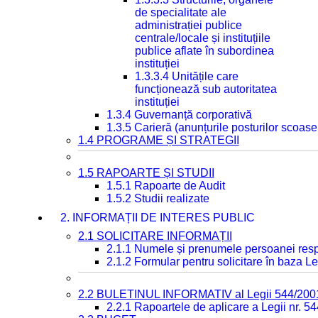
de specialitate ale
administrației publice
centrale/locale și instituțiile
publice aflate în subordinea
instituției
1.3.3.4 Unitățile care
funcționează sub autoritatea
instituției
1.3.4 Guvernanță corporativă
1.3.5 Carieră (anunțurile posturilor scoase
1.4 PROGRAME ȘI STRATEGII
1.5 RAPOARTE ȘI STUDII
1.5.1 Rapoarte de Audit
1.5.2 Studii realizate
2. INFORMAȚII DE INTERES PUBLIC
2.1 SOLICITARE INFORMAȚII
2.1.1 Numele și prenumele persoanei resp
2.1.2 Formular pentru solicitare în baza Le
2.2 BULETINUL INFORMATIV al Legii 544/200
2.2.1 Rapoartele de aplicare a Legii nr. 5