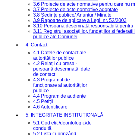
3.6 Proiecte de acte normative pentru care nu ma
3.7 Proiecte de acte normative adoptate
3.8 Ședințe publice/ Anunțuri/ Minute
3.9 Rapoarte de aplicare a Legii nr. 52/2003
3.10 Persoana desemnată responsabilă pentru re
3.11 Registrul asociațiilor, fundațiilor și federații
publice ale Comunei
4. Contact
4.1 Datele de contact ale
autorităților publice
4.2 Relații cu presa -
persoană desemnată, date
de contact
4.3 Programul de
funcționare al autorităților
publice
4.4 Program de audiențe
4.5 Petiții
4.6 Autentificare
5. INTEGRITATE INSTITUȚIONALĂ
5.1 Cod etic/deontologic/de
conduită
5.2 Lista cuprinzând