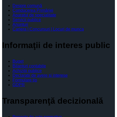
Despre comună
Conducerea Primăriei
Aparatul de specialitate
Servicii publice
Anunturi
Cariera | Concursuri | Locuri de munca
Informaţii de interes public
Buget
Bilanţuri contabile
Achiziţii publice
Declaratii de avere si interese
Formulare tip
GDPR
Transparenţă decizională
Proiecte de acte normative