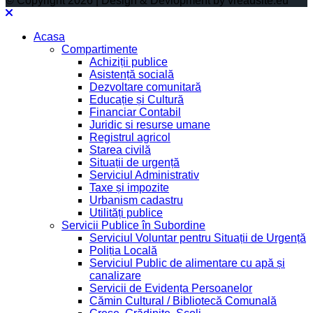
© Copyright 2026 | Design & Devlopment by vreausite.eu
Acasa
Compartimente
Achiziții publice
Asistență socială
Dezvoltare comunitară
Educație și Cultură
Financiar Contabil
Juridic si resurse umane
Registrul agricol
Starea civilă
Situații de urgență
Serviciul Administrativ
Taxe și impozite
Urbanism cadastru
Utilități publice
Servicii Publice în Subordine
Serviciul Voluntar pentru Situații de Urgență
Poliția Locală
Serviciul Public de alimentare cu apă și
canalizare
Servicii de Evidența Persoanelor
Cămin Cultural / Bibliotecă Comunală