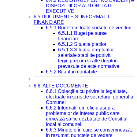
6.4.2 REGISTRUL PENTRU EVIDENȚA
DISPOZIȚIILOR AUTORITĂȚII
EXECUTIVE
6.5 DOCUMENTE ȘI INFORMAȚII
FINANCIARE
6.5.1 Buget din toate sursele de venituri
6.5.1.1 Buget pe surse
financiare
6.5.1.2 Situatia platilor
6.5.1.3 Situatia drepturilor
salariale stabilite potrivit
legii, precum si alte drepturi
prevazute de acte normative
6.5.2 Bilanturi contabile
6.6. ALTE DOCUMENTE
6.6.1 Obiecțiile cu privire la legalitate,
efectuate în scris de secretarul general al
Comunei
6.6.2 Informații din oficiu asupra
problemelor de interes public care
urmează să fie dezbătute de Consiliul
local al comunei
6.6.3 Minutele în care se consemnează,
în rezumat, punctele de vedere