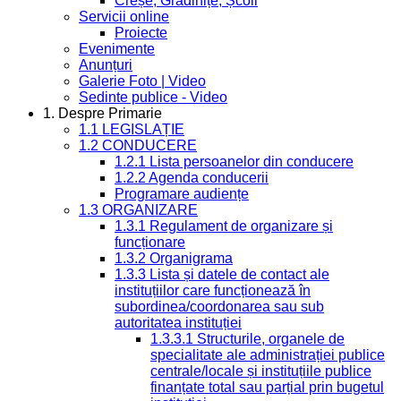
Creșe, Grădinițe, Școli
Servicii online
Proiecte
Evenimente
Anunțuri
Galerie Foto | Video
Sedinte publice - Video
1. Despre Primarie
1.1 LEGISLAȚIE
1.2 CONDUCERE
1.2.1 Lista persoanelor din conducere
1.2.2 Agenda conducerii
Programare audiențe
1.3 ORGANIZARE
1.3.1 Regulament de organizare și
funcționare
1.3.2 Organigrama
1.3.3 Lista și datele de contact ale
instituțiilor care funcționează în
subordinea/coordonarea sau sub
autoritatea instituției
1.3.3.1 Structurile, organele de
specialitate ale administrației publice
centrale/locale și instituțiile publice
finanțate total sau parțial prin bugetul