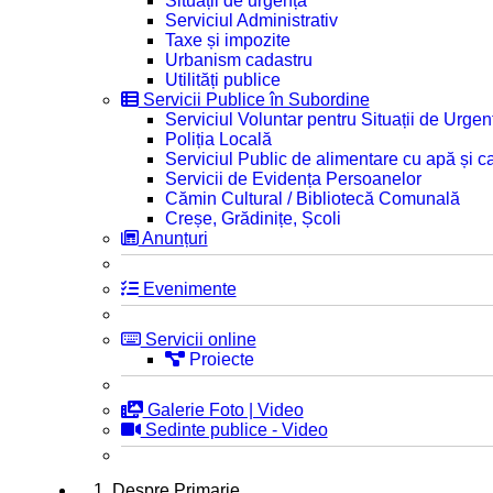
Situații de urgență
Serviciul Administrativ
Taxe și impozite
Urbanism cadastru
Utilități publice
Servicii Publice în Subordine
Serviciul Voluntar pentru Situații de Urgen
Poliția Locală
Serviciul Public de alimentare cu apă și c
Servicii de Evidența Persoanelor
Cămin Cultural / Bibliotecă Comunală
Creșe, Grădinițe, Școli
Anunțuri
Evenimente
Servicii online
Proiecte
Galerie Foto | Video
Sedinte publice - Video
1. Despre Primarie