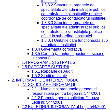
instituției
1.3.3.2 Structurile, organele de
specialitate ale administrației publice
centrale/locale și instituțiile publice
coordonate de conducătorul instituției
1.3.3.3 Structurile, organele de
specialitate ale administrației publice
centrale/locale și instituțiile publice
aflate în subordinea instituției
1.3.3.4 Unitățile care funcționează sub
autoritatea instituției
1.3.4 Guvernanță corporativă
1.3.5 Carieră (anunțurile posturilor scoase
la concurs)
1.4 PROGRAME ȘI STRATEGII
1.5 RAPOARTE ȘI STUDII
1.5.1 Rapoarte de Audit
1.5.2 Studii realizate
2. INFORMAȚII DE INTERES PUBLIC
2.1 SOLICITARE INFORMAȚII
2.1.1 Numele și prenumele persoanei
responsabile pentru Legea nr. 544/2001
2.1.2 Formular pentru solicitare în baza
Legii nr. 544/2001
2.2 BULETINUL INFORMATIV al Legii 544/2001