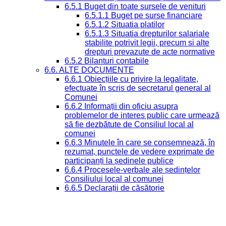
6.5.1 Buget din toate sursele de venituri
6.5.1.1 Buget pe surse financiare
6.5.1.2 Situatia platilor
6.5.1.3 Situatia drepturilor salariale
stabilite potrivit legii, precum si alte
drepturi prevazute de acte normative
6.5.2 Bilanturi contabile
6.6. ALTE DOCUMENTE
6.6.1 Obiecțiile cu privire la legalitate,
efectuate în scris de secretarul general al
Comunei
6.6.2 Informații din oficiu asupra
problemelor de interes public care urmează
să fie dezbătute de Consiliul local al
comunei
6.6.3 Minutele în care se consemnează, în
rezumat, punctele de vedere exprimate de
participanți la ședinele publice
6.6.4 Procesele-verbale ale ședințelor
Consiliului local al comunei
6.6.5 Declarații de căsătorie