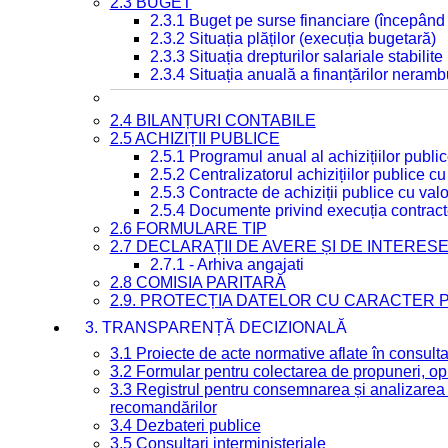
2.3 BUGET
2.3.1 Buget pe surse financiare (începând
2.3.2 Situația plăților (execuția bugetară)
2.3.3 Situația drepturilor salariale stabilit
2.3.4 Situația anuală a finanțărilor neramb
2.4 BILANȚURI CONTABILE
2.5 ACHIZIȚII PUBLICE
2.5.1 Programul anual al achizițiilor publi
2.5.2 Centralizatorul achizițiilor publice 
2.5.3 Contracte de achiziții publice cu va
2.5.4 Documente privind execuția contract
2.6 FORMULARE TIP
2.7 DECLARAȚII DE AVERE ȘI DE INTERES
2.7.1 - Arhiva angajati
2.8 COMISIA PARITARĂ
2.9. PROTECȚIA DATELOR CU CARACTER
3. TRANSPARENȚĂ DECIZIONALĂ
3.1 Proiecte de acte normative aflate în consult
3.2 Formular pentru colectarea de propuneri, opi
3.3 Registrul pentru consemnarea și analizarea p
recomandărilor
3.4 Dezbateri publice
3.5 Consultari interministeriale