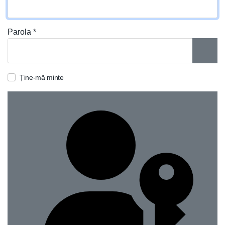
Parola
*
ARAT
Ține-mă minte