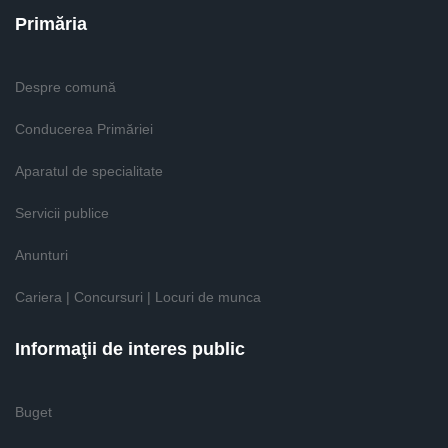
Primăria
Despre comună
Conducerea Primăriei
Aparatul de specialitate
Servicii publice
Anunturi
Cariera | Concursuri | Locuri de munca
Informaţii de interes public
Buget