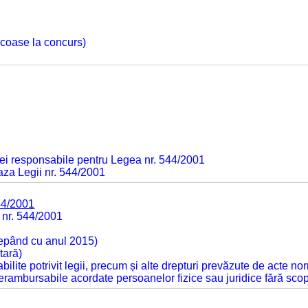
 scoase la concurs)
ei responsabile pentru Legea nr. 544/2001
baza Legii nr. 544/2001
44/2001
 nr. 544/2001
cepând cu anul 2015)
tară)
tabilite potrivit legii, precum și alte drepturi prevăzute de acte no
 nerambursabile acordate persoanelor fizice sau juridice fără sco