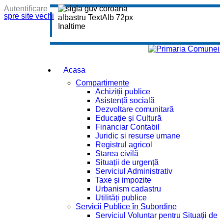
Autentificare
spre site vechi
Acasa
Compartimente
Achiziții publice
Asistență socială
Dezvoltare comunitară
Educație și Cultură
Financiar Contabil
Juridic si resurse umane
Registrul agricol
Starea civilă
Situații de urgență
Serviciul Administrativ
Taxe și impozite
Urbanism cadastru
Utilități publice
Servicii Publice în Subordine
Serviciul Voluntar pentru Situații d