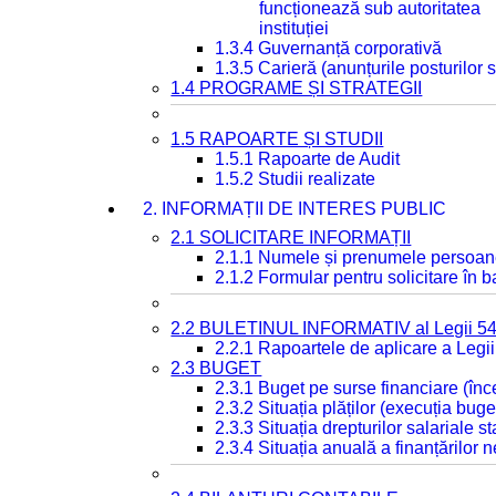
funcționează sub autoritatea
instituției
1.3.4 Guvernanță corporativă
1.3.5 Carieră (anunțurile posturilor
1.4 PROGRAME ȘI STRATEGII
1.5 RAPOARTE ȘI STUDII
1.5.1 Rapoarte de Audit
1.5.2 Studii realizate
2. INFORMAȚII DE INTERES PUBLIC
2.1 SOLICITARE INFORMAȚII
2.1.1 Numele și prenumele persoan
2.1.2 Formular pentru solicitare în 
2.2 BULETINUL INFORMATIV al Legii 5
2.2.1 Rapoartele de aplicare a Legii
2.3 BUGET
2.3.1 Buget pe surse financiare (în
2.3.2 Situația plăților (execuția buge
2.3.3 Situația drepturilor salariale s
2.3.4 Situația anuală a finanțărilor