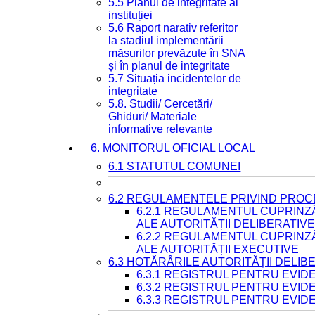
5.5 Planul de integritate al
instituției
5.6 Raport narativ referitor
la stadiul implementării
măsurilor prevăzute în SNA
și în planul de integritate
5.7 Situația incidentelor de
integritate
5.8. Studii/ Cercetări/
Ghiduri/ Materiale
informative relevante
6. MONITORUL OFICIAL LOCAL
6.1 STATUTUL COMUNEI
6.2 REGULAMENTELE PRIVIND PROC
6.2.1 REGULAMENTUL CUPRINZ
ALE AUTORITĂȚII DELIBERATIV
6.2.2 REGULAMENTUL CUPRINZ
ALE AUTORITĂȚII EXECUTIVE
6.3 HOTĂRÂRILE AUTORITĂȚII DELIB
6.3.1 REGISTRUL PENTRU EVI
6.3.2 REGISTRUL PENTRU EVI
6.3.3 REGISTRUL PENTRU EVID