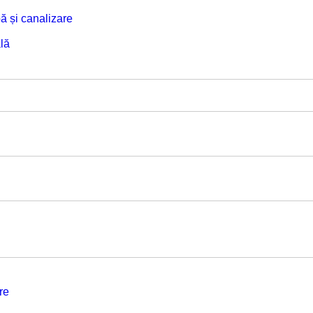
ă și canalizare
lă
re