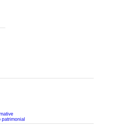
rmative
p patrimonial