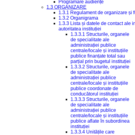
Programare audiențe
1.3 ORGANIZARE
1.3.1 Regulament de organizare și 
1.3.2 Organigrama
1.3.3 Lista și datele de contact ale
autoritatea instituției
1.3.3.1 Structurile, organele
de specialitate ale
administrației publice
centrale/locale și instituțiile
publice finanțate total sau
parțial prin bugetul instituției
1.3.3.2 Structurile, organele
de specialitate ale
administrației publice
centrale/locale și instituțiile
publice coordonate de
conducătorul instituției
1.3.3.3 Structurile, organele
de specialitate ale
administrației publice
centrale/locale și instituțiile
publice aflate în subordinea
instituției
1.3.3.4 Unitățile care