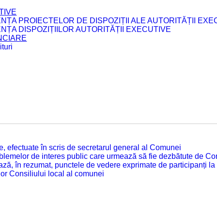
TIVE
ENȚA PROIECTELOR DE DISPOZIȚII ALE AUTORITĂȚII EXE
ENȚA DISPOZIȚIILOR AUTORITĂȚII EXECUTIVE
ANCIARE
turi
tate, efectuate în scris de secretarul general al Comunei
roblemelor de interes public care urmează să fie dezbătute de Con
ză, în rezumat, punctele de vedere exprimate de participanți la
or Consiliului local al comunei