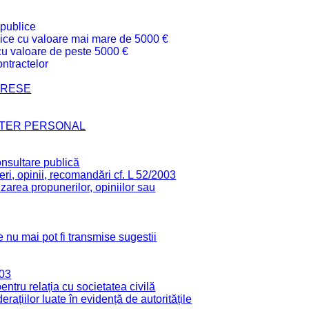
 publice
ublice cu valoare mai mare de 5000 €
 cu valoare de peste 5000 €
ntractelor
TERESE
CTER PERSONAL
onsultare publică
ri, opinii, recomandări cf. L 52/2003
zarea propunerilor, opiniilor sau
 nu mai pot fi transmise sugestii
003
tru relația cu societatea civilă
derațiilor luate în evidență de autoritățile