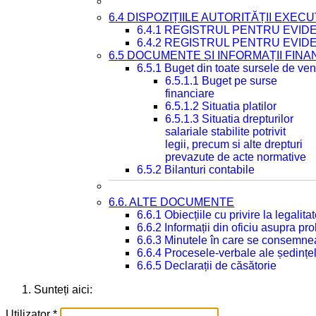
6.4 DISPOZIȚIILE AUTORITĂȚII EXECU
6.4.1 REGISTRUL PENTRU EVID
6.4.2 REGISTRUL PENTRU EVID
6.5 DOCUMENTE ȘI INFORMAȚII FIN
6.5.1 Buget din toate sursele de veni
6.5.1.1 Buget pe surse
financiare
6.5.1.2 Situatia platilor
6.5.1.3 Situatia drepturilor
salariale stabilite potrivit
legii, precum si alte drepturi
prevazute de acte normative
6.5.2 Bilanturi contabile
6.6. ALTE DOCUMENTE
6.6.1 Obiecțiile cu privire la legali
6.6.2 Informații din oficiu asupra p
6.6.3 Minutele în care se consemnea
6.6.4 Procesele-verbale ale ședințel
6.6.5 Declarații de căsătorie
Sunteți aici:
Utilizator
*