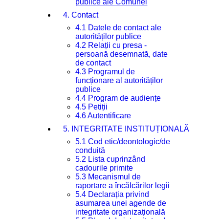
publice ale Comunei
4. Contact
4.1 Datele de contact ale
autorităților publice
4.2 Relații cu presa -
persoană desemnată, date
de contact
4.3 Programul de
funcționare al autorităților
publice
4.4 Program de audiențe
4.5 Petiții
4.6 Autentificare
5. INTEGRITATE INSTITUȚIONALĂ
5.1 Cod etic/deontologic/de
conduită
5.2 Lista cuprinzând
cadourile primite
5.3 Mecanismul de
raportare a încălcărilor legii
5.4 Declarația privind
asumarea unei agende de
integritate organizațională