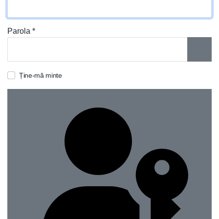
Parola
*
ARAT
Ține-mă minte