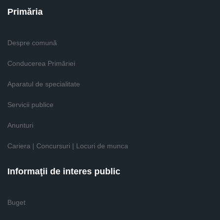
Primăria
Despre comună
Conducerea Primăriei
Aparatul de specialitate
Servicii publice
Anunturi
Cariera | Concursuri | Locuri de munca
Informaţii de interes public
Buget