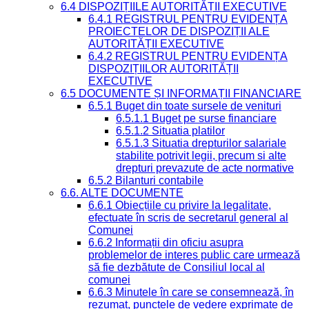
6.4 DISPOZIȚIILE AUTORITĂȚII EXECUTIVE
6.4.1 REGISTRUL PENTRU EVIDENȚA
PROIECTELOR DE DISPOZIȚII ALE
AUTORITĂȚII EXECUTIVE
6.4.2 REGISTRUL PENTRU EVIDENȚA
DISPOZIȚIILOR AUTORITĂȚII
EXECUTIVE
6.5 DOCUMENTE ȘI INFORMAȚII FINANCIARE
6.5.1 Buget din toate sursele de venituri
6.5.1.1 Buget pe surse financiare
6.5.1.2 Situatia platilor
6.5.1.3 Situatia drepturilor salariale
stabilite potrivit legii, precum si alte
drepturi prevazute de acte normative
6.5.2 Bilanturi contabile
6.6. ALTE DOCUMENTE
6.6.1 Obiecțiile cu privire la legalitate,
efectuate în scris de secretarul general al
Comunei
6.6.2 Informații din oficiu asupra
problemelor de interes public care urmează
să fie dezbătute de Consiliul local al
comunei
6.6.3 Minutele în care se consemnează, în
rezumat, punctele de vedere exprimate de