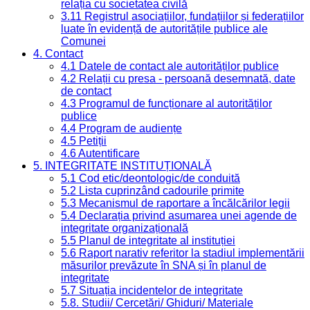
relația cu societatea civilă
3.11 Registrul asociațiilor, fundațiilor și federațiilor
luate în evidență de autoritățile publice ale
Comunei
4. Contact
4.1 Datele de contact ale autorităților publice
4.2 Relații cu presa - persoană desemnată, date
de contact
4.3 Programul de funcționare al autorităților
publice
4.4 Program de audiențe
4.5 Petiții
4.6 Autentificare
5. INTEGRITATE INSTITUȚIONALĂ
5.1 Cod etic/deontologic/de conduită
5.2 Lista cuprinzând cadourile primite
5.3 Mecanismul de raportare a încălcărilor legii
5.4 Declarația privind asumarea unei agende de
integritate organizațională
5.5 Planul de integritate al instituției
5.6 Raport narativ referitor la stadiul implementării
măsurilor prevăzute în SNA și în planul de
integritate
5.7 Situația incidentelor de integritate
5.8. Studii/ Cercetări/ Ghiduri/ Materiale