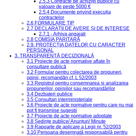
2.5.3 Contracte de achiziții publice cu
valoare de peste 5000 €
2.5.4 Documente privind execuția
contractelor
2.6 FORMULARE TIP
2.7 DECLARAȚII DE AVERE ȘI DE INTERESE
2.7.1 - Arhiva angajati
2.8 COMISIA PARITARĂ
2.9. PROTECȚIA DATELOR CU CARACTER
PERSONAL
3. TRANSPARENȚĂ DECIZIONALĂ
3.1 Proiecte de acte normative aflate în
consultare publică
3.2 Formular pentru colectarea de propuneri,
opinii, recomandări cf. L 52/2003
3.3 Registrul pentru consemnarea și analizarea
propunerilor, opiniilor sau recomandărilor
3.4 Dezbateri publice
3.5 Consultari interministeriale
3.6 Proiecte de acte normative pentru care nu mai
pot fi transmise sugestii
3.7 Proiecte de acte normative adoptate
3.8 Ședințe publice/ Anunțuri/ Minute
3.9 Rapoarte de aplicare a Legii nr. 52/2003
3.10 Persoana desemnată responsabilă pentru