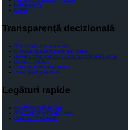
Formulare tip
GDPR
Transparenţă decizională
Proiecte de acte normative
Formular colectare propuneri, opinii
Registru consemnare si analizare propuneri, opinii
Dezbateri publice
Consultari interministeriale
Video Şedinţe publice
Legături rapide
TERMENI ŞI CONDIŢII
PREZENTARE GENERALĂ
CONTACTEAZĂ-NE