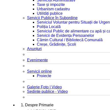
Serviciul Administrativ
Taxe și impozite
Urbanism cadastru
Utilități publice
Servicii Publice în Subordine
Serviciul Voluntar pentru Situații de Urgen
Poliția Locală
Serviciul Public de alimentare cu apă și c
Servicii de Evidența Persoanelor
Cămin Cultural / Bibliotecă Comunală
Creșe, Grădinițe, Școli
Anunțuri
Evenimente
Servicii online
Proiecte
Galerie Foto | Video
Sedinte publice - Video
1. Despre Primarie