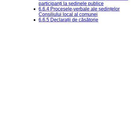
participanți la ședinele publice
6.6.4 Procesele-verbale ale ședințelor
Consiliului local al comunei
6.6.5 Declarații de căsătorie