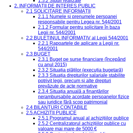
1.5.2 Studii realizate
2. INFORMAȚII DE INTERES PUBLIC
2.1 SOLICITARE INFORMAȚII
2.1.1 Numele și prenumele persoanei
responsabile pentru Legea nr. 544/2001
2.1.2 Formular pentru solicitare în baza
Legii nr. 544/2001
2.2 BULETINUL INFORMATIV al Legii 544/2001
2.2.1 Rapoartele de aplicare a Legii nr.
544/2001
2.3 BUGET
2.3.1 Buget pe surse financiare (începând
cu anul 2015)
2.3.2 Situația plăților (execuția bugetară)
2.3.3 Situația drepturilor salariale stabilite
potrivit legii, precum și alte drepturi
prevăzute de acte normative
2.3.4 Situația anuală a finanțărilor
nerambursabile acordate persoanelor fizice
sau juridice fără scop patrimonial
2.4 BILANȚURI CONTABILE
2.5 ACHIZIȚII PUBLICE
2.5.1 Programul anual al achizițiilor publice
2.5.2 Centralizatorul achizițiilor publice cu
valoare mai mare de 5000 €