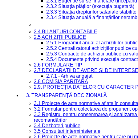
2.3.1 Buget pe surse financiare (începând
2.3.2 Situația plăților (execuția bugetară)
2.3.3 Situația drepturilor salariale stabilit
2.3.4 Situația anuală a finanțărilor neramb
2.4 BILANȚURI CONTABILE
2.5 ACHIZIȚII PUBLICE
2.5.1 Programul anual al achizițiilor publi
2.5.2 Centralizatorul achizițiilor publice 
2.5.3 Contracte de achiziții publice cu va
2.5.4 Documente privind execuția contract
2.6 FORMULARE TIP
2.7 DECLARAȚII DE AVERE ȘI DE INTERES
2.7.1 - Arhiva angajati
2.8 COMISIA PARITARĂ
2.9. PROTECȚIA DATELOR CU CARACTER
3. TRANSPARENȚĂ DECIZIONALĂ
3.1 Proiecte de acte normative aflate în consult
3.2 Formular pentru colectarea de propuneri, opi
3.3 Registrul pentru consemnarea și analizarea p
recomandărilor
3.4 Dezbateri publice
3.5 Consultari interministeriale
3.6 Proiecte de acte normative pentru care nu ma