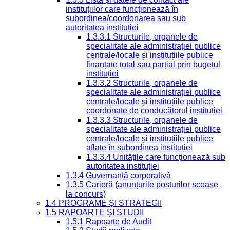
instituțiilor care funcționează în
subordinea/coordonarea sau sub
autoritatea instituției
1.3.3.1 Structurile, organele de
specialitate ale administrației publice
centrale/locale și instituțiile publice
finanțate total sau parțial prin bugetul
instituției
1.3.3.2 Structurile, organele de
specialitate ale administrației publice
centrale/locale și instituțiile publice
coordonate de conducătorul instituției
1.3.3.3 Structurile, organele de
specialitate ale administrației publice
centrale/locale și instituțiile publice
aflate în subordinea instituției
1.3.3.4 Unitățile care funcționează sub
autoritatea instituției
1.3.4 Guvernanță corporativă
1.3.5 Carieră (anunțurile posturilor scoase
la concurs)
1.4 PROGRAME ȘI STRATEGII
1.5 RAPOARTE ȘI STUDII
1.5.1 Rapoarte de Audit