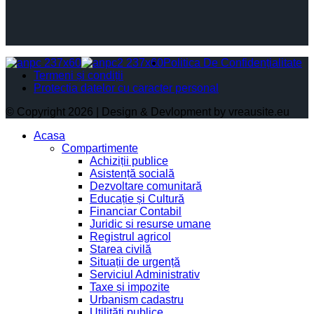
Politica De Confidențialitate
Termeni și condiții
Protectia datelor cu caracter personal
© Copyright 2026 | Design & Devlopment by vreausite.eu
Acasa
Compartimente
Achiziții publice
Asistență socială
Dezvoltare comunitară
Educație și Cultură
Financiar Contabil
Juridic si resurse umane
Registrul agricol
Starea civilă
Situații de urgență
Serviciul Administrativ
Taxe și impozite
Urbanism cadastru
Utilități publice