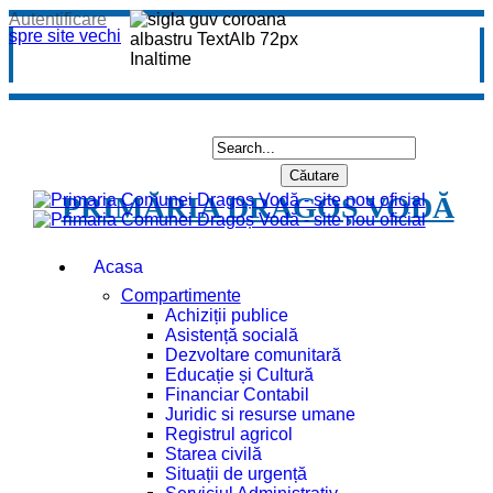
Autentificare
spre site vechi
PRIMĂRIA DRAGOȘ VODĂ
Acasa
Compartimente
Achiziții publice
Asistență socială
Dezvoltare comunitară
Educație și Cultură
Financiar Contabil
Juridic si resurse umane
Registrul agricol
Starea civilă
Situații de urgență