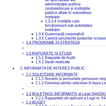
administrației publice
centrale/locale și instituțiile
publice aflate în subordinea
instituției
1.3.3.4 Unitățile care
funcționează sub autoritatea
instituției
1.3.4 Guvernanță corporativă
1.3.5 Carieră (anunțurile posturilor scoase
1.4 PROGRAME ȘI STRATEGII
1.5 RAPOARTE ȘI STUDII
1.5.1 Rapoarte de Audit
1.5.2 Studii realizate
2. INFORMAȚII DE INTERES PUBLIC
2.1 SOLICITARE INFORMAȚII
2.1.1 Numele și prenumele persoanei resp
2.1.2 Formular pentru solicitare în baza Le
2.2 BULETINUL INFORMATIV al Legii 544/200
2.2.1 Rapoartele de aplicare a Legii nr. 5
2.3 BUGET