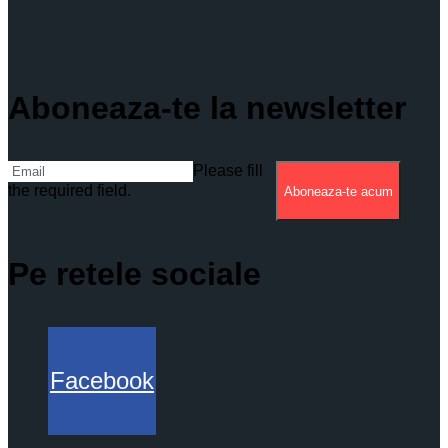
Aboneaza-te la newsletter
Please fill
the required field.
Aboneaza-te acum
Pe retele sociale
Facebook