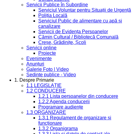
Servicii Publice în Subordine
Serviciul Voluntar pentru Situații de Urgență
Poliția Locală
Serviciul Public de alimentare cu apă și
canalizare
Servicii de Evidența Persoanelor
Cămin Cultural / Bibliotecă Comunală
Creșe, Grădinițe, Școli
Servicii online
Proiecte
Evenimente
Anunțuri
Galerie Foto | Video
Sedinte publice - Video
1. Despre Primarie
1.1 LEGISLAȚIE
1.2 CONDUCERE
1.2.1 Lista persoanelor din conducere
1.2.2 Agenda conducerii
Programare audiențe
1.3 ORGANIZARE
1.3.1 Regulament de organizare și
funcționare
1.3.2 Organigrama
1.3.3 Lista și datele de contact ale