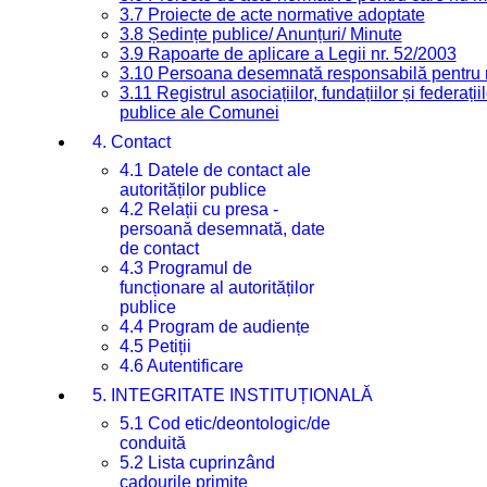
3.7 Proiecte de acte normative adoptate
3.8 Ședințe publice/ Anunțuri/ Minute
3.9 Rapoarte de aplicare a Legii nr. 52/2003
3.10 Persoana desemnată responsabilă pentru re
3.11 Registrul asociațiilor, fundațiilor și federații
publice ale Comunei
4. Contact
4.1 Datele de contact ale
autorităților publice
4.2 Relații cu presa -
persoană desemnată, date
de contact
4.3 Programul de
funcționare al autorităților
publice
4.4 Program de audiențe
4.5 Petiții
4.6 Autentificare
5. INTEGRITATE INSTITUȚIONALĂ
5.1 Cod etic/deontologic/de
conduită
5.2 Lista cuprinzând
cadourile primite