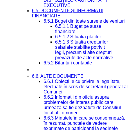
DISPOZIȚIILOR AUTORITĂȚII
EXECUTIVE
6.5 DOCUMENTE ȘI INFORMAȚII
FINANCIARE
6.5.1 Buget din toate sursele de venituri
6.5.1.1 Buget pe surse
financiare
6.5.1.2 Situatia platilor
6.5.1.3 Situatia drepturilor
salariale stabilite potrivit
legii, precum si alte drepturi
prevazute de acte normative
6.5.2 Bilanturi contabile
6.6. ALTE DOCUMENTE
6.6.1 Obiecțiile cu privire la legalitate,
efectuate în scris de secretarul general al
Comunei
6.6.2 Informații din oficiu asupra
problemelor de interes public care
urmează să fie dezbătute de Consiliul
local al comunei
6.6.3 Minutele în care se consemnează,
în rezumat, punctele de vedere
exprimate de participanți la ședinele