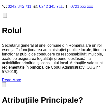
📞:
0242 345 711
, 📠:
0242 345 711
, 📱:
0721 xxx xxx
Rolul
Secretarul general al unei comune din România are un rol
esențial în funcționarea administrației publice locale, fiind un
funcționar public de conducere cu responsabilități multiple,
axate pe asigurarea legalității și bunei desfășurări a
activităților primăriei și consiliului local. Atribuțiile sale sunt
reglementate în principal de Codul Administrativ (OUG nr.
57/2019).
Read More
Atribuțiile Principale?