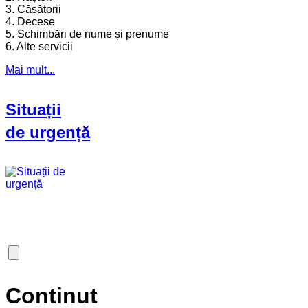
3. Căsătorii
4. Decese
5. Schimbări de nume și prenume
6. Alte servicii
Mai mult...
Situații
de urgență
Continut