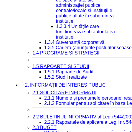
administrației publice
centrale/locale și instituțiile
publice aflate în subordinea
instituției
1.3.3.4 Unitățile care
funcționează sub autoritatea
instituției
1.3.4 Guvernanță corporativă
1.3.5 Carieră (anunțurile posturilor scoase
1.4 PROGRAME ȘI STRATEGII
1.5 RAPOARTE ȘI STUDII
1.5.1 Rapoarte de Audit
1.5.2 Studii realizate
2. INFORMAȚII DE INTERES PUBLIC
2.1 SOLICITARE INFORMAȚII
2.1.1 Numele și prenumele persoanei resp
2.1.2 Formular pentru solicitare în baza Le
2.2 BULETINUL INFORMATIV al Legii 544/200
2.2.1 Rapoartele de aplicare a Legii nr. 5
2.3 BUGET