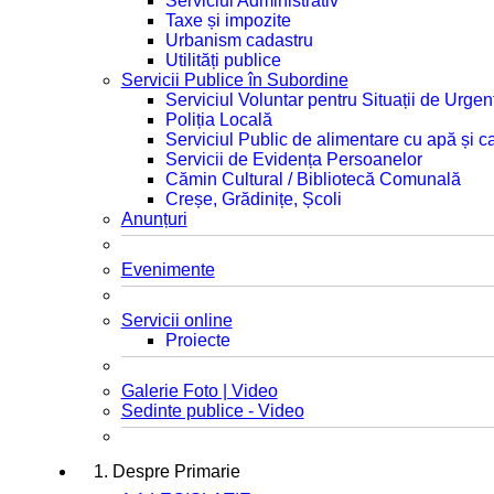
Serviciul Administrativ
Taxe și impozite
Urbanism cadastru
Utilități publice
Servicii Publice în Subordine
Serviciul Voluntar pentru Situații de Urgen
Poliția Locală
Serviciul Public de alimentare cu apă și c
Servicii de Evidența Persoanelor
Cămin Cultural / Bibliotecă Comunală
Creșe, Grădinițe, Școli
Anunțuri
Evenimente
Servicii online
Proiecte
Galerie Foto | Video
Sedinte publice - Video
1. Despre Primarie