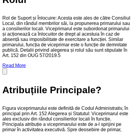
Rol de Suport și Înlocuire: Acesta este ales de către Consiliul
Local, din rândul membrilor săi, la propunerea primarului sau
a consilierilor locali. Viceprimarul este subordonat primarului
și acționează ca înlocuitor de drept al acestuia în caz de
absență sau imposibilitate de exercitare a funcției. Similar
primarului, funcția de viceprimar este o funcție de demnitate
publică. Detalii privind alegerea și rolul său sunt stipulate în
Art. 152 din OUG 57/2019.5
Read More
Atribuțiile Principale?
Figura viceprimarului este definită de Codul Administrativ, în
principal prin Art. 152 Alegerea și Statutul: Viceprimarul este
ales exclusiv din rândul consilierilor locali în funcție.
Principala atribuție a viceprimarului este de a-l sprijini pe
primar în activitatea executivă. Spre deosebire de primar,