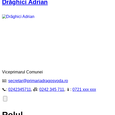
Drăghici Adrian
Viceprimarul Comunei
📧:
secretar@primariadragosvoda.ro
📞:
0242345711
, 📠:
0242 345 711
, 📱:
0721 xxx xxx
Rolul