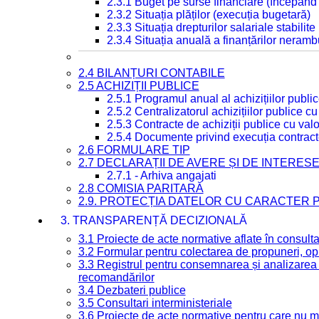
2.3.1 Buget pe surse financiare (începând
2.3.2 Situația plăților (execuția bugetară)
2.3.3 Situația drepturilor salariale stabilit
2.3.4 Situația anuală a finanțărilor neramb
2.4 BILANȚURI CONTABILE
2.5 ACHIZIȚII PUBLICE
2.5.1 Programul anual al achizițiilor publi
2.5.2 Centralizatorul achizițiilor publice 
2.5.3 Contracte de achiziții publice cu va
2.5.4 Documente privind execuția contract
2.6 FORMULARE TIP
2.7 DECLARAȚII DE AVERE ȘI DE INTERES
2.7.1 - Arhiva angajati
2.8 COMISIA PARITARĂ
2.9. PROTECȚIA DATELOR CU CARACTER
3. TRANSPARENȚĂ DECIZIONALĂ
3.1 Proiecte de acte normative aflate în consult
3.2 Formular pentru colectarea de propuneri, opi
3.3 Registrul pentru consemnarea și analizarea p
recomandărilor
3.4 Dezbateri publice
3.5 Consultari interministeriale
3.6 Proiecte de acte normative pentru care nu ma