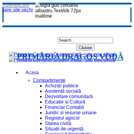
Autentificare
spre site vechi
PRIMĂRIA DRAGOȘ VODĂ
Acasa
Compartimente
Achiziții publice
Asistență socială
Dezvoltare comunitară
Educație și Cultură
Financiar Contabil
Juridic si resurse umane
Registrul agricol
Starea civilă
Situații de urgență