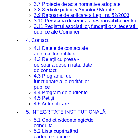
3.7 Proiecte de acte normative adoptate
3.8 Ședințe publice/ Anunțuri/ Minute
3.9 Rapoarte de aplicare a Legii nr. 52/2003
3.10 Persoana desemnată responsabilă pentru re
3.11 Registrul asociațiilor, fundațiilor și federații
publice ale Comunei
4. Contact
4.1 Datele de contact ale
autorităților publice
4.2 Relații cu presa -
persoană desemnată, date
de contact
4.3 Programul de
funcționare al autorităților
publice
4.4 Program de audiențe
4.5 Petiții
4.6 Autentificare
5. INTEGRITATE INSTITUȚIONALĂ
5.1 Cod etic/deontologic/de
conduită
5.2 Lista cuprinzând
cadourile primite