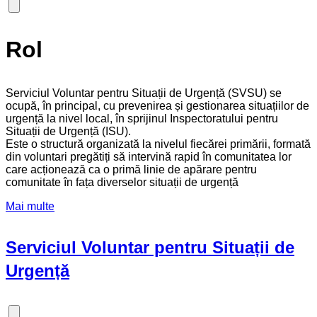
Rol
Serviciul Voluntar pentru Situații de Urgență (SVSU) se
ocupă, în principal, cu prevenirea și gestionarea situațiilor de
urgență la nivel local, în sprijinul Inspectoratului pentru
Situații de Urgență (ISU).
Este o structură organizată la nivelul fiecărei primării, formată
din voluntari pregătiți să intervină rapid în comunitatea lor
care acționează ca o primă linie de apărare pentru
comunitate în fața diverselor situații de urgență
Mai multe
Serviciul Voluntar pentru Situații de
Urgență