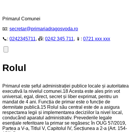
Primarul Comunei
📧:
secretar@primariadragosvoda.ro
📞:
0242345711
, 📠:
0242 345 711
, 📱:
0721 xxx xxx
Rolul
Primarul este șeful administrației publice locale și autoritatea
executivă la nivelul comunei.18 Acesta este ales prin vot
universal, egal, direct, secret și liber exprimat, pentru un
mandat de 4 ani. Funcția de primar este o funcție de
demnitate publică.15 Rolul său central este de a asigura
respectarea legii și implementarea deciziilor la nivel local,
conducând aparatul administrativ. Prevederile legale
esențiale referitoare la primar se regăsesc în OUG 57/2019,
Partea a V-a, Titlul V, Capitolul IV, Secțiunea a 2-a (Art. 154-