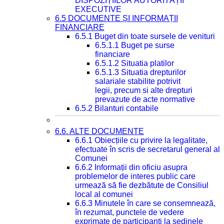
DISPOZIȚIILOR AUTORITĂȚII
EXECUTIVE
6.5 DOCUMENTE ȘI INFORMAȚII
FINANCIARE
6.5.1 Buget din toate sursele de venituri
6.5.1.1 Buget pe surse
financiare
6.5.1.2 Situatia platilor
6.5.1.3 Situatia drepturilor
salariale stabilite potrivit
legii, precum si alte drepturi
prevazute de acte normative
6.5.2 Bilanturi contabile
6.6. ALTE DOCUMENTE
6.6.1 Obiecțiile cu privire la legalitate,
efectuate în scris de secretarul general al
Comunei
6.6.2 Informații din oficiu asupra
problemelor de interes public care
urmează să fie dezbătute de Consiliul
local al comunei
6.6.3 Minutele în care se consemnează,
în rezumat, punctele de vedere
exprimate de participanți la ședinele