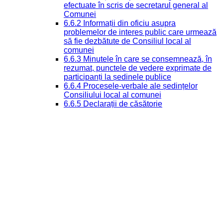
efectuate în scris de secretarul general al
Comunei
6.6.2 Informații din oficiu asupra
problemelor de interes public care urmează
să fie dezbătute de Consiliul local al
comunei
6.6.3 Minutele în care se consemnează, în
rezumat, punctele de vedere exprimate de
participanți la ședinele publice
6.6.4 Procesele-verbale ale ședințelor
Consiliului local al comunei
6.6.5 Declarații de căsătorie