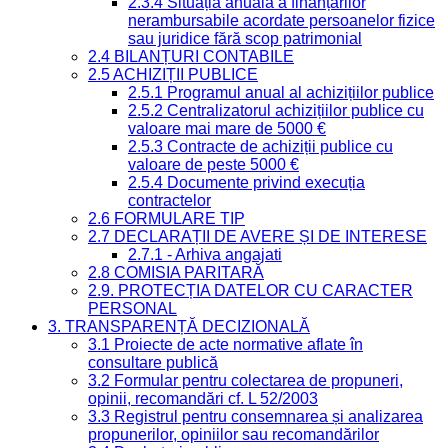
2.3.4 Situația anuală a finanțărilor
nerambursabile acordate persoanelor fizice
sau juridice fără scop patrimonial
2.4 BILANȚURI CONTABILE
2.5 ACHIZIȚII PUBLICE
2.5.1 Programul anual al achizițiilor publice
2.5.2 Centralizatorul achizițiilor publice cu
valoare mai mare de 5000 €
2.5.3 Contracte de achiziții publice cu
valoare de peste 5000 €
2.5.4 Documente privind execuția
contractelor
2.6 FORMULARE TIP
2.7 DECLARAȚII DE AVERE ȘI DE INTERESE
2.7.1 - Arhiva angajati
2.8 COMISIA PARITARĂ
2.9. PROTECȚIA DATELOR CU CARACTER
PERSONAL
3. TRANSPARENȚĂ DECIZIONALĂ
3.1 Proiecte de acte normative aflate în
consultare publică
3.2 Formular pentru colectarea de propuneri,
opinii, recomandări cf. L 52/2003
3.3 Registrul pentru consemnarea și analizarea
propunerilor, opiniilor sau recomandărilor