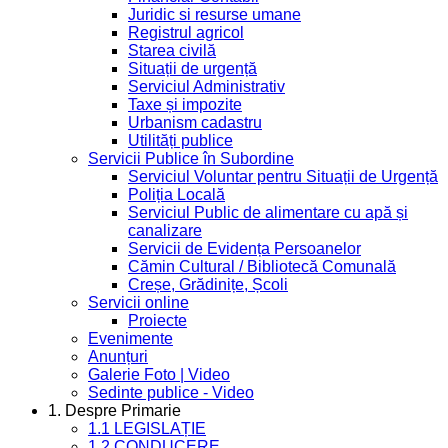
Juridic si resurse umane
Registrul agricol
Starea civilă
Situații de urgență
Serviciul Administrativ
Taxe și impozite
Urbanism cadastru
Utilități publice
Servicii Publice în Subordine
Serviciul Voluntar pentru Situații de Urgență
Poliția Locală
Serviciul Public de alimentare cu apă și
canalizare
Servicii de Evidența Persoanelor
Cămin Cultural / Bibliotecă Comunală
Creșe, Grădinițe, Școli
Servicii online
Proiecte
Evenimente
Anunțuri
Galerie Foto | Video
Sedinte publice - Video
1. Despre Primarie
1.1 LEGISLAȚIE
1.2 CONDUCERE