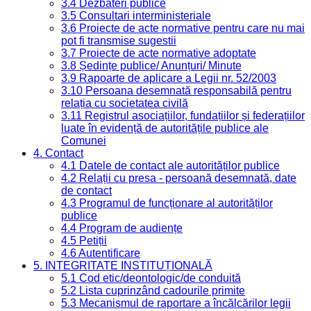
3.4 Dezbateri publice
3.5 Consultari interministeriale
3.6 Proiecte de acte normative pentru care nu mai
pot fi transmise sugestii
3.7 Proiecte de acte normative adoptate
3.8 Ședințe publice/ Anunțuri/ Minute
3.9 Rapoarte de aplicare a Legii nr. 52/2003
3.10 Persoana desemnată responsabilă pentru
relația cu societatea civilă
3.11 Registrul asociațiilor, fundațiilor și federațiilor
luate în evidență de autoritățile publice ale
Comunei
4. Contact
4.1 Datele de contact ale autorităților publice
4.2 Relații cu presa - persoană desemnată, date
de contact
4.3 Programul de funcționare al autorităților
publice
4.4 Program de audiențe
4.5 Petiții
4.6 Autentificare
5. INTEGRITATE INSTITUȚIONALĂ
5.1 Cod etic/deontologic/de conduită
5.2 Lista cuprinzând cadourile primite
5.3 Mecanismul de raportare a încălcărilor legii