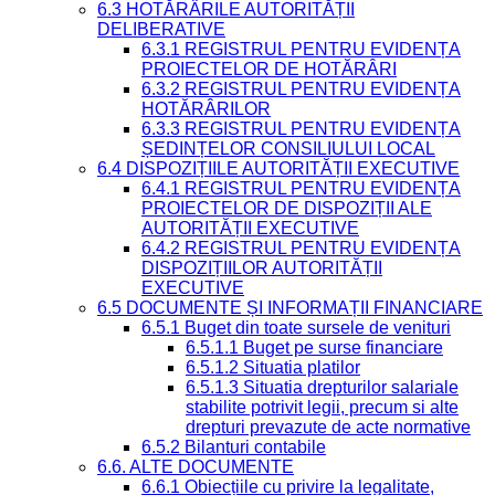
6.3 HOTĂRÂRILE AUTORITĂȚII
DELIBERATIVE
6.3.1 REGISTRUL PENTRU EVIDENȚA
PROIECTELOR DE HOTĂRÂRI
6.3.2 REGISTRUL PENTRU EVIDENȚA
HOTĂRÂRILOR
6.3.3 REGISTRUL PENTRU EVIDENȚA
ȘEDINȚELOR CONSILIULUI LOCAL
6.4 DISPOZIȚIILE AUTORITĂȚII EXECUTIVE
6.4.1 REGISTRUL PENTRU EVIDENȚA
PROIECTELOR DE DISPOZIȚII ALE
AUTORITĂȚII EXECUTIVE
6.4.2 REGISTRUL PENTRU EVIDENȚA
DISPOZIȚIILOR AUTORITĂȚII
EXECUTIVE
6.5 DOCUMENTE ȘI INFORMAȚII FINANCIARE
6.5.1 Buget din toate sursele de venituri
6.5.1.1 Buget pe surse financiare
6.5.1.2 Situatia platilor
6.5.1.3 Situatia drepturilor salariale
stabilite potrivit legii, precum si alte
drepturi prevazute de acte normative
6.5.2 Bilanturi contabile
6.6. ALTE DOCUMENTE
6.6.1 Obiecțiile cu privire la legalitate,