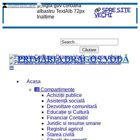
Autentificare
spre site
vechi
PRIMĂRIA DRAGOȘ VODĂ
Acasa
Compartimente
Achiziții publice
Asistență socială
Dezvoltare comunitară
Educație și Cultură
Financiar Contabil
Juridic si resurse umane
Registrul agricol
Starea civilă