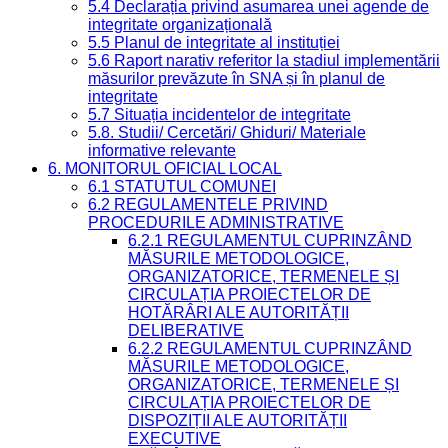
5.4 Declarația privind asumarea unei agende de
integritate organizațională
5.5 Planul de integritate al instituției
5.6 Raport narativ referitor la stadiul implementării
măsurilor prevăzute în SNA și în planul de
integritate
5.7 Situația incidentelor de integritate
5.8. Studii/ Cercetări/ Ghiduri/ Materiale
informative relevante
6. MONITORUL OFICIAL LOCAL
6.1 STATUTUL COMUNEI
6.2 REGULAMENTELE PRIVIND
PROCEDURILE ADMINISTRATIVE
6.2.1 REGULAMENTUL CUPRINZÂND
MĂSURILE METODOLOGICE,
ORGANIZATORICE, TERMENELE ȘI
CIRCULAȚIA PROIECTELOR DE
HOTĂRÂRI ALE AUTORITĂȚII
DELIBERATIVE
6.2.2 REGULAMENTUL CUPRINZÂND
MĂSURILE METODOLOGICE,
ORGANIZATORICE, TERMENELE ȘI
CIRCULAȚIA PROIECTELOR DE
DISPOZIȚII ALE AUTORITĂȚII
EXECUTIVE