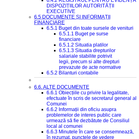
6.4.2 REGISTRUL PENTRU EVIDENȚA
DISPOZIȚIILOR AUTORITĂȚII
EXECUTIVE
6.5 DOCUMENTE ȘI INFORMAȚII
FINANCIARE
6.5.1 Buget din toate sursele de venituri
6.5.1.1 Buget pe surse
financiare
6.5.1.2 Situatia platilor
6.5.1.3 Situatia drepturilor
salariale stabilite potrivit
legii, precum si alte drepturi
prevazute de acte normative
6.5.2 Bilanturi contabile
6.6. ALTE DOCUMENTE
6.6.1 Obiecțiile cu privire la legalitate,
efectuate în scris de secretarul general al
Comunei
6.6.2 Informații din oficiu asupra
problemelor de interes public care
urmează să fie dezbătute de Consiliul
local al comunei
6.6.3 Minutele în care se consemnează,
în rezumat, punctele de vedere