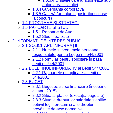
1.3.3.4 Unitățile care funcționează sub
autoritatea instituției
1.3.4 Guvernanță corporativă
1.3.5 Carieră (anunțurile posturilor scoase
la concurs)
1.4 PROGRAME ȘI STRATEGII
1.5 RAPOARTE ȘI STUDII
1.5.1 Rapoarte de Audit
1.5.2 Studii realizate
2. INFORMAȚII DE INTERES PUBLIC
2.1 SOLICITARE INFORMAȚII
2.1.1 Numele și prenumele persoanei
responsabile pentru Legea nr. 544/2001
2.1.2 Formular pentru solicitare în baza
Legii nr. 544/2001
2.2 BULETINUL INFORMATIV al Legii 544/2001
2.2.1 Rapoartele de aplicare a Legii nr.
544/2001
2.3 BUGET
2.3.1 Buget pe surse financiare (începând
cu anul 2015)
2.3.2 Situația plăților (execuția bugetară)
2.3.3 Situația drepturilor salariale stabilite
potrivit legii, precum și alte drepturi
prevăzute de acte normative