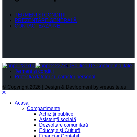
TERMENI ŞI CONDIŢII
PREZENTARE GENERALĂ
CONTACTEAZĂ-NE
Politica De Confidențialitate
Termeni și condiții
Protectia datelor cu caracter personal
© Copyright 2026 | Design & Devlopment by vreausite.eu
Acasa
Compartimente
Achiziții publice
Asistență socială
Dezvoltare comunitară
Educație și Cultură
Financiar Contabil