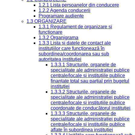
1.2.1 Lista persoanelor din conducere
1.2.2 Agenda conducerii
Programare audiențe
1.3 ORGANIZARE
1.3.1 Regulament de organizare și
funcționare
1.3.2 Organigrama
1.3.3 Lista și datele de contact ale
instituțiilor care funcționează în
subordinea/coordonarea sau sub
autoritatea instituției
1.3.3.1 Structurile, organele de
specialitate ale administrației publice
centrale/locale și instituțiile publice
finanțate total sau parțial prin bugetul
instituției
1.3.3.2 Structurile, organele de
specialitate ale administrației publice
centrale/locale și instituțiile publice
coordonate de conducătorul instituției
1.3.3.3 Structurile, organele de
specialitate ale administrației publice
centrale/locale și instituțiile publice
aflate în subordinea instituției