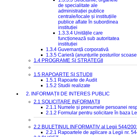
de specialitate ale
administrației publice
centrale/locale și instituțiile
publice aflate în subordinea
instituției
1.3.3.4 Unitățile care
funcționează sub autoritatea
instituției
1.3.4 Guvernanță corporativă
1.3.5 Carieră (anunțurile posturilor scoase
1.4 PROGRAME ȘI STRATEGII
1.5 RAPOARTE ȘI STUDII
1.5.1 Rapoarte de Audit
1.5.2 Studii realizate
2. INFORMAȚII DE INTERES PUBLIC
2.1 SOLICITARE INFORMAȚII
2.1.1 Numele și prenumele persoanei resp
2.1.2 Formular pentru solicitare în baza Le
2.2 BULETINUL INFORMATIV al Legii 544/200
2.2.1 Rapoartele de aplicare a Legii nr. 5