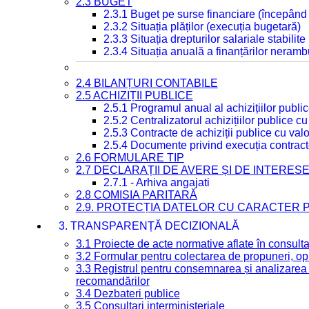
2.3 BUGET
2.3.1 Buget pe surse financiare (începând
2.3.2 Situația plăților (execuția bugetară)
2.3.3 Situația drepturilor salariale stabilit
2.3.4 Situația anuală a finanțărilor neramb
2.4 BILANȚURI CONTABILE
2.5 ACHIZIȚII PUBLICE
2.5.1 Programul anual al achizițiilor publi
2.5.2 Centralizatorul achizițiilor publice 
2.5.3 Contracte de achiziții publice cu va
2.5.4 Documente privind execuția contract
2.6 FORMULARE TIP
2.7 DECLARAȚII DE AVERE ȘI DE INTERES
2.7.1 - Arhiva angajati
2.8 COMISIA PARITARĂ
2.9. PROTECȚIA DATELOR CU CARACTER
3. TRANSPARENȚĂ DECIZIONALĂ
3.1 Proiecte de acte normative aflate în consult
3.2 Formular pentru colectarea de propuneri, opi
3.3 Registrul pentru consemnarea și analizarea p
recomandărilor
3.4 Dezbateri publice
3.5 Consultari interministeriale