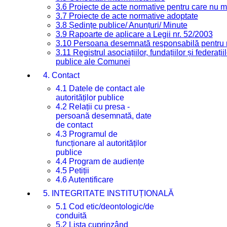
3.6 Proiecte de acte normative pentru care nu ma
3.7 Proiecte de acte normative adoptate
3.8 Ședințe publice/ Anunțuri/ Minute
3.9 Rapoarte de aplicare a Legii nr. 52/2003
3.10 Persoana desemnată responsabilă pentru re
3.11 Registrul asociațiilor, fundațiilor și federații
publice ale Comunei
4. Contact
4.1 Datele de contact ale
autorităților publice
4.2 Relații cu presa -
persoană desemnată, date
de contact
4.3 Programul de
funcționare al autorităților
publice
4.4 Program de audiențe
4.5 Petiții
4.6 Autentificare
5. INTEGRITATE INSTITUȚIONALĂ
5.1 Cod etic/deontologic/de
conduită
5.2 Lista cuprinzând