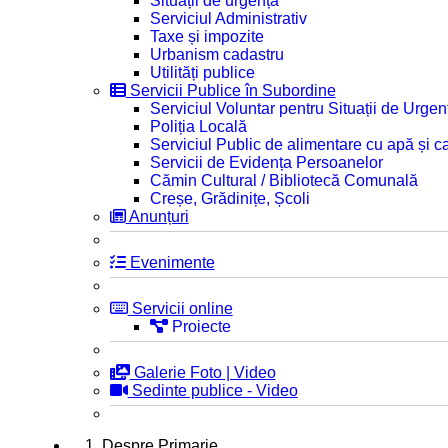
Situații de urgență
Serviciul Administrativ
Taxe și impozite
Urbanism cadastru
Utilități publice
Servicii Publice în Subordine
Serviciul Voluntar pentru Situații de Urgen
Poliția Locală
Serviciul Public de alimentare cu apă și c
Servicii de Evidența Persoanelor
Cămin Cultural / Bibliotecă Comunală
Creșe, Grădinițe, Școli
Anunțuri
Evenimente
Servicii online
Proiecte
Galerie Foto | Video
Sedinte publice - Video
1. Despre Primarie