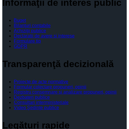
Informaţii de interes public
Buget
Bilanţuri contabile
Achiziţii publice
Declaratii de avere si interese
Formulare tip
GDPR
Transparenţă decizională
Proiecte de acte normative
Formular colectare propuneri, opinii
Registru consemnare si analizare propuneri, opinii
Dezbateri publice
Consultari interministeriale
Video Şedinţe publice
Legături rapide