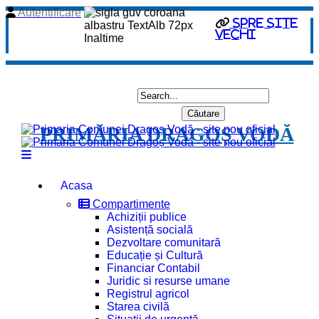
Autentificare
spre site
vechi
PRIMĂRIA DRAGOȘ VODĂ
Acasa
Compartimente
Achiziții publice
Asistență socială
Dezvoltare comunitară
Educație și Cultură
Financiar Contabil
Juridic si resurse umane
Registrul agricol
Starea civilă