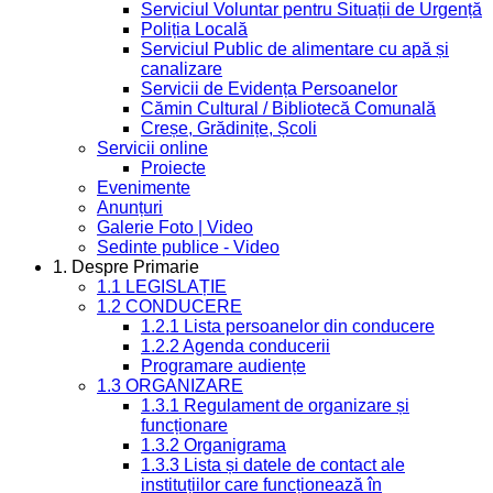
Serviciul Voluntar pentru Situații de Urgență
Poliția Locală
Serviciul Public de alimentare cu apă și
canalizare
Servicii de Evidența Persoanelor
Cămin Cultural / Bibliotecă Comunală
Creșe, Grădinițe, Școli
Servicii online
Proiecte
Evenimente
Anunțuri
Galerie Foto | Video
Sedinte publice - Video
1. Despre Primarie
1.1 LEGISLAȚIE
1.2 CONDUCERE
1.2.1 Lista persoanelor din conducere
1.2.2 Agenda conducerii
Programare audiențe
1.3 ORGANIZARE
1.3.1 Regulament de organizare și
funcționare
1.3.2 Organigrama
1.3.3 Lista și datele de contact ale
instituțiilor care funcționează în