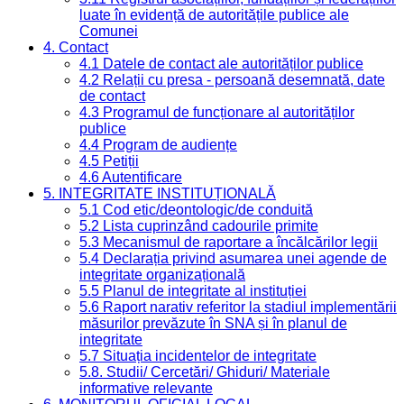
luate în evidență de autoritățile publice ale
Comunei
4. Contact
4.1 Datele de contact ale autorităților publice
4.2 Relații cu presa - persoană desemnată, date
de contact
4.3 Programul de funcționare al autorităților
publice
4.4 Program de audiențe
4.5 Petiții
4.6 Autentificare
5. INTEGRITATE INSTITUȚIONALĂ
5.1 Cod etic/deontologic/de conduită
5.2 Lista cuprinzând cadourile primite
5.3 Mecanismul de raportare a încălcărilor legii
5.4 Declarația privind asumarea unei agende de
integritate organizațională
5.5 Planul de integritate al instituției
5.6 Raport narativ referitor la stadiul implementării
măsurilor prevăzute în SNA și în planul de
integritate
5.7 Situația incidentelor de integritate
5.8. Studii/ Cercetări/ Ghiduri/ Materiale
informative relevante