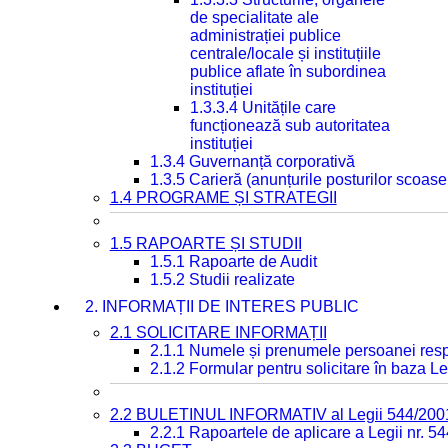
de specialitate ale
administrației publice
centrale/locale și instituțiile
publice aflate în subordinea
instituției
1.3.3.4 Unitățile care
funcționează sub autoritatea
instituției
1.3.4 Guvernanță corporativă
1.3.5 Carieră (anunțurile posturilor scoase
1.4 PROGRAME ȘI STRATEGII
1.5 RAPOARTE ȘI STUDII
1.5.1 Rapoarte de Audit
1.5.2 Studii realizate
2. INFORMAȚII DE INTERES PUBLIC
2.1 SOLICITARE INFORMAȚII
2.1.1 Numele și prenumele persoanei resp
2.1.2 Formular pentru solicitare în baza Le
2.2 BULETINUL INFORMATIV al Legii 544/200
2.2.1 Rapoartele de aplicare a Legii nr. 5