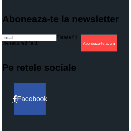
Aboneaza-te la newsletter
Please fill
the required field.
Aboneaza-te acum
Pe retele sociale
Facebook