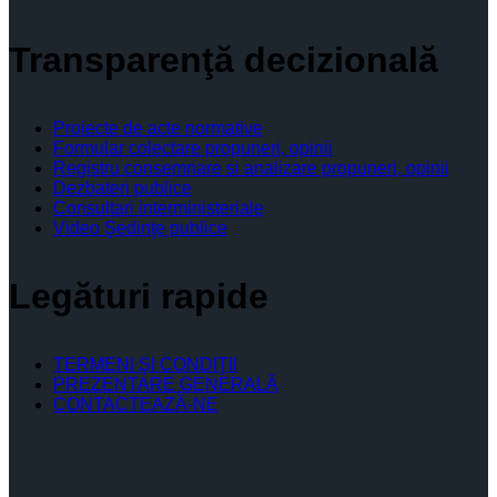
Transparenţă decizională
Proiecte de acte normative
Formular colectare propuneri, opinii
Registru consemnare si analizare propuneri, opinii
Dezbateri publice
Consultari interministeriale
Video Şedinţe publice
Legături rapide
TERMENI ŞI CONDIŢII
PREZENTARE GENERALĂ
CONTACTEAZĂ-NE