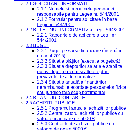
2.1 SOLICITARE INFORMAȚII
2.1.1 Numele și prenumele persoanei
responsabile pentru Legea nr. 544/2001
2.1.2 Formular pentru solicitare în baza
Legii nr. 544/2001
2.2 BULETINUL INFORMATIV al Legii 544/2001
2.2.1 Rapoartele de aplicare a Legii nr.
544/2001
2.3 BUGET
2.3.1 Buget pe surse financiare (începând
cu anul 2015)
2.3.2 Situația plăților (execuția bugetară)
2.3.3 Situația drepturilor salariale stabilite
potrivit legii, precum și alte drepturi
prevăzute de acte normative
2.3.4 Situația anuală a finanțărilor
nerambursabile acordate persoanelor fizice
sau juridice fără scop patrimonial
2.4 BILANȚURI CONTABILE
2.5 ACHIZIȚII PUBLICE
2.5.1 Programul anual al achizițiilor publice
2.5.2 Centralizatorul achizițiilor publice cu
valoare mai mare de 5000 €
2.5.3 Contracte de achiziții publice cu
valoare de peste 5000 €