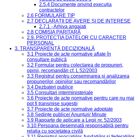
2.5.4 Documente privind execuția
contractelor
2.6 FORMULARE TIP
2.7 DECLARAȚII DE AVERE ȘI DE INTERESE
2.7.1 - Arhiva angajati
2.8 COMISIA PARITARĂ
2.9. PROTECȚIA DATELOR CU CARACTER
PERSONAL
3. TRANSPARENȚĂ DECIZIONALĂ
3.1 Proiecte de acte normative aflate în
consultare publică
3.2 Formular pentru colectarea de propuneri,
opinii, recomandări cf. L 52/2003
3.3 Registrul pentru consemnarea și analizarea
propunerilor, opiniilor sau recomandărilor
3.4 Dezbateri publice
3.5 Consultari interministeriale
3.6 Proiecte de acte normative pentru care nu mai
pot fi transmise sugestii
3.7 Proiecte de acte normative adoptate
3.8 Ședințe publice/ Anunțuri/ Minute
3.9 Rapoarte de aplicare a Legii nr. 52/2003
3.10 Persoana desemnată responsabilă pentru
relația cu societatea civilă
3.11 Registrul asociațiilor, fundațiilor și federațiilor