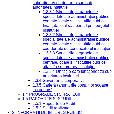
subordinea/coordonarea sau sub
autoritatea instituției
1.3.3.1 Structurile, organele de
specialitate ale administrației publice
centrale/locale și instituțiile publice
finanțate total sau parțial prin bugetul
instituției
1.3.3.2 Structurile, organele de
specialitate ale administrației publice
centrale/locale și instituțiile publice
coordonate de conducătorul instituției
1.3.3.3 Structurile, organele de
specialitate ale administrației publice
centrale/locale și instituțiile publice
aflate în subordinea instituției
1.3.3.4 Unitățile care funcționează sub
autoritatea instituției
1.3.4 Guvernanță corporativă
1.3.5 Carieră (anunțurile posturilor scoase
la concurs)
1.4 PROGRAME ȘI STRATEGII
1.5 RAPOARTE ȘI STUDII
1.5.1 Rapoarte de Audit
1.5.2 Studii realizate
2. INFORMAȚII DE INTERES PUBLIC