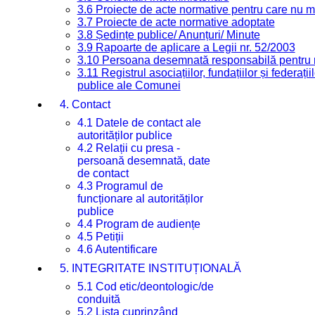
3.6 Proiecte de acte normative pentru care nu ma
3.7 Proiecte de acte normative adoptate
3.8 Ședințe publice/ Anunțuri/ Minute
3.9 Rapoarte de aplicare a Legii nr. 52/2003
3.10 Persoana desemnată responsabilă pentru re
3.11 Registrul asociațiilor, fundațiilor și federații
publice ale Comunei
4. Contact
4.1 Datele de contact ale
autorităților publice
4.2 Relații cu presa -
persoană desemnată, date
de contact
4.3 Programul de
funcționare al autorităților
publice
4.4 Program de audiențe
4.5 Petiții
4.6 Autentificare
5. INTEGRITATE INSTITUȚIONALĂ
5.1 Cod etic/deontologic/de
conduită
5.2 Lista cuprinzând