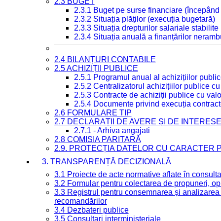
2.3 BUGET
2.3.1 Buget pe surse financiare (începând
2.3.2 Situația plăților (execuția bugetară)
2.3.3 Situația drepturilor salariale stabilit
2.3.4 Situația anuală a finanțărilor neramb
2.4 BILANȚURI CONTABILE
2.5 ACHIZIȚII PUBLICE
2.5.1 Programul anual al achizițiilor publi
2.5.2 Centralizatorul achizițiilor publice 
2.5.3 Contracte de achiziții publice cu va
2.5.4 Documente privind execuția contract
2.6 FORMULARE TIP
2.7 DECLARAȚII DE AVERE ȘI DE INTERES
2.7.1 - Arhiva angajati
2.8 COMISIA PARITARĂ
2.9. PROTECȚIA DATELOR CU CARACTER
3. TRANSPARENȚĂ DECIZIONALĂ
3.1 Proiecte de acte normative aflate în consult
3.2 Formular pentru colectarea de propuneri, opi
3.3 Registrul pentru consemnarea și analizarea p
recomandărilor
3.4 Dezbateri publice
3.5 Consultari interministeriale