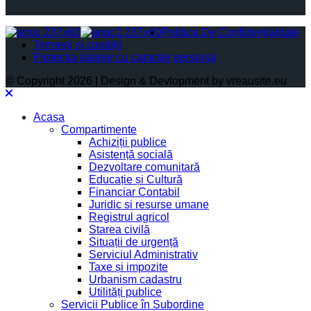
Politica De Confidențialitate
Termeni și condiții
Protectia datelor cu caracter personal
© Copyright 2026 | Design & Devlopment by vreausite.eu
Acasa
Compartimente
Achiziții publice
Asistență socială
Dezvoltare comunitară
Educație și Cultură
Financiar Contabil
Juridic si resurse umane
Registrul agricol
Starea civilă
Situații de urgență
Serviciul Administrativ
Taxe și impozite
Urbanism cadastru
Utilități publice
Servicii Publice în Subordine