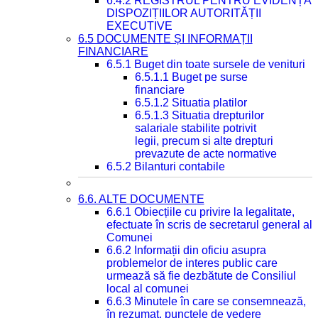
6.4.2 REGISTRUL PENTRU EVIDENȚA
DISPOZIȚIILOR AUTORITĂȚII
EXECUTIVE
6.5 DOCUMENTE ȘI INFORMAȚII
FINANCIARE
6.5.1 Buget din toate sursele de venituri
6.5.1.1 Buget pe surse
financiare
6.5.1.2 Situatia platilor
6.5.1.3 Situatia drepturilor
salariale stabilite potrivit
legii, precum si alte drepturi
prevazute de acte normative
6.5.2 Bilanturi contabile
6.6. ALTE DOCUMENTE
6.6.1 Obiecțiile cu privire la legalitate,
efectuate în scris de secretarul general al
Comunei
6.6.2 Informații din oficiu asupra
problemelor de interes public care
urmează să fie dezbătute de Consiliul
local al comunei
6.6.3 Minutele în care se consemnează,
în rezumat, punctele de vedere