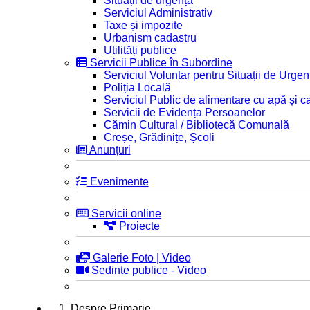
Situații de urgență
Serviciul Administrativ
Taxe și impozite
Urbanism cadastru
Utilități publice
Servicii Publice în Subordine
Serviciul Voluntar pentru Situații de Urgen
Poliția Locală
Serviciul Public de alimentare cu apă și c
Servicii de Evidența Persoanelor
Cămin Cultural / Bibliotecă Comunală
Creșe, Grădinițe, Școli
Anunțuri
Evenimente
Servicii online
Proiecte
Galerie Foto | Video
Sedinte publice - Video
1. Despre Primarie