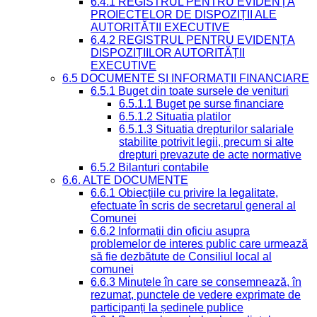
6.4.1 REGISTRUL PENTRU EVIDENȚA
PROIECTELOR DE DISPOZIȚII ALE
AUTORITĂȚII EXECUTIVE
6.4.2 REGISTRUL PENTRU EVIDENȚA
DISPOZIȚIILOR AUTORITĂȚII
EXECUTIVE
6.5 DOCUMENTE ȘI INFORMAȚII FINANCIARE
6.5.1 Buget din toate sursele de venituri
6.5.1.1 Buget pe surse financiare
6.5.1.2 Situatia platilor
6.5.1.3 Situatia drepturilor salariale
stabilite potrivit legii, precum si alte
drepturi prevazute de acte normative
6.5.2 Bilanturi contabile
6.6. ALTE DOCUMENTE
6.6.1 Obiecțiile cu privire la legalitate,
efectuate în scris de secretarul general al
Comunei
6.6.2 Informații din oficiu asupra
problemelor de interes public care urmează
să fie dezbătute de Consiliul local al
comunei
6.6.3 Minutele în care se consemnează, în
rezumat, punctele de vedere exprimate de
participanți la ședinele publice