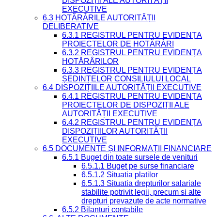
DISPOZIȚII ALE AUTORITĂȚII
EXECUTIVE
6.3 HOTĂRÂRILE AUTORITĂȚII
DELIBERATIVE
6.3.1 REGISTRUL PENTRU EVIDENȚA
PROIECTELOR DE HOTĂRÂRI
6.3.2 REGISTRUL PENTRU EVIDENȚA
HOTĂRÂRILOR
6.3.3 REGISTRUL PENTRU EVIDENȚA
ȘEDINȚELOR CONSILIULUI LOCAL
6.4 DISPOZIȚIILE AUTORITĂȚII EXECUTIVE
6.4.1 REGISTRUL PENTRU EVIDENȚA
PROIECTELOR DE DISPOZIȚII ALE
AUTORITĂȚII EXECUTIVE
6.4.2 REGISTRUL PENTRU EVIDENȚA
DISPOZIȚIILOR AUTORITĂȚII
EXECUTIVE
6.5 DOCUMENTE ȘI INFORMAȚII FINANCIARE
6.5.1 Buget din toate sursele de venituri
6.5.1.1 Buget pe surse financiare
6.5.1.2 Situatia platilor
6.5.1.3 Situatia drepturilor salariale
stabilite potrivit legii, precum si alte
drepturi prevazute de acte normative
6.5.2 Bilanturi contabile