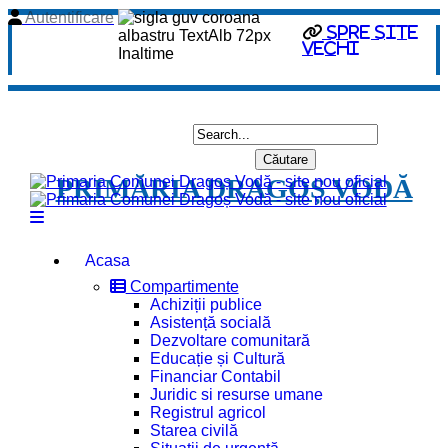
Autentificare
spre site
vechi
PRIMĂRIA DRAGOȘ VODĂ
Acasa
Compartimente
Achiziții publice
Asistență socială
Dezvoltare comunitară
Educație și Cultură
Financiar Contabil
Juridic si resurse umane
Registrul agricol
Starea civilă