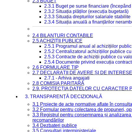
2.3 BUGET
2.3.1 Buget pe surse financiare (începând
2.3.2 Situația plăților (execuția bugetară)
2.3.3 Situația drepturilor salariale stabilit
2.3.4 Situația anuală a finanțărilor neramb
2.4 BILANȚURI CONTABILE
2.5 ACHIZIȚII PUBLICE
2.5.1 Programul anual al achizițiilor publi
2.5.2 Centralizatorul achizițiilor publice 
2.5.3 Contracte de achiziții publice cu va
2.5.4 Documente privind execuția contract
2.6 FORMULARE TIP
2.7 DECLARAȚII DE AVERE ȘI DE INTERES
2.7.1 - Arhiva angajati
2.8 COMISIA PARITARĂ
2.9. PROTECȚIA DATELOR CU CARACTER
3. TRANSPARENȚĂ DECIZIONALĂ
3.1 Proiecte de acte normative aflate în consult
3.2 Formular pentru colectarea de propuneri, opi
3.3 Registrul pentru consemnarea și analizarea p
recomandărilor
3.4 Dezbateri publice
3.5 Consultari interministeriale