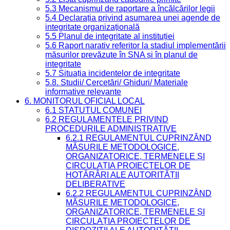
5.3 Mecanismul de raportare a încălcărilor legii
5.4 Declarația privind asumarea unei agende de
integritate organizațională
5.5 Planul de integritate al instituției
5.6 Raport narativ referitor la stadiul implementării
măsurilor prevăzute în SNA și în planul de
integritate
5.7 Situația incidentelor de integritate
5.8. Studii/ Cercetări/ Ghiduri/ Materiale
informative relevante
6. MONITORUL OFICIAL LOCAL
6.1 STATUTUL COMUNEI
6.2 REGULAMENTELE PRIVIND
PROCEDURILE ADMINISTRATIVE
6.2.1 REGULAMENTUL CUPRINZÂND
MĂSURILE METODOLOGICE,
ORGANIZATORICE, TERMENELE ȘI
CIRCULAȚIA PROIECTELOR DE
HOTĂRÂRI ALE AUTORITĂȚII
DELIBERATIVE
6.2.2 REGULAMENTUL CUPRINZÂND
MĂSURILE METODOLOGICE,
ORGANIZATORICE, TERMENELE ȘI
CIRCULAȚIA PROIECTELOR DE