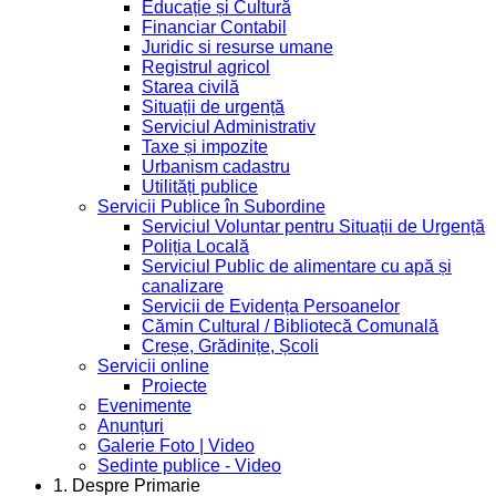
Educație și Cultură
Financiar Contabil
Juridic si resurse umane
Registrul agricol
Starea civilă
Situații de urgență
Serviciul Administrativ
Taxe și impozite
Urbanism cadastru
Utilități publice
Servicii Publice în Subordine
Serviciul Voluntar pentru Situații de Urgență
Poliția Locală
Serviciul Public de alimentare cu apă și
canalizare
Servicii de Evidența Persoanelor
Cămin Cultural / Bibliotecă Comunală
Creșe, Grădinițe, Școli
Servicii online
Proiecte
Evenimente
Anunțuri
Galerie Foto | Video
Sedinte publice - Video
1. Despre Primarie