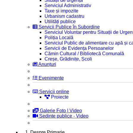
Situații de urgență
Serviciul Administrativ
Taxe și impozite
Urbanism cadastru
Utilități publice
Servicii Publice în Subordine
Serviciul Voluntar pentru Situații de Urgen
Poliția Locală
Serviciul Public de alimentare cu apă și c
Servicii de Evidența Persoanelor
Cămin Cultural / Bibliotecă Comunală
Creșe, Grădinițe, Școli
Anunțuri
Evenimente
Servicii online
Proiecte
Galerie Foto | Video
Sedinte publice - Video
1. Despre Primarie