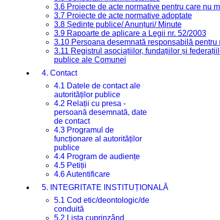
3.6 Proiecte de acte normative pentru care nu ma
3.7 Proiecte de acte normative adoptate
3.8 Ședințe publice/ Anunțuri/ Minute
3.9 Rapoarte de aplicare a Legii nr. 52/2003
3.10 Persoana desemnată responsabilă pentru re
3.11 Registrul asociațiilor, fundațiilor și federații
publice ale Comunei
4. Contact
4.1 Datele de contact ale
autorităților publice
4.2 Relații cu presa -
persoană desemnată, date
de contact
4.3 Programul de
funcționare al autorităților
publice
4.4 Program de audiențe
4.5 Petiții
4.6 Autentificare
5. INTEGRITATE INSTITUȚIONALĂ
5.1 Cod etic/deontologic/de
conduită
5.2 Lista cuprinzând