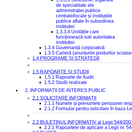
de specialitate ale
administrației publice
centrale/locale și instituțiile
publice aflate în subordinea
instituției
1.3.3.4 Unitățile care
funcționează sub autoritatea
instituției
1.3.4 Guvernanță corporativă
1.3.5 Carieră (anunțurile posturilor scoase
1.4 PROGRAME ȘI STRATEGII
1.5 RAPOARTE ȘI STUDII
1.5.1 Rapoarte de Audit
1.5.2 Studii realizate
2. INFORMAȚII DE INTERES PUBLIC
2.1 SOLICITARE INFORMAȚII
2.1.1 Numele și prenumele persoanei resp
2.1.2 Formular pentru solicitare în baza Le
2.2 BULETINUL INFORMATIV al Legii 544/200
2.2.1 Rapoartele de aplicare a Legii nr. 5