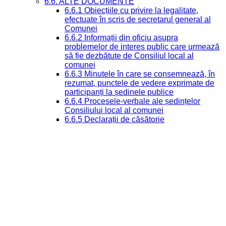
6.6. ALTE DOCUMENTE
6.6.1 Obiecțiile cu privire la legalitate,
efectuate în scris de secretarul general al
Comunei
6.6.2 Informații din oficiu asupra
problemelor de interes public care urmează
să fie dezbătute de Consiliul local al
comunei
6.6.3 Minutele în care se consemnează, în
rezumat, punctele de vedere exprimate de
participanți la ședinele publice
6.6.4 Procesele-verbale ale ședințelor
Consiliului local al comunei
6.6.5 Declarații de căsătorie