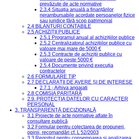
prevăzute de acte normative
2.3.4 Situația anuală a finanțărilor
nerambursabile acordate persoanelor fizice
sau juridice fără scop patrimonial
2.4 BILANȚURI CONTABILE
2.5 ACHIZIȚII PUBLICE
2.5.1 Programul anual al achizițiilor publice
2.5.2 Centralizatorul achizițiilor publice cu
valoare mai mare de 5000 €
2.5.3 Contracte de achiziții publice cu
valoare de peste 5000 €
2.5.4 Documente privind execuția
contractelor
2.6 FORMULARE TIP
2.7 DECLARAȚII DE AVERE ȘI DE INTERESE
2.7.1 - Arhiva angajati
2.8 COMISIA PARITARĂ
2.9. PROTECȚIA DATELOR CU CARACTER
PERSONAL
3. TRANSPARENȚĂ DECIZIONALĂ
3.1 Proiecte de acte normative aflate în
consultare publică
3.2 Formular pentru colectarea de propuneri,
opinii, recomandări cf. L 52/2003
3.3 Registrul pentru consemnarea și analizarea