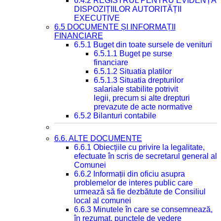
6.4.2 REGISTRUL PENTRU EVIDENȚA
DISPOZIȚIILOR AUTORITĂȚII
EXECUTIVE
6.5 DOCUMENTE ȘI INFORMAȚII
FINANCIARE
6.5.1 Buget din toate sursele de venituri
6.5.1.1 Buget pe surse
financiare
6.5.1.2 Situatia platilor
6.5.1.3 Situatia drepturilor
salariale stabilite potrivit
legii, precum si alte drepturi
prevazute de acte normative
6.5.2 Bilanturi contabile
6.6. ALTE DOCUMENTE
6.6.1 Obiecțiile cu privire la legalitate,
efectuate în scris de secretarul general al
Comunei
6.6.2 Informații din oficiu asupra
problemelor de interes public care
urmează să fie dezbătute de Consiliul
local al comunei
6.6.3 Minutele în care se consemnează,
în rezumat, punctele de vedere