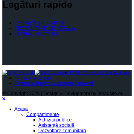
Legături rapide
TERMENI ŞI CONDIŢII
PREZENTARE GENERALĂ
CONTACTEAZĂ-NE
Politica De Confidențialitate
Termeni și condiții
Protectia datelor cu caracter personal
© Copyright 2026 | Design & Devlopment by vreausite.eu
Acasa
Compartimente
Achiziții publice
Asistență socială
Dezvoltare comunitară