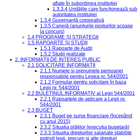
aflate în subordinea instituției
1.3.3.4 Unitățile care funcționează sub
autoritatea instituției
1.3.4 Guvernanță corporativă
1.3.5 Carieră (anunțurile posturilor scoase
la concurs)
1.4 PROGRAME ȘI STRATEGII
1.5 RAPOARTE ȘI STUDII
1.5.1 Rapoarte de Audit
1.5.2 Studii realizate
2. INFORMAȚII DE INTERES PUBLIC
2.1 SOLICITARE INFORMAȚII
2.1.1 Numele și prenumele persoanei
responsabile pentru Legea nr. 544/2001
2.1.2 Formular pentru solicitare în baza
Legii nr. 544/2001
2.2 BULETINUL INFORMATIV al Legii 544/2001
2.2.1 Rapoartele de aplicare a Legii nr.
544/2001
2.3 BUGET
2.3.1 Buget pe surse financiare (începând
cu anul 2015)
2.3.2 Situația plăților (execuția bugetară)
2.3.3 Situația drepturilor salariale stabilite
potrivit legii, precum și alte drepturi