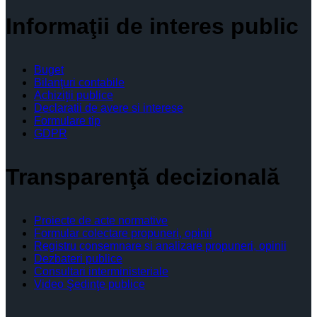
Informaţii de interes public
Buget
Bilanţuri contabile
Achiziţii publice
Declaratii de avere si interese
Formulare tip
GDPR
Transparenţă decizională
Proiecte de acte normative
Formular colectare propuneri, opinii
Registru consemnare si analizare propuneri, opinii
Dezbateri publice
Consultari interministeriale
Video Şedinţe publice