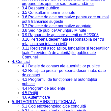
propunerilor, opiniilor sau recomandărilor
3.4 Dezbateri publice
3.5 Consultari interministeriale
3.6 Proiecte de acte normative pentru care nu mai
pot fi transmise sugestii
3.7 Proiecte de acte normative adoptate
3.8 Ședințe publice/ Anunțuri/ Minute
3.9 Rapoarte de aplicare a Legii nr. 52/2003
3.10 Persoana desemnată responsabilă pentru
relația cu societatea civilă
3.11 Registrul asociațiilor, fundațiilor și federațiilor
luate în evidență de autoritățile publice ale
Comunei
4. Contact
4.1 Datele de contact ale autorităților publice
4.2 Relații cu presa - persoană desemnată, date
de contact
4.3 Programul de funcționare al autorităților
publice
4.4 Program de audiențe
4.5 Petiții
4.6 Autentificare
5. INTEGRITATE INSTITUȚIONALĂ
5.1 Cod etic/deontologic/de conduită
5.2 Lista cuprinzând cadourile primite