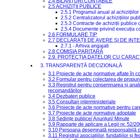
2.4 BILANȚURI CONTABILE
2.5 ACHIZIȚII PUBLICE
2.5.1 Programul anual al achizițiilor
2.5.2 Centralizatorul achizițiilor p
2.5.3 Contracte de achiziții publice
2.5.4 Documente privind execuția co
2.6 FORMULARE TIP
2.7 DECLARAȚII DE AVERE ȘI DE IN
2.7.1 - Arhiva angajati
2.8 COMISIA PARITARĂ
2.9. PROTECȚIA DATELOR CU CARA
3. TRANSPARENȚĂ DECIZIONALĂ
3.1 Proiecte de acte normative aflate în c
3.2 Formular pentru colectarea de propune
3.3 Registrul pentru consemnarea și anali
recomandărilor
3.4 Dezbateri publice
3.5 Consultari interministeriale
3.6 Proiecte de acte normative pentru care
3.7 Proiecte de acte normative adoptate
3.8 Ședințe publice/ Anunțuri/ Minute
3.9 Rapoarte de aplicare a Legii nr. 52/2
3.10 Persoana desemnată responsabilă pen
3.11 Registrul asociațiilor, fundațiilor și fe