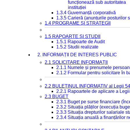
funcționează sub autoritatea
instituției
1.3.4 Guvernanță corporativă
1.3.5 Carieră (anunțurile posturilor
1.4 PROGRAME ȘI STRATEGII
1.5 RAPOARTE ȘI STUDII
1.5.1 Rapoarte de Audit
1.5.2 Studii realizate
2. INFORMAȚII DE INTERES PUBLIC
2.1 SOLICITARE INFORMAȚII
2.1.1 Numele și prenumele persoan
2.1.2 Formular pentru solicitare în 
2.2 BULETINUL INFORMATIV al Legii 5
2.2.1 Rapoartele de aplicare a Legii
2.3 BUGET
2.3.1 Buget pe surse financiare (în
2.3.2 Situația plăților (execuția buge
2.3.3 Situația drepturilor salariale s
2.3.4 Situația anuală a finanțărilor