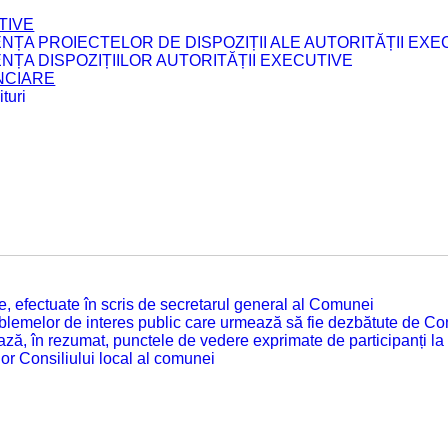
TIVE
ENȚA PROIECTELOR DE DISPOZIȚII ALE AUTORITĂȚII EXE
ENȚA DISPOZIȚIILOR AUTORITĂȚII EXECUTIVE
ANCIARE
turi
tate, efectuate în scris de secretarul general al Comunei
roblemelor de interes public care urmează să fie dezbătute de Con
ză, în rezumat, punctele de vedere exprimate de participanți la
or Consiliului local al comunei