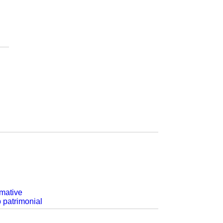
rmative
p patrimonial