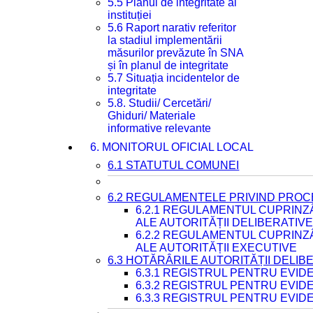
5.5 Planul de integritate al
instituției
5.6 Raport narativ referitor
la stadiul implementării
măsurilor prevăzute în SNA
și în planul de integritate
5.7 Situația incidentelor de
integritate
5.8. Studii/ Cercetări/
Ghiduri/ Materiale
informative relevante
6. MONITORUL OFICIAL LOCAL
6.1 STATUTUL COMUNEI
6.2 REGULAMENTELE PRIVIND PROC
6.2.1 REGULAMENTUL CUPRINZ
ALE AUTORITĂȚII DELIBERATIV
6.2.2 REGULAMENTUL CUPRINZ
ALE AUTORITĂȚII EXECUTIVE
6.3 HOTĂRÂRILE AUTORITĂȚII DELIB
6.3.1 REGISTRUL PENTRU EVI
6.3.2 REGISTRUL PENTRU EVI
6.3.3 REGISTRUL PENTRU EVID