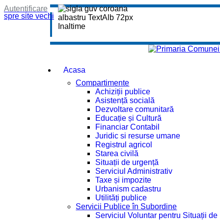
Autentificare
spre site vechi
Acasa
Compartimente
Achiziții publice
Asistență socială
Dezvoltare comunitară
Educație și Cultură
Financiar Contabil
Juridic si resurse umane
Registrul agricol
Starea civilă
Situații de urgență
Serviciul Administrativ
Taxe și impozite
Urbanism cadastru
Utilități publice
Servicii Publice în Subordine
Serviciul Voluntar pentru Situații d