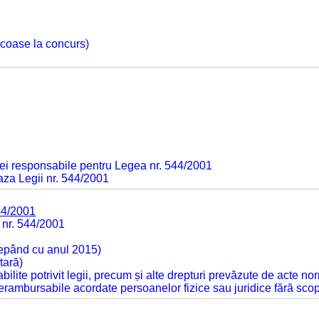
 scoase la concurs)
ei responsabile pentru Legea nr. 544/2001
baza Legii nr. 544/2001
44/2001
 nr. 544/2001
cepând cu anul 2015)
tară)
tabilite potrivit legii, precum și alte drepturi prevăzute de acte no
 nerambursabile acordate persoanelor fizice sau juridice fără sco