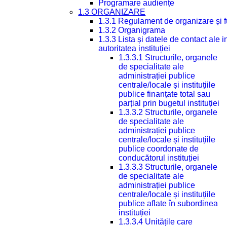
Programare audiențe
1.3 ORGANIZARE
1.3.1 Regulament de organizare și 
1.3.2 Organigrama
1.3.3 Lista și datele de contact ale
autoritatea instituției
1.3.3.1 Structurile, organele
de specialitate ale
administrației publice
centrale/locale și instituțiile
publice finanțate total sau
parțial prin bugetul instituției
1.3.3.2 Structurile, organele
de specialitate ale
administrației publice
centrale/locale și instituțiile
publice coordonate de
conducătorul instituției
1.3.3.3 Structurile, organele
de specialitate ale
administrației publice
centrale/locale și instituțiile
publice aflate în subordinea
instituției
1.3.3.4 Unitățile care