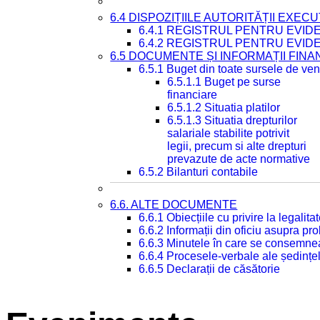
6.4 DISPOZIȚIILE AUTORITĂȚII EXECU
6.4.1 REGISTRUL PENTRU EVID
6.4.2 REGISTRUL PENTRU EVID
6.5 DOCUMENTE ȘI INFORMAȚII FIN
6.5.1 Buget din toate sursele de veni
6.5.1.1 Buget pe surse
financiare
6.5.1.2 Situatia platilor
6.5.1.3 Situatia drepturilor
salariale stabilite potrivit
legii, precum si alte drepturi
prevazute de acte normative
6.5.2 Bilanturi contabile
6.6. ALTE DOCUMENTE
6.6.1 Obiecțiile cu privire la legali
6.6.2 Informații din oficiu asupra p
6.6.3 Minutele în care se consemnea
6.6.4 Procesele-verbale ale ședințel
6.6.5 Declarații de căsătorie