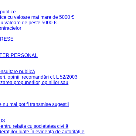
 publice
ublice cu valoare mai mare de 5000 €
 cu valoare de peste 5000 €
ntractelor
TERESE
CTER PERSONAL
onsultare publică
ri, opinii, recomandări cf. L 52/2003
zarea propunerilor, opiniilor sau
 nu mai pot fi transmise sugestii
003
tru relația cu societatea civilă
derațiilor luate în evidență de autoritățile