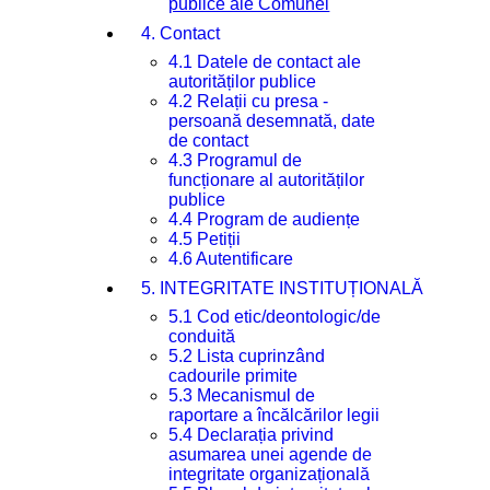
publice ale Comunei
4. Contact
4.1 Datele de contact ale
autorităților publice
4.2 Relații cu presa -
persoană desemnată, date
de contact
4.3 Programul de
funcționare al autorităților
publice
4.4 Program de audiențe
4.5 Petiții
4.6 Autentificare
5. INTEGRITATE INSTITUȚIONALĂ
5.1 Cod etic/deontologic/de
conduită
5.2 Lista cuprinzând
cadourile primite
5.3 Mecanismul de
raportare a încălcărilor legii
5.4 Declarația privind
asumarea unei agende de
integritate organizațională