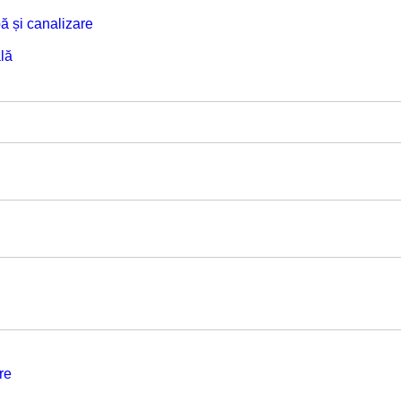
ă și canalizare
lă
re