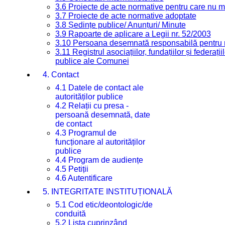
3.6 Proiecte de acte normative pentru care nu ma
3.7 Proiecte de acte normative adoptate
3.8 Ședințe publice/ Anunțuri/ Minute
3.9 Rapoarte de aplicare a Legii nr. 52/2003
3.10 Persoana desemnată responsabilă pentru re
3.11 Registrul asociațiilor, fundațiilor și federații
publice ale Comunei
4. Contact
4.1 Datele de contact ale
autorităților publice
4.2 Relații cu presa -
persoană desemnată, date
de contact
4.3 Programul de
funcționare al autorităților
publice
4.4 Program de audiențe
4.5 Petiții
4.6 Autentificare
5. INTEGRITATE INSTITUȚIONALĂ
5.1 Cod etic/deontologic/de
conduită
5.2 Lista cuprinzând