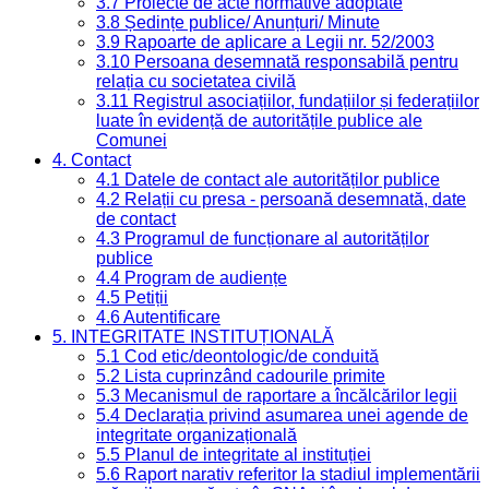
3.7 Proiecte de acte normative adoptate
3.8 Ședințe publice/ Anunțuri/ Minute
3.9 Rapoarte de aplicare a Legii nr. 52/2003
3.10 Persoana desemnată responsabilă pentru
relația cu societatea civilă
3.11 Registrul asociațiilor, fundațiilor și federațiilor
luate în evidență de autoritățile publice ale
Comunei
4. Contact
4.1 Datele de contact ale autorităților publice
4.2 Relații cu presa - persoană desemnată, date
de contact
4.3 Programul de funcționare al autorităților
publice
4.4 Program de audiențe
4.5 Petiții
4.6 Autentificare
5. INTEGRITATE INSTITUȚIONALĂ
5.1 Cod etic/deontologic/de conduită
5.2 Lista cuprinzând cadourile primite
5.3 Mecanismul de raportare a încălcărilor legii
5.4 Declarația privind asumarea unei agende de
integritate organizațională
5.5 Planul de integritate al instituției
5.6 Raport narativ referitor la stadiul implementării