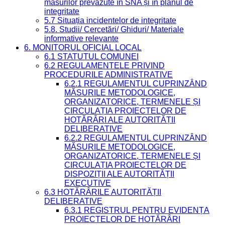
măsurilor prevăzute în SNA și în planul de
integritate
5.7 Situația incidentelor de integritate
5.8. Studii/ Cercetări/ Ghiduri/ Materiale
informative relevante
6. MONITORUL OFICIAL LOCAL
6.1 STATUTUL COMUNEI
6.2 REGULAMENTELE PRIVIND
PROCEDURILE ADMINISTRATIVE
6.2.1 REGULAMENTUL CUPRINZÂND
MĂSURILE METODOLOGICE,
ORGANIZATORICE, TERMENELE ȘI
CIRCULAȚIA PROIECTELOR DE
HOTĂRÂRI ALE AUTORITĂȚII
DELIBERATIVE
6.2.2 REGULAMENTUL CUPRINZÂND
MĂSURILE METODOLOGICE,
ORGANIZATORICE, TERMENELE ȘI
CIRCULAȚIA PROIECTELOR DE
DISPOZIȚII ALE AUTORITĂȚII
EXECUTIVE
6.3 HOTĂRÂRILE AUTORITĂȚII
DELIBERATIVE
6.3.1 REGISTRUL PENTRU EVIDENȚA
PROIECTELOR DE HOTĂRÂRI