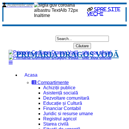
Autentificare
spre site
vechi
PRIMĂRIA DRAGOȘ VODĂ
Acasa
Compartimente
Achiziții publice
Asistență socială
Dezvoltare comunitară
Educație și Cultură
Financiar Contabil
Juridic si resurse umane
Registrul agricol
Starea civilă