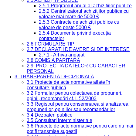
2.5 ACHIZIȚII PUBLICE
2.5.1 Programul anual al achizițiilor publice
2.5.2 Centralizatorul achizițiilor publice cu
valoare mai mare de 5000 €
2.5.3 Contracte de achiziții publice cu
valoare de peste 5000 €
2.5.4 Documente privind execuția
contractelor
2.6 FORMULARE TIP
2.7 DECLARAȚII DE AVERE ȘI DE INTERESE
2.7.1 - Arhiva angajati
2.8 COMISIA PARITARĂ
2.9. PROTECȚIA DATELOR CU CARACTER
PERSONAL
3. TRANSPARENȚĂ DECIZIONALĂ
3.1 Proiecte de acte normative aflate în
consultare publică
3.2 Formular pentru colectarea de propuneri,
opinii, recomandări cf. L 52/2003
3.3 Registrul pentru consemnarea și analizarea
propunerilor, opiniilor sau recomandărilor
3.4 Dezbateri publice
3.5 Consultari interministeriale
3.6 Proiecte de acte normative pentru care nu mai
pot fi transmise sugestii