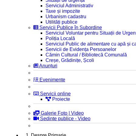
Situații de urgență
Serviciul Administrativ
Taxe și impozite
Urbanism cadastru
Utilități publice
Servicii Publice în Subordine
Serviciul Voluntar pentru Situații de Urgen
Poliția Locală
Serviciul Public de alimentare cu apă și c
Servicii de Evidența Persoanelor
Cămin Cultural / Bibliotecă Comunală
Creșe, Grădinițe, Școli
Anunțuri
Evenimente
Servicii online
Proiecte
Galerie Foto | Video
Sedinte publice - Video
1. Despre Primarie