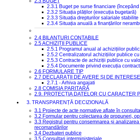
2.3 BUGET
2.3.1 Buget pe surse financiare (începând
2.3.2 Situația plăților (execuția bugetară)
2.3.3 Situația drepturilor salariale stabilit
2.3.4 Situația anuală a finanțărilor neramb
2.4 BILANȚURI CONTABILE
2.5 ACHIZIȚII PUBLICE
2.5.1 Programul anual al achizițiilor publi
2.5.2 Centralizatorul achizițiilor publice 
2.5.3 Contracte de achiziții publice cu va
2.5.4 Documente privind execuția contract
2.6 FORMULARE TIP
2.7 DECLARAȚII DE AVERE ȘI DE INTERES
2.7.1 - Arhiva angajati
2.8 COMISIA PARITARĂ
2.9. PROTECȚIA DATELOR CU CARACTER
3. TRANSPARENȚĂ DECIZIONALĂ
3.1 Proiecte de acte normative aflate în consult
3.2 Formular pentru colectarea de propuneri, opi
3.3 Registrul pentru consemnarea și analizarea p
recomandărilor
3.4 Dezbateri publice
3.5 Consultari interministeriale