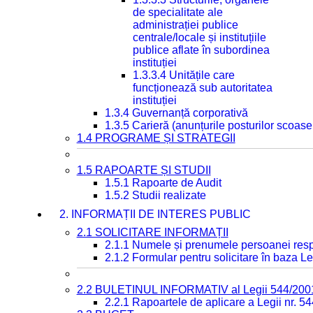
de specialitate ale
administrației publice
centrale/locale și instituțiile
publice aflate în subordinea
instituției
1.3.3.4 Unitățile care
funcționează sub autoritatea
instituției
1.3.4 Guvernanță corporativă
1.3.5 Carieră (anunțurile posturilor scoase
1.4 PROGRAME ȘI STRATEGII
1.5 RAPOARTE ȘI STUDII
1.5.1 Rapoarte de Audit
1.5.2 Studii realizate
2. INFORMAȚII DE INTERES PUBLIC
2.1 SOLICITARE INFORMAȚII
2.1.1 Numele și prenumele persoanei resp
2.1.2 Formular pentru solicitare în baza Le
2.2 BULETINUL INFORMATIV al Legii 544/200
2.2.1 Rapoartele de aplicare a Legii nr. 5