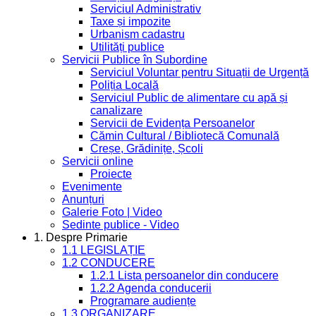
Serviciul Administrativ
Taxe și impozite
Urbanism cadastru
Utilități publice
Servicii Publice în Subordine
Serviciul Voluntar pentru Situații de Urgență
Poliția Locală
Serviciul Public de alimentare cu apă și
canalizare
Servicii de Evidența Persoanelor
Cămin Cultural / Bibliotecă Comunală
Creșe, Grădinițe, Școli
Servicii online
Proiecte
Evenimente
Anunțuri
Galerie Foto | Video
Sedinte publice - Video
1. Despre Primarie
1.1 LEGISLAȚIE
1.2 CONDUCERE
1.2.1 Lista persoanelor din conducere
1.2.2 Agenda conducerii
Programare audiențe
1.3 ORGANIZARE