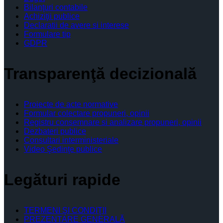
Bilanţuri contabile
Achiziţii publice
Declaratii de avere si interese
Formulare tip
GDPR
Transparenţă decizională
Proiecte de acte normative
Formular colectare propuneri, opinii
Registru consemnare si analizare propuneri, opinii
Dezbateri publice
Consultari interministeriale
Video Şedinţe publice
Legături rapide
TERMENI ŞI CONDIŢII
PREZENTARE GENERALĂ