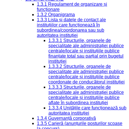
1.3.1 Regulament de organizare și
funcționare
1.3.2 Organigrama
1.3.3 Lista și datele de contact ale
instituțiilor care funcționează în
subordinea/coordonarea sau sub
autoritatea instituției
1.3.3.1 Structurile, organele de
specialitate ale administrației publice
centrale/locale și instituțiile publice
finanțate total sau parțial prin bugetul
instituției
1.3.3.2 Structurile, organele de
specialitate ale administrației publice
centrale/locale și instituțiile publice
coordonate de conducătorul instituției
1.3.3.3 Structurile, organele de
specialitate ale administrației publice
centrale/locale și instituțiile publice
aflate în subordinea instituției
1.3.3.4 Unitățile care funcționează sub
autoritatea instituției
1.3.4 Guvernanță corporativă
1.3.5 Carieră (anunțurile posturilor scoase
la concurs)