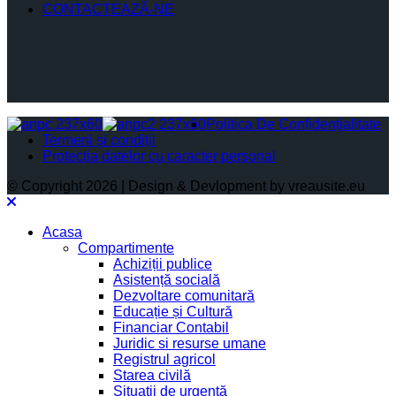
CONTACTEAZĂ-NE
Politica De Confidențialitate
Termeni și condiții
Protectia datelor cu caracter personal
© Copyright 2026 | Design & Devlopment by vreausite.eu
Acasa
Compartimente
Achiziții publice
Asistență socială
Dezvoltare comunitară
Educație și Cultură
Financiar Contabil
Juridic si resurse umane
Registrul agricol
Starea civilă
Situații de urgență