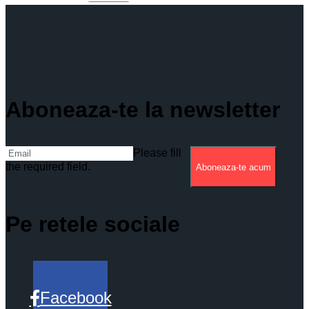
Aboneaza-te la newsletter
Please fill
the required field.
Aboneaza-te acum
Pe retele sociale
Facebook