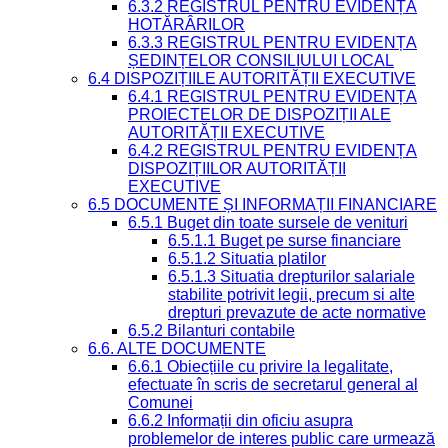
6.3.2 REGISTRUL PENTRU EVIDENȚA
HOTĂRÂRILOR
6.3.3 REGISTRUL PENTRU EVIDENȚA
ȘEDINȚELOR CONSILIULUI LOCAL
6.4 DISPOZIȚIILE AUTORITĂȚII EXECUTIVE
6.4.1 REGISTRUL PENTRU EVIDENȚA
PROIECTELOR DE DISPOZIȚII ALE
AUTORITĂȚII EXECUTIVE
6.4.2 REGISTRUL PENTRU EVIDENȚA
DISPOZIȚIILOR AUTORITĂȚII
EXECUTIVE
6.5 DOCUMENTE ȘI INFORMAȚII FINANCIARE
6.5.1 Buget din toate sursele de venituri
6.5.1.1 Buget pe surse financiare
6.5.1.2 Situatia platilor
6.5.1.3 Situatia drepturilor salariale
stabilite potrivit legii, precum si alte
drepturi prevazute de acte normative
6.5.2 Bilanturi contabile
6.6. ALTE DOCUMENTE
6.6.1 Obiecțiile cu privire la legalitate,
efectuate în scris de secretarul general al
Comunei
6.6.2 Informații din oficiu asupra
problemelor de interes public care urmează