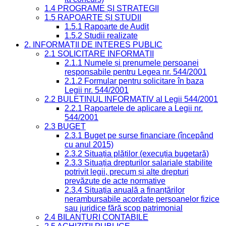
1.4 PROGRAME ȘI STRATEGII
1.5 RAPOARTE ȘI STUDII
1.5.1 Rapoarte de Audit
1.5.2 Studii realizate
2. INFORMAȚII DE INTERES PUBLIC
2.1 SOLICITARE INFORMAȚII
2.1.1 Numele și prenumele persoanei
responsabile pentru Legea nr. 544/2001
2.1.2 Formular pentru solicitare în baza
Legii nr. 544/2001
2.2 BULETINUL INFORMATIV al Legii 544/2001
2.2.1 Rapoartele de aplicare a Legii nr.
544/2001
2.3 BUGET
2.3.1 Buget pe surse financiare (începând
cu anul 2015)
2.3.2 Situația plăților (execuția bugetară)
2.3.3 Situația drepturilor salariale stabilite
potrivit legii, precum și alte drepturi
prevăzute de acte normative
2.3.4 Situația anuală a finanțărilor
nerambursabile acordate persoanelor fizice
sau juridice fără scop patrimonial
2.4 BILANȚURI CONTABILE