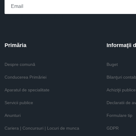
Please fill the required field.
Primăria
Informaţii 
Despre comună
Buget
Conducerea Primăriei
Bilanţuri contab
Aparatul de specialitate
Achiziţii publice
Servicii publice
Declaratii de a
Anunturi
Formulare tip
Cariera | Concursuri | Locuri de munca
GDPR