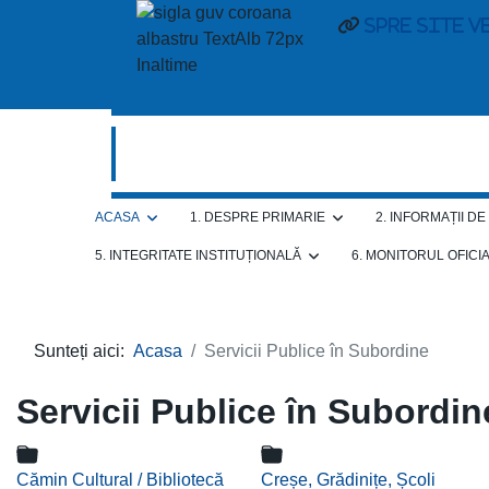
spre site v
ACASA
1. DESPRE PRIMARIE
2. INFORMAȚII D
5. INTEGRITATE INSTITUȚIONALĂ
6. MONITORUL OFICI
Sunteți aici:
Acasa
Servicii Publice în Subordine
Servicii Publice în Subordin
Cămin Cultural / Bibliotecă
Creșe, Grădinițe, Școli