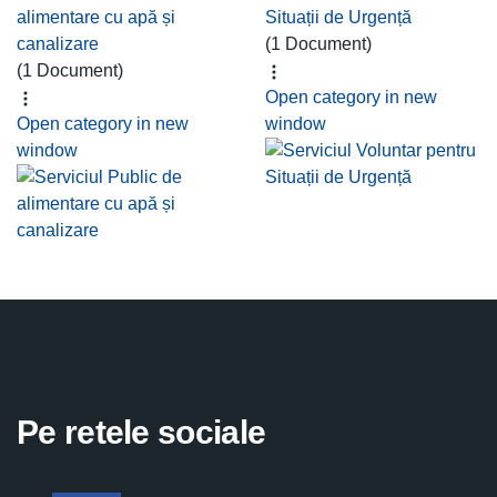
alimentare cu apă și
Situații de Urgență
canalizare
(1 Document)
(1 Document)
Open category in new
Open category in new
window
window
Pe retele sociale