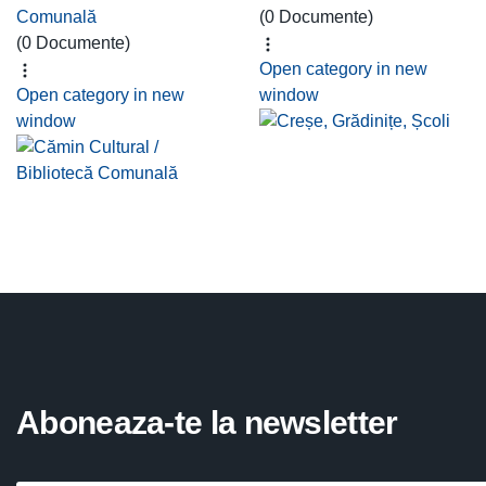
Comunală
(0 Documente)
(0 Documente)
Open category in new
Open category in new
window
window
Aboneaza-te la newsletter