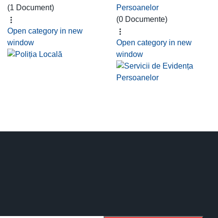
(1 Document)
Persoanelor
(0 Documente)
Open category in new
window
Open category in new
window