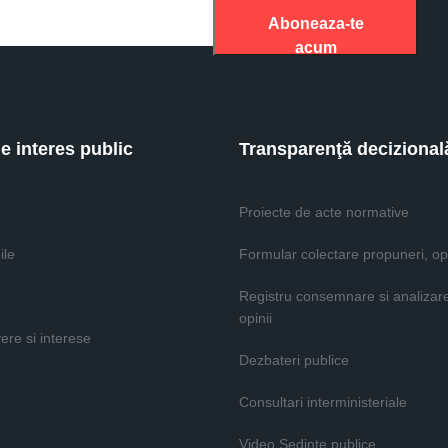
Aboneaza-te
acum
de interes public
Transparenţă decizional
Proiecte de acte normative
ile
Formular colectare propuneri, opi
Registru consemnare si analizar
opinii
vere si interese
Dezbateri publice
Consultari interministeriale
Video Şedinţe publice