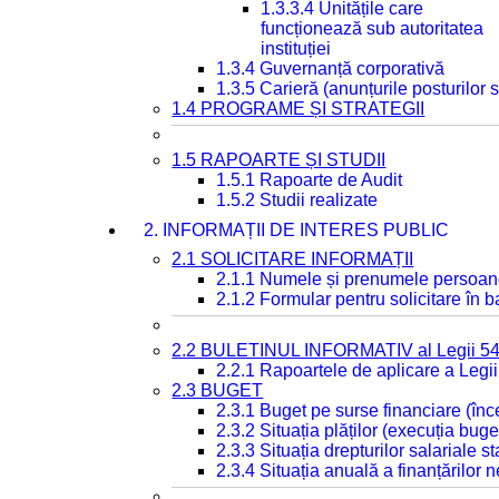
1.3.3.4 Unitățile care
funcționează sub autoritatea
instituției
1.3.4 Guvernanță corporativă
1.3.5 Carieră (anunțurile posturilor
1.4 PROGRAME ȘI STRATEGII
1.5 RAPOARTE ȘI STUDII
1.5.1 Rapoarte de Audit
1.5.2 Studii realizate
2. INFORMAȚII DE INTERES PUBLIC
2.1 SOLICITARE INFORMAȚII
2.1.1 Numele și prenumele persoan
2.1.2 Formular pentru solicitare în 
2.2 BULETINUL INFORMATIV al Legii 5
2.2.1 Rapoartele de aplicare a Legii
2.3 BUGET
2.3.1 Buget pe surse financiare (în
2.3.2 Situația plăților (execuția buge
2.3.3 Situația drepturilor salariale s
2.3.4 Situația anuală a finanțărilor