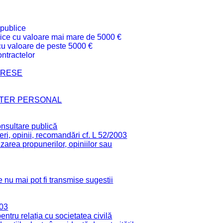
 publice
ublice cu valoare mai mare de 5000 €
 cu valoare de peste 5000 €
ntractelor
TERESE
CTER PERSONAL
onsultare publică
ri, opinii, recomandări cf. L 52/2003
zarea propunerilor, opiniilor sau
 nu mai pot fi transmise sugestii
003
tru relația cu societatea civilă