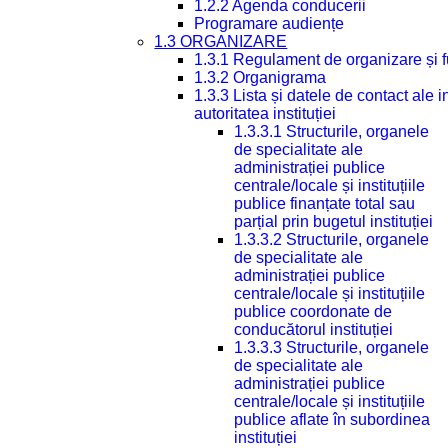
1.2.2 Agenda conducerii
Programare audiențe
1.3 ORGANIZARE
1.3.1 Regulament de organizare și 
1.3.2 Organigrama
1.3.3 Lista și datele de contact ale
autoritatea instituției
1.3.3.1 Structurile, organele
de specialitate ale
administrației publice
centrale/locale și instituțiile
publice finanțate total sau
parțial prin bugetul instituției
1.3.3.2 Structurile, organele
de specialitate ale
administrației publice
centrale/locale și instituțiile
publice coordonate de
conducătorul instituției
1.3.3.3 Structurile, organele
de specialitate ale
administrației publice
centrale/locale și instituțiile
publice aflate în subordinea
instituției