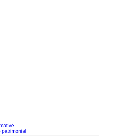
rmative
p patrimonial