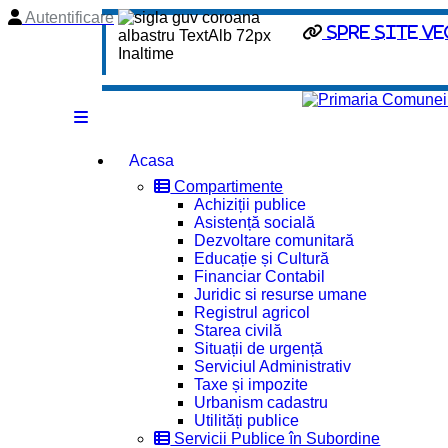
Autentificare
spre site ve
Acasa
Compartimente
Achiziții publice
Asistență socială
Dezvoltare comunitară
Educație și Cultură
Financiar Contabil
Juridic si resurse umane
Registrul agricol
Starea civilă
Situații de urgență
Serviciul Administrativ
Taxe și impozite
Urbanism cadastru
Utilități publice
Servicii Publice în Subordine