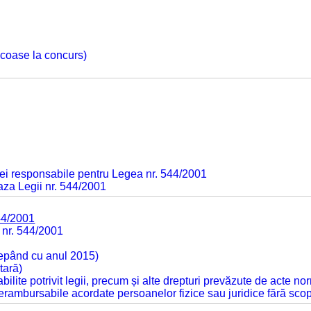
 scoase la concurs)
ei responsabile pentru Legea nr. 544/2001
baza Legii nr. 544/2001
44/2001
 nr. 544/2001
cepând cu anul 2015)
tară)
tabilite potrivit legii, precum și alte drepturi prevăzute de acte no
 nerambursabile acordate persoanelor fizice sau juridice fără sco