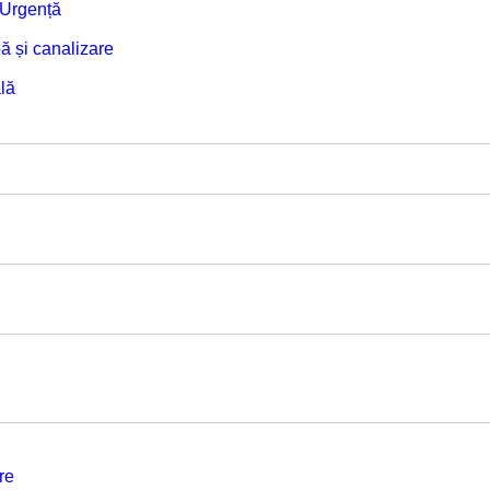
e Urgență
ă și canalizare
lă
re