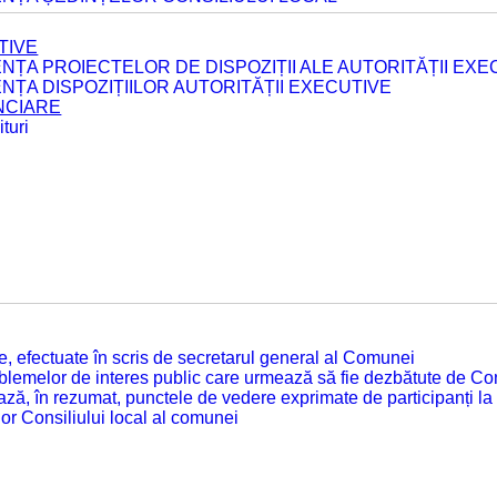
TIVE
ENȚA PROIECTELOR DE DISPOZIȚII ALE AUTORITĂȚII EXE
ENȚA DISPOZIȚIILOR AUTORITĂȚII EXECUTIVE
ANCIARE
turi
tate, efectuate în scris de secretarul general al Comunei
roblemelor de interes public care urmează să fie dezbătute de Con
ză, în rezumat, punctele de vedere exprimate de participanți la
or Consiliului local al comunei