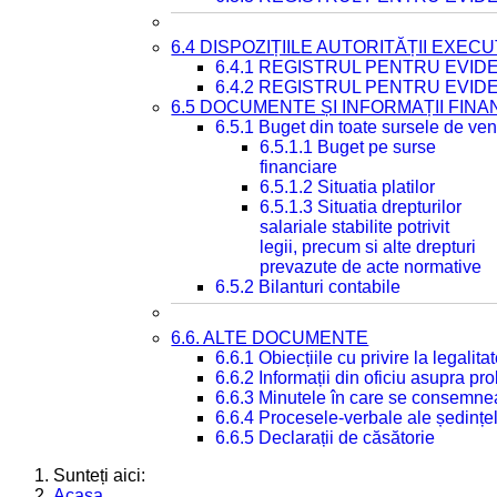
6.4 DISPOZIȚIILE AUTORITĂȚII EXECU
6.4.1 REGISTRUL PENTRU EVID
6.4.2 REGISTRUL PENTRU EVID
6.5 DOCUMENTE ȘI INFORMAȚII FIN
6.5.1 Buget din toate sursele de veni
6.5.1.1 Buget pe surse
financiare
6.5.1.2 Situatia platilor
6.5.1.3 Situatia drepturilor
salariale stabilite potrivit
legii, precum si alte drepturi
prevazute de acte normative
6.5.2 Bilanturi contabile
6.6. ALTE DOCUMENTE
6.6.1 Obiecțiile cu privire la legali
6.6.2 Informații din oficiu asupra p
6.6.3 Minutele în care se consemnea
6.6.4 Procesele-verbale ale ședințel
6.6.5 Declarații de căsătorie
Sunteți aici:
Acasa