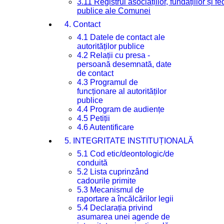
3.11 Registrul asociațiilor, fundațiilor și fe
publice ale Comunei
4. Contact
4.1 Datele de contact ale
autorităților publice
4.2 Relații cu presa -
persoană desemnată, date
de contact
4.3 Programul de
funcționare al autorităților
publice
4.4 Program de audiențe
4.5 Petiții
4.6 Autentificare
5. INTEGRITATE INSTITUȚIONALĂ
5.1 Cod etic/deontologic/de
conduită
5.2 Lista cuprinzând
cadourile primite
5.3 Mecanismul de
raportare a încălcărilor legii
5.4 Declarația privind
asumarea unei agende de