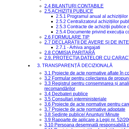
2.4 BILANȚURI CONTABILE
2.5 ACHIZIȚII PUBLICE
2.5.1 Programul anual al achizițiilor
2.5.2 Centralizatorul achizițiilor p
2.5.3 Contracte de achiziții publice
2.5.4 Documente privind execuția co
2.6 FORMULARE TIP
2.7 DECLARAȚII DE AVERE ȘI DE IN
2.7.1 - Arhiva angajati
2.8 COMISIA PARITARĂ
2.9. PROTECȚIA DATELOR CU CARA
3. TRANSPARENȚĂ DECIZIONALĂ
3.1 Proiecte de acte normative aflate în c
3.2 Formular pentru colectarea de propune
3.3 Registrul pentru consemnarea și anali
recomandărilor
3.4 Dezbateri publice
3.5 Consultari interministeriale
3.6 Proiecte de acte normative pentru care
3.7 Proiecte de acte normative adoptate
3.8 Ședințe publice/ Anunțuri/ Minute
3.9 Rapoarte de aplicare a Legii nr. 52/2
3.10 Persoana desemnată responsabilă pen