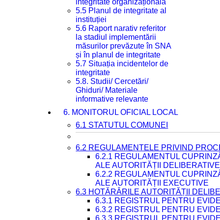
integritate organizațională
5.5 Planul de integritate al
instituției
5.6 Raport narativ referitor
la stadiul implementării
măsurilor prevăzute în SNA
și în planul de integritate
5.7 Situația incidentelor de
integritate
5.8. Studii/ Cercetări/
Ghiduri/ Materiale
informative relevante
6. MONITORUL OFICIAL LOCAL
6.1 STATUTUL COMUNEI
6.2 REGULAMENTELE PRIVIND PROC
6.2.1 REGULAMENTUL CUPRINZ
ALE AUTORITĂȚII DELIBERATIV
6.2.2 REGULAMENTUL CUPRINZ
ALE AUTORITĂȚII EXECUTIVE
6.3 HOTĂRÂRILE AUTORITĂȚII DELIB
6.3.1 REGISTRUL PENTRU EVI
6.3.2 REGISTRUL PENTRU EVI
6.3.3 REGISTRUL PENTRU EVID