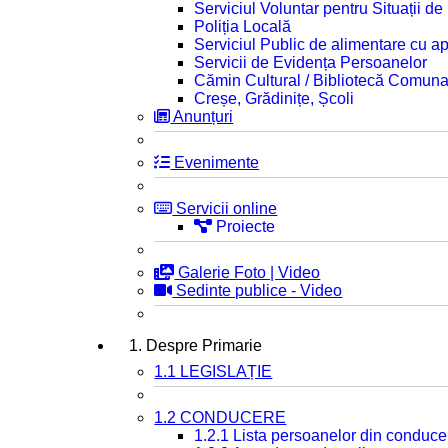
Serviciul Voluntar pentru Situații d
Poliția Locală
Serviciul Public de alimentare cu ap
Servicii de Evidența Persoanelor
Cămin Cultural / Bibliotecă Comuna
Creșe, Grădinițe, Școli
Anunțuri
Evenimente
Servicii online
Proiecte
Galerie Foto | Video
Sedinte publice - Video
1. Despre Primarie
1.1 LEGISLAȚIE
1.2 CONDUCERE
1.2.1 Lista persoanelor din conduce