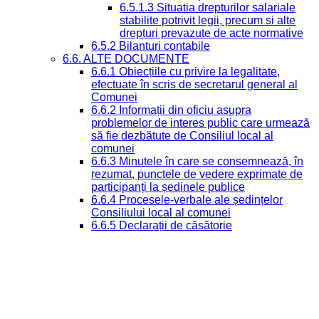
6.5.1.3 Situatia drepturilor salariale
stabilite potrivit legii, precum si alte
drepturi prevazute de acte normative
6.5.2 Bilanturi contabile
6.6. ALTE DOCUMENTE
6.6.1 Obiecțiile cu privire la legalitate,
efectuate în scris de secretarul general al
Comunei
6.6.2 Informații din oficiu asupra
problemelor de interes public care urmează
să fie dezbătute de Consiliul local al
comunei
6.6.3 Minutele în care se consemnează, în
rezumat, punctele de vedere exprimate de
participanți la ședinele publice
6.6.4 Procesele-verbale ale ședințelor
Consiliului local al comunei
6.6.5 Declarații de căsătorie