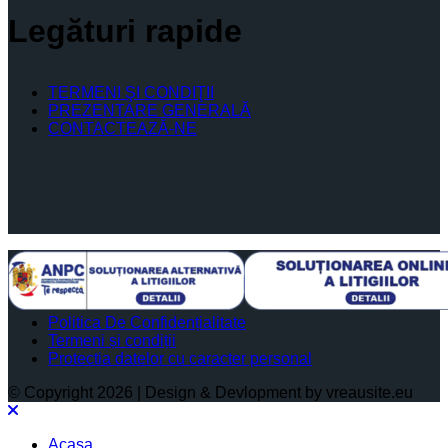
Legături rapide
TERMENI ŞI CONDIŢII
PREZENTARE GENERALĂ
CONTACTEAZĂ-NE
Politica De Confidențialitate
Termeni și condiții
Protectia datelor cu caracter personal
© Copyright 2026 | Design & Devlopment by vreausite.eu
Acasa