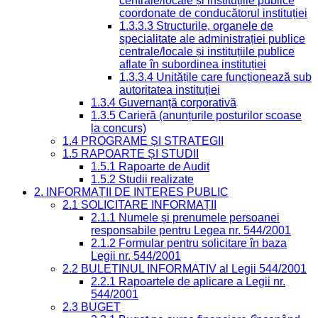
centrale/locale și instituțiile publice
coordonate de conducătorul instituției
1.3.3.3 Structurile, organele de
specialitate ale administrației publice
centrale/locale și instituțiile publice
aflate în subordinea instituției
1.3.3.4 Unitățile care funcționează sub
autoritatea instituției
1.3.4 Guvernanță corporativă
1.3.5 Carieră (anunțurile posturilor scoase
la concurs)
1.4 PROGRAME ȘI STRATEGII
1.5 RAPOARTE ȘI STUDII
1.5.1 Rapoarte de Audit
1.5.2 Studii realizate
2. INFORMAȚII DE INTERES PUBLIC
2.1 SOLICITARE INFORMAȚII
2.1.1 Numele și prenumele persoanei
responsabile pentru Legea nr. 544/2001
2.1.2 Formular pentru solicitare în baza
Legii nr. 544/2001
2.2 BULETINUL INFORMATIV al Legii 544/2001
2.2.1 Rapoartele de aplicare a Legii nr.
544/2001
2.3 BUGET