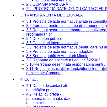
2.7.1 - Arhiva angajati
2.8 COMISIA PARITARĂ
2.9. PROTECȚIA DATELOR CU CARACTER
3. TRANSPARENȚĂ DECIZIONALĂ
3.1 Proiecte de acte normative aflate în consult
3.2 Formular pentru colectarea de propuneri, opi
3.3 Registrul pentru consemnarea și analizarea p
recomandărilor
3.4 Dezbateri publice
3.5 Consultari interministeriale
3.6 Proiecte de acte normative pentru care nu ma
3.7 Proiecte de acte normative adoptate
3.8 Ședințe publice/ Anunțuri/ Minute
3.9 Rapoarte de aplicare a Legii nr. 52/2003
3.10 Persoana desemnată responsabilă pentru re
3.11 Registrul asociațiilor, fundațiilor și federații
publice ale Comunei
4. Contact
4.1 Datele de contact ale
autorităților publice
4.2 Relații cu presa -
persoană desemnată, date
de contact