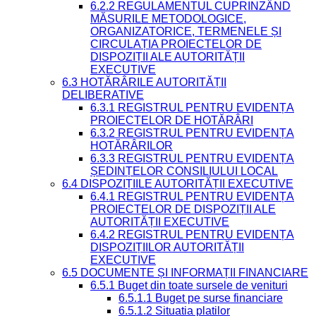
6.2.2 REGULAMENTUL CUPRINZÂND
MĂSURILE METODOLOGICE,
ORGANIZATORICE, TERMENELE ȘI
CIRCULAȚIA PROIECTELOR DE
DISPOZIȚII ALE AUTORITĂȚII
EXECUTIVE
6.3 HOTĂRÂRILE AUTORITĂȚII
DELIBERATIVE
6.3.1 REGISTRUL PENTRU EVIDENȚA
PROIECTELOR DE HOTĂRÂRI
6.3.2 REGISTRUL PENTRU EVIDENȚA
HOTĂRÂRILOR
6.3.3 REGISTRUL PENTRU EVIDENȚA
ȘEDINȚELOR CONSILIULUI LOCAL
6.4 DISPOZIȚIILE AUTORITĂȚII EXECUTIVE
6.4.1 REGISTRUL PENTRU EVIDENȚA
PROIECTELOR DE DISPOZIȚII ALE
AUTORITĂȚII EXECUTIVE
6.4.2 REGISTRUL PENTRU EVIDENȚA
DISPOZIȚIILOR AUTORITĂȚII
EXECUTIVE
6.5 DOCUMENTE ȘI INFORMAȚII FINANCIARE
6.5.1 Buget din toate sursele de venituri
6.5.1.1 Buget pe surse financiare
6.5.1.2 Situatia platilor