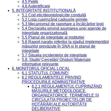
4.5 Petiții
4.6 Autentificare
5. INTEGRITATE INSTITUȚIONALĂ
5.1 Cod etic/deontologic/de conduită
5.2 Lista cuprinzând cadourile primite
5.3 Mecanismul de raportare a încălcărilor legii
5.4 Declarația privind asumarea unei agende de
integritate organizațională
5.5 Planul de integritate al instituției
5.6 Raport narativ referitor la stadiul implementării
măsurilor prevăzute în SNA și în planul de
integritate
5.7 Situația incidentelor de integritate
5.8. Studii/ Cercetări/ Ghiduri/ Materiale
informative relevante
6. MONITORUL OFICIAL LOCAL
6.1 STATUTUL COMUNEI
6.2 REGULAMENTELE PRIVIND
PROCEDURILE ADMINISTRATIVE
6.2.1 REGULAMENTUL CUPRINZÂND
MĂSURILE METODOLOGICE,
ORGANIZATORICE, TERMENELE ȘI
CIRCULAȚIA PROIECTELOR DE
HOTĂRÂRI ALE AUTORITĂȚII
DELIBERATIVE