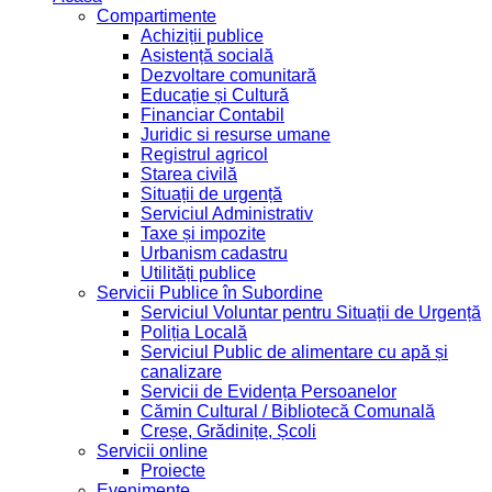
Compartimente
Achiziții publice
Asistență socială
Dezvoltare comunitară
Educație și Cultură
Financiar Contabil
Juridic si resurse umane
Registrul agricol
Starea civilă
Situații de urgență
Serviciul Administrativ
Taxe și impozite
Urbanism cadastru
Utilități publice
Servicii Publice în Subordine
Serviciul Voluntar pentru Situații de Urgență
Poliția Locală
Serviciul Public de alimentare cu apă și
canalizare
Servicii de Evidența Persoanelor
Cămin Cultural / Bibliotecă Comunală
Creșe, Grădinițe, Școli
Servicii online
Proiecte
Evenimente