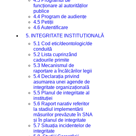
4.3 Programul de
funcționare al autorităților
publice
4.4 Program de audiențe
4.5 Petiții
4.6 Autentificare
5. INTEGRITATE INSTITUȚIONALĂ
5.1 Cod etic/deontologic/de
conduită
5.2 Lista cuprinzând
cadourile primite
5.3 Mecanismul de
raportare a încălcărilor legii
5.4 Declarația privind
asumarea unei agende de
integritate organizațională
5.5 Planul de integritate al
instituției
5.6 Raport narativ referitor
la stadiul implementării
măsurilor prevăzute în SNA
și în planul de integritate
5.7 Situația incidentelor de
integritate