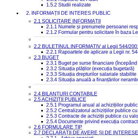
1.5.2 Studii realizate
2. INFORMAȚII DE INTERES PUBLIC
2.1 SOLICITARE INFORMAȚII
2.1.1 Numele și prenumele persoanei resp
2.1.2 Formular pentru solicitare în baza Le
2.2 BULETINUL INFORMATIV al Legii 544/200
2.2.1 Rapoartele de aplicare a Legii nr. 5
2.3 BUGET
2.3.1 Buget pe surse financiare (începând
2.3.2 Situația plăților (execuția bugetară)
2.3.3 Situația drepturilor salariale stabilit
2.3.4 Situația anuală a finanțărilor neramb
2.4 BILANȚURI CONTABILE
2.5 ACHIZIȚII PUBLICE
2.5.1 Programul anual al achizițiilor publi
2.5.2 Centralizatorul achizițiilor publice 
2.5.3 Contracte de achiziții publice cu va
2.5.4 Documente privind execuția contract
2.6 FORMULARE TIP
2.7 DECLARAȚII DE AVERE ȘI DE INTERES