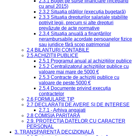
2.3.1 Buget pe surse financiare (începând
cu anul 2015)
2.3.2 Situația plăților (execuția bugetară)
2.3.3 Situația drepturilor salariale stabilite
potrivit legii, precum și alte drepturi
prevăzute de acte normative
2.3.4 Situația anuală a finanțărilor
nerambursabile acordate persoanelor fizice
sau juridice fără scop patrimonial
2.4 BILANȚURI CONTABILE
2.5 ACHIZIȚII PUBLICE
2.5.1 Programul anual al achizițiilor publice
2.5.2 Centralizatorul achizițiilor publice cu
valoare mai mare de 5000 €
2.5.3 Contracte de achiziții publice cu
valoare de peste 5000 €
2.5.4 Documente privind execuția
contractelor
2.6 FORMULARE TIP
2.7 DECLARAȚII DE AVERE ȘI DE INTERESE
2.7.1 - Arhiva angajati
2.8 COMISIA PARITARĂ
2.9. PROTECȚIA DATELOR CU CARACTER
PERSONAL
3. TRANSPARENȚĂ DECIZIONALĂ