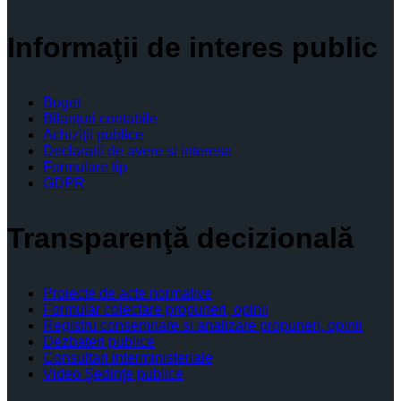
Informaţii de interes public
Buget
Bilanţuri contabile
Achiziţii publice
Declaratii de avere si interese
Formulare tip
GDPR
Transparenţă decizională
Proiecte de acte normative
Formular colectare propuneri, opinii
Registru consemnare si analizare propuneri, opinii
Dezbateri publice
Consultari interministeriale
Video Şedinţe publice