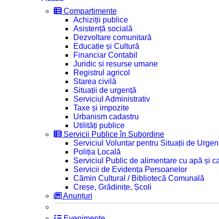
Compartimente
Achiziții publice
Asistență socială
Dezvoltare comunitară
Educație și Cultură
Financiar Contabil
Juridic si resurse umane
Registrul agricol
Starea civilă
Situații de urgență
Serviciul Administrativ
Taxe și impozite
Urbanism cadastru
Utilități publice
Servicii Publice în Subordine
Serviciul Voluntar pentru Situații de Urgen
Poliția Locală
Serviciul Public de alimentare cu apă și c
Servicii de Evidența Persoanelor
Cămin Cultural / Bibliotecă Comunală
Creșe, Grădinițe, Școli
Anunțuri
Evenimente