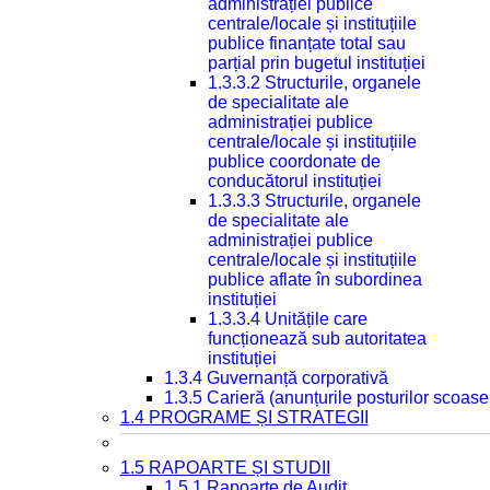
administrației publice
centrale/locale și instituțiile
publice finanțate total sau
parțial prin bugetul instituției
1.3.3.2 Structurile, organele
de specialitate ale
administrației publice
centrale/locale și instituțiile
publice coordonate de
conducătorul instituției
1.3.3.3 Structurile, organele
de specialitate ale
administrației publice
centrale/locale și instituțiile
publice aflate în subordinea
instituției
1.3.3.4 Unitățile care
funcționează sub autoritatea
instituției
1.3.4 Guvernanță corporativă
1.3.5 Carieră (anunțurile posturilor scoase
1.4 PROGRAME ȘI STRATEGII
1.5 RAPOARTE ȘI STUDII
1.5.1 Rapoarte de Audit