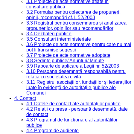
3.1 Proiecte de acte normative aflate în
consultare publică
3.2 Formular pentru colectarea de propuneri,
opinii, recomandări cf. L 52/2003
3.3 Registrul pentru consemnarea și analizarea
propunerilor, opiniilor sau recomandărilor
3.4 Dezbateri publice
3.5 Consultari interministeriale
3.6 Proiecte de acte normative pentru care nu mai
pot fi transmise sugestii
3.7 Proiecte de acte normative adoptate
3.8 Ședințe publice/ Anunțuri/ Minute
3.9 Rapoarte de aplicare a Legii nr. 52/2003
3.10 Persoana desemnată responsabilă pentru
relația cu societatea civilă
3.11 Registrul asociațiilor, fundațiilor și federațiilor
luate în evidență de autoritățile publice ale
Comunei
4. Contact
4.1 Datele de contact ale autorităților publice
4.2 Relații cu presa - persoană desemnată, date
de contact
4.3 Programul de funcționare al autorităților
publice
4.4 Program de audiențe