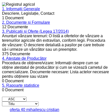
1. Informații Generale
Descriere, Legislație, Contact
1 Document
2. Documente și Formulare
12 Documente
3. Publicații și Oferte (Legea 17/2014)
Anunțuri vânzare terenuri: O listă a ofertelor de vânzare a
terenurilor agricole din extravilan, conform legii. Procedura
de vânzare: O descriere detaliată a pașilor pe care trebuie
să-i urmeze un vânzător sau un preemptor.
375 Documente
4. Atestate de Producător
Procedura de obținere/vizare: Informații despre cum se
obține atestatul de producător și cum se vizează carnetul de
comercializare. Documente necesare: Lista actelor necesare
pentru obținere sau vizare
0 Document
5. Rapoarte statistice
0 Document
Titlu
Descărcare
oferta 40 mihailescu cristian