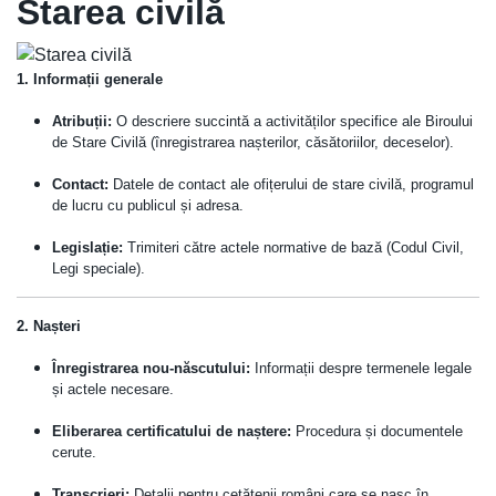
Starea civilă
1. Informații generale
Atribuții:
O descriere succintă a activităților specifice ale Biroului
de Stare Civilă (înregistrarea nașterilor, căsătoriilor, deceselor).
Contact:
Datele de contact ale ofițerului de stare civilă, programul
de lucru cu publicul și adresa.
Legislație:
Trimiteri către actele normative de bază (Codul Civil,
Legi speciale).
2. Nașteri
Înregistrarea nou-născutului:
Informații despre termenele legale
și actele necesare.
Eliberarea certificatului de naștere:
Procedura și documentele
cerute.
Transcrieri:
Detalii pentru cetățenii români care se nasc în