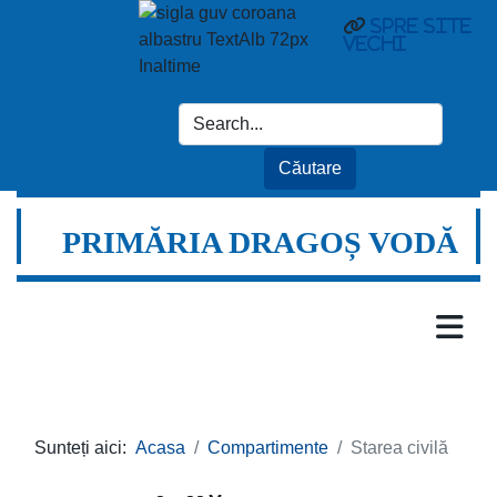
spre site
vechi
PRIMĂRIA DRAGOȘ VODĂ
Sunteți aici:
Acasa
Compartimente
Starea civilă