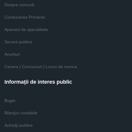
Despre comună
Conducerea Primăriei
Aparatul de specialitate
Servicii publice
Anunturi
Cariera | Concursuri | Locuri de munca
Informaţii de interes public
Buget
Bilanţuri contabile
Achiziţii publice