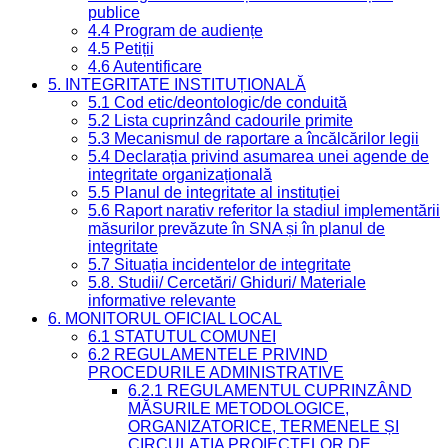
publice
4.4 Program de audiențe
4.5 Petiții
4.6 Autentificare
5. INTEGRITATE INSTITUȚIONALĂ
5.1 Cod etic/deontologic/de conduită
5.2 Lista cuprinzând cadourile primite
5.3 Mecanismul de raportare a încălcărilor legii
5.4 Declarația privind asumarea unei agende de
integritate organizațională
5.5 Planul de integritate al instituției
5.6 Raport narativ referitor la stadiul implementării
măsurilor prevăzute în SNA și în planul de
integritate
5.7 Situația incidentelor de integritate
5.8. Studii/ Cercetări/ Ghiduri/ Materiale
informative relevante
6. MONITORUL OFICIAL LOCAL
6.1 STATUTUL COMUNEI
6.2 REGULAMENTELE PRIVIND
PROCEDURILE ADMINISTRATIVE
6.2.1 REGULAMENTUL CUPRINZÂND
MĂSURILE METODOLOGICE,
ORGANIZATORICE, TERMENELE ȘI
CIRCULAȚIA PROIECTELOR DE