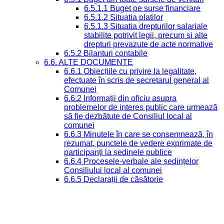
6.5.1.1 Buget pe surse financiare
6.5.1.2 Situatia platilor
6.5.1.3 Situatia drepturilor salariale
stabilite potrivit legii, precum si alte
drepturi prevazute de acte normative
6.5.2 Bilanturi contabile
6.6. ALTE DOCUMENTE
6.6.1 Obiecțiile cu privire la legalitate,
efectuate în scris de secretarul general al
Comunei
6.6.2 Informații din oficiu asupra
problemelor de interes public care urmează
să fie dezbătute de Consiliul local al
comunei
6.6.3 Minutele în care se consemnează, în
rezumat, punctele de vedere exprimate de
participanți la ședinele publice
6.6.4 Procesele-verbale ale ședințelor
Consiliului local al comunei
6.6.5 Declarații de căsătorie