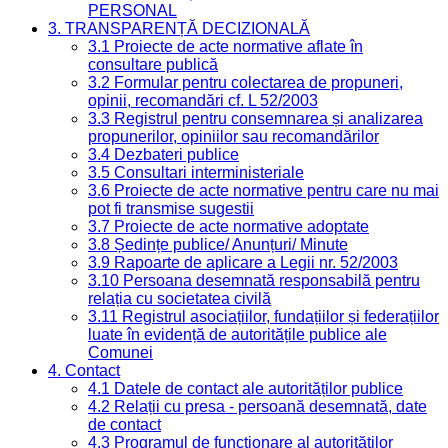
PERSONAL
3. TRANSPARENȚĂ DECIZIONALĂ
3.1 Proiecte de acte normative aflate în
consultare publică
3.2 Formular pentru colectarea de propuneri,
opinii, recomandări cf. L 52/2003
3.3 Registrul pentru consemnarea și analizarea
propunerilor, opiniilor sau recomandărilor
3.4 Dezbateri publice
3.5 Consultari interministeriale
3.6 Proiecte de acte normative pentru care nu mai
pot fi transmise sugestii
3.7 Proiecte de acte normative adoptate
3.8 Ședințe publice/ Anunțuri/ Minute
3.9 Rapoarte de aplicare a Legii nr. 52/2003
3.10 Persoana desemnată responsabilă pentru
relația cu societatea civilă
3.11 Registrul asociațiilor, fundațiilor și federațiilor
luate în evidență de autoritățile publice ale
Comunei
4. Contact
4.1 Datele de contact ale autorităților publice
4.2 Relații cu presa - persoană desemnată, date
de contact
4.3 Programul de funcționare al autorităților