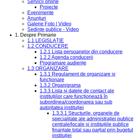
Servicii online
Proiecte
Evenimente
Anunțuri
Galerie Foto | Video
Sedinte publice - Video
1. Despre Primarie
1.1 LEGISLAȚIE
1.2 CONDUCERE
1.2.1 Lista persoanelor din conducere
1.2.2 Agenda conducerii
Programare audiențe
1.3 ORGANIZARE
1.3.1 Regulament de organizare și
funcționare
1.3.2 Organigrama
1.3.3 Lista și datele de contact ale
instituțiilor care funcționează în
subordinea/coordonarea sau sub
autoritatea instituției
1.3.3.1 Structurile, organele de
specialitate ale administrației publice
centrale/locale și instituțiile publice
finanțate total sau parțial prin bugetul
instituției