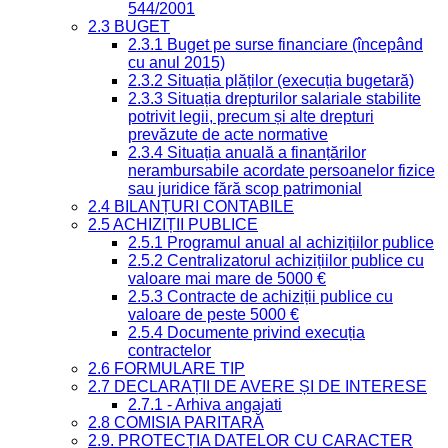
544/2001
2.3 BUGET
2.3.1 Buget pe surse financiare (începând
cu anul 2015)
2.3.2 Situația plăților (execuția bugetară)
2.3.3 Situația drepturilor salariale stabilite
potrivit legii, precum și alte drepturi
prevăzute de acte normative
2.3.4 Situația anuală a finanțărilor
nerambursabile acordate persoanelor fizice
sau juridice fără scop patrimonial
2.4 BILANȚURI CONTABILE
2.5 ACHIZIȚII PUBLICE
2.5.1 Programul anual al achizițiilor publice
2.5.2 Centralizatorul achizițiilor publice cu
valoare mai mare de 5000 €
2.5.3 Contracte de achiziții publice cu
valoare de peste 5000 €
2.5.4 Documente privind execuția
contractelor
2.6 FORMULARE TIP
2.7 DECLARAȚII DE AVERE ȘI DE INTERESE
2.7.1 - Arhiva angajati
2.8 COMISIA PARITARĂ
2.9. PROTECȚIA DATELOR CU CARACTER