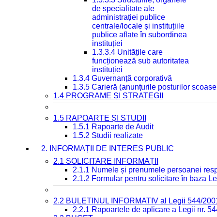
de specialitate ale
administrației publice
centrale/locale și instituțiile
publice aflate în subordinea
instituției
1.3.3.4 Unitățile care
funcționează sub autoritatea
instituției
1.3.4 Guvernanță corporativă
1.3.5 Carieră (anunțurile posturilor scoase
1.4 PROGRAME ȘI STRATEGII
1.5 RAPOARTE ȘI STUDII
1.5.1 Rapoarte de Audit
1.5.2 Studii realizate
2. INFORMAȚII DE INTERES PUBLIC
2.1 SOLICITARE INFORMAȚII
2.1.1 Numele și prenumele persoanei resp
2.1.2 Formular pentru solicitare în baza Le
2.2 BULETINUL INFORMATIV al Legii 544/200
2.2.1 Rapoartele de aplicare a Legii nr. 5