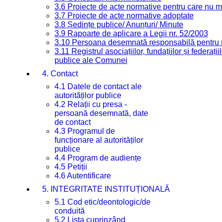
3.6 Proiecte de acte normative pentru care nu ma
3.7 Proiecte de acte normative adoptate
3.8 Ședințe publice/ Anunțuri/ Minute
3.9 Rapoarte de aplicare a Legii nr. 52/2003
3.10 Persoana desemnată responsabilă pentru re
3.11 Registrul asociațiilor, fundațiilor și federații
publice ale Comunei
4. Contact
4.1 Datele de contact ale
autorităților publice
4.2 Relații cu presa -
persoană desemnată, date
de contact
4.3 Programul de
funcționare al autorităților
publice
4.4 Program de audiențe
4.5 Petiții
4.6 Autentificare
5. INTEGRITATE INSTITUȚIONALĂ
5.1 Cod etic/deontologic/de
conduită
5.2 Lista cuprinzând