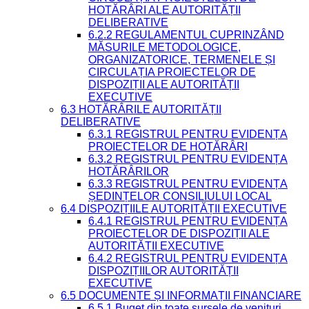
HOTĂRÂRI ALE AUTORITĂȚII
DELIBERATIVE
6.2.2 REGULAMENTUL CUPRINZÂND
MĂSURILE METODOLOGICE,
ORGANIZATORICE, TERMENELE ȘI
CIRCULAȚIA PROIECTELOR DE
DISPOZIȚII ALE AUTORITĂȚII
EXECUTIVE
6.3 HOTĂRÂRILE AUTORITĂȚII
DELIBERATIVE
6.3.1 REGISTRUL PENTRU EVIDENȚA
PROIECTELOR DE HOTĂRÂRI
6.3.2 REGISTRUL PENTRU EVIDENȚA
HOTĂRÂRILOR
6.3.3 REGISTRUL PENTRU EVIDENȚA
ȘEDINȚELOR CONSILIULUI LOCAL
6.4 DISPOZIȚIILE AUTORITĂȚII EXECUTIVE
6.4.1 REGISTRUL PENTRU EVIDENȚA
PROIECTELOR DE DISPOZIȚII ALE
AUTORITĂȚII EXECUTIVE
6.4.2 REGISTRUL PENTRU EVIDENȚA
DISPOZIȚIILOR AUTORITĂȚII
EXECUTIVE
6.5 DOCUMENTE ȘI INFORMAȚII FINANCIARE
6.5.1 Buget din toate sursele de venituri