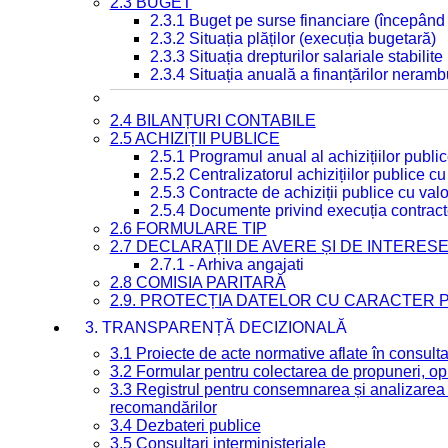
2.3 BUGET
2.3.1 Buget pe surse financiare (începând
2.3.2 Situația plăților (execuția bugetară)
2.3.3 Situația drepturilor salariale stabilit
2.3.4 Situația anuală a finanțărilor neramb
2.4 BILANȚURI CONTABILE
2.5 ACHIZIȚII PUBLICE
2.5.1 Programul anual al achizițiilor publi
2.5.2 Centralizatorul achizițiilor publice 
2.5.3 Contracte de achiziții publice cu va
2.5.4 Documente privind execuția contract
2.6 FORMULARE TIP
2.7 DECLARAȚII DE AVERE ȘI DE INTERES
2.7.1 - Arhiva angajati
2.8 COMISIA PARITARĂ
2.9. PROTECȚIA DATELOR CU CARACTER
3. TRANSPARENȚĂ DECIZIONALĂ
3.1 Proiecte de acte normative aflate în consult
3.2 Formular pentru colectarea de propuneri, opi
3.3 Registrul pentru consemnarea și analizarea p
recomandărilor
3.4 Dezbateri publice
3.5 Consultari interministeriale