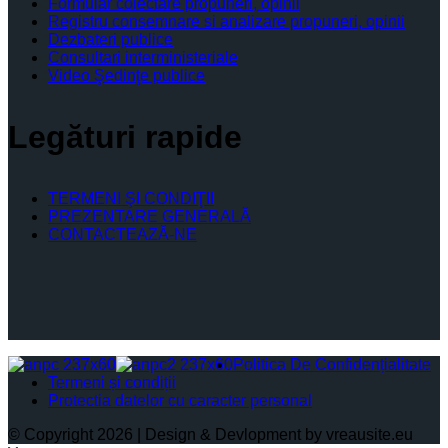
Formular colectare propuneri, opinii
Registru consemnare si analizare propuneri, opinii
Dezbateri publice
Consultari interministeriale
Video Şedinţe publice
Legături rapide
TERMENI ŞI CONDIŢII
PREZENTARE GENERALĂ
CONTACTEAZĂ-NE
Politica De Confidențialitate
Termeni și condiții
Protectia datelor cu caracter personal
© Copyright 2026 | Design & Devlopment by vreausite.eu