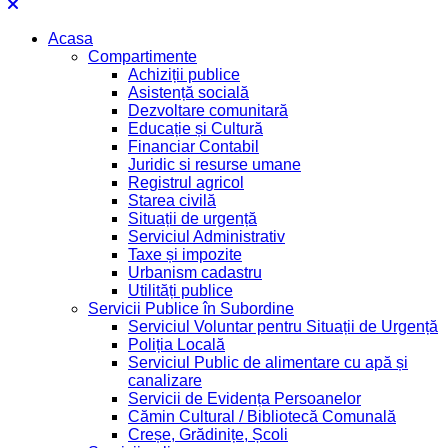
Acasa
Compartimente
Achiziții publice
Asistență socială
Dezvoltare comunitară
Educație și Cultură
Financiar Contabil
Juridic si resurse umane
Registrul agricol
Starea civilă
Situații de urgență
Serviciul Administrativ
Taxe și impozite
Urbanism cadastru
Utilități publice
Servicii Publice în Subordine
Serviciul Voluntar pentru Situații de Urgență
Poliția Locală
Serviciul Public de alimentare cu apă și
canalizare
Servicii de Evidența Persoanelor
Cămin Cultural / Bibliotecă Comunală
Creșe, Grădinițe, Școli