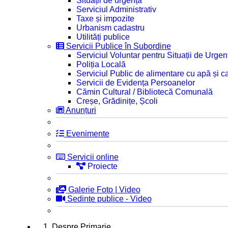
Situații de urgență
Serviciul Administrativ
Taxe și impozite
Urbanism cadastru
Utilități publice
Servicii Publice în Subordine
Serviciul Voluntar pentru Situații de Urgen
Poliția Locală
Serviciul Public de alimentare cu apă și c
Servicii de Evidența Persoanelor
Cămin Cultural / Bibliotecă Comunală
Creșe, Grădinițe, Școli
Anunțuri
Evenimente
Servicii online
Proiecte
Galerie Foto | Video
Sedinte publice - Video
1. Despre Primarie