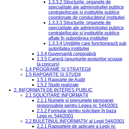
1.3.3.2 Structurile, organele de
specialitate ale administrației publice
centrale/locale și instituțiile publice
coordonate de conducătorul instituției
1.3.3.3 Structurile, organele de
specialitate ale administrației publice
centrale/locale și instituțiile publice
aflate în subordinea instituției
1.3.3.4 Unitățile care funcționează sub
autoritatea instituției
1.3.4 Guvernanță corporativă
1.3.5 Carieră (anunțurile posturilor scoase
la concurs)
1.4 PROGRAME ȘI STRATEGII
1.5 RAPOARTE ȘI STUDII
1.5.1 Rapoarte de Audit
1.5.2 Studii realizate
2. INFORMAȚII DE INTERES PUBLIC
2.1 SOLICITARE INFORMAȚII
2.1.1 Numele și prenumele persoanei
responsabile pentru Legea nr. 544/2001
2.1.2 Formular pentru solicitare în baza
Legii nr. 544/2001
2.2 BULETINUL INFORMATIV al Legii 544/2001
2.2.1 Rapoartele de aplicare a Legii nr.