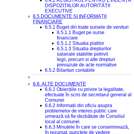
6.4.2 REGISTRUL PENTRU EVIDENȚA
DISPOZIȚIILOR AUTORITĂȚII
EXECUTIVE
6.5 DOCUMENTE ȘI INFORMAȚII
FINANCIARE
6.5.1 Buget din toate sursele de venituri
6.5.1.1 Buget pe surse
financiare
6.5.1.2 Situatia platilor
6.5.1.3 Situatia drepturilor
salariale stabilite potrivit
legii, precum si alte drepturi
prevazute de acte normative
6.5.2 Bilanturi contabile
6.6. ALTE DOCUMENTE
6.6.1 Obiecțiile cu privire la legalitate,
efectuate în scris de secretarul general al
Comunei
6.6.2 Informații din oficiu asupra
problemelor de interes public care
urmează să fie dezbătute de Consiliul
local al comunei
6.6.3 Minutele în care se consemnează,
în rezumat, punctele de vedere