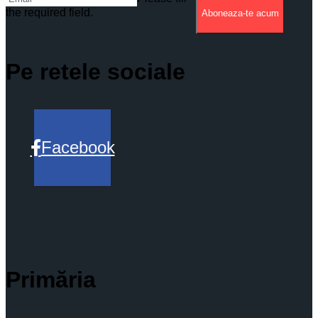
the required field.
Aboneaza-te acum
Pe retele sociale
Facebook
Primăria