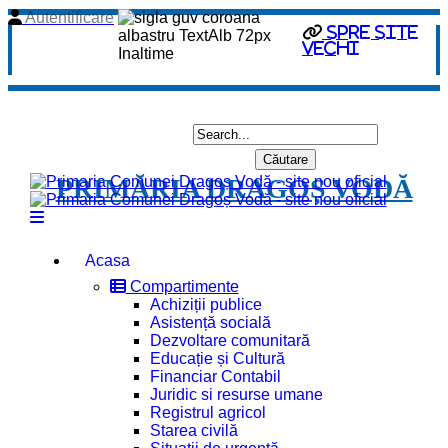
Autentificare
spre site
vechi
PRIMĂRIA DRAGOȘ VODĂ
Acasa
Compartimente
Achiziții publice
Asistență socială
Dezvoltare comunitară
Educație și Cultură
Financiar Contabil
Juridic si resurse umane
Registrul agricol
Starea civilă