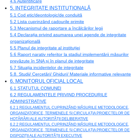
4.6 Autentificare
5. INTEGRITATE INSTITUȚIONALĂ
5.1 Cod etic/deontologic/de conduită
5.2 Lista cuprinzând cadourile primite
5.3 Mecanismul de raportare a încălcărilor legii
5.4 Declarația privind asumarea unei agende de integritate
organizațională
5.5 Planul de integritate al instituției
5.6 Raport narativ referitor la stadiul implementării măsurilor
prevăzute în SNA și în planul de integritate
5.7 Situația incidentelor de integritate
5.8. Studii/ Cercetări/ Ghiduri/ Materiale informative relevante
6. MONITORUL OFICIAL LOCAL
6.1 STATUTUL COMUNEI
6.2 REGULAMENTELE PRIVIND PROCEDURILE
ADMINISTRATIVE
6.2.1 REGULAMENTUL CUPRINZÂND MĂSURILE METODOLOGICE,
ORGANIZATORICE, TERMENELE ȘI CIRCULAȚIA PROIECTELOR DE
HOTĂRÂRI ALE AUTORITĂȚII DELIBERATIVE
6.2.2 REGULAMENTUL CUPRINZÂND MĂSURILE METODOLOGICE,
ORGANIZATORICE, TERMENELE ȘI CIRCULAȚIA PROIECTELOR DE
DISPOZIȚII ALE AUTORITĂȚII EXECUTIVE