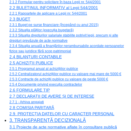
2.1.2 Formular pentru solicitare în baza Legii nr. 544/2001
2.2 BULETINUL INFORMATIV al Legii 544/2001
2.2.1 Rapoartele de aplicare a Legii nr. 544/2001
2.3 BUGET
2.3.1 Buget pe surse financiare (începând cu anul 2015)
2.3.2 Situația plăților (execuția bugetară)
2.3.3 Situația drepturilor salariale stabilite potrivit legii, precum și alte
drepturi prevăzute de acte normative
2.3.4 Situația anuală a finanțărilor nerambursabile acordate persoanelor
fizice sau juridice fără scop patrimonial
2.4 BILANȚURI CONTABILE
2.5 ACHIZIȚII PUBLICE
2.5.1 Programul anual al achizițiilor publice
2.5.2 Centralizatorul achizițiilor publice cu valoare mai mare de 5000 €
2.5.3 Contracte de achiziții publice cu valoare de peste 5000 €
2.5.4 Documente privind execuția contractelor
2.6 FORMULARE TIP
2.7 DECLARAȚII DE AVERE ȘI DE INTERESE
2.7.1 - Arhiva angajati
2.8 COMISIA PARITARĂ
2.9. PROTECȚIA DATELOR CU CARACTER PERSONAL
3. TRANSPARENȚĂ DECIZIONALĂ
3.1 Proiecte de acte normative aflate în consultare publică