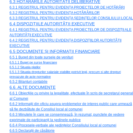
6.3 HOTĂRÂRILE AUTORITĂȚII DELIBERATIVE
6.3.1 REGISTRUL PENTRU EVIDENȚA PROIECTELOR DE HOTĂRÂRI
6.3.2 REGISTRUL PENTRU EVIDENȚA HOTĂRÂRILOR
6.3.3 REGISTRUL PENTRU EVIDENȚA ȘEDINȚELOR CONSILIULUI LOCAL
6.4 DISPOZIȚIILE AUTORITĂȚII EXECUTIVE
6.4.1 REGISTRUL PENTRU EVIDENȚA PROIECTELOR DE DISPOZIȚII ALE
AUTORITĂȚII EXECUTIVE
6.4.2 REGISTRUL PENTRU EVIDENȚA DISPOZIȚIILOR AUTORITĂȚII
EXECUTIVE
6.5 DOCUMENTE ȘI INFORMAȚII FINANCIARE
6.5.1 Buget din toate sursele de venituri
6.5.1.1 Buget pe surse financiare
6.5.1.2 Situatia platilor
6.5.1.3 Situatia drepturilor salariale stabilite potrivit legii, precum si alte drepturi
prevazute de acte normative
6.5.2 Bilanturi contabile
6.6. ALTE DOCUMENTE
6.6.1 Obiecțiile cu privire la legalitate, efectuate în scris de secretarul general
al Comunei
6.6.2 Informații din oficiu asupra problemelor de interes public care urmează
să fie dezbătute de Consiliul local al comunei
6.6.3 Minutele în care se consemnează, în rezumat, punctele de vedere
exprimate de participanți la ședinele publice
6.6.4 Procesele-verbale ale ședințelor Consiliului local al comunei
6.6.5 Declarații de căsătorie