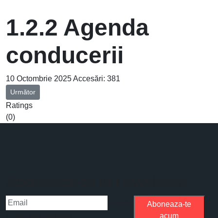
1.2.2 Agenda
conducerii
10 Octombrie 2025
Accesări: 381
Articolul următor: Legislatie
Următor
Ratings
(0)
Aboneaza-te la newsletter
Please
Aboneaza-te
fill the required field.
acum