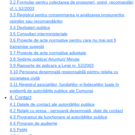
3.2 Formular pentru colectarea de propuneri, opinii, recomandări
cf. L 52/2003
3.3 Registrul pentru consemnarea și analizarea propunerilor,
opiniilor sau recomandărilor
3.4 Dezbateri publice
3.5 Consultari interministeriale
3.6 Proiecte de acte normative pentru care nu mai pot fi
transmise sugestii
3.7 Proiecte de acte normative adoptate
3.8 Ședințe publice/ Anunțuri/ Minute
3.9 Rapoarte de aplicare a Legii nr. 52/2003
3.10 Persoana desemnată responsabilă pentru relația cu
societatea civilă
3.11 Registrul asociațiilor, fundațiilor și federațiilor luate în
evidență de autoritățile publice ale Comunei
4. Contact
4.1 Datele de contact ale autorităților publice
4.2 Relații cu presa - persoană desemnată, date de contact
4.3 Programul de funcționare al autorităților publice
4.4 Program de audiențe
4.5 Petiții