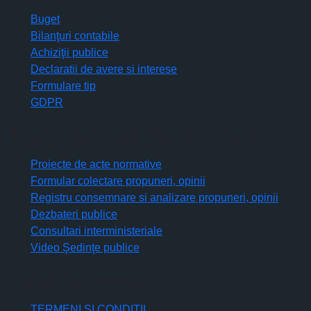
Buget
Bilanţuri contabile
Achiziţii publice
Declaratii de avere si interese
Formulare tip
GDPR
Transparenţă decizională
Proiecte de acte normative
Formular colectare propuneri, opinii
Registru consemnare si analizare propuneri, opinii
Dezbateri publice
Consultari interministeriale
Video Şedinţe publice
Legături rapide
TERMENI ŞI CONDIŢII