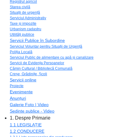
Registrul agricol
Starea civilă
Situații de urgență
Serviciul Administrativ
Taxe și impozite
Urbanism cadastru
Utilități publice
Servicii Publice în Subordine
Serviciul Voluntar pentru Situații de Urgență
Poliția Locală
Serviciul Public de alimentare cu apă și canalizare
Servicii de Evidența Persoanelor
Cămin Cultural / Bibliotecă Comunală
Creșe, Grădinițe, Școli
Servicii online
Proiecte
Evenimente
Anunțuri
Galerie Foto | Video
Sedinte publice - Video
1. Despre Primarie
1.1 LEGISLAȚIE
1.2 CONDUCERE