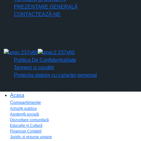
PREZENTARE GENERALĂ
CONTACTEAZĂ-NE
Politica De Confidențialitate
Termeni și condiții
Protectia datelor cu caracter personal
© Copyright 2026 | Design & Devlopment by vreausite.eu
Acasa
Compartimente
Achiziții publice
Asistență socială
Dezvoltare comunitară
Educație și Cultură
Financiar Contabil
Juridic si resurse umane