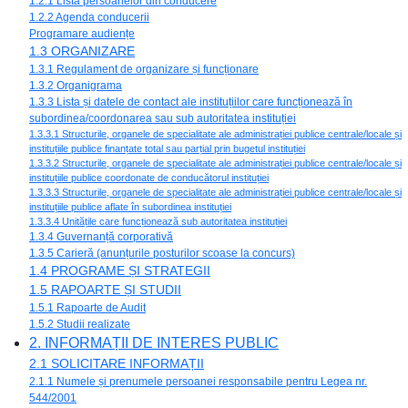
1.2.1 Lista persoanelor din conducere
1.2.2 Agenda conducerii
Programare audiențe
1.3 ORGANIZARE
1.3.1 Regulament de organizare și funcționare
1.3.2 Organigrama
1.3.3 Lista și datele de contact ale instituțiilor care funcționează în
subordinea/coordonarea sau sub autoritatea instituției
1.3.3.1 Structurile, organele de specialitate ale administrației publice centrale/locale și
instituțiile publice finanțate total sau parțial prin bugetul instituției
1.3.3.2 Structurile, organele de specialitate ale administrației publice centrale/locale și
instituțiile publice coordonate de conducătorul instituției
1.3.3.3 Structurile, organele de specialitate ale administrației publice centrale/locale și
instituțiile publice aflate în subordinea instituției
1.3.3.4 Unitățile care funcționează sub autoritatea instituției
1.3.4 Guvernanță corporativă
1.3.5 Carieră (anunțurile posturilor scoase la concurs)
1.4 PROGRAME ȘI STRATEGII
1.5 RAPOARTE ȘI STUDII
1.5.1 Rapoarte de Audit
1.5.2 Studii realizate
2. INFORMAȚII DE INTERES PUBLIC
2.1 SOLICITARE INFORMAȚII
2.1.1 Numele și prenumele persoanei responsabile pentru Legea nr.
544/2001