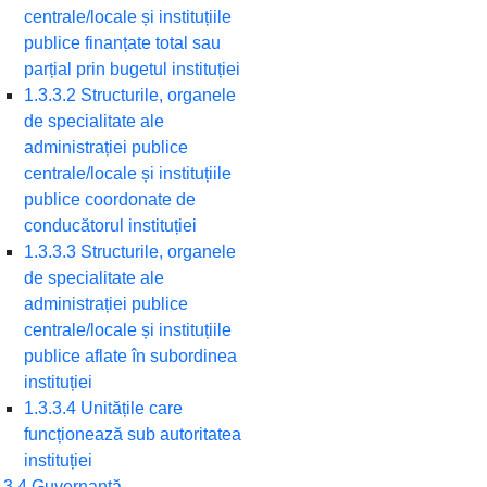
centrale/locale și instituțiile
publice finanțate total sau
parțial prin bugetul instituției
1.3.3.2 Structurile, organele
de specialitate ale
administrației publice
centrale/locale și instituțiile
publice coordonate de
conducătorul instituției
1.3.3.3 Structurile, organele
de specialitate ale
administrației publice
centrale/locale și instituțiile
publice aflate în subordinea
instituției
1.3.3.4 Unitățile care
funcționează sub autoritatea
instituției
.3.4 Guvernanță