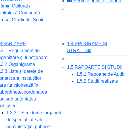
Sedinte publice - Video
ămin Cultural /
ibliotecă Comunală
reșe, Grădinițe, Școli
ORGANIZARE
1.4 PROGRAME ȘI
.3.1 Regulament de
STRATEGII
rganizare și funcționare
.3.2 Organigrama
1.5 RAPOARTE ȘI STUDII
.3.3 Lista și datele de
1.5.1 Rapoarte de Audit
ontact ale instituțiilor
1.5.2 Studii realizate
are funcționează în
ubordinea/coordonarea
au sub autoritatea
nstituției
1.3.3.1 Structurile, organele
de specialitate ale
administrației publice