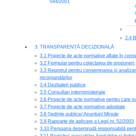
544/2001
2.4
3. TRANSPARENȚĂ DECIZIONALĂ
3.1 Proiecte de acte normative aflate în cons
3.2 Formular pentru colectarea de propuneri, 
3.3 Registrul pentru consemnarea și analizare
recomandărilor
3.4 Dezbateri publice
3.5 Consultari interministeriale
3.6 Proiecte de acte normative pentru care nu
3.7 Proiecte de acte normative adoptate
3.8 Ședințe publice/ Anunțuri/ Minute
3.9 Rapoarte de aplicare a Legii nr. 52/2003
3.10 Persoana desemnată responsabilă pentru
3.11 Registrul asociațiilor, fundațiilor și feder