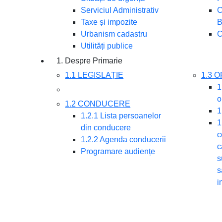
Serviciul Administrativ
C
Taxe și impozite
B
Urbanism cadastru
C
Utilități publice
1. Despre Primarie
1.1 LEGISLAȚIE
1.3 
1
o
1.2 CONDUCERE
1
1.2.1 Lista persoanelor
1
din conducere
c
1.2.2 Agenda conducerii
c
Programare audiențe
s
s
i