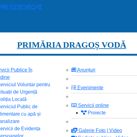
pre site vechi
PRIMĂRIA DRAGOȘ VODĂ
vicii Publice în
Anunțuri
dine
erviciul Voluntar pentru
Evenimente
ituații de Urgență
oliția Locală
Servicii online
erviciul Public de
Proiecte
limentare cu apă și
analizare
ervicii de Evidența
Galerie Foto | Video
ersoanelor