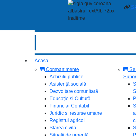
s
Acasa
Compartimente
Ser
Achiziții publice
Subor
Asistență socială
S
Dezvoltare comunitară
S
Educație și Cultură
P
Financiar Contabil
S
Juridic si resurse umane
a
Registrul agricol
c
Starea civilă
S
Situații de urgență
P