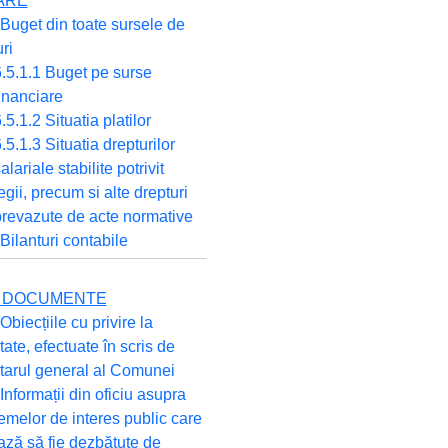
ARE
 Buget din toate sursele de
ri
.5.1.1 Buget pe surse
inanciare
.5.1.2 Situatia platilor
.5.1.3 Situatia drepturilor
alariale stabilite potrivit
egii, precum si alte drepturi
revazute de acte normative
 Bilanturi contabile
TE DOCUMENTE
Obiecțiile cu privire la
tate, efectuate în scris de
tarul general al Comunei
 Informații din oficiu asupra
emelor de interes public care
ză să fie dezbătute de