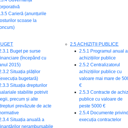
orporativă
.3.5 Carieră (anunțurile
osturilor scoase la
oncurs)
 BUGET
2.5 ACHIZIȚII PUBLICE
2.3.1 Buget pe surse
2.5.1 Programul anual a
financiare (începând cu
achizițiilor publice
anul 2015)
2.5.2 Centralizatorul
2.3.2 Situația plăților
achizițiilor publice cu
(execuția bugetară)
valoare mai mare de 50
2.3.3 Situația drepturilor
€
salariale stabilite potrivit
2.5.3 Contracte de achizi
legii, precum și alte
publice cu valoare de
drepturi prevăzute de acte
peste 5000 €
normative
2.5.4 Documente privin
2.3.4 Situația anuală a
execuția contractelor
finanțărilor nerambursabile