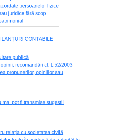
acordate persoanelor fizice
sau juridice fără scop
patrimonial
 BILANȚURI CONTABILE
ultare publică
opinii, recomandări cf. L 52/2003
a propunerilor, opiniilor sau
 mai pot fi transmise sugestii
 relația cu societatea civilă
ațiilor luate în evidență de autoritățile