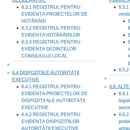
DELIBERATIVE
FINANCI
6.3.1 REGISTRUL PENTRU
6.5.1
EVIDENȚA PROIECTELOR DE
venitu
HOTĂRÂRI
6
6.3.2 REGISTRUL PENTRU
f
EVIDENȚA HOTĂRÂRILOR
6
6.3.3 REGISTRUL PENTRU
6
EVIDENȚA ȘEDINȚELOR
s
CONSILIULUI LOCAL
l
p
6.5.2
6.4 DISPOZIȚIILE AUTORITĂȚII
EXECUTIVE
6.4.1 REGISTRUL PENTRU
6.6. AL
EVIDENȚA PROIECTELOR DE
6.6.1 
DISPOZIȚII ALE AUTORITĂȚII
legali
EXECUTIVE
secre
6.4.2 REGISTRUL PENTRU
6.6.2
EVIDENȚA DISPOZIȚIILOR
probl
AUTORITĂȚII EXECUTIVE
urmea