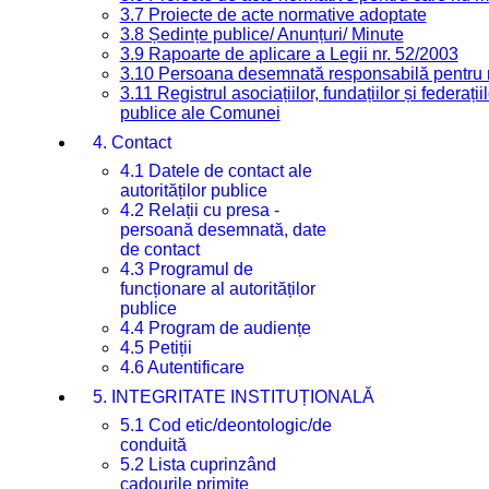
3.7 Proiecte de acte normative adoptate
3.8 Ședințe publice/ Anunțuri/ Minute
3.9 Rapoarte de aplicare a Legii nr. 52/2003
3.10 Persoana desemnată responsabilă pentru re
3.11 Registrul asociațiilor, fundațiilor și federații
publice ale Comunei
4. Contact
4.1 Datele de contact ale
autorităților publice
4.2 Relații cu presa -
persoană desemnată, date
de contact
4.3 Programul de
funcționare al autorităților
publice
4.4 Program de audiențe
4.5 Petiții
4.6 Autentificare
5. INTEGRITATE INSTITUȚIONALĂ
5.1 Cod etic/deontologic/de
conduită
5.2 Lista cuprinzând
cadourile primite