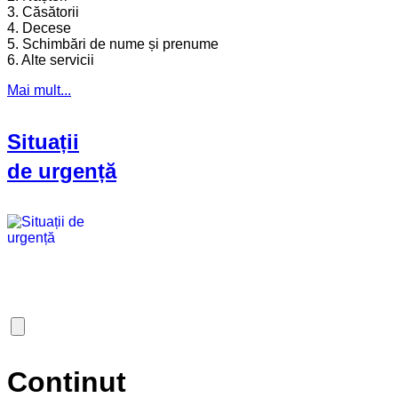
3. Căsătorii
4. Decese
5. Schimbări de nume și prenume
6. Alte servicii
Mai mult...
Situații
de urgență
Continut