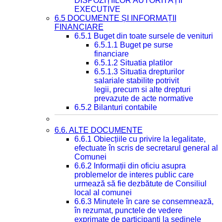
DISPOZIȚIILOR AUTORITĂȚII
EXECUTIVE
6.5 DOCUMENTE ȘI INFORMAȚII
FINANCIARE
6.5.1 Buget din toate sursele de venituri
6.5.1.1 Buget pe surse
financiare
6.5.1.2 Situatia platilor
6.5.1.3 Situatia drepturilor
salariale stabilite potrivit
legii, precum si alte drepturi
prevazute de acte normative
6.5.2 Bilanturi contabile
6.6. ALTE DOCUMENTE
6.6.1 Obiecțiile cu privire la legalitate,
efectuate în scris de secretarul general al
Comunei
6.6.2 Informații din oficiu asupra
problemelor de interes public care
urmează să fie dezbătute de Consiliul
local al comunei
6.6.3 Minutele în care se consemnează,
în rezumat, punctele de vedere
exprimate de participanți la ședinele