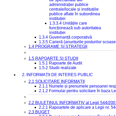
administrației publice
centrale/locale și instituțiile
publice aflate în subordinea
instituției
1.3.3.4 Unitățile care
funcționează sub autoritatea
instituției
1.3.4 Guvernanță corporativă
1.3.5 Carieră (anunțurile posturilor scoase
1.4 PROGRAME ȘI STRATEGII
1.5 RAPOARTE ȘI STUDII
1.5.1 Rapoarte de Audit
1.5.2 Studii realizate
2. INFORMAȚII DE INTERES PUBLIC
2.1 SOLICITARE INFORMAȚII
2.1.1 Numele și prenumele persoanei resp
2.1.2 Formular pentru solicitare în baza Le
2.2 BULETINUL INFORMATIV al Legii 544/200
2.2.1 Rapoartele de aplicare a Legii nr. 5
2.3 BUGET