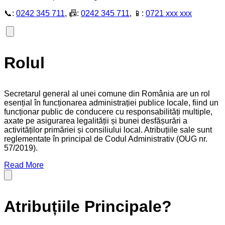
📞:
0242 345 711
, 📠:
0242 345 711
, 📱:
0721 xxx xxx
Rolul
Secretarul general al unei comune din România are un rol
esențial în funcționarea administrației publice locale, fiind un
funcționar public de conducere cu responsabilități multiple,
axate pe asigurarea legalității și bunei desfășurări a
activităților primăriei și consiliului local. Atribuțiile sale sunt
reglementate în principal de Codul Administrativ (OUG nr.
57/2019).
Read More
Atribuțiile Principale?