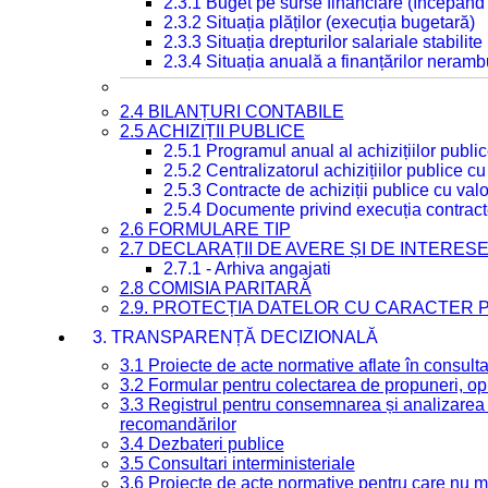
2.3.1 Buget pe surse financiare (începând
2.3.2 Situația plăților (execuția bugetară)
2.3.3 Situația drepturilor salariale stabilit
2.3.4 Situația anuală a finanțărilor neramb
2.4 BILANȚURI CONTABILE
2.5 ACHIZIȚII PUBLICE
2.5.1 Programul anual al achizițiilor publi
2.5.2 Centralizatorul achizițiilor publice 
2.5.3 Contracte de achiziții publice cu va
2.5.4 Documente privind execuția contract
2.6 FORMULARE TIP
2.7 DECLARAȚII DE AVERE ȘI DE INTERES
2.7.1 - Arhiva angajati
2.8 COMISIA PARITARĂ
2.9. PROTECȚIA DATELOR CU CARACTER
3. TRANSPARENȚĂ DECIZIONALĂ
3.1 Proiecte de acte normative aflate în consult
3.2 Formular pentru colectarea de propuneri, opi
3.3 Registrul pentru consemnarea și analizarea p
recomandărilor
3.4 Dezbateri publice
3.5 Consultari interministeriale
3.6 Proiecte de acte normative pentru care nu ma