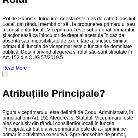
Rol de Suport și Înlocuire: Acesta este ales de către Consiliul
Local, din rândul membrilor săi, la propunerea primarului sau
a consilierilor locali. Viceprimarul este subordonat primarului
și acționează ca înlocuitor de drept al acestuia în caz de
absență sau imposibilitate de exercitare a funcției. Similar
primarului, funcția de viceprimar este o funcție de demnitate
publică. Detalii privind alegerea și rolul său sunt stipulate în
Art. 152 din OUG 57/2019.5
Read More
Atribuțiile Principale?
Figura viceprimarului este definită de Codul Administrativ, în
principal prin Art. 152 Alegerea și Statutul: Viceprimarul este
ales exclusiv din rândul consilierilor locali în funcție.
Principala atribuție a viceprimarului este de a-l sprijini pe
primar în activitatea executivă. Spre deosebire de primar,