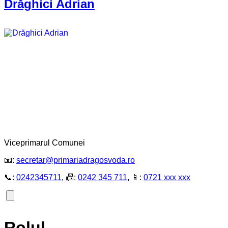
Drăghici Adrian
Viceprimarul Comunei
📧:
secretar@primariadragosvoda.ro
📞:
0242345711
, 📠:
0242 345 711
, 📱:
0721 xxx xxx
Rolul