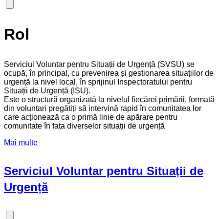
Rol
Serviciul Voluntar pentru Situații de Urgență (SVSU) se
ocupă, în principal, cu prevenirea și gestionarea situațiilor de
urgență la nivel local, în sprijinul Inspectoratului pentru
Situații de Urgență (ISU).
Este o structură organizată la nivelul fiecărei primării, formată
din voluntari pregătiți să intervină rapid în comunitatea lor
care acționează ca o primă linie de apărare pentru
comunitate în fața diverselor situații de urgență
Mai multe
Serviciul Voluntar pentru Situații de
Urgență