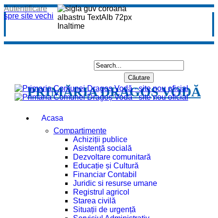
Autentificare
spre site vechi
PRIMĂRIA DRAGOȘ VODĂ
Acasa
Compartimente
Achiziții publice
Asistență socială
Dezvoltare comunitară
Educație și Cultură
Financiar Contabil
Juridic si resurse umane
Registrul agricol
Starea civilă
Situații de urgență