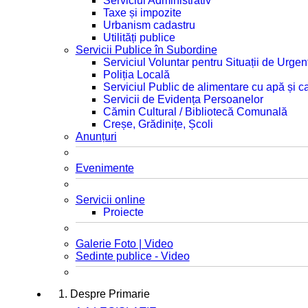
Serviciul Administrativ
Taxe și impozite
Urbanism cadastru
Utilități publice
Servicii Publice în Subordine
Serviciul Voluntar pentru Situații de Urgen
Poliția Locală
Serviciul Public de alimentare cu apă și c
Servicii de Evidența Persoanelor
Cămin Cultural / Bibliotecă Comunală
Creșe, Grădinițe, Școli
Anunțuri
Evenimente
Servicii online
Proiecte
Galerie Foto | Video
Sedinte publice - Video
1. Despre Primarie