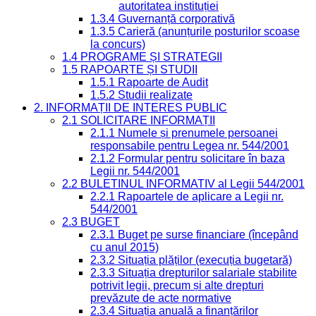
autoritatea instituției
1.3.4 Guvernanță corporativă
1.3.5 Carieră (anunțurile posturilor scoase
la concurs)
1.4 PROGRAME ȘI STRATEGII
1.5 RAPOARTE ȘI STUDII
1.5.1 Rapoarte de Audit
1.5.2 Studii realizate
2. INFORMAȚII DE INTERES PUBLIC
2.1 SOLICITARE INFORMAȚII
2.1.1 Numele și prenumele persoanei
responsabile pentru Legea nr. 544/2001
2.1.2 Formular pentru solicitare în baza
Legii nr. 544/2001
2.2 BULETINUL INFORMATIV al Legii 544/2001
2.2.1 Rapoartele de aplicare a Legii nr.
544/2001
2.3 BUGET
2.3.1 Buget pe surse financiare (începând
cu anul 2015)
2.3.2 Situația plăților (execuția bugetară)
2.3.3 Situația drepturilor salariale stabilite
potrivit legii, precum și alte drepturi
prevăzute de acte normative
2.3.4 Situația anuală a finanțărilor