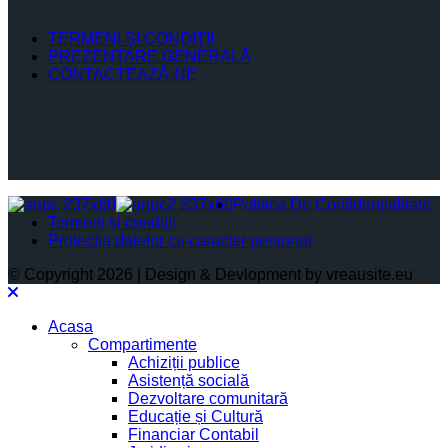
TERMENI ŞI CONDIŢII
PREZENTARE GENERALĂ
CONTACTEAZĂ-NE
Politica De Confidențialitate
Termeni și condiții
Protectia datelor cu caracter personal
© Copyright 2026 | Design & Devlopment by vreausite.eu
Acasa
Compartimente
Achiziții publice
Asistență socială
Dezvoltare comunitară
Educație și Cultură
Financiar Contabil