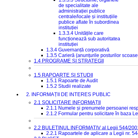
de specialitate ale
administrației publice
centrale/locale și instituțiile
publice aflate în subordinea
instituției
1.3.3.4 Unitățile care
funcționează sub autoritatea
instituției
1.3.4 Guvernanță corporativă
1.3.5 Carieră (anunțurile posturilor scoase
1.4 PROGRAME ȘI STRATEGII
1.5 RAPOARTE ȘI STUDII
1.5.1 Rapoarte de Audit
1.5.2 Studii realizate
2. INFORMAȚII DE INTERES PUBLIC
2.1 SOLICITARE INFORMAȚII
2.1.1 Numele și prenumele persoanei resp
2.1.2 Formular pentru solicitare în baza Le
2.2 BULETINUL INFORMATIV al Legii 544/200
2.2.1 Rapoartele de aplicare a Legii nr. 5