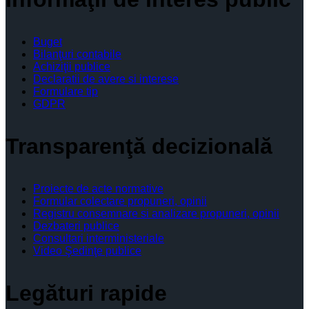
Buget
Bilanţuri contabile
Achiziţii publice
Declaratii de avere si interese
Formulare tip
GDPR
Transparenţă decizională
Proiecte de acte normative
Formular colectare propuneri, opinii
Registru consemnare si analizare propuneri, opinii
Dezbateri publice
Consultari interministeriale
Video Şedinţe publice
Legături rapide