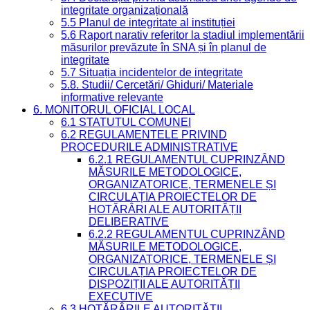
integritate organizațională
5.5 Planul de integritate al instituției
5.6 Raport narativ referitor la stadiul implementării
măsurilor prevăzute în SNA și în planul de
integritate
5.7 Situația incidentelor de integritate
5.8. Studii/ Cercetări/ Ghiduri/ Materiale
informative relevante
6. MONITORUL OFICIAL LOCAL
6.1 STATUTUL COMUNEI
6.2 REGULAMENTELE PRIVIND
PROCEDURILE ADMINISTRATIVE
6.2.1 REGULAMENTUL CUPRINZÂND
MĂSURILE METODOLOGICE,
ORGANIZATORICE, TERMENELE ȘI
CIRCULAȚIA PROIECTELOR DE
HOTĂRÂRI ALE AUTORITĂȚII
DELIBERATIVE
6.2.2 REGULAMENTUL CUPRINZÂND
MĂSURILE METODOLOGICE,
ORGANIZATORICE, TERMENELE ȘI
CIRCULAȚIA PROIECTELOR DE
DISPOZIȚII ALE AUTORITĂȚII
EXECUTIVE
6.3 HOTĂRÂRILE AUTORITĂȚII