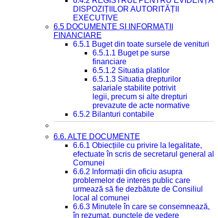
6.4.2 REGISTRUL PENTRU EVIDENȚA
DISPOZIȚIILOR AUTORITĂȚII
EXECUTIVE
6.5 DOCUMENTE ȘI INFORMAȚII
FINANCIARE
6.5.1 Buget din toate sursele de venituri
6.5.1.1 Buget pe surse
financiare
6.5.1.2 Situatia platilor
6.5.1.3 Situatia drepturilor
salariale stabilite potrivit
legii, precum si alte drepturi
prevazute de acte normative
6.5.2 Bilanturi contabile
6.6. ALTE DOCUMENTE
6.6.1 Obiecțiile cu privire la legalitate,
efectuate în scris de secretarul general al
Comunei
6.6.2 Informații din oficiu asupra
problemelor de interes public care
urmează să fie dezbătute de Consiliul
local al comunei
6.6.3 Minutele în care se consemnează,
în rezumat, punctele de vedere