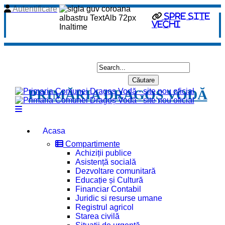
Autentificare
spre site
vechi
PRIMĂRIA DRAGOȘ VODĂ
Acasa
Compartimente
Achiziții publice
Asistență socială
Dezvoltare comunitară
Educație și Cultură
Financiar Contabil
Juridic si resurse umane
Registrul agricol
Starea civilă