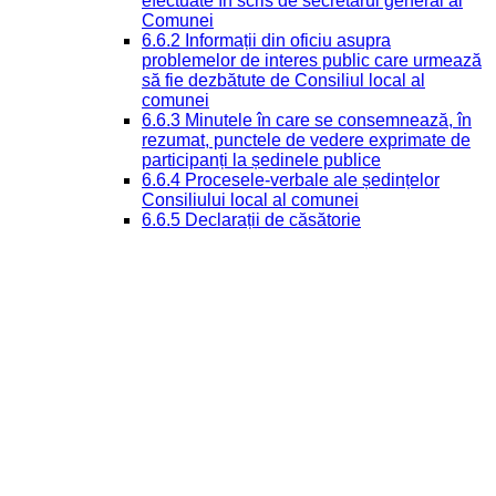
efectuate în scris de secretarul general al
Comunei
6.6.2 Informații din oficiu asupra
problemelor de interes public care urmează
să fie dezbătute de Consiliul local al
comunei
6.6.3 Minutele în care se consemnează, în
rezumat, punctele de vedere exprimate de
participanți la ședinele publice
6.6.4 Procesele-verbale ale ședințelor
Consiliului local al comunei
6.6.5 Declarații de căsătorie