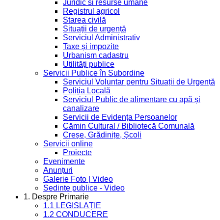
Juridic si resurse umane
Registrul agricol
Starea civilă
Situații de urgență
Serviciul Administrativ
Taxe și impozite
Urbanism cadastru
Utilități publice
Servicii Publice în Subordine
Serviciul Voluntar pentru Situații de Urgență
Poliția Locală
Serviciul Public de alimentare cu apă și
canalizare
Servicii de Evidența Persoanelor
Cămin Cultural / Bibliotecă Comunală
Creșe, Grădinițe, Școli
Servicii online
Proiecte
Evenimente
Anunțuri
Galerie Foto | Video
Sedinte publice - Video
1. Despre Primarie
1.1 LEGISLAȚIE
1.2 CONDUCERE