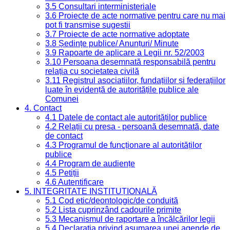
3.5 Consultari interministeriale
3.6 Proiecte de acte normative pentru care nu mai
pot fi transmise sugestii
3.7 Proiecte de acte normative adoptate
3.8 Ședințe publice/ Anunțuri/ Minute
3.9 Rapoarte de aplicare a Legii nr. 52/2003
3.10 Persoana desemnată responsabilă pentru
relația cu societatea civilă
3.11 Registrul asociațiilor, fundațiilor și federațiilor
luate în evidență de autoritățile publice ale
Comunei
4. Contact
4.1 Datele de contact ale autorităților publice
4.2 Relații cu presa - persoană desemnată, date
de contact
4.3 Programul de funcționare al autorităților
publice
4.4 Program de audiențe
4.5 Petiții
4.6 Autentificare
5. INTEGRITATE INSTITUȚIONALĂ
5.1 Cod etic/deontologic/de conduită
5.2 Lista cuprinzând cadourile primite
5.3 Mecanismul de raportare a încălcărilor legii
5.4 Declarația privind asumarea unei agende de