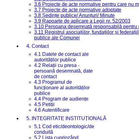
3.6 Proiecte de acte normative pentru care nu ma
3.7 Proiecte de acte normative adoptate
3.8 Ședințe publice/ Anunțuri/ Minute
3.9 Rapoarte de aplicare a Legii nr. 52/2003
3.10 Persoana desemnată responsabilă pentru re
3.11 Registrul asociațiilor, fundațiilor și federații
publice ale Comunei
4. Contact
4.1 Datele de contact ale
autorităților publice
4.2 Relații cu presa -
persoană desemnată, date
de contact
4.3 Programul de
funcționare al autorităților
publice
4.4 Program de audiențe
4.5 Petiții
4.6 Autentificare
5. INTEGRITATE INSTITUȚIONALĂ
5.1 Cod etic/deontologic/de
conduită
5.2 Lista cuprinzând