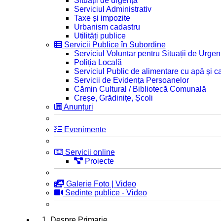
Situații de urgență
Serviciul Administrativ
Taxe și impozite
Urbanism cadastru
Utilități publice
Servicii Publice în Subordine
Serviciul Voluntar pentru Situații de Urgen
Poliția Locală
Serviciul Public de alimentare cu apă și c
Servicii de Evidența Persoanelor
Cămin Cultural / Bibliotecă Comunală
Creșe, Grădinițe, Școli
Anunțuri
Evenimente
Servicii online
Proiecte
Galerie Foto | Video
Sedinte publice - Video
1. Despre Primarie