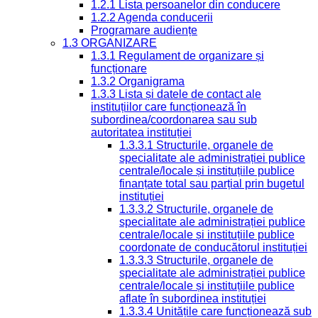
1.2.1 Lista persoanelor din conducere
1.2.2 Agenda conducerii
Programare audiențe
1.3 ORGANIZARE
1.3.1 Regulament de organizare și
funcționare
1.3.2 Organigrama
1.3.3 Lista și datele de contact ale
instituțiilor care funcționează în
subordinea/coordonarea sau sub
autoritatea instituției
1.3.3.1 Structurile, organele de
specialitate ale administrației publice
centrale/locale și instituțiile publice
finanțate total sau parțial prin bugetul
instituției
1.3.3.2 Structurile, organele de
specialitate ale administrației publice
centrale/locale și instituțiile publice
coordonate de conducătorul instituției
1.3.3.3 Structurile, organele de
specialitate ale administrației publice
centrale/locale și instituțiile publice
aflate în subordinea instituției
1.3.3.4 Unitățile care funcționează sub