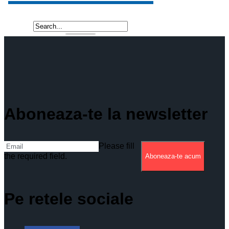
Aboneaza-te la newsletter
Please fill
the required field.
Aboneaza-te acum
Pe retele sociale