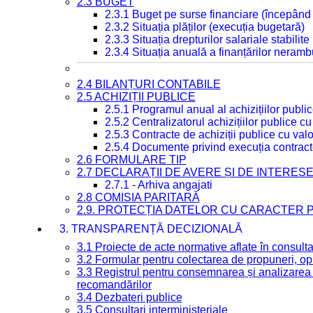
2.3 BUGET
2.3.1 Buget pe surse financiare (începând
2.3.2 Situația plăților (execuția bugetară)
2.3.3 Situația drepturilor salariale stabilit
2.3.4 Situația anuală a finanțărilor neramb
2.4 BILANȚURI CONTABILE
2.5 ACHIZIȚII PUBLICE
2.5.1 Programul anual al achizițiilor publi
2.5.2 Centralizatorul achizițiilor publice 
2.5.3 Contracte de achiziții publice cu va
2.5.4 Documente privind execuția contract
2.6 FORMULARE TIP
2.7 DECLARAȚII DE AVERE ȘI DE INTERES
2.7.1 - Arhiva angajati
2.8 COMISIA PARITARĂ
2.9. PROTECȚIA DATELOR CU CARACTER
3. TRANSPARENȚĂ DECIZIONALĂ
3.1 Proiecte de acte normative aflate în consult
3.2 Formular pentru colectarea de propuneri, opi
3.3 Registrul pentru consemnarea și analizarea p
recomandărilor
3.4 Dezbateri publice
3.5 Consultari interministeriale