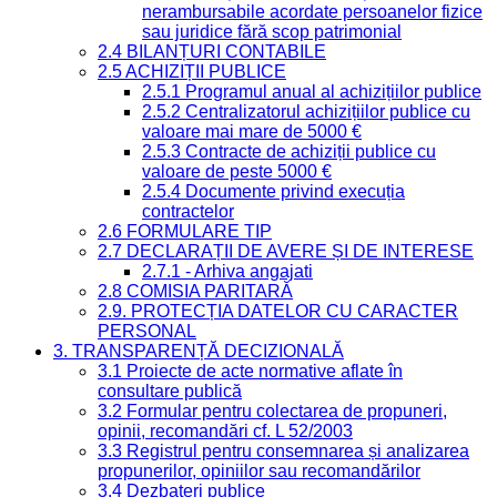
nerambursabile acordate persoanelor fizice
sau juridice fără scop patrimonial
2.4 BILANȚURI CONTABILE
2.5 ACHIZIȚII PUBLICE
2.5.1 Programul anual al achizițiilor publice
2.5.2 Centralizatorul achizițiilor publice cu
valoare mai mare de 5000 €
2.5.3 Contracte de achiziții publice cu
valoare de peste 5000 €
2.5.4 Documente privind execuția
contractelor
2.6 FORMULARE TIP
2.7 DECLARAȚII DE AVERE ȘI DE INTERESE
2.7.1 - Arhiva angajati
2.8 COMISIA PARITARĂ
2.9. PROTECȚIA DATELOR CU CARACTER
PERSONAL
3. TRANSPARENȚĂ DECIZIONALĂ
3.1 Proiecte de acte normative aflate în
consultare publică
3.2 Formular pentru colectarea de propuneri,
opinii, recomandări cf. L 52/2003
3.3 Registrul pentru consemnarea și analizarea
propunerilor, opiniilor sau recomandărilor
3.4 Dezbateri publice