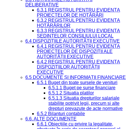
DELIBERATIVE
6.3.1 REGISTRUL PENTRU EVIDENȚA
PROIECTELOR DE HOTĂRÂRI
6.3.2 REGISTRUL PENTRU EVIDENȚA
HOTĂRÂRILOR
6.3.3 REGISTRUL PENTRU EVIDENȚA
ȘEDINȚELOR CONSILIULUI LOCAL
6.4 DISPOZIȚIILE AUTORITĂȚII EXECUTIVE
6.4.1 REGISTRUL PENTRU EVIDENȚA
PROIECTELOR DE DISPOZIȚII ALE
AUTORITĂȚII EXECUTIVE
6.4.2 REGISTRUL PENTRU EVIDENȚA
DISPOZIȚIILOR AUTORITĂȚII
EXECUTIVE
6.5 DOCUMENTE ȘI INFORMAȚII FINANCIARE
6.5.1 Buget din toate sursele de venituri
6.5.1.1 Buget pe surse financiare
6.5.1.2 Situatia platilor
6.5.1.3 Situatia drepturilor salariale
stabilite potrivit legii, precum si alte
drepturi prevazute de acte normative
6.5.2 Bilanturi contabile
6.6. ALTE DOCUMENTE
6.6.1 Obiecțiile cu privire la legalitate,