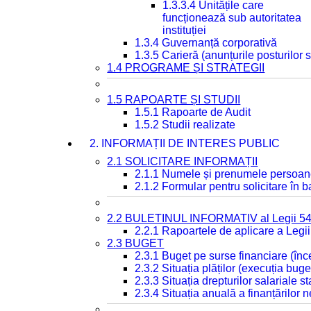
1.3.3.4 Unitățile care
funcționează sub autoritatea
instituției
1.3.4 Guvernanță corporativă
1.3.5 Carieră (anunțurile posturilor
1.4 PROGRAME ȘI STRATEGII
1.5 RAPOARTE ȘI STUDII
1.5.1 Rapoarte de Audit
1.5.2 Studii realizate
2. INFORMAȚII DE INTERES PUBLIC
2.1 SOLICITARE INFORMAȚII
2.1.1 Numele și prenumele persoan
2.1.2 Formular pentru solicitare în 
2.2 BULETINUL INFORMATIV al Legii 5
2.2.1 Rapoartele de aplicare a Legii
2.3 BUGET
2.3.1 Buget pe surse financiare (în
2.3.2 Situația plăților (execuția buge
2.3.3 Situația drepturilor salariale s
2.3.4 Situația anuală a finanțărilor