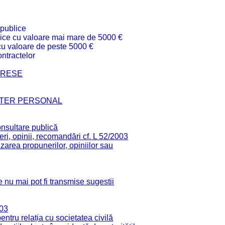
 publice
ublice cu valoare mai mare de 5000 €
 cu valoare de peste 5000 €
ntractelor
TERESE
CTER PERSONAL
onsultare publică
ri, opinii, recomandări cf. L 52/2003
zarea propunerilor, opiniilor sau
 nu mai pot fi transmise sugestii
003
tru relația cu societatea civilă