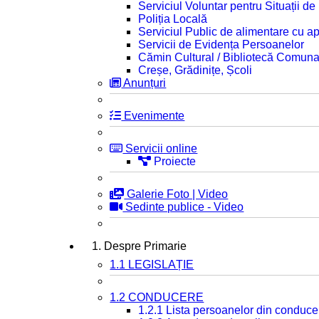
Serviciul Voluntar pentru Situații d
Poliția Locală
Serviciul Public de alimentare cu ap
Servicii de Evidența Persoanelor
Cămin Cultural / Bibliotecă Comuna
Creșe, Grădinițe, Școli
Anunțuri
Evenimente
Servicii online
Proiecte
Galerie Foto | Video
Sedinte publice - Video
1. Despre Primarie
1.1 LEGISLAȚIE
1.2 CONDUCERE
1.2.1 Lista persoanelor din conduce