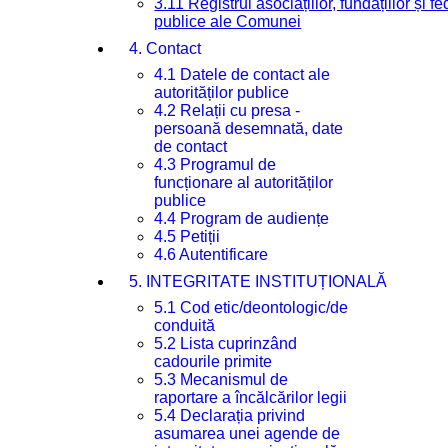
3.11 Registrul asociațiilor, fundațiilor și fe
publice ale Comunei
4. Contact
4.1 Datele de contact ale
autorităților publice
4.2 Relații cu presa -
persoană desemnată, date
de contact
4.3 Programul de
funcționare al autorităților
publice
4.4 Program de audiențe
4.5 Petiții
4.6 Autentificare
5. INTEGRITATE INSTITUȚIONALĂ
5.1 Cod etic/deontologic/de
conduită
5.2 Lista cuprinzând
cadourile primite
5.3 Mecanismul de
raportare a încălcărilor legii
5.4 Declarația privind
asumarea unei agende de