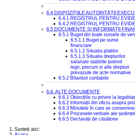
6.4 DISPOZIȚIILE AUTORITĂȚII EXECU
6.4.1 REGISTRUL PENTRU EVID
6.4.2 REGISTRUL PENTRU EVID
6.5 DOCUMENTE ȘI INFORMAȚII FIN
6.5.1 Buget din toate sursele de veni
6.5.1.1 Buget pe surse
financiare
6.5.1.2 Situatia platilor
6.5.1.3 Situatia drepturilor
salariale stabilite potrivit
legii, precum si alte drepturi
prevazute de acte normative
6.5.2 Bilanturi contabile
6.6. ALTE DOCUMENTE
6.6.1 Obiecțiile cu privire la legali
6.6.2 Informații din oficiu asupra p
6.6.3 Minutele în care se consemnea
6.6.4 Procesele-verbale ale ședințel
6.6.5 Declarații de căsătorie
Sunteți aici:
Acasa