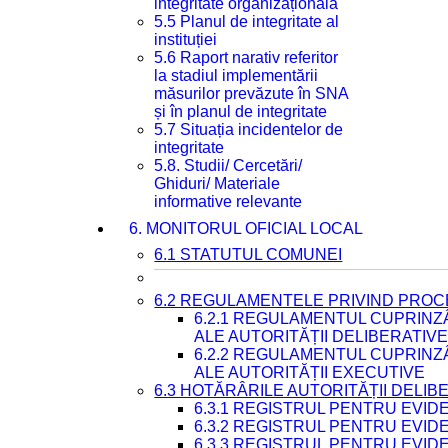
integritate organizațională
5.5 Planul de integritate al
instituției
5.6 Raport narativ referitor
la stadiul implementării
măsurilor prevăzute în SNA
și în planul de integritate
5.7 Situația incidentelor de
integritate
5.8. Studii/ Cercetări/
Ghiduri/ Materiale
informative relevante
6. MONITORUL OFICIAL LOCAL
6.1 STATUTUL COMUNEI
6.2 REGULAMENTELE PRIVIND PROC
6.2.1 REGULAMENTUL CUPRINZ
ALE AUTORITĂȚII DELIBERATIV
6.2.2 REGULAMENTUL CUPRINZ
ALE AUTORITĂȚII EXECUTIVE
6.3 HOTĂRÂRILE AUTORITĂȚII DELIB
6.3.1 REGISTRUL PENTRU EVI
6.3.2 REGISTRUL PENTRU EVI
6.3.3 REGISTRUL PENTRU EVID