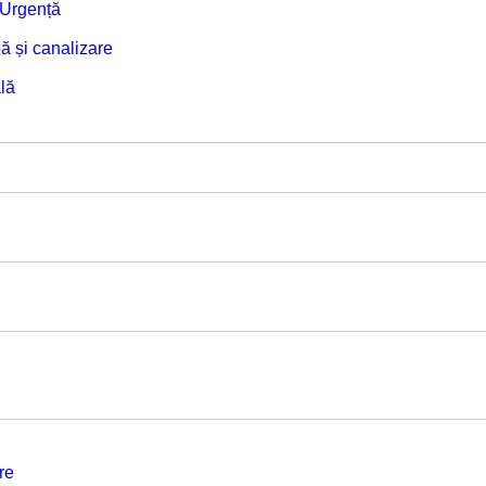
e Urgență
ă și canalizare
lă
re