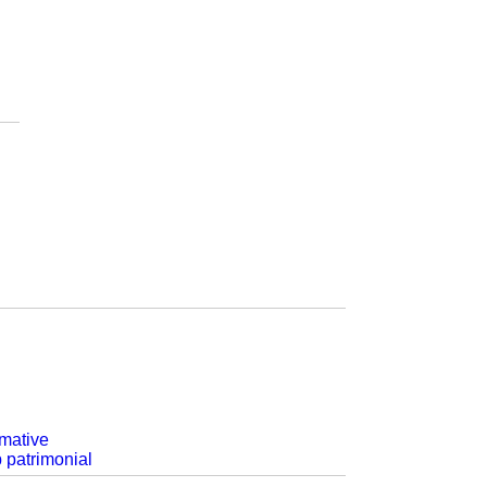
rmative
p patrimonial