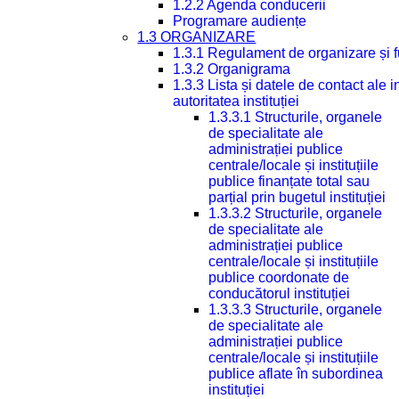
1.2.2 Agenda conducerii
Programare audiențe
1.3 ORGANIZARE
1.3.1 Regulament de organizare și 
1.3.2 Organigrama
1.3.3 Lista și datele de contact ale
autoritatea instituției
1.3.3.1 Structurile, organele
de specialitate ale
administrației publice
centrale/locale și instituțiile
publice finanțate total sau
parțial prin bugetul instituției
1.3.3.2 Structurile, organele
de specialitate ale
administrației publice
centrale/locale și instituțiile
publice coordonate de
conducătorul instituției
1.3.3.3 Structurile, organele
de specialitate ale
administrației publice
centrale/locale și instituțiile
publice aflate în subordinea
instituției