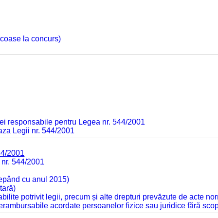
 scoase la concurs)
ei responsabile pentru Legea nr. 544/2001
baza Legii nr. 544/2001
44/2001
 nr. 544/2001
cepând cu anul 2015)
tară)
tabilite potrivit legii, precum și alte drepturi prevăzute de acte no
 nerambursabile acordate persoanelor fizice sau juridice fără sco