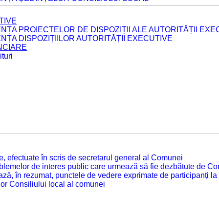
TIVE
ENȚA PROIECTELOR DE DISPOZIȚII ALE AUTORITĂȚII EXE
ENȚA DISPOZIȚIILOR AUTORITĂȚII EXECUTIVE
ANCIARE
turi
tate, efectuate în scris de secretarul general al Comunei
roblemelor de interes public care urmează să fie dezbătute de Con
ză, în rezumat, punctele de vedere exprimate de participanți la
or Consiliului local al comunei