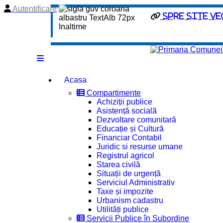
Autentificare
spre site ve
Acasa
Compartimente
Achiziții publice
Asistență socială
Dezvoltare comunitară
Educație și Cultură
Financiar Contabil
Juridic si resurse umane
Registrul agricol
Starea civilă
Situații de urgență
Serviciul Administrativ
Taxe și impozite
Urbanism cadastru
Utilități publice
Servicii Publice în Subordine