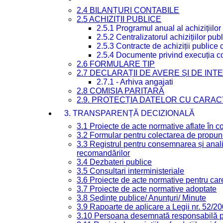
2.4 BILANȚURI CONTABILE
2.5 ACHIZIȚII PUBLICE
2.5.1 Programul anual al achizițiilor
2.5.2 Centralizatorul achizițiilor p
2.5.3 Contracte de achiziții publice
2.5.4 Documente privind execuția co
2.6 FORMULARE TIP
2.7 DECLARAȚII DE AVERE ȘI DE IN
2.7.1 - Arhiva angajati
2.8 COMISIA PARITARĂ
2.9. PROTECȚIA DATELOR CU CARA
3. TRANSPARENȚĂ DECIZIONALĂ
3.1 Proiecte de acte normative aflate în c
3.2 Formular pentru colectarea de propune
3.3 Registrul pentru consemnarea și anali
recomandărilor
3.4 Dezbateri publice
3.5 Consultari interministeriale
3.6 Proiecte de acte normative pentru care
3.7 Proiecte de acte normative adoptate
3.8 Ședințe publice/ Anunțuri/ Minute
3.9 Rapoarte de aplicare a Legii nr. 52/2
3.10 Persoana desemnată responsabilă pen