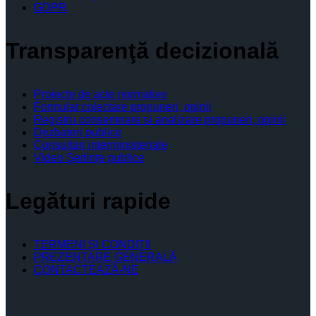
GDPR
Transparenţă decizională
Proiecte de acte normative
Formular colectare propuneri, opinii
Registru consemnare si analizare propuneri, opinii
Dezbateri publice
Consultari interministeriale
Video Şedinţe publice
Legături rapide
TERMENI ŞI CONDIŢII
PREZENTARE GENERALĂ
CONTACTEAZĂ-NE