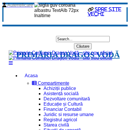
Autentificare
spre site
vechi
PRIMĂRIA DRAGOȘ VODĂ
Acasa
Compartimente
Achiziții publice
Asistență socială
Dezvoltare comunitară
Educație și Cultură
Financiar Contabil
Juridic si resurse umane
Registrul agricol
Starea civilă