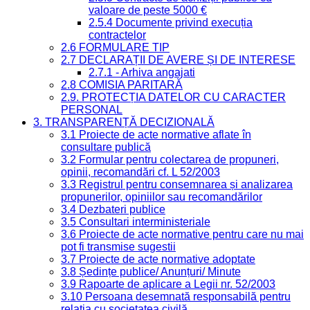
valoare de peste 5000 €
2.5.4 Documente privind execuția
contractelor
2.6 FORMULARE TIP
2.7 DECLARAȚII DE AVERE ȘI DE INTERESE
2.7.1 - Arhiva angajati
2.8 COMISIA PARITARĂ
2.9. PROTECȚIA DATELOR CU CARACTER
PERSONAL
3. TRANSPARENȚĂ DECIZIONALĂ
3.1 Proiecte de acte normative aflate în
consultare publică
3.2 Formular pentru colectarea de propuneri,
opinii, recomandări cf. L 52/2003
3.3 Registrul pentru consemnarea și analizarea
propunerilor, opiniilor sau recomandărilor
3.4 Dezbateri publice
3.5 Consultari interministeriale
3.6 Proiecte de acte normative pentru care nu mai
pot fi transmise sugestii
3.7 Proiecte de acte normative adoptate
3.8 Ședințe publice/ Anunțuri/ Minute
3.9 Rapoarte de aplicare a Legii nr. 52/2003
3.10 Persoana desemnată responsabilă pentru
relația cu societatea civilă