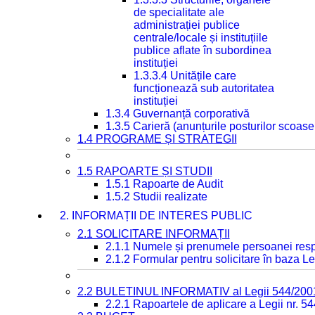
de specialitate ale
administrației publice
centrale/locale și instituțiile
publice aflate în subordinea
instituției
1.3.3.4 Unitățile care
funcționează sub autoritatea
instituției
1.3.4 Guvernanță corporativă
1.3.5 Carieră (anunțurile posturilor scoase
1.4 PROGRAME ȘI STRATEGII
1.5 RAPOARTE ȘI STUDII
1.5.1 Rapoarte de Audit
1.5.2 Studii realizate
2. INFORMAȚII DE INTERES PUBLIC
2.1 SOLICITARE INFORMAȚII
2.1.1 Numele și prenumele persoanei resp
2.1.2 Formular pentru solicitare în baza Le
2.2 BULETINUL INFORMATIV al Legii 544/200
2.2.1 Rapoartele de aplicare a Legii nr. 5