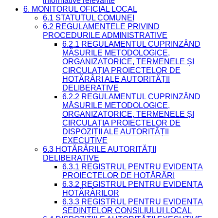
informative relevante
6. MONITORUL OFICIAL LOCAL
6.1 STATUTUL COMUNEI
6.2 REGULAMENTELE PRIVIND
PROCEDURILE ADMINISTRATIVE
6.2.1 REGULAMENTUL CUPRINZÂND
MĂSURILE METODOLOGICE,
ORGANIZATORICE, TERMENELE ȘI
CIRCULAȚIA PROIECTELOR DE
HOTĂRÂRI ALE AUTORITĂȚII
DELIBERATIVE
6.2.2 REGULAMENTUL CUPRINZÂND
MĂSURILE METODOLOGICE,
ORGANIZATORICE, TERMENELE ȘI
CIRCULAȚIA PROIECTELOR DE
DISPOZIȚII ALE AUTORITĂȚII
EXECUTIVE
6.3 HOTĂRÂRILE AUTORITĂȚII
DELIBERATIVE
6.3.1 REGISTRUL PENTRU EVIDENȚA
PROIECTELOR DE HOTĂRÂRI
6.3.2 REGISTRUL PENTRU EVIDENȚA
HOTĂRÂRILOR
6.3.3 REGISTRUL PENTRU EVIDENȚA
ȘEDINȚELOR CONSILIULUI LOCAL