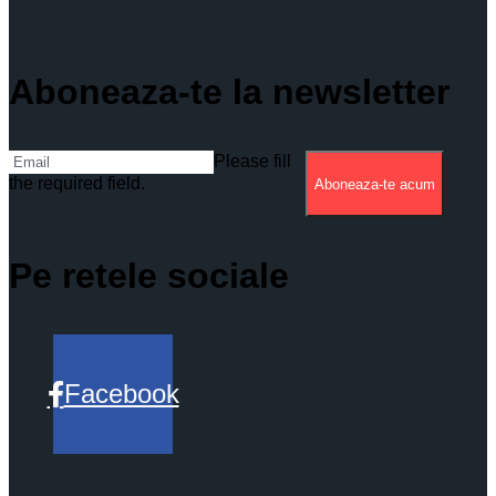
Aboneaza-te la newsletter
Please fill
the required field.
Aboneaza-te acum
Pe retele sociale
Facebook