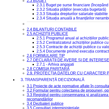
2.3 BUGET
2.3.1 Buget pe surse financiare (începând
2.3.2 Situația plăților (execuția bugetară)
2.3.3 Situația drepturilor salariale stabilit
2.3.4 Situația anuală a finanțărilor neramb
2.4 BILANȚURI CONTABILE
2.5 ACHIZIȚII PUBLICE
2.5.1 Programul anual al achizițiilor publi
2.5.2 Centralizatorul achizițiilor publice 
2.5.3 Contracte de achiziții publice cu va
2.5.4 Documente privind execuția contract
2.6 FORMULARE TIP
2.7 DECLARAȚII DE AVERE ȘI DE INTERES
2.7.1 - Arhiva angajati
2.8 COMISIA PARITARĂ
2.9. PROTECȚIA DATELOR CU CARACTER
3. TRANSPARENȚĂ DECIZIONALĂ
3.1 Proiecte de acte normative aflate în consult
3.2 Formular pentru colectarea de propuneri, opi
3.3 Registrul pentru consemnarea și analizarea p
recomandărilor
3.4 Dezbateri publice
3.5 Consultari interministeriale