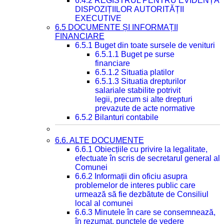
6.4.2 REGISTRUL PENTRU EVIDENȚA
DISPOZIȚIILOR AUTORITĂȚII
EXECUTIVE
6.5 DOCUMENTE ȘI INFORMAȚII
FINANCIARE
6.5.1 Buget din toate sursele de venituri
6.5.1.1 Buget pe surse
financiare
6.5.1.2 Situatia platilor
6.5.1.3 Situatia drepturilor
salariale stabilite potrivit
legii, precum si alte drepturi
prevazute de acte normative
6.5.2 Bilanturi contabile
6.6. ALTE DOCUMENTE
6.6.1 Obiecțiile cu privire la legalitate,
efectuate în scris de secretarul general al
Comunei
6.6.2 Informații din oficiu asupra
problemelor de interes public care
urmează să fie dezbătute de Consiliul
local al comunei
6.6.3 Minutele în care se consemnează,
în rezumat, punctele de vedere