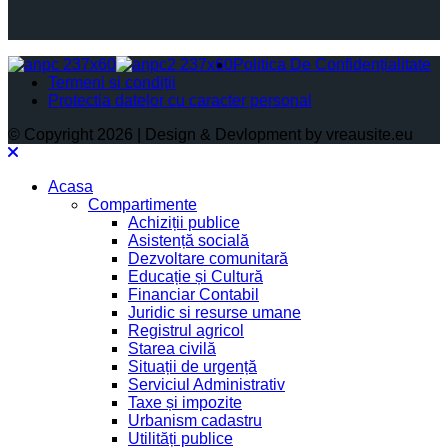
Politica De Confidențialitate
Termeni și condiții
Protectia datelor cu caracter personal
© Copyright 2026 | Design & Devlopment by vreausite.eu
Acasa
Compartimente
Achiziții publice
Asistență socială
Dezvoltare comunitară
Educație și Cultură
Financiar Contabil
Juridic si resurse umane
Registrul agricol
Starea civilă
Situații de urgență
Serviciul Administrativ
Taxe și impozite
Urbanism cadastru
Utilități publice