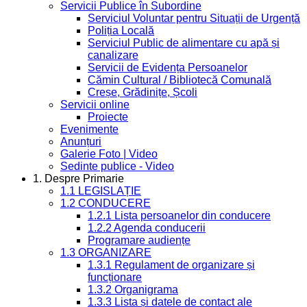
Servicii Publice în Subordine
Serviciul Voluntar pentru Situații de Urgență
Poliția Locală
Serviciul Public de alimentare cu apă și
canalizare
Servicii de Evidența Persoanelor
Cămin Cultural / Bibliotecă Comunală
Creșe, Grădinițe, Școli
Servicii online
Proiecte
Evenimente
Anunțuri
Galerie Foto | Video
Sedinte publice - Video
1. Despre Primarie
1.1 LEGISLAȚIE
1.2 CONDUCERE
1.2.1 Lista persoanelor din conducere
1.2.2 Agenda conducerii
Programare audiențe
1.3 ORGANIZARE
1.3.1 Regulament de organizare și
funcționare
1.3.2 Organigrama
1.3.3 Lista și datele de contact ale