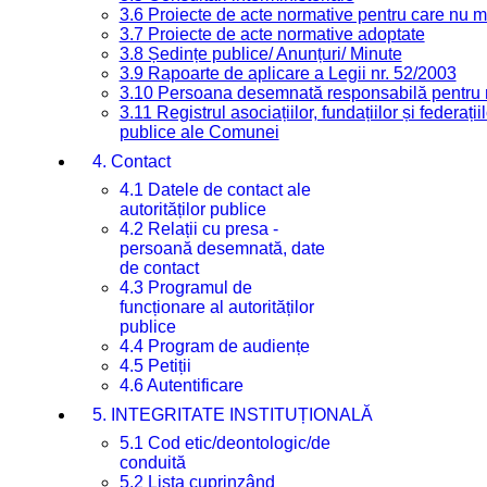
3.6 Proiecte de acte normative pentru care nu ma
3.7 Proiecte de acte normative adoptate
3.8 Ședințe publice/ Anunțuri/ Minute
3.9 Rapoarte de aplicare a Legii nr. 52/2003
3.10 Persoana desemnată responsabilă pentru re
3.11 Registrul asociațiilor, fundațiilor și federații
publice ale Comunei
4. Contact
4.1 Datele de contact ale
autorităților publice
4.2 Relații cu presa -
persoană desemnată, date
de contact
4.3 Programul de
funcționare al autorităților
publice
4.4 Program de audiențe
4.5 Petiții
4.6 Autentificare
5. INTEGRITATE INSTITUȚIONALĂ
5.1 Cod etic/deontologic/de
conduită
5.2 Lista cuprinzând