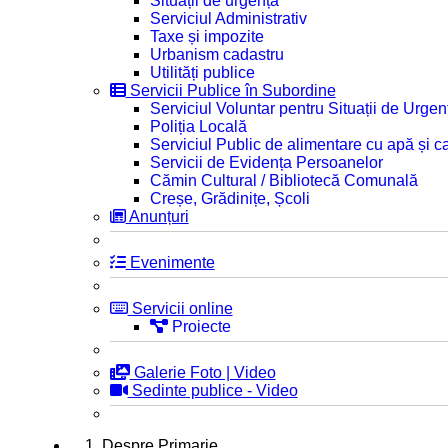
Situații de urgență
Serviciul Administrativ
Taxe și impozite
Urbanism cadastru
Utilități publice
Servicii Publice în Subordine
Serviciul Voluntar pentru Situații de Urgen
Poliția Locală
Serviciul Public de alimentare cu apă și c
Servicii de Evidența Persoanelor
Cămin Cultural / Bibliotecă Comunală
Creșe, Grădinițe, Școli
Anunțuri
Evenimente
Servicii online
Proiecte
Galerie Foto | Video
Sedinte publice - Video
1. Despre Primarie