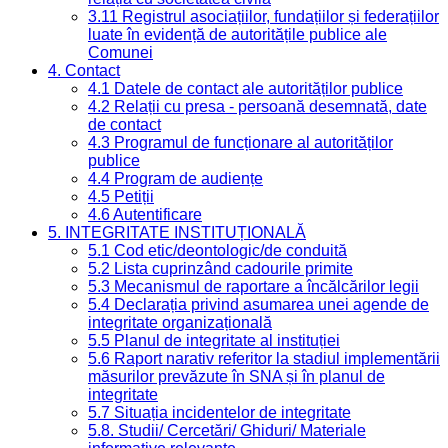
3.11 Registrul asociațiilor, fundațiilor și federațiilor
luate în evidență de autoritățile publice ale
Comunei
4. Contact
4.1 Datele de contact ale autorităților publice
4.2 Relații cu presa - persoană desemnată, date
de contact
4.3 Programul de funcționare al autorităților
publice
4.4 Program de audiențe
4.5 Petiții
4.6 Autentificare
5. INTEGRITATE INSTITUȚIONALĂ
5.1 Cod etic/deontologic/de conduită
5.2 Lista cuprinzând cadourile primite
5.3 Mecanismul de raportare a încălcărilor legii
5.4 Declarația privind asumarea unei agende de
integritate organizațională
5.5 Planul de integritate al instituției
5.6 Raport narativ referitor la stadiul implementării
măsurilor prevăzute în SNA și în planul de
integritate
5.7 Situația incidentelor de integritate
5.8. Studii/ Cercetări/ Ghiduri/ Materiale