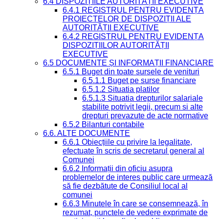
6.4 DISPOZIȚIILE AUTORITĂȚII EXECUTIVE
6.4.1 REGISTRUL PENTRU EVIDENȚA
PROIECTELOR DE DISPOZIȚII ALE
AUTORITĂȚII EXECUTIVE
6.4.2 REGISTRUL PENTRU EVIDENȚA
DISPOZIȚIILOR AUTORITĂȚII
EXECUTIVE
6.5 DOCUMENTE ȘI INFORMAȚII FINANCIARE
6.5.1 Buget din toate sursele de venituri
6.5.1.1 Buget pe surse financiare
6.5.1.2 Situatia platilor
6.5.1.3 Situatia drepturilor salariale
stabilite potrivit legii, precum si alte
drepturi prevazute de acte normative
6.5.2 Bilanturi contabile
6.6. ALTE DOCUMENTE
6.6.1 Obiecțiile cu privire la legalitate,
efectuate în scris de secretarul general al
Comunei
6.6.2 Informații din oficiu asupra
problemelor de interes public care urmează
să fie dezbătute de Consiliul local al
comunei
6.6.3 Minutele în care se consemnează, în
rezumat, punctele de vedere exprimate de