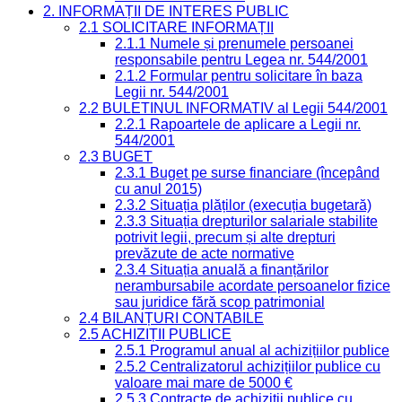
2. INFORMAȚII DE INTERES PUBLIC
2.1 SOLICITARE INFORMAȚII
2.1.1 Numele și prenumele persoanei
responsabile pentru Legea nr. 544/2001
2.1.2 Formular pentru solicitare în baza
Legii nr. 544/2001
2.2 BULETINUL INFORMATIV al Legii 544/2001
2.2.1 Rapoartele de aplicare a Legii nr.
544/2001
2.3 BUGET
2.3.1 Buget pe surse financiare (începând
cu anul 2015)
2.3.2 Situația plăților (execuția bugetară)
2.3.3 Situația drepturilor salariale stabilite
potrivit legii, precum și alte drepturi
prevăzute de acte normative
2.3.4 Situația anuală a finanțărilor
nerambursabile acordate persoanelor fizice
sau juridice fără scop patrimonial
2.4 BILANȚURI CONTABILE
2.5 ACHIZIȚII PUBLICE
2.5.1 Programul anual al achizițiilor publice
2.5.2 Centralizatorul achizițiilor publice cu
valoare mai mare de 5000 €
2.5.3 Contracte de achiziții publice cu