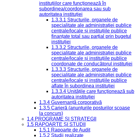
instituțiilor care funcționează în
subordinea/coordonarea sau sub
autoritatea instituției
1.3.3.1 Structurile, organele de
specialitate ale administrației publice
centrale/locale și instituțiile publice
finanțate total sau parțial prin bugetul
instituției
1.3.3.2 Structurile, organele de
specialitate ale administrației publice
centrale/locale și instituțiile publice
coordonate de conducătorul instituției
1.3.3.3 Structurile, organele de
specialitate ale administrației publice
centrale/locale și instituțiile publice
aflate în subordinea instituției
1.3.3.4 Unitățile care funcționează sub
autoritatea instituției
1.3.4 Guvernanță corporativă
1.3.5 Carieră (anunțurile posturilor scoase
la concurs)
1.4 PROGRAME ȘI STRATEGII
1.5 RAPOARTE ȘI STUDII
1.5.1 Rapoarte de Audit
1.5.2 Studii realizate