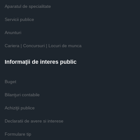
Aparatul de specialitate
Servicii publice
Anunturi
Cariera | Concursuri | Locuri de munca
Informaţii de interes public
Buget
Bilanţuri contabile
Achiziţii publice
Declaratii de avere si interese
Formulare tip