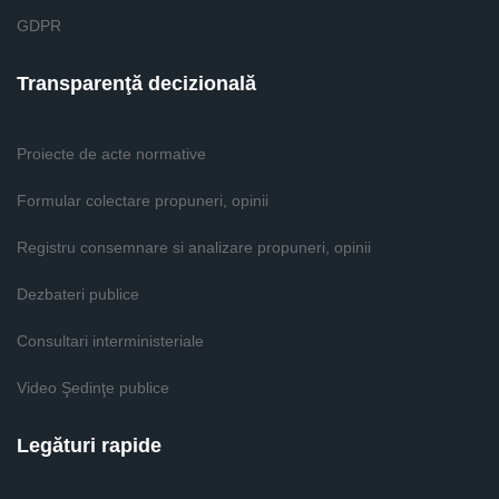
GDPR
Transparenţă decizională
Proiecte de acte normative
Formular colectare propuneri, opinii
Registru consemnare si analizare propuneri, opinii
Dezbateri publice
Consultari interministeriale
Video Şedinţe publice
Legături rapide