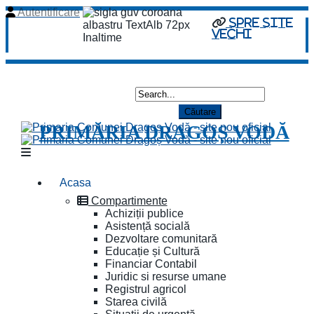
Autentificare
spre site
vechi
PRIMĂRIA DRAGOȘ VODĂ
Acasa
Compartimente
Achiziții publice
Asistență socială
Dezvoltare comunitară
Educație și Cultură
Financiar Contabil
Juridic si resurse umane
Registrul agricol
Starea civilă