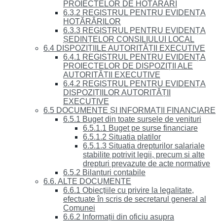
PROIECTELOR DE HOTĂRÂRI
6.3.2 REGISTRUL PENTRU EVIDENȚA
HOTĂRÂRILOR
6.3.3 REGISTRUL PENTRU EVIDENȚA
ȘEDINȚELOR CONSILIULUI LOCAL
6.4 DISPOZIȚIILE AUTORITĂȚII EXECUTIVE
6.4.1 REGISTRUL PENTRU EVIDENȚA
PROIECTELOR DE DISPOZIȚII ALE
AUTORITĂȚII EXECUTIVE
6.4.2 REGISTRUL PENTRU EVIDENȚA
DISPOZIȚIILOR AUTORITĂȚII
EXECUTIVE
6.5 DOCUMENTE ȘI INFORMAȚII FINANCIARE
6.5.1 Buget din toate sursele de venituri
6.5.1.1 Buget pe surse financiare
6.5.1.2 Situatia platilor
6.5.1.3 Situatia drepturilor salariale
stabilite potrivit legii, precum si alte
drepturi prevazute de acte normative
6.5.2 Bilanturi contabile
6.6. ALTE DOCUMENTE
6.6.1 Obiecțiile cu privire la legalitate,
efectuate în scris de secretarul general al
Comunei
6.6.2 Informații din oficiu asupra