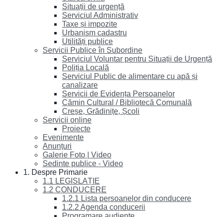
Situații de urgență
Serviciul Administrativ
Taxe și impozite
Urbanism cadastru
Utilități publice
Servicii Publice în Subordine
Serviciul Voluntar pentru Situații de Urgență
Poliția Locală
Serviciul Public de alimentare cu apă și
canalizare
Servicii de Evidența Persoanelor
Cămin Cultural / Bibliotecă Comunală
Creșe, Grădinițe, Școli
Servicii online
Proiecte
Evenimente
Anunțuri
Galerie Foto | Video
Sedinte publice - Video
1. Despre Primarie
1.1 LEGISLAȚIE
1.2 CONDUCERE
1.2.1 Lista persoanelor din conducere
1.2.2 Agenda conducerii
Programare audiențe