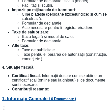
Formular de declarație fiscală (model).
Facilități și scutiri.
Impozit pe mijloacele de transport:
Cine plătește (persoane fizice/juridice) și cum se
calculează.
Formular de declarație.
Acte necesare pentru înregistrare/radiere.
Taxe de salubrizare:
Baza legală și modul de calcul.
Formular de declarație.
Alte taxe:
Taxe de publicitate.
Taxe pentru eliberarea de autorizații (construcție,
comerț etc.).
4. Situație fiscală
Certificat fiscal:
Informații despre cum se obține un
certificat fiscal (online sau la ghișeu) și ce documente
sunt necesare.
Contribuții restante:
1. Informații Generale
( 0 Documente )