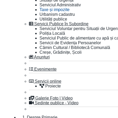
Situații de urgență
Serviciul Administrativ
Taxe și impozite
Urbanism cadastru
Utilități publice
Servicii Publice în Subordine
Serviciul Voluntar pentru Situații de Urgen
Poliția Locală
Serviciul Public de alimentare cu apă și c
Servicii de Evidența Persoanelor
Cămin Cultural / Bibliotecă Comunală
Creșe, Grădinițe, Școli
Anunțuri
Evenimente
Servicii online
Proiecte
Galerie Foto | Video
Sedinte publice - Video
1. Despre Primarie