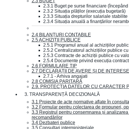
2.3 BUGET
2.3.1 Buget pe surse financiare (începând
2.3.2 Situația plăților (execuția bugetară)
2.3.3 Situația drepturilor salariale stabilit
2.3.4 Situația anuală a finanțărilor neramb
2.4 BILANȚURI CONTABILE
2.5 ACHIZIȚII PUBLICE
2.5.1 Programul anual al achizițiilor publi
2.5.2 Centralizatorul achizițiilor publice 
2.5.3 Contracte de achiziții publice cu va
2.5.4 Documente privind execuția contract
2.6 FORMULARE TIP
2.7 DECLARAȚII DE AVERE ȘI DE INTERES
2.7.1 - Arhiva angajati
2.8 COMISIA PARITARĂ
2.9. PROTECȚIA DATELOR CU CARACTER
3. TRANSPARENȚĂ DECIZIONALĂ
3.1 Proiecte de acte normative aflate în consult
3.2 Formular pentru colectarea de propuneri, opi
3.3 Registrul pentru consemnarea și analizarea p
recomandărilor
3.4 Dezbateri publice
3.5 Consultari interministeriale