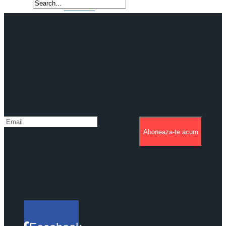
Aboneaza-te la newsletter
Please fill
the required field.
Aboneaza-te acum
Pe retele sociale