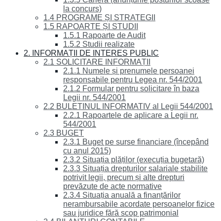
la concurs)
1.4 PROGRAME ȘI STRATEGII
1.5 RAPOARTE ȘI STUDII
1.5.1 Rapoarte de Audit
1.5.2 Studii realizate
2. INFORMAȚII DE INTERES PUBLIC
2.1 SOLICITARE INFORMAȚII
2.1.1 Numele și prenumele persoanei
responsabile pentru Legea nr. 544/2001
2.1.2 Formular pentru solicitare în baza
Legii nr. 544/2001
2.2 BULETINUL INFORMATIV al Legii 544/2001
2.2.1 Rapoartele de aplicare a Legii nr.
544/2001
2.3 BUGET
2.3.1 Buget pe surse financiare (începând
cu anul 2015)
2.3.2 Situația plăților (execuția bugetară)
2.3.3 Situația drepturilor salariale stabilite
potrivit legii, precum și alte drepturi
prevăzute de acte normative
2.3.4 Situația anuală a finanțărilor
nerambursabile acordate persoanelor fizice
sau juridice fără scop patrimonial