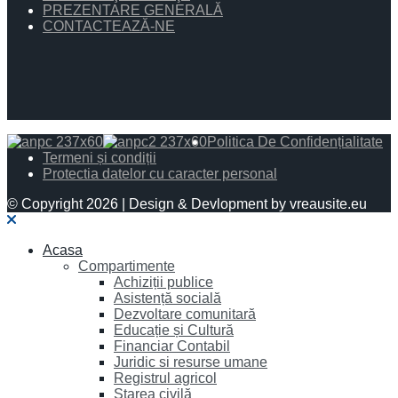
PREZENTARE GENERALĂ
CONTACTEAZĂ-NE
Politica De Confidențialitate
Termeni și condiții
Protectia datelor cu caracter personal
© Copyright 2026 | Design & Devlopment by vreausite.eu
Acasa
Compartimente
Achiziții publice
Asistență socială
Dezvoltare comunitară
Educație și Cultură
Financiar Contabil
Juridic si resurse umane
Registrul agricol
Starea civilă