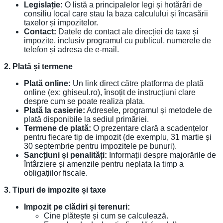
Legislație:
O listă a principalelor legi și hotărâri de
consiliu local care stau la baza calculului și încasării
taxelor și impozitelor.
Contact:
Datele de contact ale direcției de taxe și
impozite, inclusiv programul cu publicul, numerele de
telefon și adresa de e-mail.
2. Plată și termene
Plată online:
Un link direct către platforma de plată
online (ex: ghiseul.ro), însoțit de instrucțiuni clare
despre cum se poate realiza plata.
Plată la casierie:
Adresele, programul și metodele de
plată disponibile la sediul primăriei.
Termene de plată:
O prezentare clară a scadențelor
pentru fiecare tip de impozit (de exemplu, 31 martie și
30 septembrie pentru impozitele pe bunuri).
Sancțiuni și penalități:
Informații despre majorările de
întârziere și amenzile pentru neplata la timp a
obligațiilor fiscale.
3. Tipuri de impozite și taxe
Impozit pe clădiri și terenuri:
Cine plătește și cum se calculează.