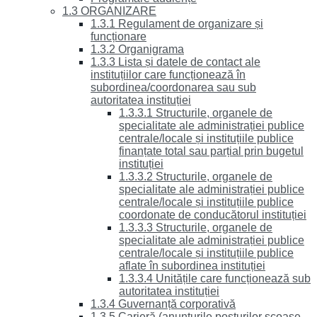
1.3 ORGANIZARE
1.3.1 Regulament de organizare și
funcționare
1.3.2 Organigrama
1.3.3 Lista și datele de contact ale
instituțiilor care funcționează în
subordinea/coordonarea sau sub
autoritatea instituției
1.3.3.1 Structurile, organele de
specialitate ale administrației publice
centrale/locale și instituțiile publice
finanțate total sau parțial prin bugetul
instituției
1.3.3.2 Structurile, organele de
specialitate ale administrației publice
centrale/locale și instituțiile publice
coordonate de conducătorul instituției
1.3.3.3 Structurile, organele de
specialitate ale administrației publice
centrale/locale și instituțiile publice
aflate în subordinea instituției
1.3.3.4 Unitățile care funcționează sub
autoritatea instituției
1.3.4 Guvernanță corporativă
1.3.5 Carieră (anunțurile posturilor scoase