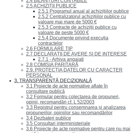
2.4 BILANȚURI CONTABILE
2.5 ACHIZIȚII PUBLICE
2.5.1 Programul anual al achizițiilor publice
2.5.2 Centralizatorul achizițiilor publice cu
valoare mai mare de 5000 €
2.5.3 Contracte de achiziții publice cu
valoare de peste 5000 €
2.5.4 Documente privind execuția
contractelor
2.6 FORMULARE TIP
2.7 DECLARAȚII DE AVERE ȘI DE INTERESE
2.7.1 - Arhiva angajati
2.8 COMISIA PARITARĂ
2.9. PROTECȚIA DATELOR CU CARACTER
PERSONAL
3. TRANSPARENȚĂ DECIZIONALĂ
3.1 Proiecte de acte normative aflate în
consultare publică
3.2 Formular pentru colectarea de propuneri,
opinii, recomandări cf. L 52/2003
3.3 Registrul pentru consemnarea și analizarea
propunerilor, opiniilor sau recomandărilor
3.4 Dezbateri publice
3.5 Consultari interministeriale
3.6 Proiecte de acte normative pentru care nu mai