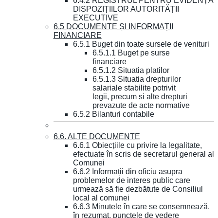
6.4.2 REGISTRUL PENTRU EVIDENȚA
DISPOZIȚIILOR AUTORITĂȚII
EXECUTIVE
6.5 DOCUMENTE ȘI INFORMAȚII
FINANCIARE
6.5.1 Buget din toate sursele de venituri
6.5.1.1 Buget pe surse
financiare
6.5.1.2 Situatia platilor
6.5.1.3 Situatia drepturilor
salariale stabilite potrivit
legii, precum si alte drepturi
prevazute de acte normative
6.5.2 Bilanturi contabile
6.6. ALTE DOCUMENTE
6.6.1 Obiecțiile cu privire la legalitate,
efectuate în scris de secretarul general al
Comunei
6.6.2 Informații din oficiu asupra
problemelor de interes public care
urmează să fie dezbătute de Consiliul
local al comunei
6.6.3 Minutele în care se consemnează,
în rezumat, punctele de vedere