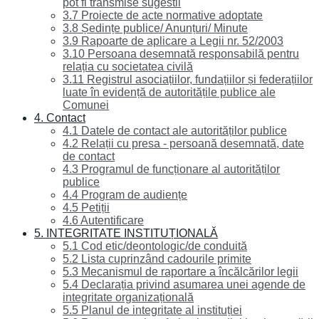
pot fi transmise sugestii
3.7 Proiecte de acte normative adoptate
3.8 Ședințe publice/ Anunțuri/ Minute
3.9 Rapoarte de aplicare a Legii nr. 52/2003
3.10 Persoana desemnată responsabilă pentru
relația cu societatea civilă
3.11 Registrul asociațiilor, fundațiilor și federațiilor
luate în evidență de autoritățile publice ale
Comunei
4. Contact
4.1 Datele de contact ale autorităților publice
4.2 Relații cu presa - persoană desemnată, date
de contact
4.3 Programul de funcționare al autorităților
publice
4.4 Program de audiențe
4.5 Petiții
4.6 Autentificare
5. INTEGRITATE INSTITUȚIONALĂ
5.1 Cod etic/deontologic/de conduită
5.2 Lista cuprinzând cadourile primite
5.3 Mecanismul de raportare a încălcărilor legii
5.4 Declarația privind asumarea unei agende de
integritate organizațională
5.5 Planul de integritate al instituției