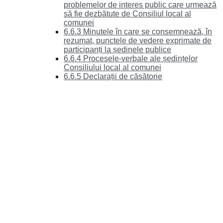
problemelor de interes public care urmează
să fie dezbătute de Consiliul local al
comunei
6.6.3 Minutele în care se consemnează, în
rezumat, punctele de vedere exprimate de
participanți la ședinele publice
6.6.4 Procesele-verbale ale ședințelor
Consiliului local al comunei
6.6.5 Declarații de căsătorie