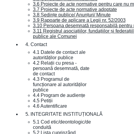
3.6 Proiecte de acte normative pentru care nu ma
3.7 Proiecte de acte normative adoptate
3.8 Ședințe publice/ Anunțuri/ Minute
3.9 Rapoarte de aplicare a Legii nr. 52/2003
3.10 Persoana desemnată responsabilă pentru re
3.11 Registrul asociațiilor, fundațiilor și federații
publice ale Comunei
4. Contact
4.1 Datele de contact ale
autorităților publice
4.2 Relații cu presa -
persoană desemnată, date
de contact
4.3 Programul de
funcționare al autorităților
publice
4.4 Program de audiențe
4.5 Petiții
4.6 Autentificare
5. INTEGRITATE INSTITUȚIONALĂ
5.1 Cod etic/deontologic/de
conduită
5.2 Lista cuprinzând