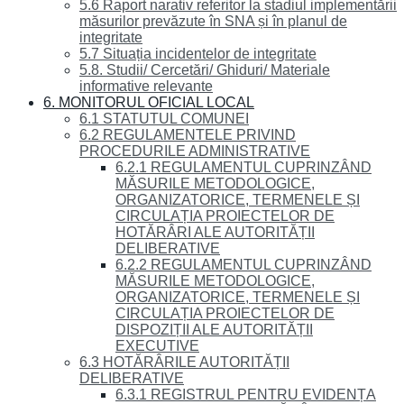
5.6 Raport narativ referitor la stadiul implementării
măsurilor prevăzute în SNA și în planul de
integritate
5.7 Situația incidentelor de integritate
5.8. Studii/ Cercetări/ Ghiduri/ Materiale
informative relevante
6. MONITORUL OFICIAL LOCAL
6.1 STATUTUL COMUNEI
6.2 REGULAMENTELE PRIVIND
PROCEDURILE ADMINISTRATIVE
6.2.1 REGULAMENTUL CUPRINZÂND
MĂSURILE METODOLOGICE,
ORGANIZATORICE, TERMENELE ȘI
CIRCULAȚIA PROIECTELOR DE
HOTĂRÂRI ALE AUTORITĂȚII
DELIBERATIVE
6.2.2 REGULAMENTUL CUPRINZÂND
MĂSURILE METODOLOGICE,
ORGANIZATORICE, TERMENELE ȘI
CIRCULAȚIA PROIECTELOR DE
DISPOZIȚII ALE AUTORITĂȚII
EXECUTIVE
6.3 HOTĂRÂRILE AUTORITĂȚII
DELIBERATIVE
6.3.1 REGISTRUL PENTRU EVIDENȚA