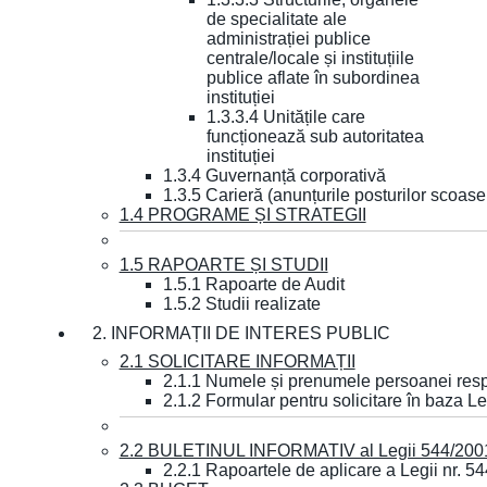
de specialitate ale
administrației publice
centrale/locale și instituțiile
publice aflate în subordinea
instituției
1.3.3.4 Unitățile care
funcționează sub autoritatea
instituției
1.3.4 Guvernanță corporativă
1.3.5 Carieră (anunțurile posturilor scoase
1.4 PROGRAME ȘI STRATEGII
1.5 RAPOARTE ȘI STUDII
1.5.1 Rapoarte de Audit
1.5.2 Studii realizate
2. INFORMAȚII DE INTERES PUBLIC
2.1 SOLICITARE INFORMAȚII
2.1.1 Numele și prenumele persoanei resp
2.1.2 Formular pentru solicitare în baza Le
2.2 BULETINUL INFORMATIV al Legii 544/200
2.2.1 Rapoartele de aplicare a Legii nr. 5