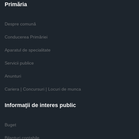
Primăria
Despre comună
Conducerea Primăriei
Aparatul de specialitate
Servicii publice
Anunturi
Cariera | Concursuri | Locuri de munca
Informaţii de interes public
Buget
Bilanţuri contabile