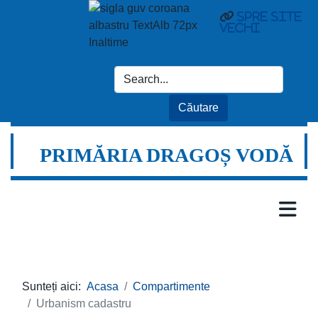
spre site
vechi
PRIMĂRIA DRAGOȘ VODĂ
Sunteți aici:
Acasa
Compartimente
Urbanism cadastru