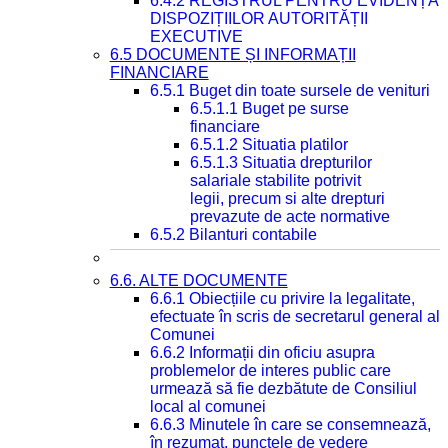
6.4.2 REGISTRUL PENTRU EVIDENȚA
DISPOZIȚIILOR AUTORITĂȚII
EXECUTIVE
6.5 DOCUMENTE ȘI INFORMAȚII
FINANCIARE
6.5.1 Buget din toate sursele de venituri
6.5.1.1 Buget pe surse
financiare
6.5.1.2 Situatia platilor
6.5.1.3 Situatia drepturilor
salariale stabilite potrivit
legii, precum si alte drepturi
prevazute de acte normative
6.5.2 Bilanturi contabile
6.6. ALTE DOCUMENTE
6.6.1 Obiecțiile cu privire la legalitate,
efectuate în scris de secretarul general al
Comunei
6.6.2 Informații din oficiu asupra
problemelor de interes public care
urmează să fie dezbătute de Consiliul
local al comunei
6.6.3 Minutele în care se consemnează,
în rezumat, punctele de vedere