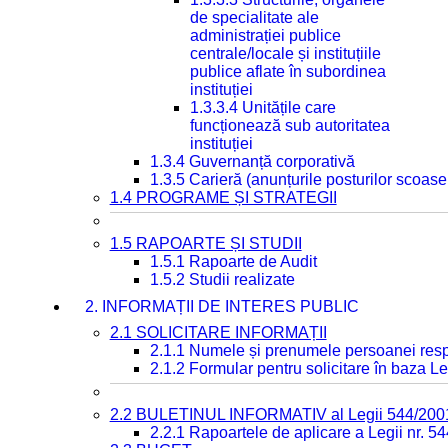
de specialitate ale
administrației publice
centrale/locale și instituțiile
publice aflate în subordinea
instituției
1.3.3.4 Unitățile care
funcționează sub autoritatea
instituției
1.3.4 Guvernanță corporativă
1.3.5 Carieră (anunțurile posturilor scoase
1.4 PROGRAME ȘI STRATEGII
1.5 RAPOARTE ȘI STUDII
1.5.1 Rapoarte de Audit
1.5.2 Studii realizate
2. INFORMAȚII DE INTERES PUBLIC
2.1 SOLICITARE INFORMAȚII
2.1.1 Numele și prenumele persoanei resp
2.1.2 Formular pentru solicitare în baza Le
2.2 BULETINUL INFORMATIV al Legii 544/200
2.2.1 Rapoartele de aplicare a Legii nr. 5