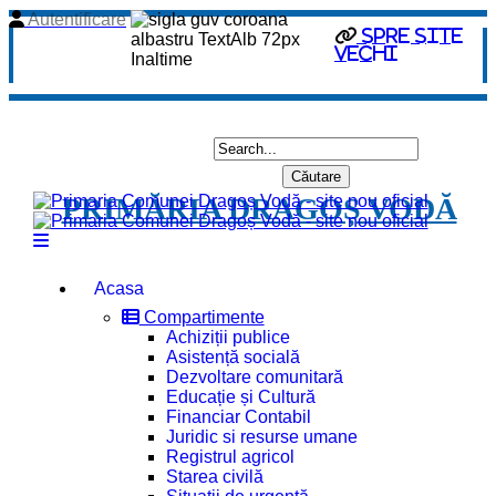
Autentificare
spre site
vechi
PRIMĂRIA DRAGOȘ VODĂ
Acasa
Compartimente
Achiziții publice
Asistență socială
Dezvoltare comunitară
Educație și Cultură
Financiar Contabil
Juridic si resurse umane
Registrul agricol
Starea civilă