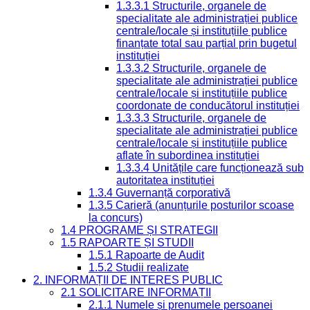
1.3.3.1 Structurile, organele de
specialitate ale administrației publice
centrale/locale și instituțiile publice
finanțate total sau parțial prin bugetul
instituției
1.3.3.2 Structurile, organele de
specialitate ale administrației publice
centrale/locale și instituțiile publice
coordonate de conducătorul instituției
1.3.3.3 Structurile, organele de
specialitate ale administrației publice
centrale/locale și instituțiile publice
aflate în subordinea instituției
1.3.3.4 Unitățile care funcționează sub
autoritatea instituției
1.3.4 Guvernanță corporativă
1.3.5 Carieră (anunțurile posturilor scoase
la concurs)
1.4 PROGRAME ȘI STRATEGII
1.5 RAPOARTE ȘI STUDII
1.5.1 Rapoarte de Audit
1.5.2 Studii realizate
2. INFORMAȚII DE INTERES PUBLIC
2.1 SOLICITARE INFORMAȚII
2.1.1 Numele și prenumele persoanei