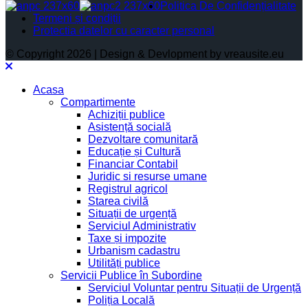
Politica De Confidențialitate
Termeni și condiții
Protectia datelor cu caracter personal
© Copyright 2026 | Design & Devlopment by vreausite.eu
Acasa
Compartimente
Achiziții publice
Asistență socială
Dezvoltare comunitară
Educație și Cultură
Financiar Contabil
Juridic si resurse umane
Registrul agricol
Starea civilă
Situații de urgență
Serviciul Administrativ
Taxe și impozite
Urbanism cadastru
Utilități publice
Servicii Publice în Subordine
Serviciul Voluntar pentru Situații de Urgență
Poliția Locală