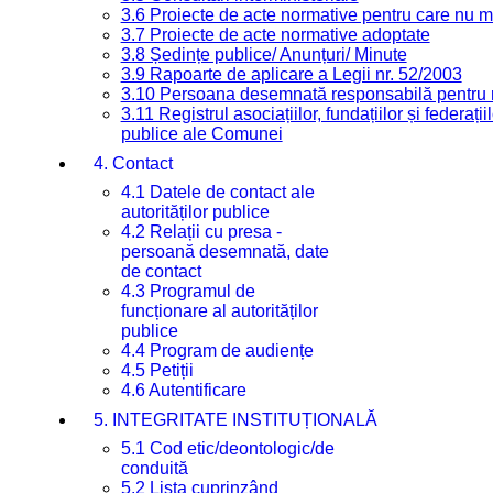
3.6 Proiecte de acte normative pentru care nu ma
3.7 Proiecte de acte normative adoptate
3.8 Ședințe publice/ Anunțuri/ Minute
3.9 Rapoarte de aplicare a Legii nr. 52/2003
3.10 Persoana desemnată responsabilă pentru re
3.11 Registrul asociațiilor, fundațiilor și federații
publice ale Comunei
4. Contact
4.1 Datele de contact ale
autorităților publice
4.2 Relații cu presa -
persoană desemnată, date
de contact
4.3 Programul de
funcționare al autorităților
publice
4.4 Program de audiențe
4.5 Petiții
4.6 Autentificare
5. INTEGRITATE INSTITUȚIONALĂ
5.1 Cod etic/deontologic/de
conduită
5.2 Lista cuprinzând