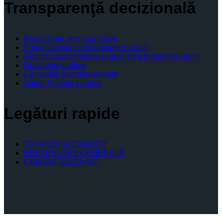
Transparenţă decizională
Proiecte de acte normative
Formular colectare propuneri, opinii
Registru consemnare si analizare propuneri, opinii
Dezbateri publice
Consultari interministeriale
Video Şedinţe publice
Legături rapide
TERMENI ŞI CONDIŢII
PREZENTARE GENERALĂ
CONTACTEAZĂ-NE