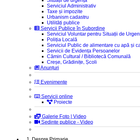
Situații de urgență
Serviciul Administrativ
Taxe și impozite
Urbanism cadastru
Utilități publice
Servicii Publice în Subordine
Serviciul Voluntar pentru Situații de Urgen
Poliția Locală
Serviciul Public de alimentare cu apă și c
Servicii de Evidența Persoanelor
Cămin Cultural / Bibliotecă Comunală
Creșe, Grădinițe, Școli
Anunțuri
Evenimente
Servicii online
Proiecte
Galerie Foto | Video
Sedinte publice - Video
1. Despre Primarie