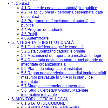
4. Contact
4.1 Datele de contact ale autorităților publice
4.2 Relații cu presa - persoană desemnată, date
de contact
4.3 Programul de funcționare al autorităților
publice
4.4 Program de audiențe
4.5 Petiții
4.6 Autentificare
5. INTEGRITATE INSTITUȚIONALĂ
5.1 Cod etic/deontologic/de conduită
5.2 Lista cuprinzând cadourile primite
5.3 Mecanismul de raportare a încălcărilor legii
5.4 Declarația privind asumarea unei agende de
integritate organizațională
5.5 Planul de integritate al instituției
5.6 Raport narativ referitor la stadiul implementării
măsurilor prevăzute în SNA și în planul de
integritate
5.7 Situația incidentelor de integritate
5.8. Studii/ Cercetări/ Ghiduri/ Materiale
informative relevante
6. MONITORUL OFICIAL LOCAL
6.1 STATUTUL COMUNEI
6.2 REGULAMENTELE PRIVIND