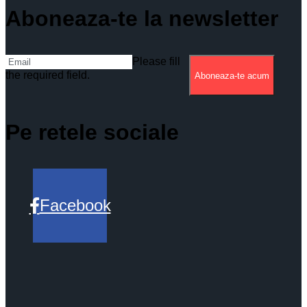
Aboneaza-te la newsletter
Please fill
the required field.
Aboneaza-te acum
Pe retele sociale
Facebook