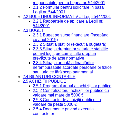
responsabile pentru Legea nr. 544/2001
2.1.2 Formular pentru solicitare în baza
Legii nr. 544/2001
2.2 BULETINUL INFORMATIV al Legii 544/2001
2.2.1 Rapoartele de aplicare a Legii nr.
544/2001
2.3 BUGET
2.3.1 Buget pe surse financiare (începând
cu anul 2015)
2.3.2 Situația plăților (execuția bugetară)
2.3.3 Situația drepturilor salariale stabilite
potrivit legii, precum și alte drepturi
prevăzute de acte normative
2.3.4 Situația anuală a finanțărilor
nerambursabile acordate persoanelor fizice
sau juridice fără scop patrimonial
2.4 BILANȚURI CONTABILE
2.5 ACHIZIȚII PUBLICE
2.5.1 Programul anual al achizițiilor publice
2.5.2 Centralizatorul achizițiilor publice cu
valoare mai mare de 5000 €
2.5.3 Contracte de achiziții publice cu
valoare de peste 5000 €
2.5.4 Documente privind execuția
contractelor