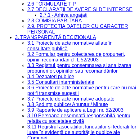
2.6 FORMULARE TIP
2.7 DECLARAȚII DE AVERE ȘI DE INTERESE
2.7.1 - Arhiva angajati
2.8 COMISIA PARITARĂ
2.9. PROTECȚIA DATELOR CU CARACTER
PERSONAL
3. TRANSPARENȚĂ DECIZIONALĂ
3.1 Proiecte de acte normative aflate în
consultare publică
3.2 Formular pentru colectarea de propuneri,
opinii, recomandări cf. L 52/2003
3.3 Registrul pentru consemnarea și analizarea
propunerilor, opiniilor sau recomandărilor
3.4 Dezbateri publice
3.5 Consultari interministeriale
3.6 Proiecte de acte normative pentru care nu mai
pot fi transmise sugestii
3.7 Proiecte de acte normative adoptate
3.8 Ședințe publice/ Anunțuri/ Minute
3.9 Rapoarte de aplicare a Legii nr. 52/2003
3.10 Persoana desemnată responsabilă pentru
relația cu societatea civilă
3.11 Registrul asociațiilor, fundațiilor și federațiilor
luate în evidență de autoritățile publice ale
Comunei