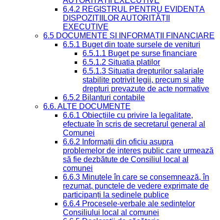
AUTORITĂȚII EXECUTIVE
6.4.2 REGISTRUL PENTRU EVIDENȚA
DISPOZIȚIILOR AUTORITĂȚII
EXECUTIVE
6.5 DOCUMENTE ȘI INFORMAȚII FINANCIARE
6.5.1 Buget din toate sursele de venituri
6.5.1.1 Buget pe surse financiare
6.5.1.2 Situatia platilor
6.5.1.3 Situatia drepturilor salariale
stabilite potrivit legii, precum si alte
drepturi prevazute de acte normative
6.5.2 Bilanturi contabile
6.6. ALTE DOCUMENTE
6.6.1 Obiecțiile cu privire la legalitate,
efectuate în scris de secretarul general al
Comunei
6.6.2 Informații din oficiu asupra
problemelor de interes public care urmează
să fie dezbătute de Consiliul local al
comunei
6.6.3 Minutele în care se consemnează, în
rezumat, punctele de vedere exprimate de
participanți la ședinele publice
6.6.4 Procesele-verbale ale ședințelor
Consiliului local al comunei