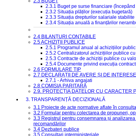
2.3 BUGET
2.3.1 Buget pe surse financiare (începând
2.3.2 Situația plăților (execuția bugetară)
2.3.3 Situația drepturilor salariale stabilit
2.3.4 Situația anuală a finanțărilor neramb
2.4 BILANȚURI CONTABILE
2.5 ACHIZIȚII PUBLICE
2.5.1 Programul anual al achizițiilor publi
2.5.2 Centralizatorul achizițiilor publice 
2.5.3 Contracte de achiziții publice cu va
2.5.4 Documente privind execuția contract
2.6 FORMULARE TIP
2.7 DECLARAȚII DE AVERE ȘI DE INTERES
2.7.1 - Arhiva angajati
2.8 COMISIA PARITARĂ
2.9. PROTECȚIA DATELOR CU CARACTER
3. TRANSPARENȚĂ DECIZIONALĂ
3.1 Proiecte de acte normative aflate în consult
3.2 Formular pentru colectarea de propuneri, opi
3.3 Registrul pentru consemnarea și analizarea p
recomandărilor
3.4 Dezbateri publice
3.5 Consultari interministeriale