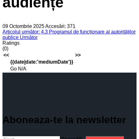
audiențe
09 Octombrie 2025
Accesări: 371
Articolul următor: 4.3 Programul de funcționare al autorităților
publice
Următor
Ratings
(0)
<<
>>
{{date|date:'mediumDate'}}
Go
N/A
Aboneaza-te la newsletter