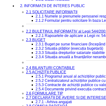
2. INFORMAȚII DE INTERES PUBLIC
2.1 SOLICITARE INFORMAȚII
2.1.1 Numele și prenumele persoanei resp
2.1.2 Formular pentru solicitare în baza Le
2.2 BULETINUL INFORMATIV al Legii 544/200
2.2.1 Rapoartele de aplicare a Legii nr. 5
2.3 BUGET
2.3.1 Buget pe surse financiare (începând
2.3.2 Situația plăților (execuția bugetară)
2.3.3 Situația drepturilor salariale stabilit
2.3.4 Situația anuală a finanțărilor neramb
2.4 BILANȚURI CONTABILE
2.5 ACHIZIȚII PUBLICE
2.5.1 Programul anual al achizițiilor publi
2.5.2 Centralizatorul achizițiilor publice 
2.5.3 Contracte de achiziții publice cu va
2.5.4 Documente privind execuția contract
2.6 FORMULARE TIP
2.7 DECLARAȚII DE AVERE ȘI DE INTERES
2.7.1 - Arhiva angajati