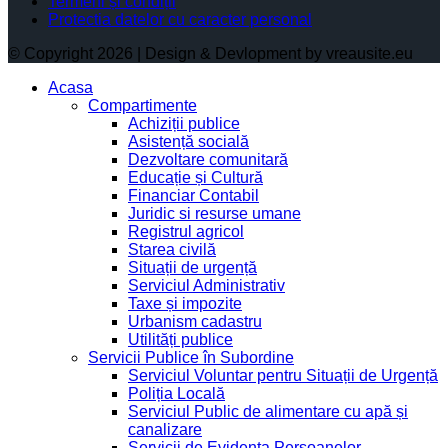
Termeni și condiții
Protectia datelor cu caracter personal
© Copyright 2026 | Design & Devlopment by vreausite.eu
Acasa
Compartimente
Achiziții publice
Asistență socială
Dezvoltare comunitară
Educație și Cultură
Financiar Contabil
Juridic si resurse umane
Registrul agricol
Starea civilă
Situații de urgență
Serviciul Administrativ
Taxe și impozite
Urbanism cadastru
Utilități publice
Servicii Publice în Subordine
Serviciul Voluntar pentru Situații de Urgență
Poliția Locală
Serviciul Public de alimentare cu apă și
canalizare
Servicii de Evidența Persoanelor