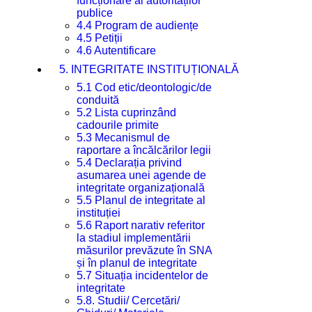
funcționare al autorităților
publice
4.4 Program de audiențe
4.5 Petiții
4.6 Autentificare
5. INTEGRITATE INSTITUȚIONALĂ
5.1 Cod etic/deontologic/de
conduită
5.2 Lista cuprinzând
cadourile primite
5.3 Mecanismul de
raportare a încălcărilor legii
5.4 Declarația privind
asumarea unei agende de
integritate organizațională
5.5 Planul de integritate al
instituției
5.6 Raport narativ referitor
la stadiul implementării
măsurilor prevăzute în SNA
și în planul de integritate
5.7 Situația incidentelor de
integritate
5.8. Studii/ Cercetări/