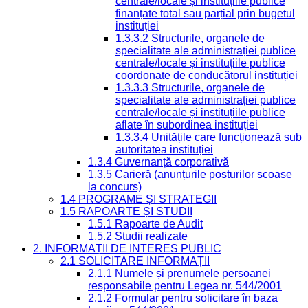
centrale/locale și instituțiile publice
finanțate total sau parțial prin bugetul
instituției
1.3.3.2 Structurile, organele de
specialitate ale administrației publice
centrale/locale și instituțiile publice
coordonate de conducătorul instituției
1.3.3.3 Structurile, organele de
specialitate ale administrației publice
centrale/locale și instituțiile publice
aflate în subordinea instituției
1.3.3.4 Unitățile care funcționează sub
autoritatea instituției
1.3.4 Guvernanță corporativă
1.3.5 Carieră (anunțurile posturilor scoase
la concurs)
1.4 PROGRAME ȘI STRATEGII
1.5 RAPOARTE ȘI STUDII
1.5.1 Rapoarte de Audit
1.5.2 Studii realizate
2. INFORMAȚII DE INTERES PUBLIC
2.1 SOLICITARE INFORMAȚII
2.1.1 Numele și prenumele persoanei
responsabile pentru Legea nr. 544/2001
2.1.2 Formular pentru solicitare în baza