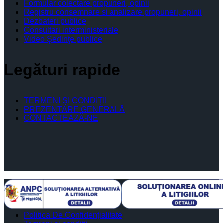
Formular colectare propuneri, opinii
Registru consemnare si analizare propuneri, opinii
Dezbateri publice
Consultari interministeriale
Video Şedinţe publice
Legături rapide
TERMENI ŞI CONDIŢII
PREZENTARE GENERALĂ
CONTACTEAZĂ-NE
Politica De Confidențialitate