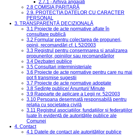
2.7.1 - Arhiva angajati
2.8 COMISIA PARITARĂ
2.9. PROTECȚIA DATELOR CU CARACTER
PERSONAL
3. TRANSPARENȚĂ DECIZIONALĂ
3.1 Proiecte de acte normative aflate în
consultare publică
3.2 Formular pentru colectarea de propuneri,
opinii, recomandări cf. L 52/2003
3.3 Registrul pentru consemnarea și analizarea
propunerilor, opiniilor sau recomandărilor
3.4 Dezbateri publice
3.5 Consultari interministeriale
3.6 Proiecte de acte normative pentru care nu mai
pot fi transmise sugestii
3.7 Proiecte de acte normative adoptate
3.8 Ședințe publice/ Anunțuri/ Minute
3.9 Rapoarte de aplicare a Legii nr. 52/2003
3.10 Persoana desemnată responsabilă pentru
relația cu societatea civilă
3.11 Registrul asociațiilor, fundațiilor și federațiilor
luate în evidență de autoritățile publice ale
Comunei
4. Contact
4.1 Datele de contact ale autorităților publice