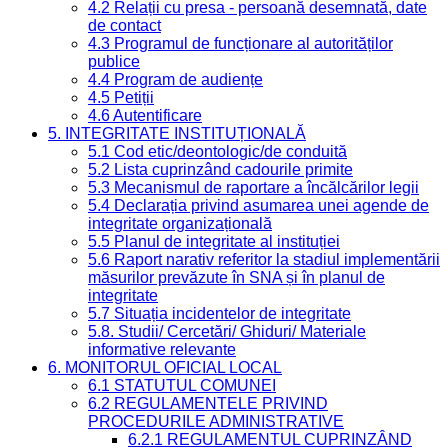
4.2 Relații cu presa - persoană desemnată, date
de contact
4.3 Programul de funcționare al autorităților
publice
4.4 Program de audiențe
4.5 Petiții
4.6 Autentificare
5. INTEGRITATE INSTITUȚIONALĂ
5.1 Cod etic/deontologic/de conduită
5.2 Lista cuprinzând cadourile primite
5.3 Mecanismul de raportare a încălcărilor legii
5.4 Declarația privind asumarea unei agende de
integritate organizațională
5.5 Planul de integritate al instituției
5.6 Raport narativ referitor la stadiul implementării
măsurilor prevăzute în SNA și în planul de
integritate
5.7 Situația incidentelor de integritate
5.8. Studii/ Cercetări/ Ghiduri/ Materiale
informative relevante
6. MONITORUL OFICIAL LOCAL
6.1 STATUTUL COMUNEI
6.2 REGULAMENTELE PRIVIND
PROCEDURILE ADMINISTRATIVE
6.2.1 REGULAMENTUL CUPRINZÂND