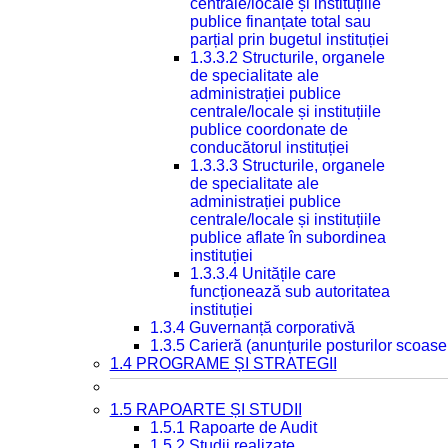
centrale/locale și instituțiile
publice finanțate total sau
parțial prin bugetul instituției
1.3.3.2 Structurile, organele
de specialitate ale
administrației publice
centrale/locale și instituțiile
publice coordonate de
conducătorul instituției
1.3.3.3 Structurile, organele
de specialitate ale
administrației publice
centrale/locale și instituțiile
publice aflate în subordinea
instituției
1.3.3.4 Unitățile care
funcționează sub autoritatea
instituției
1.3.4 Guvernanță corporativă
1.3.5 Carieră (anunțurile posturilor scoase
1.4 PROGRAME ȘI STRATEGII
1.5 RAPOARTE ȘI STUDII
1.5.1 Rapoarte de Audit
1.5.2 Studii realizate