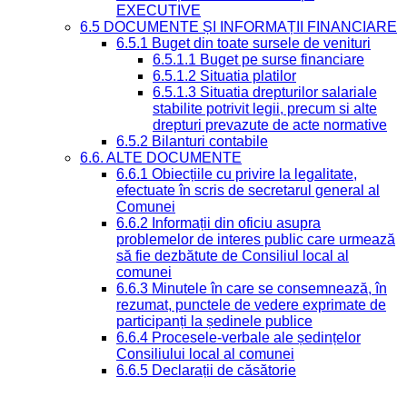
EXECUTIVE
6.5 DOCUMENTE ȘI INFORMAȚII FINANCIARE
6.5.1 Buget din toate sursele de venituri
6.5.1.1 Buget pe surse financiare
6.5.1.2 Situatia platilor
6.5.1.3 Situatia drepturilor salariale
stabilite potrivit legii, precum si alte
drepturi prevazute de acte normative
6.5.2 Bilanturi contabile
6.6. ALTE DOCUMENTE
6.6.1 Obiecțiile cu privire la legalitate,
efectuate în scris de secretarul general al
Comunei
6.6.2 Informații din oficiu asupra
problemelor de interes public care urmează
să fie dezbătute de Consiliul local al
comunei
6.6.3 Minutele în care se consemnează, în
rezumat, punctele de vedere exprimate de
participanți la ședinele publice
6.6.4 Procesele-verbale ale ședințelor
Consiliului local al comunei
6.6.5 Declarații de căsătorie