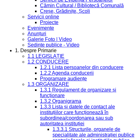
Cămin Cultural / Bibliotecă Comunală
Creșe, Grădinițe, Școli
Servicii online
Proiecte
Evenimente
Anunțuri
Galerie Foto | Video
Sedinte publice - Video
1. Despre Primarie
1.1 LEGISLAȚIE
1.2 CONDUCERE
1.2.1 Lista persoanelor din conducere
1.2.2 Agenda conducerii
Programare audiențe
1.3 ORGANIZARE
1.3.1 Regulament de organizare și
funcționare
1.3.2 Organigrama
1.3.3 Lista și datele de contact ale
instituțiilor care funcționează în
subordinea/coordonarea sau sub
autoritatea instituției
1.3.3.1 Structurile, organele de
specialitate ale administrației publice