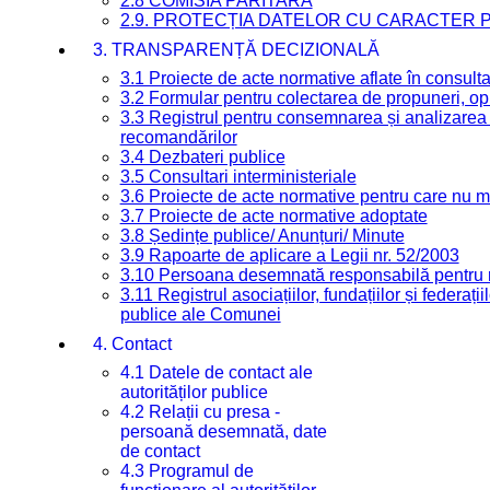
2.8 COMISIA PARITARĂ
2.9. PROTECȚIA DATELOR CU CARACTER
3. TRANSPARENȚĂ DECIZIONALĂ
3.1 Proiecte de acte normative aflate în consult
3.2 Formular pentru colectarea de propuneri, opi
3.3 Registrul pentru consemnarea și analizarea p
recomandărilor
3.4 Dezbateri publice
3.5 Consultari interministeriale
3.6 Proiecte de acte normative pentru care nu ma
3.7 Proiecte de acte normative adoptate
3.8 Ședințe publice/ Anunțuri/ Minute
3.9 Rapoarte de aplicare a Legii nr. 52/2003
3.10 Persoana desemnată responsabilă pentru re
3.11 Registrul asociațiilor, fundațiilor și federații
publice ale Comunei
4. Contact
4.1 Datele de contact ale
autorităților publice
4.2 Relații cu presa -
persoană desemnată, date
de contact
4.3 Programul de