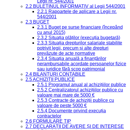
Legii nr. 544/2001
2.2 BULETINUL INFORMATIV al Legii 544/2001
2.2.1 Rapoartele de aplicare a Legii nr.
544/2001
2.3 BUGET
2.3.1 Buget pe surse financiare (începând
cu anul 2015)
2.3.2 Situația plăților (execuția bugetară)
2.3.3 Situația drepturilor salariale stabilite
potrivit legii, precum și alte drepturi
prevăzute de acte normative
2.3.4 Situația anuală a finanțărilor
nerambursabile acordate persoanelor fizice
sau juridice fără scop patrimonial
2.4 BILANȚURI CONTABILE
2.5 ACHIZIȚII PUBLICE
2.5.1 Programul anual al achizițiilor publice
2.5.2 Centralizatorul achizițiilor publice cu
valoare mai mare de 5000 €
2.5.3 Contracte de achiziții publice cu
valoare de peste 5000 €
2.5.4 Documente privind execuția
contractelor
2.6 FORMULARE TIP
2.7 DECLARAȚII DE AVERE ȘI DE INTERESE