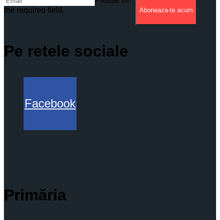
Please fill
the required field.
Aboneaza-te acum
Pe retele sociale
Facebook
Primăria