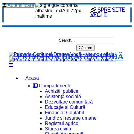
Autentificare
spre site
vechi
PRIMĂRIA DRAGOȘ VODĂ
Acasa
Compartimente
Achiziții publice
Asistență socială
Dezvoltare comunitară
Educație și Cultură
Financiar Contabil
Juridic si resurse umane
Registrul agricol
Starea civilă