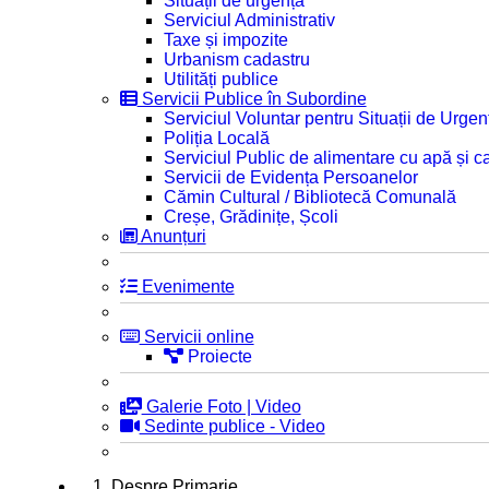
Situații de urgență
Serviciul Administrativ
Taxe și impozite
Urbanism cadastru
Utilități publice
Servicii Publice în Subordine
Serviciul Voluntar pentru Situații de Urgen
Poliția Locală
Serviciul Public de alimentare cu apă și c
Servicii de Evidența Persoanelor
Cămin Cultural / Bibliotecă Comunală
Creșe, Grădinițe, Școli
Anunțuri
Evenimente
Servicii online
Proiecte
Galerie Foto | Video
Sedinte publice - Video
1. Despre Primarie