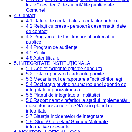
luate în evidență de autoritățile publice ale
Comunei
4. Contact
4.1 Datele de contact ale autorităților publice
4.2 Relații cu presa - persoană desemnată, date
de contact
4.3 Programul de funcționare al autorităților
publice
4.4 Program de audiențe
4.5 Petiții
4.6 Autentificare
5. INTEGRITATE INSTITUȚIONALĂ
5.1 Cod etic/deontologic/de conduită
5.2 Lista cuprinzând cadourile primite
5.3 Mecanismul de raportare a încălcărilor legii
5.4 Declarația privind asumarea unei agende de
integritate organizațională
5.5 Planul de integritate al instituției
5.6 Raport narativ referitor la stadiul implementării
măsurilor prevăzute în SNA și în planul de
integritate
5.7 Situația incidentelor de integritate
5.8. Studii/ Cercetări/ Ghiduri/ Materiale
informative relevante