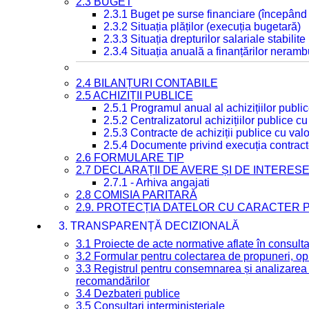
2.3 BUGET
2.3.1 Buget pe surse financiare (începând
2.3.2 Situația plăților (execuția bugetară)
2.3.3 Situația drepturilor salariale stabilit
2.3.4 Situația anuală a finanțărilor neramb
2.4 BILANȚURI CONTABILE
2.5 ACHIZIȚII PUBLICE
2.5.1 Programul anual al achizițiilor publi
2.5.2 Centralizatorul achizițiilor publice 
2.5.3 Contracte de achiziții publice cu va
2.5.4 Documente privind execuția contract
2.6 FORMULARE TIP
2.7 DECLARAȚII DE AVERE ȘI DE INTERES
2.7.1 - Arhiva angajati
2.8 COMISIA PARITARĂ
2.9. PROTECȚIA DATELOR CU CARACTER
3. TRANSPARENȚĂ DECIZIONALĂ
3.1 Proiecte de acte normative aflate în consult
3.2 Formular pentru colectarea de propuneri, opi
3.3 Registrul pentru consemnarea și analizarea p
recomandărilor
3.4 Dezbateri publice
3.5 Consultari interministeriale