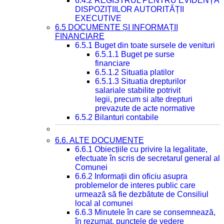
6.4.2 REGISTRUL PENTRU EVIDENȚA
DISPOZIȚIILOR AUTORITĂȚII
EXECUTIVE
6.5 DOCUMENTE ȘI INFORMAȚII
FINANCIARE
6.5.1 Buget din toate sursele de venituri
6.5.1.1 Buget pe surse
financiare
6.5.1.2 Situatia platilor
6.5.1.3 Situatia drepturilor
salariale stabilite potrivit
legii, precum si alte drepturi
prevazute de acte normative
6.5.2 Bilanturi contabile
6.6. ALTE DOCUMENTE
6.6.1 Obiecțiile cu privire la legalitate,
efectuate în scris de secretarul general al
Comunei
6.6.2 Informații din oficiu asupra
problemelor de interes public care
urmează să fie dezbătute de Consiliul
local al comunei
6.6.3 Minutele în care se consemnează,
în rezumat, punctele de vedere