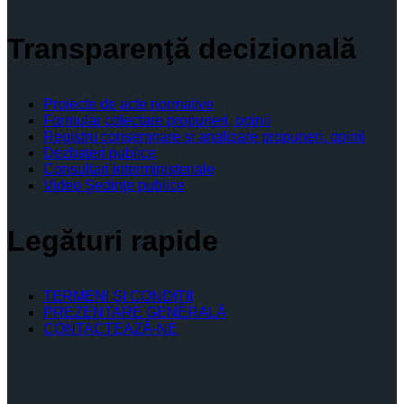
Transparenţă decizională
Proiecte de acte normative
Formular colectare propuneri, opinii
Registru consemnare si analizare propuneri, opinii
Dezbateri publice
Consultari interministeriale
Video Şedinţe publice
Legături rapide
TERMENI ŞI CONDIŢII
PREZENTARE GENERALĂ
CONTACTEAZĂ-NE