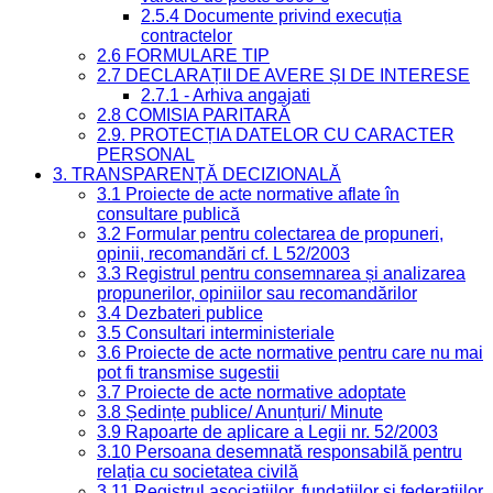
2.5.4 Documente privind execuția
contractelor
2.6 FORMULARE TIP
2.7 DECLARAȚII DE AVERE ȘI DE INTERESE
2.7.1 - Arhiva angajati
2.8 COMISIA PARITARĂ
2.9. PROTECȚIA DATELOR CU CARACTER
PERSONAL
3. TRANSPARENȚĂ DECIZIONALĂ
3.1 Proiecte de acte normative aflate în
consultare publică
3.2 Formular pentru colectarea de propuneri,
opinii, recomandări cf. L 52/2003
3.3 Registrul pentru consemnarea și analizarea
propunerilor, opiniilor sau recomandărilor
3.4 Dezbateri publice
3.5 Consultari interministeriale
3.6 Proiecte de acte normative pentru care nu mai
pot fi transmise sugestii
3.7 Proiecte de acte normative adoptate
3.8 Ședințe publice/ Anunțuri/ Minute
3.9 Rapoarte de aplicare a Legii nr. 52/2003
3.10 Persoana desemnată responsabilă pentru
relația cu societatea civilă
3.11 Registrul asociațiilor, fundațiilor și federațiilor