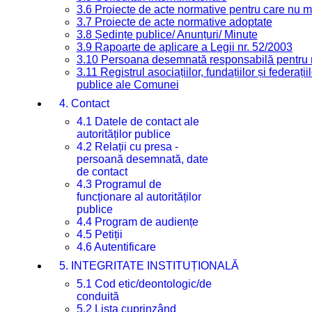
3.6 Proiecte de acte normative pentru care nu ma
3.7 Proiecte de acte normative adoptate
3.8 Ședințe publice/ Anunțuri/ Minute
3.9 Rapoarte de aplicare a Legii nr. 52/2003
3.10 Persoana desemnată responsabilă pentru re
3.11 Registrul asociațiilor, fundațiilor și federații
publice ale Comunei
4. Contact
4.1 Datele de contact ale
autorităților publice
4.2 Relații cu presa -
persoană desemnată, date
de contact
4.3 Programul de
funcționare al autorităților
publice
4.4 Program de audiențe
4.5 Petiții
4.6 Autentificare
5. INTEGRITATE INSTITUȚIONALĂ
5.1 Cod etic/deontologic/de
conduită
5.2 Lista cuprinzând