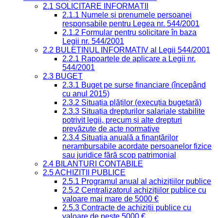
2.1 SOLICITARE INFORMAȚII
2.1.1 Numele și prenumele persoanei
responsabile pentru Legea nr. 544/2001
2.1.2 Formular pentru solicitare în baza
Legii nr. 544/2001
2.2 BULETINUL INFORMATIV al Legii 544/2001
2.2.1 Rapoartele de aplicare a Legii nr.
544/2001
2.3 BUGET
2.3.1 Buget pe surse financiare (începând
cu anul 2015)
2.3.2 Situația plăților (execuția bugetară)
2.3.3 Situația drepturilor salariale stabilite
potrivit legii, precum și alte drepturi
prevăzute de acte normative
2.3.4 Situația anuală a finanțărilor
nerambursabile acordate persoanelor fizice
sau juridice fără scop patrimonial
2.4 BILANȚURI CONTABILE
2.5 ACHIZIȚII PUBLICE
2.5.1 Programul anual al achizițiilor publice
2.5.2 Centralizatorul achizițiilor publice cu
valoare mai mare de 5000 €
2.5.3 Contracte de achiziții publice cu
valoare de peste 5000 €