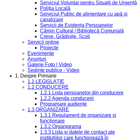
Serviciul Voluntar pentru Situații de Urgență
Poliția Locală
Serviciul Public de alimentare cu apă și
canalizare
Servicii de Evidența Persoanelor
Cămin Cultural / Bibliotecă Comunală
Creșe, Grădinițe, Școli
Servicii online
Proiecte
Evenimente
Anunțuri
Galerie Foto | Video
Sedinte publice - Video
1. Despre Primarie
1.1 LEGISLAȚIE
1.2 CONDUCERE
1.2.1 Lista persoanelor din conducere
1.2.2 Agenda conducerii
Programare audiențe
1.3 ORGANIZARE
1.3.1 Regulament de organizare și
funcționare
1.3.2 Organigrama
1.3.3 Lista și datele de contact ale
instituțiilor care funcționează în