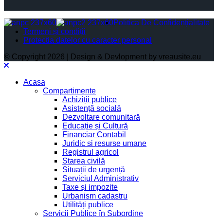
Politica De Confidențialitate
Termeni și condiții
Protectia datelor cu caracter personal
© Copyright 2026 | Design & Devlopment by vreausite.eu
Acasa
Compartimente
Achiziții publice
Asistență socială
Dezvoltare comunitară
Educație și Cultură
Financiar Contabil
Juridic si resurse umane
Registrul agricol
Starea civilă
Situații de urgență
Serviciul Administrativ
Taxe și impozite
Urbanism cadastru
Utilități publice
Servicii Publice în Subordine