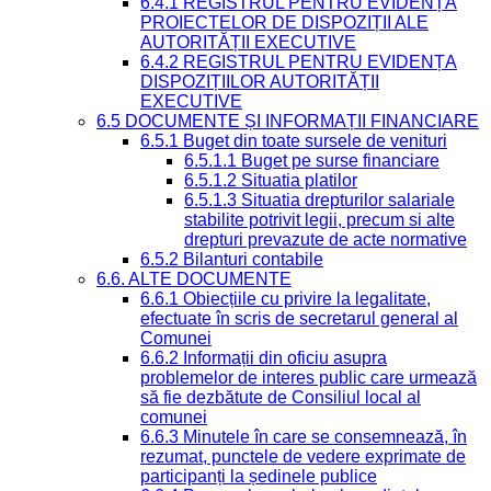
6.4.1 REGISTRUL PENTRU EVIDENȚA
PROIECTELOR DE DISPOZIȚII ALE
AUTORITĂȚII EXECUTIVE
6.4.2 REGISTRUL PENTRU EVIDENȚA
DISPOZIȚIILOR AUTORITĂȚII
EXECUTIVE
6.5 DOCUMENTE ȘI INFORMAȚII FINANCIARE
6.5.1 Buget din toate sursele de venituri
6.5.1.1 Buget pe surse financiare
6.5.1.2 Situatia platilor
6.5.1.3 Situatia drepturilor salariale
stabilite potrivit legii, precum si alte
drepturi prevazute de acte normative
6.5.2 Bilanturi contabile
6.6. ALTE DOCUMENTE
6.6.1 Obiecțiile cu privire la legalitate,
efectuate în scris de secretarul general al
Comunei
6.6.2 Informații din oficiu asupra
problemelor de interes public care urmează
să fie dezbătute de Consiliul local al
comunei
6.6.3 Minutele în care se consemnează, în
rezumat, punctele de vedere exprimate de
participanți la ședinele publice