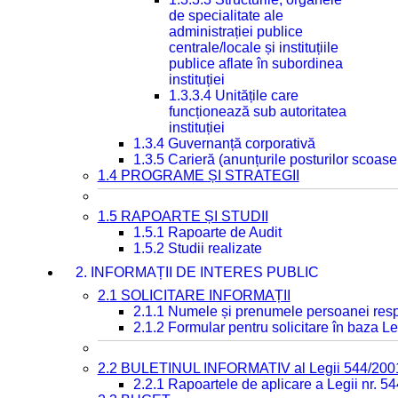
de specialitate ale
administrației publice
centrale/locale și instituțiile
publice aflate în subordinea
instituției
1.3.3.4 Unitățile care
funcționează sub autoritatea
instituției
1.3.4 Guvernanță corporativă
1.3.5 Carieră (anunțurile posturilor scoase
1.4 PROGRAME ȘI STRATEGII
1.5 RAPOARTE ȘI STUDII
1.5.1 Rapoarte de Audit
1.5.2 Studii realizate
2. INFORMAȚII DE INTERES PUBLIC
2.1 SOLICITARE INFORMAȚII
2.1.1 Numele și prenumele persoanei resp
2.1.2 Formular pentru solicitare în baza Le
2.2 BULETINUL INFORMATIV al Legii 544/200
2.2.1 Rapoartele de aplicare a Legii nr. 5