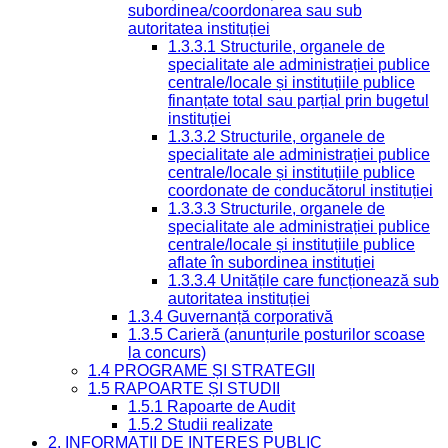
subordinea/coordonarea sau sub
autoritatea instituției
1.3.3.1 Structurile, organele de
specialitate ale administrației publice
centrale/locale și instituțiile publice
finanțate total sau parțial prin bugetul
instituției
1.3.3.2 Structurile, organele de
specialitate ale administrației publice
centrale/locale și instituțiile publice
coordonate de conducătorul instituției
1.3.3.3 Structurile, organele de
specialitate ale administrației publice
centrale/locale și instituțiile publice
aflate în subordinea instituției
1.3.3.4 Unitățile care funcționează sub
autoritatea instituției
1.3.4 Guvernanță corporativă
1.3.5 Carieră (anunțurile posturilor scoase
la concurs)
1.4 PROGRAME ȘI STRATEGII
1.5 RAPOARTE ȘI STUDII
1.5.1 Rapoarte de Audit
1.5.2 Studii realizate
2. INFORMAȚII DE INTERES PUBLIC