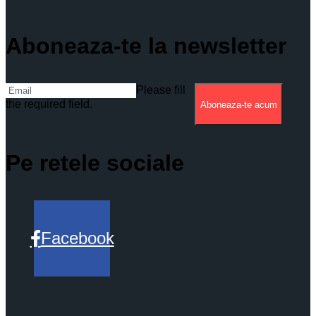
Aboneaza-te la newsletter
Please fill
the required field.
Aboneaza-te acum
Pe retele sociale
Facebook