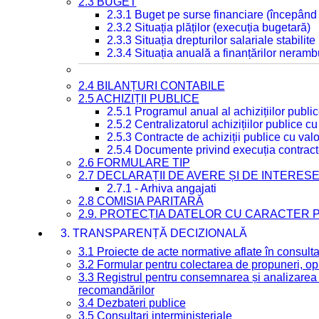
2.3 BUGET
2.3.1 Buget pe surse financiare (începând
2.3.2 Situația plăților (execuția bugetară)
2.3.3 Situația drepturilor salariale stabilit
2.3.4 Situația anuală a finanțărilor neramb
2.4 BILANȚURI CONTABILE
2.5 ACHIZIȚII PUBLICE
2.5.1 Programul anual al achizițiilor publi
2.5.2 Centralizatorul achizițiilor publice 
2.5.3 Contracte de achiziții publice cu va
2.5.4 Documente privind execuția contract
2.6 FORMULARE TIP
2.7 DECLARAȚII DE AVERE ȘI DE INTERES
2.7.1 - Arhiva angajati
2.8 COMISIA PARITARĂ
2.9. PROTECȚIA DATELOR CU CARACTER
3. TRANSPARENȚĂ DECIZIONALĂ
3.1 Proiecte de acte normative aflate în consult
3.2 Formular pentru colectarea de propuneri, opi
3.3 Registrul pentru consemnarea și analizarea p
recomandărilor
3.4 Dezbateri publice
3.5 Consultari interministeriale