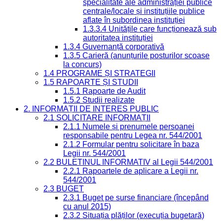
specialitate ale administrației publice
centrale/locale și instituțiile publice
aflate în subordinea instituției
1.3.3.4 Unitățile care funcționează sub
autoritatea instituției
1.3.4 Guvernanță corporativă
1.3.5 Carieră (anunțurile posturilor scoase
la concurs)
1.4 PROGRAME ȘI STRATEGII
1.5 RAPOARTE ȘI STUDII
1.5.1 Rapoarte de Audit
1.5.2 Studii realizate
2. INFORMAȚII DE INTERES PUBLIC
2.1 SOLICITARE INFORMAȚII
2.1.1 Numele și prenumele persoanei
responsabile pentru Legea nr. 544/2001
2.1.2 Formular pentru solicitare în baza
Legii nr. 544/2001
2.2 BULETINUL INFORMATIV al Legii 544/2001
2.2.1 Rapoartele de aplicare a Legii nr.
544/2001
2.3 BUGET
2.3.1 Buget pe surse financiare (începând
cu anul 2015)
2.3.2 Situația plăților (execuția bugetară)