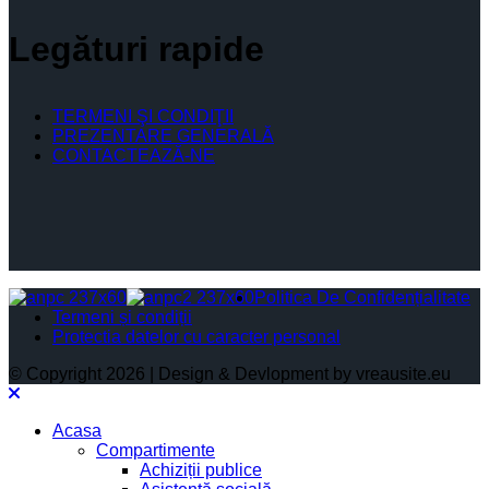
Legături rapide
TERMENI ŞI CONDIŢII
PREZENTARE GENERALĂ
CONTACTEAZĂ-NE
Politica De Confidențialitate
Termeni și condiții
Protectia datelor cu caracter personal
© Copyright 2026 | Design & Devlopment by vreausite.eu
Acasa
Compartimente
Achiziții publice