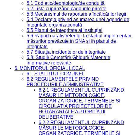
5.1 Cod etic/deontologic/de conduită
5.2 Lista cuprinzând cadourile primite
5.3 Mecanismul de raportare a încălcărilor legii
5.4 Declarația privind asumarea unei agende de
integritate organizațională
5.5 Planul de integritate al instituției
5.6 Raport narativ referitor la stadiul implementării
măsurilor prevăzute în SNA și în planul de
integritate
5.7 Situația incidentelor de integritate
5.8. Studii/ Cercetări/ Ghiduri/ Materiale
informative relevante
6. MONITORUL OFICIAL LOCAL
6.1 STATUTUL COMUNEI
6.2 REGULAMENTELE PRIVIND
PROCEDURILE ADMINISTRATIVE
6.2.1 REGULAMENTUL CUPRINZÂND
MĂSURILE METODOLOGICE,
ORGANIZATORICE, TERMENELE ȘI
CIRCULAȚIA PROIECTELOR DE
HOTĂRÂRI ALE AUTORITĂȚII
DELIBERATIVE
6.2.2 REGULAMENTUL CUPRINZÂND
MĂSURILE METODOLOGICE,
ORGANIZATORICE, TERMENELE ȘI