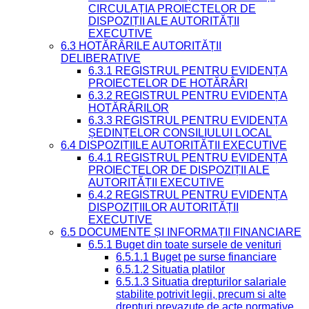
CIRCULAȚIA PROIECTELOR DE
DISPOZIȚII ALE AUTORITĂȚII
EXECUTIVE
6.3 HOTĂRÂRILE AUTORITĂȚII
DELIBERATIVE
6.3.1 REGISTRUL PENTRU EVIDENȚA
PROIECTELOR DE HOTĂRÂRI
6.3.2 REGISTRUL PENTRU EVIDENȚA
HOTĂRÂRILOR
6.3.3 REGISTRUL PENTRU EVIDENȚA
ȘEDINȚELOR CONSILIULUI LOCAL
6.4 DISPOZIȚIILE AUTORITĂȚII EXECUTIVE
6.4.1 REGISTRUL PENTRU EVIDENȚA
PROIECTELOR DE DISPOZIȚII ALE
AUTORITĂȚII EXECUTIVE
6.4.2 REGISTRUL PENTRU EVIDENȚA
DISPOZIȚIILOR AUTORITĂȚII
EXECUTIVE
6.5 DOCUMENTE ȘI INFORMAȚII FINANCIARE
6.5.1 Buget din toate sursele de venituri
6.5.1.1 Buget pe surse financiare
6.5.1.2 Situatia platilor
6.5.1.3 Situatia drepturilor salariale
stabilite potrivit legii, precum si alte
drepturi prevazute de acte normative