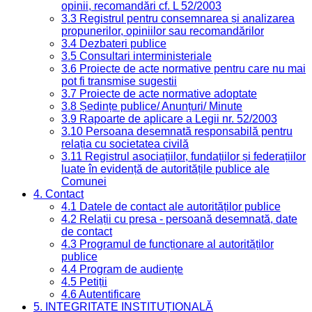
opinii, recomandări cf. L 52/2003
3.3 Registrul pentru consemnarea și analizarea
propunerilor, opiniilor sau recomandărilor
3.4 Dezbateri publice
3.5 Consultari interministeriale
3.6 Proiecte de acte normative pentru care nu mai
pot fi transmise sugestii
3.7 Proiecte de acte normative adoptate
3.8 Ședințe publice/ Anunțuri/ Minute
3.9 Rapoarte de aplicare a Legii nr. 52/2003
3.10 Persoana desemnată responsabilă pentru
relația cu societatea civilă
3.11 Registrul asociațiilor, fundațiilor și federațiilor
luate în evidență de autoritățile publice ale
Comunei
4. Contact
4.1 Datele de contact ale autorităților publice
4.2 Relații cu presa - persoană desemnată, date
de contact
4.3 Programul de funcționare al autorităților
publice
4.4 Program de audiențe
4.5 Petiții
4.6 Autentificare
5. INTEGRITATE INSTITUȚIONALĂ