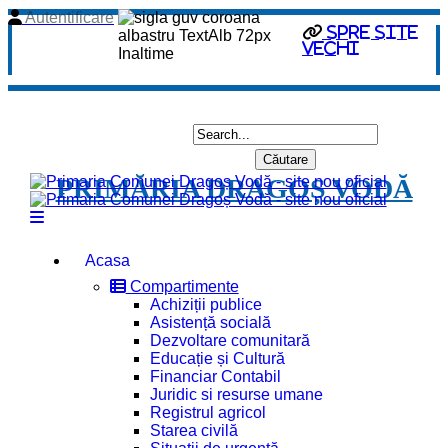
Autentificare
spre site
vechi
PRIMĂRIA DRAGOȘ VODĂ
Acasa
Compartimente
Achiziții publice
Asistență socială
Dezvoltare comunitară
Educație și Cultură
Financiar Contabil
Juridic si resurse umane
Registrul agricol
Starea civilă