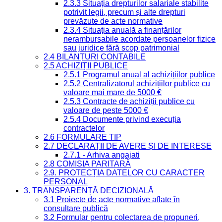
2.3.3 Situația drepturilor salariale stabilite
potrivit legii, precum și alte drepturi
prevăzute de acte normative
2.3.4 Situația anuală a finanțărilor
nerambursabile acordate persoanelor fizice
sau juridice fără scop patrimonial
2.4 BILANȚURI CONTABILE
2.5 ACHIZIȚII PUBLICE
2.5.1 Programul anual al achizițiilor publice
2.5.2 Centralizatorul achizițiilor publice cu
valoare mai mare de 5000 €
2.5.3 Contracte de achiziții publice cu
valoare de peste 5000 €
2.5.4 Documente privind execuția
contractelor
2.6 FORMULARE TIP
2.7 DECLARAȚII DE AVERE ȘI DE INTERESE
2.7.1 - Arhiva angajati
2.8 COMISIA PARITARĂ
2.9. PROTECȚIA DATELOR CU CARACTER
PERSONAL
3. TRANSPARENȚĂ DECIZIONALĂ
3.1 Proiecte de acte normative aflate în
consultare publică
3.2 Formular pentru colectarea de propuneri,