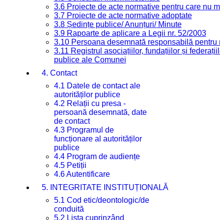
3.6 Proiecte de acte normative pentru care nu ma
3.7 Proiecte de acte normative adoptate
3.8 Ședințe publice/ Anunțuri/ Minute
3.9 Rapoarte de aplicare a Legii nr. 52/2003
3.10 Persoana desemnată responsabilă pentru re
3.11 Registrul asociațiilor, fundațiilor și federații
publice ale Comunei
4. Contact
4.1 Datele de contact ale
autorităților publice
4.2 Relații cu presa -
persoană desemnată, date
de contact
4.3 Programul de
funcționare al autorităților
publice
4.4 Program de audiențe
4.5 Petiții
4.6 Autentificare
5. INTEGRITATE INSTITUȚIONALĂ
5.1 Cod etic/deontologic/de
conduită
5.2 Lista cuprinzând