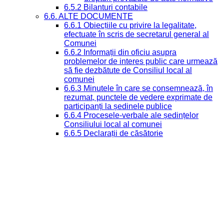
6.5.2 Bilanturi contabile
6.6. ALTE DOCUMENTE
6.6.1 Obiecțiile cu privire la legalitate,
efectuate în scris de secretarul general al
Comunei
6.6.2 Informații din oficiu asupra
problemelor de interes public care urmează
să fie dezbătute de Consiliul local al
comunei
6.6.3 Minutele în care se consemnează, în
rezumat, punctele de vedere exprimate de
participanți la ședinele publice
6.6.4 Procesele-verbale ale ședințelor
Consiliului local al comunei
6.6.5 Declarații de căsătorie