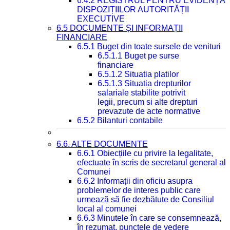
6.4.2 REGISTRUL PENTRU EVIDENȚA
DISPOZIȚIILOR AUTORITĂȚII
EXECUTIVE
6.5 DOCUMENTE ȘI INFORMAȚII
FINANCIARE
6.5.1 Buget din toate sursele de venituri
6.5.1.1 Buget pe surse
financiare
6.5.1.2 Situatia platilor
6.5.1.3 Situatia drepturilor
salariale stabilite potrivit
legii, precum si alte drepturi
prevazute de acte normative
6.5.2 Bilanturi contabile
6.6. ALTE DOCUMENTE
6.6.1 Obiecțiile cu privire la legalitate,
efectuate în scris de secretarul general al
Comunei
6.6.2 Informații din oficiu asupra
problemelor de interes public care
urmează să fie dezbătute de Consiliul
local al comunei
6.6.3 Minutele în care se consemnează,
în rezumat, punctele de vedere