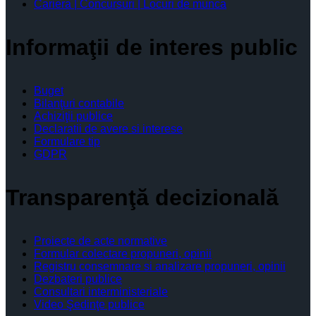
Cariera | Concursuri | Locuri de munca
Informaţii de interes public
Buget
Bilanţuri contabile
Achiziţii publice
Declaratii de avere si interese
Formulare tip
GDPR
Transparenţă decizională
Proiecte de acte normative
Formular colectare propuneri, opinii
Registru consemnare si analizare propuneri, opinii
Dezbateri publice
Consultari interministeriale
Video Şedinţe publice