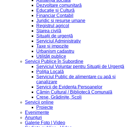
Asistență socială
Dezvoltare comunitară
Educație și Cultură
Financiar Contabil
Juridic si resurse umane
Registrul agricol
Starea civilă
Situații de urgență
Serviciul Administrativ
Taxe și impozite
Urbanism cadastru
Utilități publice
Servicii Publice în Subordine
Serviciul Voluntar pentru Situații de Urgență
Poliția Locală
Serviciul Public de alimentare cu apă și
canalizare
Servicii de Evidența Persoanelor
Cămin Cultural / Bibliotecă Comunală
Creșe, Grădinițe, Școli
Servicii online
Proiecte
Evenimente
Anunțuri
Galerie Foto | Video