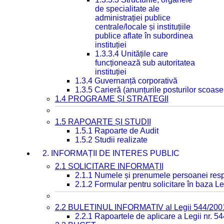
de specialitate ale
administrației publice
centrale/locale și instituțiile
publice aflate în subordinea
instituției
1.3.3.4 Unitățile care
funcționează sub autoritatea
instituției
1.3.4 Guvernanță corporativă
1.3.5 Carieră (anunțurile posturilor scoase
1.4 PROGRAME ȘI STRATEGII
1.5 RAPOARTE ȘI STUDII
1.5.1 Rapoarte de Audit
1.5.2 Studii realizate
2. INFORMAȚII DE INTERES PUBLIC
2.1 SOLICITARE INFORMAȚII
2.1.1 Numele și prenumele persoanei resp
2.1.2 Formular pentru solicitare în baza Le
2.2 BULETINUL INFORMATIV al Legii 544/200
2.2.1 Rapoartele de aplicare a Legii nr. 5