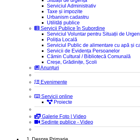
Situații de urgență
Serviciul Administrativ
Taxe și impozite
Urbanism cadastru
Utilități publice
Servicii Publice în Subordine
Serviciul Voluntar pentru Situații de Urgen
Poliția Locală
Serviciul Public de alimentare cu apă și c
Servicii de Evidența Persoanelor
Cămin Cultural / Bibliotecă Comunală
Creșe, Grădinițe, Școli
Anunțuri
Evenimente
Servicii online
Proiecte
Galerie Foto | Video
Sedinte publice - Video
1. Despre Primarie