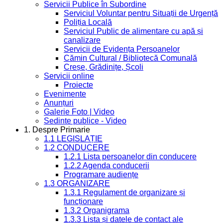
Servicii Publice în Subordine
Serviciul Voluntar pentru Situații de Urgență
Poliția Locală
Serviciul Public de alimentare cu apă și
canalizare
Servicii de Evidența Persoanelor
Cămin Cultural / Bibliotecă Comunală
Creșe, Grădinițe, Școli
Servicii online
Proiecte
Evenimente
Anunțuri
Galerie Foto | Video
Sedinte publice - Video
1. Despre Primarie
1.1 LEGISLAȚIE
1.2 CONDUCERE
1.2.1 Lista persoanelor din conducere
1.2.2 Agenda conducerii
Programare audiențe
1.3 ORGANIZARE
1.3.1 Regulament de organizare și
funcționare
1.3.2 Organigrama
1.3.3 Lista și datele de contact ale