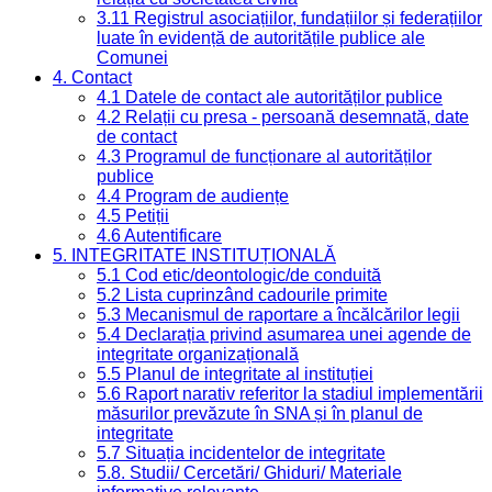
3.11 Registrul asociațiilor, fundațiilor și federațiilor
luate în evidență de autoritățile publice ale
Comunei
4. Contact
4.1 Datele de contact ale autorităților publice
4.2 Relații cu presa - persoană desemnată, date
de contact
4.3 Programul de funcționare al autorităților
publice
4.4 Program de audiențe
4.5 Petiții
4.6 Autentificare
5. INTEGRITATE INSTITUȚIONALĂ
5.1 Cod etic/deontologic/de conduită
5.2 Lista cuprinzând cadourile primite
5.3 Mecanismul de raportare a încălcărilor legii
5.4 Declarația privind asumarea unei agende de
integritate organizațională
5.5 Planul de integritate al instituției
5.6 Raport narativ referitor la stadiul implementării
măsurilor prevăzute în SNA și în planul de
integritate
5.7 Situația incidentelor de integritate
5.8. Studii/ Cercetări/ Ghiduri/ Materiale