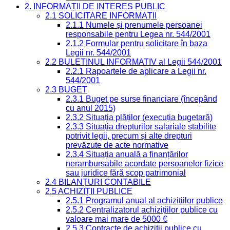
2. INFORMAȚII DE INTERES PUBLIC
2.1 SOLICITARE INFORMAȚII
2.1.1 Numele și prenumele persoanei
responsabile pentru Legea nr. 544/2001
2.1.2 Formular pentru solicitare în baza
Legii nr. 544/2001
2.2 BULETINUL INFORMATIV al Legii 544/2001
2.2.1 Rapoartele de aplicare a Legii nr.
544/2001
2.3 BUGET
2.3.1 Buget pe surse financiare (începând
cu anul 2015)
2.3.2 Situația plăților (execuția bugetară)
2.3.3 Situația drepturilor salariale stabilite
potrivit legii, precum și alte drepturi
prevăzute de acte normative
2.3.4 Situația anuală a finanțărilor
nerambursabile acordate persoanelor fizice
sau juridice fără scop patrimonial
2.4 BILANȚURI CONTABILE
2.5 ACHIZIȚII PUBLICE
2.5.1 Programul anual al achizițiilor publice
2.5.2 Centralizatorul achizițiilor publice cu
valoare mai mare de 5000 €
2.5.3 Contracte de achiziții publice cu