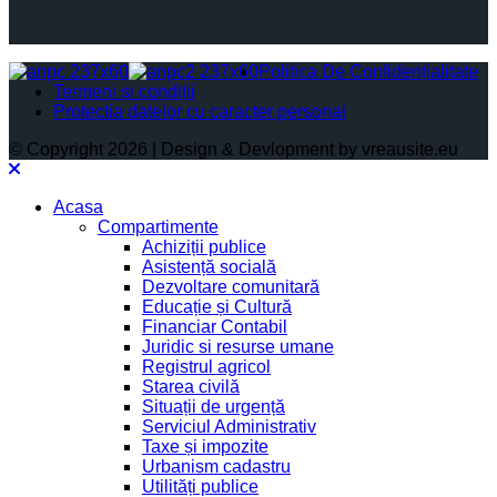
Politica De Confidențialitate
Termeni și condiții
Protectia datelor cu caracter personal
© Copyright 2026 | Design & Devlopment by vreausite.eu
Acasa
Compartimente
Achiziții publice
Asistență socială
Dezvoltare comunitară
Educație și Cultură
Financiar Contabil
Juridic si resurse umane
Registrul agricol
Starea civilă
Situații de urgență
Serviciul Administrativ
Taxe și impozite
Urbanism cadastru
Utilități publice