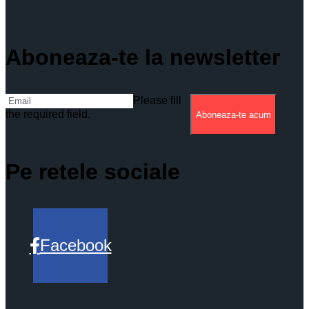
Aboneaza-te la newsletter
Please fill
the required field.
Aboneaza-te acum
Pe retele sociale
Facebook