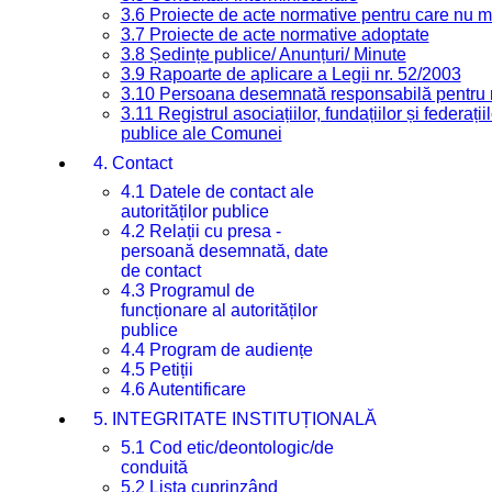
3.6 Proiecte de acte normative pentru care nu ma
3.7 Proiecte de acte normative adoptate
3.8 Ședințe publice/ Anunțuri/ Minute
3.9 Rapoarte de aplicare a Legii nr. 52/2003
3.10 Persoana desemnată responsabilă pentru re
3.11 Registrul asociațiilor, fundațiilor și federații
publice ale Comunei
4. Contact
4.1 Datele de contact ale
autorităților publice
4.2 Relații cu presa -
persoană desemnată, date
de contact
4.3 Programul de
funcționare al autorităților
publice
4.4 Program de audiențe
4.5 Petiții
4.6 Autentificare
5. INTEGRITATE INSTITUȚIONALĂ
5.1 Cod etic/deontologic/de
conduită
5.2 Lista cuprinzând