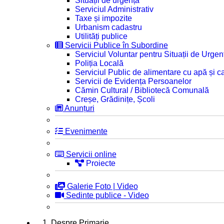
Situații de urgență
Serviciul Administrativ
Taxe și impozite
Urbanism cadastru
Utilități publice
Servicii Publice în Subordine
Serviciul Voluntar pentru Situații de Urgen
Poliția Locală
Serviciul Public de alimentare cu apă și c
Servicii de Evidența Persoanelor
Cămin Cultural / Bibliotecă Comunală
Creșe, Grădinițe, Școli
Anunțuri
Evenimente
Servicii online
Proiecte
Galerie Foto | Video
Sedinte publice - Video
1. Despre Primarie