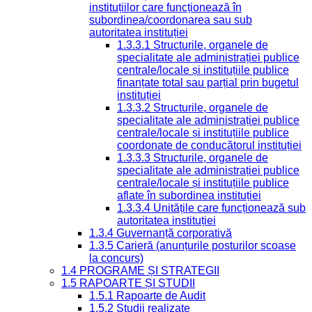
instituțiilor care funcționează în
subordinea/coordonarea sau sub
autoritatea instituției
1.3.3.1 Structurile, organele de
specialitate ale administrației publice
centrale/locale și instituțiile publice
finanțate total sau parțial prin bugetul
instituției
1.3.3.2 Structurile, organele de
specialitate ale administrației publice
centrale/locale și instituțiile publice
coordonate de conducătorul instituției
1.3.3.3 Structurile, organele de
specialitate ale administrației publice
centrale/locale și instituțiile publice
aflate în subordinea instituției
1.3.3.4 Unitățile care funcționează sub
autoritatea instituției
1.3.4 Guvernanță corporativă
1.3.5 Carieră (anunțurile posturilor scoase
la concurs)
1.4 PROGRAME ȘI STRATEGII
1.5 RAPOARTE ȘI STUDII
1.5.1 Rapoarte de Audit
1.5.2 Studii realizate