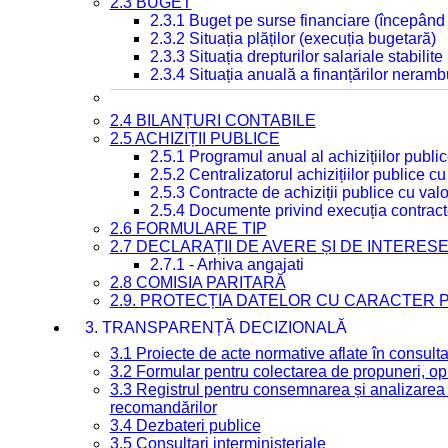
2.3 BUGET
2.3.1 Buget pe surse financiare (începând
2.3.2 Situația plăților (execuția bugetară)
2.3.3 Situația drepturilor salariale stabilit
2.3.4 Situația anuală a finanțărilor neramb
2.4 BILANȚURI CONTABILE
2.5 ACHIZIȚII PUBLICE
2.5.1 Programul anual al achizițiilor publi
2.5.2 Centralizatorul achizițiilor publice 
2.5.3 Contracte de achiziții publice cu va
2.5.4 Documente privind execuția contract
2.6 FORMULARE TIP
2.7 DECLARAȚII DE AVERE ȘI DE INTERES
2.7.1 - Arhiva angajati
2.8 COMISIA PARITARĂ
2.9. PROTECȚIA DATELOR CU CARACTER
3. TRANSPARENȚĂ DECIZIONALĂ
3.1 Proiecte de acte normative aflate în consult
3.2 Formular pentru colectarea de propuneri, opi
3.3 Registrul pentru consemnarea și analizarea p
recomandărilor
3.4 Dezbateri publice
3.5 Consultari interministeriale