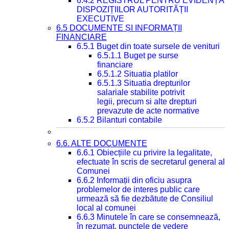
6.4.2 REGISTRUL PENTRU EVIDENȚA
DISPOZIȚIILOR AUTORITĂȚII
EXECUTIVE
6.5 DOCUMENTE ȘI INFORMAȚII
FINANCIARE
6.5.1 Buget din toate sursele de venituri
6.5.1.1 Buget pe surse
financiare
6.5.1.2 Situatia platilor
6.5.1.3 Situatia drepturilor
salariale stabilite potrivit
legii, precum si alte drepturi
prevazute de acte normative
6.5.2 Bilanturi contabile
6.6. ALTE DOCUMENTE
6.6.1 Obiecțiile cu privire la legalitate,
efectuate în scris de secretarul general al
Comunei
6.6.2 Informații din oficiu asupra
problemelor de interes public care
urmează să fie dezbătute de Consiliul
local al comunei
6.6.3 Minutele în care se consemnează,
în rezumat, punctele de vedere