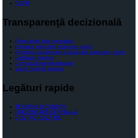
GDPR
Transparenţă decizională
Proiecte de acte normative
Formular colectare propuneri, opinii
Registru consemnare si analizare propuneri, opinii
Dezbateri publice
Consultari interministeriale
Video Şedinţe publice
Legături rapide
TERMENI ŞI CONDIŢII
PREZENTARE GENERALĂ
CONTACTEAZĂ-NE