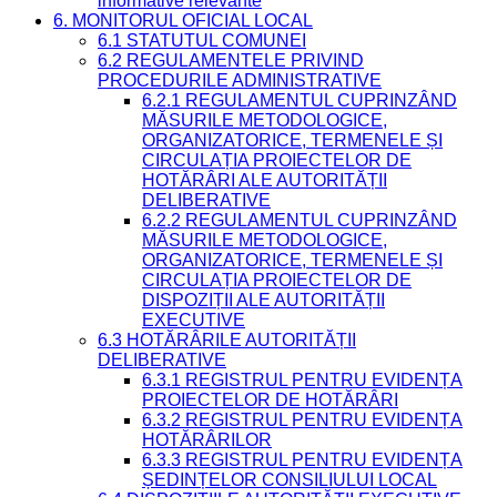
informative relevante
6. MONITORUL OFICIAL LOCAL
6.1 STATUTUL COMUNEI
6.2 REGULAMENTELE PRIVIND
PROCEDURILE ADMINISTRATIVE
6.2.1 REGULAMENTUL CUPRINZÂND
MĂSURILE METODOLOGICE,
ORGANIZATORICE, TERMENELE ȘI
CIRCULAȚIA PROIECTELOR DE
HOTĂRÂRI ALE AUTORITĂȚII
DELIBERATIVE
6.2.2 REGULAMENTUL CUPRINZÂND
MĂSURILE METODOLOGICE,
ORGANIZATORICE, TERMENELE ȘI
CIRCULAȚIA PROIECTELOR DE
DISPOZIȚII ALE AUTORITĂȚII
EXECUTIVE
6.3 HOTĂRÂRILE AUTORITĂȚII
DELIBERATIVE
6.3.1 REGISTRUL PENTRU EVIDENȚA
PROIECTELOR DE HOTĂRÂRI
6.3.2 REGISTRUL PENTRU EVIDENȚA
HOTĂRÂRILOR
6.3.3 REGISTRUL PENTRU EVIDENȚA
ȘEDINȚELOR CONSILIULUI LOCAL