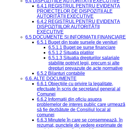
6.4 DISPOZIȚIILE AUTORITĂȚII EXECUTIVE
6.4.1 REGISTRUL PENTRU EVIDENȚA
PROIECTELOR DE DISPOZIȚII ALE
AUTORITĂȚII EXECUTIVE
6.4.2 REGISTRUL PENTRU EVIDENȚA
DISPOZIȚIILOR AUTORITĂȚII
EXECUTIVE
6.5 DOCUMENTE ȘI INFORMAȚII FINANCIARE
6.5.1 Buget din toate sursele de venituri
6.5.1.1 Buget pe surse financiare
6.5.1.2 Situatia platilor
6.5.1.3 Situatia drepturilor salariale
stabilite potrivit legii, precum si alte
drepturi prevazute de acte normative
6.5.2 Bilanturi contabile
6.6. ALTE DOCUMENTE
6.6.1 Obiecțiile cu privire la legalitate,
efectuate în scris de secretarul general al
Comunei
6.6.2 Informații din oficiu asupra
problemelor de interes public care urmează
să fie dezbătute de Consiliul local al
comunei
6.6.3 Minutele în care se consemnează, în
rezumat, punctele de vedere exprimate de