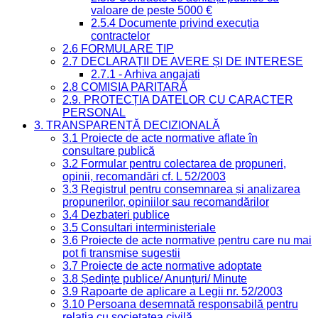
valoare de peste 5000 €
2.5.4 Documente privind execuția
contractelor
2.6 FORMULARE TIP
2.7 DECLARAȚII DE AVERE ȘI DE INTERESE
2.7.1 - Arhiva angajati
2.8 COMISIA PARITARĂ
2.9. PROTECȚIA DATELOR CU CARACTER
PERSONAL
3. TRANSPARENȚĂ DECIZIONALĂ
3.1 Proiecte de acte normative aflate în
consultare publică
3.2 Formular pentru colectarea de propuneri,
opinii, recomandări cf. L 52/2003
3.3 Registrul pentru consemnarea și analizarea
propunerilor, opiniilor sau recomandărilor
3.4 Dezbateri publice
3.5 Consultari interministeriale
3.6 Proiecte de acte normative pentru care nu mai
pot fi transmise sugestii
3.7 Proiecte de acte normative adoptate
3.8 Ședințe publice/ Anunțuri/ Minute
3.9 Rapoarte de aplicare a Legii nr. 52/2003
3.10 Persoana desemnată responsabilă pentru
relația cu societatea civilă