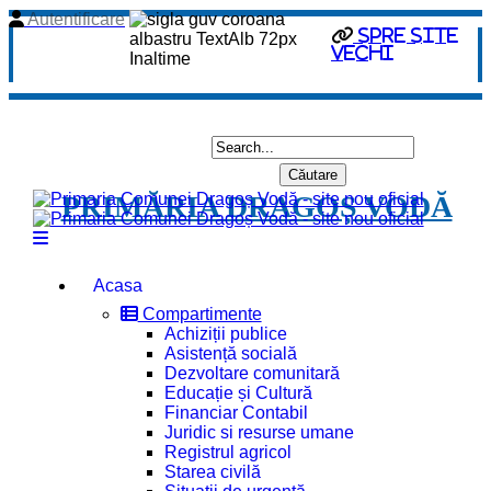
Autentificare
spre site
vechi
PRIMĂRIA DRAGOȘ VODĂ
Acasa
Compartimente
Achiziții publice
Asistență socială
Dezvoltare comunitară
Educație și Cultură
Financiar Contabil
Juridic si resurse umane
Registrul agricol
Starea civilă