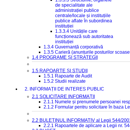
de specialitate ale
administrației publice
centrale/locale și instituțiile
publice aflate în subordinea
instituției
1.3.3.4 Unitățile care
funcționează sub autoritatea
instituției
1.3.4 Guvernanță corporativă
1.3.5 Carieră (anunțurile posturilor scoase
1.4 PROGRAME ȘI STRATEGII
1.5 RAPOARTE ȘI STUDII
1.5.1 Rapoarte de Audit
1.5.2 Studii realizate
2. INFORMAȚII DE INTERES PUBLIC
2.1 SOLICITARE INFORMAȚII
2.1.1 Numele și prenumele persoanei resp
2.1.2 Formular pentru solicitare în baza Le
2.2 BULETINUL INFORMATIV al Legii 544/200
2.2.1 Rapoartele de aplicare a Legii nr. 5