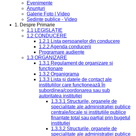
Evenimente
Anunțuri
Galerie Foto | Video
Sedinte publice - Video
1. Despre Primarie
1.1 LEGISLAȚIE
1.2 CONDUCERE
1.2.1 Lista persoanelor din conducere
1.2.2 Agenda conducerii
Programare audiențe
1.3 ORGANIZARE
1.3.1 Regulament de organizare și
funcționare
1.3.2 Organigrama
1.3.3 Lista și datele de contact ale
instituțiilor care funcționează în
subordinea/coordonarea sau sub
autoritatea instituției
1.3.3.1 Structurile, organele de
specialitate ale administrației publice
centrale/locale și instituțiile publice
finanțate total sau parțial prin bugetul
instituției
1.3.3.2 Structurile, organele de
specialitate ale administrației publice