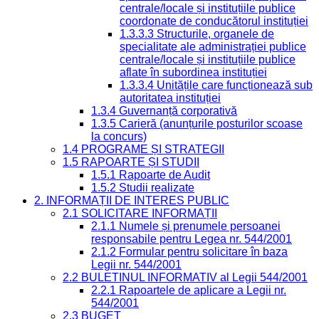
centrale/locale și instituțiile publice
coordonate de conducătorul instituției
1.3.3.3 Structurile, organele de
specialitate ale administrației publice
centrale/locale și instituțiile publice
aflate în subordinea instituției
1.3.3.4 Unitățile care funcționează sub
autoritatea instituției
1.3.4 Guvernanță corporativă
1.3.5 Carieră (anunțurile posturilor scoase
la concurs)
1.4 PROGRAME ȘI STRATEGII
1.5 RAPOARTE ȘI STUDII
1.5.1 Rapoarte de Audit
1.5.2 Studii realizate
2. INFORMAȚII DE INTERES PUBLIC
2.1 SOLICITARE INFORMAȚII
2.1.1 Numele și prenumele persoanei
responsabile pentru Legea nr. 544/2001
2.1.2 Formular pentru solicitare în baza
Legii nr. 544/2001
2.2 BULETINUL INFORMATIV al Legii 544/2001
2.2.1 Rapoartele de aplicare a Legii nr.
544/2001
2.3 BUGET