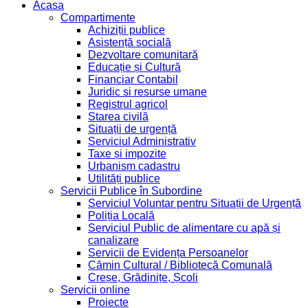
Acasa
Compartimente
Achiziții publice
Asistență socială
Dezvoltare comunitară
Educație și Cultură
Financiar Contabil
Juridic si resurse umane
Registrul agricol
Starea civilă
Situații de urgență
Serviciul Administrativ
Taxe și impozite
Urbanism cadastru
Utilități publice
Servicii Publice în Subordine
Serviciul Voluntar pentru Situații de Urgență
Poliția Locală
Serviciul Public de alimentare cu apă și
canalizare
Servicii de Evidența Persoanelor
Cămin Cultural / Bibliotecă Comunală
Creșe, Grădinițe, Școli
Servicii online
Proiecte