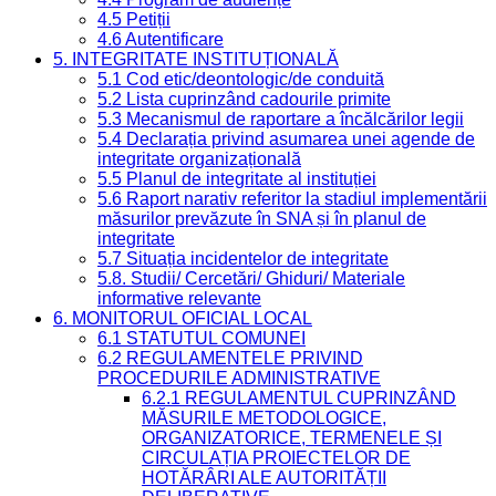
4.5 Petiții
4.6 Autentificare
5. INTEGRITATE INSTITUȚIONALĂ
5.1 Cod etic/deontologic/de conduită
5.2 Lista cuprinzând cadourile primite
5.3 Mecanismul de raportare a încălcărilor legii
5.4 Declarația privind asumarea unei agende de
integritate organizațională
5.5 Planul de integritate al instituției
5.6 Raport narativ referitor la stadiul implementării
măsurilor prevăzute în SNA și în planul de
integritate
5.7 Situația incidentelor de integritate
5.8. Studii/ Cercetări/ Ghiduri/ Materiale
informative relevante
6. MONITORUL OFICIAL LOCAL
6.1 STATUTUL COMUNEI
6.2 REGULAMENTELE PRIVIND
PROCEDURILE ADMINISTRATIVE
6.2.1 REGULAMENTUL CUPRINZÂND
MĂSURILE METODOLOGICE,
ORGANIZATORICE, TERMENELE ȘI
CIRCULAȚIA PROIECTELOR DE
HOTĂRÂRI ALE AUTORITĂȚII