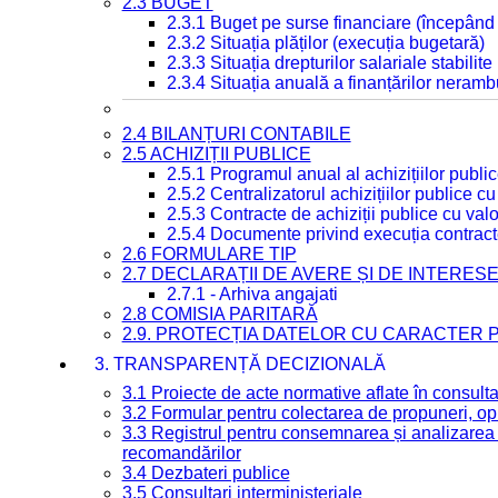
2.3 BUGET
2.3.1 Buget pe surse financiare (începând
2.3.2 Situația plăților (execuția bugetară)
2.3.3 Situația drepturilor salariale stabilit
2.3.4 Situația anuală a finanțărilor neramb
2.4 BILANȚURI CONTABILE
2.5 ACHIZIȚII PUBLICE
2.5.1 Programul anual al achizițiilor publi
2.5.2 Centralizatorul achizițiilor publice 
2.5.3 Contracte de achiziții publice cu va
2.5.4 Documente privind execuția contract
2.6 FORMULARE TIP
2.7 DECLARAȚII DE AVERE ȘI DE INTERES
2.7.1 - Arhiva angajati
2.8 COMISIA PARITARĂ
2.9. PROTECȚIA DATELOR CU CARACTER
3. TRANSPARENȚĂ DECIZIONALĂ
3.1 Proiecte de acte normative aflate în consult
3.2 Formular pentru colectarea de propuneri, opi
3.3 Registrul pentru consemnarea și analizarea p
recomandărilor
3.4 Dezbateri publice
3.5 Consultari interministeriale