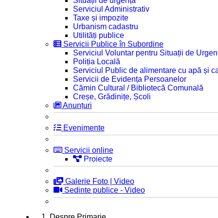
Situații de urgență
Serviciul Administrativ
Taxe și impozite
Urbanism cadastru
Utilități publice
Servicii Publice în Subordine
Serviciul Voluntar pentru Situații de Urgen
Poliția Locală
Serviciul Public de alimentare cu apă și c
Servicii de Evidența Persoanelor
Cămin Cultural / Bibliotecă Comunală
Creșe, Grădinițe, Școli
Anunțuri
Evenimente
Servicii online
Proiecte
Galerie Foto | Video
Sedinte publice - Video
1. Despre Primarie