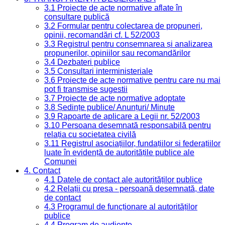
3.1 Proiecte de acte normative aflate în
consultare publică
3.2 Formular pentru colectarea de propuneri,
opinii, recomandări cf. L 52/2003
3.3 Registrul pentru consemnarea și analizarea
propunerilor, opiniilor sau recomandărilor
3.4 Dezbateri publice
3.5 Consultari interministeriale
3.6 Proiecte de acte normative pentru care nu mai
pot fi transmise sugestii
3.7 Proiecte de acte normative adoptate
3.8 Ședințe publice/ Anunțuri/ Minute
3.9 Rapoarte de aplicare a Legii nr. 52/2003
3.10 Persoana desemnată responsabilă pentru
relația cu societatea civilă
3.11 Registrul asociațiilor, fundațiilor și federațiilor
luate în evidență de autoritățile publice ale
Comunei
4. Contact
4.1 Datele de contact ale autorităților publice
4.2 Relații cu presa - persoană desemnată, date
de contact
4.3 Programul de funcționare al autorităților
publice
4.4 Program de audiențe