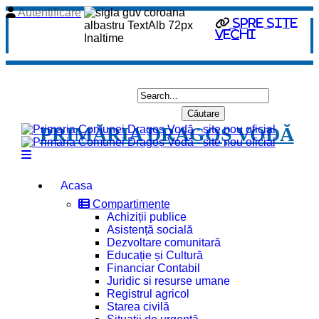
Autentificare
spre site
vechi
PRIMĂRIA DRAGOȘ VODĂ
Acasa
Compartimente
Achiziții publice
Asistență socială
Dezvoltare comunitară
Educație și Cultură
Financiar Contabil
Juridic si resurse umane
Registrul agricol
Starea civilă