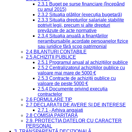
2.3.1 Buget pe surse financiare (începând
cu anul 2015)
2.3.2 Situația plăților (execuția bugetară)
2.3.3 Situația drepturilor salariale stabilite
potrivit legii, precum și alte drepturi
prevăzute de acte normative
2.3.4 Situația anuală a finanțărilor
nerambursabile acordate persoanelor fizice
sau juridice fără scop patrimonial
2.4 BILANȚURI CONTABILE
2.5 ACHIZIȚII PUBLICE
2.5.1 Programul anual al achizițiilor publice
2.5.2 Centralizatorul achizițiilor publice cu
valoare mai mare de 5000 €
2.5.3 Contracte de achiziții publice cu
valoare de peste 5000 €
2.5.4 Documente privind execuția
contractelor
2.6 FORMULARE TIP
2.7 DECLARAȚII DE AVERE ȘI DE INTERESE
2.7.1 - Arhiva angajati
2.8 COMISIA PARITARĂ
2.9. PROTECȚIA DATELOR CU CARACTER
PERSONAL
3. TRANSPARENȚĂ DECIZIONALĂ