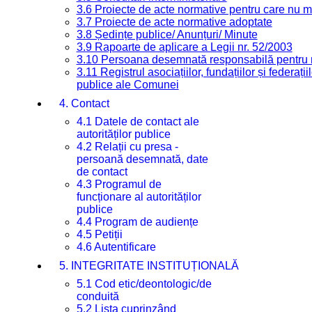
3.6 Proiecte de acte normative pentru care nu ma
3.7 Proiecte de acte normative adoptate
3.8 Ședințe publice/ Anunțuri/ Minute
3.9 Rapoarte de aplicare a Legii nr. 52/2003
3.10 Persoana desemnată responsabilă pentru re
3.11 Registrul asociațiilor, fundațiilor și federații
publice ale Comunei
4. Contact
4.1 Datele de contact ale
autorităților publice
4.2 Relații cu presa -
persoană desemnată, date
de contact
4.3 Programul de
funcționare al autorităților
publice
4.4 Program de audiențe
4.5 Petiții
4.6 Autentificare
5. INTEGRITATE INSTITUȚIONALĂ
5.1 Cod etic/deontologic/de
conduită
5.2 Lista cuprinzând