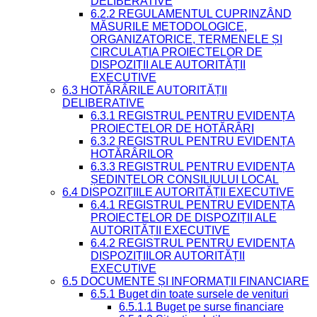
DELIBERATIVE
6.2.2 REGULAMENTUL CUPRINZÂND
MĂSURILE METODOLOGICE,
ORGANIZATORICE, TERMENELE ȘI
CIRCULAȚIA PROIECTELOR DE
DISPOZIȚII ALE AUTORITĂȚII
EXECUTIVE
6.3 HOTĂRÂRILE AUTORITĂȚII
DELIBERATIVE
6.3.1 REGISTRUL PENTRU EVIDENȚA
PROIECTELOR DE HOTĂRÂRI
6.3.2 REGISTRUL PENTRU EVIDENȚA
HOTĂRÂRILOR
6.3.3 REGISTRUL PENTRU EVIDENȚA
ȘEDINȚELOR CONSILIULUI LOCAL
6.4 DISPOZIȚIILE AUTORITĂȚII EXECUTIVE
6.4.1 REGISTRUL PENTRU EVIDENȚA
PROIECTELOR DE DISPOZIȚII ALE
AUTORITĂȚII EXECUTIVE
6.4.2 REGISTRUL PENTRU EVIDENȚA
DISPOZIȚIILOR AUTORITĂȚII
EXECUTIVE
6.5 DOCUMENTE ȘI INFORMAȚII FINANCIARE
6.5.1 Buget din toate sursele de venituri
6.5.1.1 Buget pe surse financiare