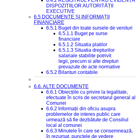
6.4.2 REGISTRUL PENTRU EVIDENȚA
DISPOZIȚIILOR AUTORITĂȚII
EXECUTIVE
6.5 DOCUMENTE ȘI INFORMAȚII
FINANCIARE
6.5.1 Buget din toate sursele de venituri
6.5.1.1 Buget pe surse
financiare
6.5.1.2 Situatia platilor
6.5.1.3 Situatia drepturilor
salariale stabilite potrivit
legii, precum si alte drepturi
prevazute de acte normative
6.5.2 Bilanturi contabile
6.6. ALTE DOCUMENTE
6.6.1 Obiecțiile cu privire la legalitate,
efectuate în scris de secretarul general al
Comunei
6.6.2 Informații din oficiu asupra
problemelor de interes public care
urmează să fie dezbătute de Consiliul
local al comunei
6.6.3 Minutele în care se consemnează,
în rezumat, punctele de vedere