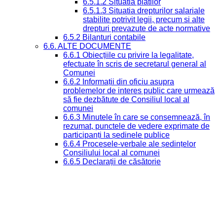
6.5.1.2 Situatia platilor
6.5.1.3 Situatia drepturilor salariale
stabilite potrivit legii, precum si alte
drepturi prevazute de acte normative
6.5.2 Bilanturi contabile
6.6. ALTE DOCUMENTE
6.6.1 Obiecțiile cu privire la legalitate,
efectuate în scris de secretarul general al
Comunei
6.6.2 Informații din oficiu asupra
problemelor de interes public care urmează
să fie dezbătute de Consiliul local al
comunei
6.6.3 Minutele în care se consemnează, în
rezumat, punctele de vedere exprimate de
participanți la ședinele publice
6.6.4 Procesele-verbale ale ședințelor
Consiliului local al comunei
6.6.5 Declarații de căsătorie