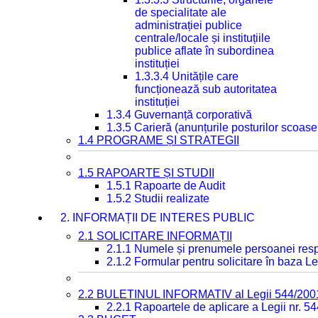
de specialitate ale
administrației publice
centrale/locale și instituțiile
publice aflate în subordinea
instituției
1.3.3.4 Unitățile care
funcționează sub autoritatea
instituției
1.3.4 Guvernanță corporativă
1.3.5 Carieră (anunțurile posturilor scoase
1.4 PROGRAME ȘI STRATEGII
1.5 RAPOARTE ȘI STUDII
1.5.1 Rapoarte de Audit
1.5.2 Studii realizate
2. INFORMAȚII DE INTERES PUBLIC
2.1 SOLICITARE INFORMAȚII
2.1.1 Numele și prenumele persoanei resp
2.1.2 Formular pentru solicitare în baza Le
2.2 BULETINUL INFORMATIV al Legii 544/200
2.2.1 Rapoartele de aplicare a Legii nr. 5