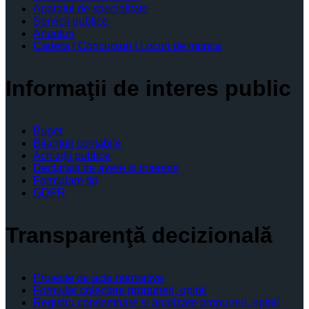
Aparatul de specialitate
Servicii publice
Anunturi
Cariera | Concursuri | Locuri de munca
Informaţii de interes public
Buget
Bilanţuri contabile
Achiziţii publice
Declaratii de avere si interese
Formulare tip
GDPR
Transparenţă decizională
Proiecte de acte normative
Formular colectare propuneri, opinii
Registru consemnare si analizare propuneri, opinii