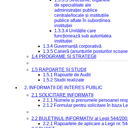
de specialitate ale
administrației publice
centrale/locale și instituțiile
publice aflate în subordinea
instituției
1.3.3.4 Unitățile care
funcționează sub autoritatea
instituției
1.3.4 Guvernanță corporativă
1.3.5 Carieră (anunțurile posturilor scoase
1.4 PROGRAME ȘI STRATEGII
1.5 RAPOARTE ȘI STUDII
1.5.1 Rapoarte de Audit
1.5.2 Studii realizate
2. INFORMAȚII DE INTERES PUBLIC
2.1 SOLICITARE INFORMAȚII
2.1.1 Numele și prenumele persoanei resp
2.1.2 Formular pentru solicitare în baza Le
2.2 BULETINUL INFORMATIV al Legii 544/200
2.2.1 Rapoartele de aplicare a Legii nr. 5