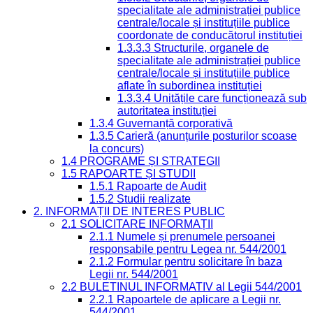
specialitate ale administrației publice
centrale/locale și instituțiile publice
coordonate de conducătorul instituției
1.3.3.3 Structurile, organele de
specialitate ale administrației publice
centrale/locale și instituțiile publice
aflate în subordinea instituției
1.3.3.4 Unitățile care funcționează sub
autoritatea instituției
1.3.4 Guvernanță corporativă
1.3.5 Carieră (anunțurile posturilor scoase
la concurs)
1.4 PROGRAME ȘI STRATEGII
1.5 RAPOARTE ȘI STUDII
1.5.1 Rapoarte de Audit
1.5.2 Studii realizate
2. INFORMAȚII DE INTERES PUBLIC
2.1 SOLICITARE INFORMAȚII
2.1.1 Numele și prenumele persoanei
responsabile pentru Legea nr. 544/2001
2.1.2 Formular pentru solicitare în baza
Legii nr. 544/2001
2.2 BULETINUL INFORMATIV al Legii 544/2001
2.2.1 Rapoartele de aplicare a Legii nr.
544/2001