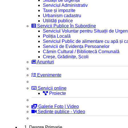
Situații de urgență
Serviciul Administrativ
Taxe și impozite
Urbanism cadastru
Utilități publice
Servicii Publice în Subordine
Serviciul Voluntar pentru Situații de Urgen
Poliția Locală
Serviciul Public de alimentare cu apă și c
Servicii de Evidența Persoanelor
Cămin Cultural / Bibliotecă Comunală
Creșe, Grădinițe, Școli
Anunțuri
Evenimente
Servicii online
Proiecte
Galerie Foto | Video
Sedinte publice - Video
1. Despre Primarie