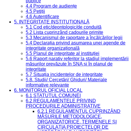
publice
4.4 Program de audiențe
4.5 Petiții
4.6 Autentificare
5. INTEGRITATE INSTITUȚIONALĂ
5.1 Cod etic/deontologic/de conduită
5.2 Lista cuprinzând cadourile primite
5.3 Mecanismul de raportare a încălcărilor legii
5.4 Declarația privind asumarea unei agende de
integritate organizațională
5.5 Planul de integritate al instituției
5.6 Raport narativ referitor la stadiul implementării
măsurilor prevăzute în SNA și în planul de
integritate
5.7 Situația incidentelor de integritate
5.8. Studii/ Cercetări/ Ghiduri/ Materiale
informative relevante
6. MONITORUL OFICIAL LOCAL
6.1 STATUTUL COMUNEI
6.2 REGULAMENTELE PRIVIND
PROCEDURILE ADMINISTRATIVE
6.2.1 REGULAMENTUL CUPRINZÂND
MĂSURILE METODOLOGICE,
ORGANIZATORICE, TERMENELE ȘI
CIRCULAȚIA PROIECTELOR DE