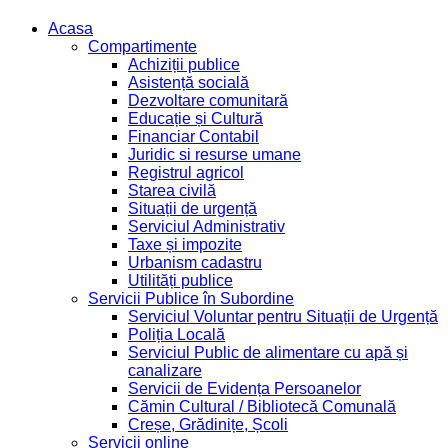
Acasa
Compartimente
Achiziții publice
Asistență socială
Dezvoltare comunitară
Educație și Cultură
Financiar Contabil
Juridic si resurse umane
Registrul agricol
Starea civilă
Situații de urgență
Serviciul Administrativ
Taxe și impozite
Urbanism cadastru
Utilități publice
Servicii Publice în Subordine
Serviciul Voluntar pentru Situații de Urgență
Poliția Locală
Serviciul Public de alimentare cu apă și
canalizare
Servicii de Evidența Persoanelor
Cămin Cultural / Bibliotecă Comunală
Creșe, Grădinițe, Școli
Servicii online