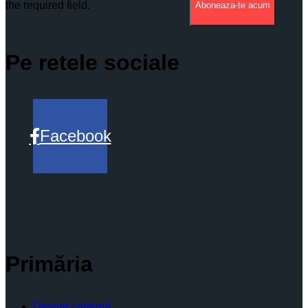
the required field.
Aboneaza-te acum
Pe retele sociale
Facebook
Primăria
Despre comună