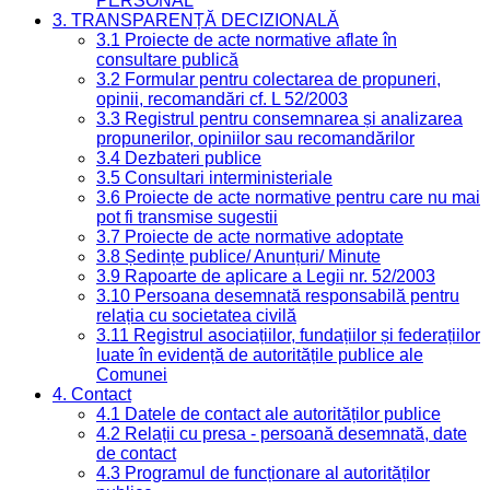
PERSONAL
3. TRANSPARENȚĂ DECIZIONALĂ
3.1 Proiecte de acte normative aflate în
consultare publică
3.2 Formular pentru colectarea de propuneri,
opinii, recomandări cf. L 52/2003
3.3 Registrul pentru consemnarea și analizarea
propunerilor, opiniilor sau recomandărilor
3.4 Dezbateri publice
3.5 Consultari interministeriale
3.6 Proiecte de acte normative pentru care nu mai
pot fi transmise sugestii
3.7 Proiecte de acte normative adoptate
3.8 Ședințe publice/ Anunțuri/ Minute
3.9 Rapoarte de aplicare a Legii nr. 52/2003
3.10 Persoana desemnată responsabilă pentru
relația cu societatea civilă
3.11 Registrul asociațiilor, fundațiilor și federațiilor
luate în evidență de autoritățile publice ale
Comunei
4. Contact
4.1 Datele de contact ale autorităților publice
4.2 Relații cu presa - persoană desemnată, date
de contact
4.3 Programul de funcționare al autorităților