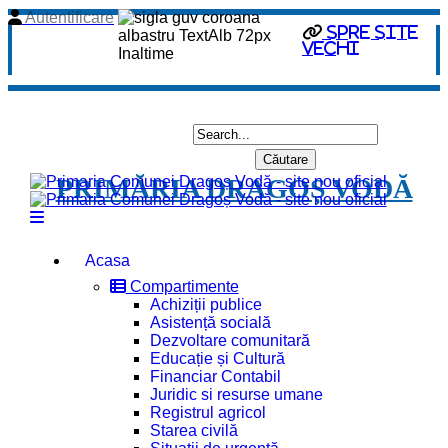
Autentificare
spre site
vechi
PRIMĂRIA DRAGOȘ VODĂ
Acasa
Compartimente
Achiziții publice
Asistență socială
Dezvoltare comunitară
Educație și Cultură
Financiar Contabil
Juridic si resurse umane
Registrul agricol
Starea civilă