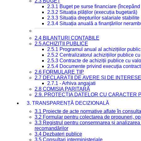
2.3 BUGET
2.3.1 Buget pe surse financiare (începând
2.3.2 Situația plăților (execuția bugetară)
2.3.3 Situația drepturilor salariale stabilit
2.3.4 Situația anuală a finanțărilor neramb
2.4 BILANȚURI CONTABILE
2.5 ACHIZIȚII PUBLICE
2.5.1 Programul anual al achizițiilor publi
2.5.2 Centralizatorul achizițiilor publice 
2.5.3 Contracte de achiziții publice cu va
2.5.4 Documente privind execuția contract
2.6 FORMULARE TIP
2.7 DECLARAȚII DE AVERE ȘI DE INTERES
2.7.1 - Arhiva angajati
2.8 COMISIA PARITARĂ
2.9. PROTECȚIA DATELOR CU CARACTER
3. TRANSPARENȚĂ DECIZIONALĂ
3.1 Proiecte de acte normative aflate în consult
3.2 Formular pentru colectarea de propuneri, opi
3.3 Registrul pentru consemnarea și analizarea p
recomandărilor
3.4 Dezbateri publice
3.5 Consultari interministeriale