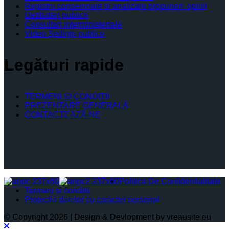
Registru consemnare si analizare propuneri, opinii
Dezbateri publice
Consultari interministeriale
Video Şedinţe publice
Legături rapide
TERMENI ŞI CONDIŢII
PREZENTARE GENERALĂ
CONTACTEAZĂ-NE
Politica De Confidențialitate
Termeni și condiții
Protectia datelor cu caracter personal
© Copyright 2026 | Design & Devlopment by vreausite.eu