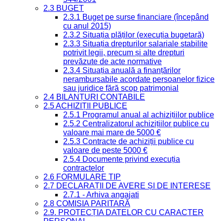
2.3 BUGET
2.3.1 Buget pe surse financiare (începând
cu anul 2015)
2.3.2 Situația plăților (execuția bugetară)
2.3.3 Situația drepturilor salariale stabilite
potrivit legii, precum și alte drepturi
prevăzute de acte normative
2.3.4 Situația anuală a finanțărilor
nerambursabile acordate persoanelor fizice
sau juridice fără scop patrimonial
2.4 BILANȚURI CONTABILE
2.5 ACHIZIȚII PUBLICE
2.5.1 Programul anual al achizițiilor publice
2.5.2 Centralizatorul achizițiilor publice cu
valoare mai mare de 5000 €
2.5.3 Contracte de achiziții publice cu
valoare de peste 5000 €
2.5.4 Documente privind execuția
contractelor
2.6 FORMULARE TIP
2.7 DECLARAȚII DE AVERE ȘI DE INTERESE
2.7.1 - Arhiva angajati
2.8 COMISIA PARITARĂ
2.9. PROTECȚIA DATELOR CU CARACTER