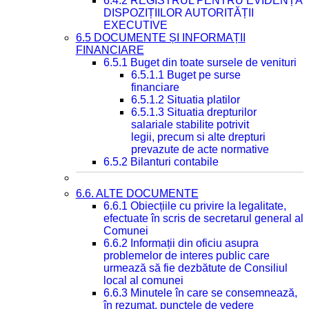
6.4.2 REGISTRUL PENTRU EVIDENȚA
DISPOZIȚIILOR AUTORITĂȚII
EXECUTIVE
6.5 DOCUMENTE ȘI INFORMAȚII
FINANCIARE
6.5.1 Buget din toate sursele de venituri
6.5.1.1 Buget pe surse
financiare
6.5.1.2 Situatia platilor
6.5.1.3 Situatia drepturilor
salariale stabilite potrivit
legii, precum si alte drepturi
prevazute de acte normative
6.5.2 Bilanturi contabile
6.6. ALTE DOCUMENTE
6.6.1 Obiecțiile cu privire la legalitate,
efectuate în scris de secretarul general al
Comunei
6.6.2 Informații din oficiu asupra
problemelor de interes public care
urmează să fie dezbătute de Consiliul
local al comunei
6.6.3 Minutele în care se consemnează,
în rezumat, punctele de vedere