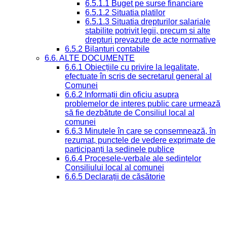
6.5.1.1 Buget pe surse financiare
6.5.1.2 Situatia platilor
6.5.1.3 Situatia drepturilor salariale
stabilite potrivit legii, precum si alte
drepturi prevazute de acte normative
6.5.2 Bilanturi contabile
6.6. ALTE DOCUMENTE
6.6.1 Obiecțiile cu privire la legalitate,
efectuate în scris de secretarul general al
Comunei
6.6.2 Informații din oficiu asupra
problemelor de interes public care urmează
să fie dezbătute de Consiliul local al
comunei
6.6.3 Minutele în care se consemnează, în
rezumat, punctele de vedere exprimate de
participanți la ședinele publice
6.6.4 Procesele-verbale ale ședințelor
Consiliului local al comunei
6.6.5 Declarații de căsătorie