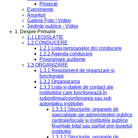
Proiecte
Evenimente
Anunțuri
Galerie Foto | Video
Sedinte publice - Video
1. Despre Primarie
1.1 LEGISLAȚIE
1.2 CONDUCERE
1.2.1 Lista persoanelor din conducere
1.2.2 Agenda conducerii
Programare audiențe
1.3 ORGANIZARE
1.3.1 Regulament de organizare și
funcționare
1.3.2 Organigrama
1.3.3 Lista și datele de contact ale
instituțiilor care funcționează în
subordinea/coordonarea sau sub
autoritatea instituției
1.3.3.1 Structurile, organele de
specialitate ale administrației publice
centrale/locale și instituțiile publice
finanțate total sau parțial prin bugetul
instituției
1.3.3.2 Structurile, organele de