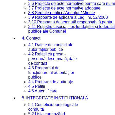
3.6 Proiecte de acte normative pentru care nu ma
3.7 Proiecte de acte normative adoptate
3.8 Ședințe publice/ Anunțuri/ Minute
3.9 Rapoarte de aplicare a Legii nr. 52/2003
3.10 Persoana desemnată responsabilă pentru re
3.11 Registrul asociațiilor, fundațiilor și federații
publice ale Comunei
4. Contact
4.1 Datele de contact ale
autorităților publice
4.2 Relații cu presa -
persoană desemnată, date
de contact
4.3 Programul de
funcționare al autorităților
publice
4.4 Program de audiențe
4.5 Petiții
4.6 Autentificare
5. INTEGRITATE INSTITUȚIONALĂ
5.1 Cod etic/deontologic/de
conduită
5.2 Lista cuprinzând