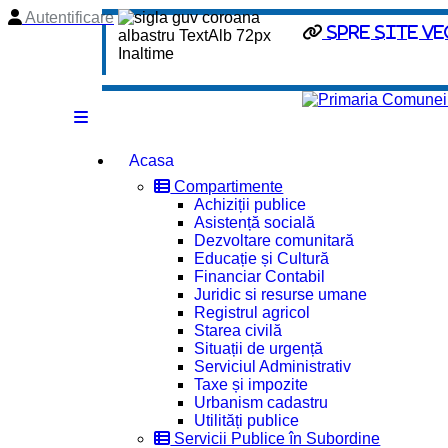
Autentificare
spre site ve
Acasa
Compartimente
Achiziții publice
Asistență socială
Dezvoltare comunitară
Educație și Cultură
Financiar Contabil
Juridic si resurse umane
Registrul agricol
Starea civilă
Situații de urgență
Serviciul Administrativ
Taxe și impozite
Urbanism cadastru
Utilități publice
Servicii Publice în Subordine