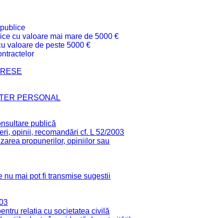
 publice
ublice cu valoare mai mare de 5000 €
 cu valoare de peste 5000 €
ntractelor
TERESE
CTER PERSONAL
onsultare publică
ri, opinii, recomandări cf. L 52/2003
zarea propunerilor, opiniilor sau
 nu mai pot fi transmise sugestii
003
tru relația cu societatea civilă