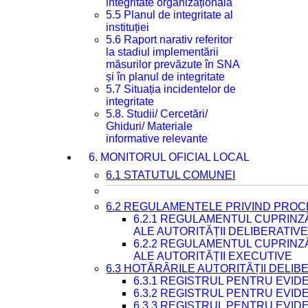
integritate organizațională
5.5 Planul de integritate al
instituției
5.6 Raport narativ referitor
la stadiul implementării
măsurilor prevăzute în SNA
și în planul de integritate
5.7 Situația incidentelor de
integritate
5.8. Studii/ Cercetări/
Ghiduri/ Materiale
informative relevante
6. MONITORUL OFICIAL LOCAL
6.1 STATUTUL COMUNEI
6.2 REGULAMENTELE PRIVIND PROC
6.2.1 REGULAMENTUL CUPRINZ
ALE AUTORITĂȚII DELIBERATIV
6.2.2 REGULAMENTUL CUPRINZ
ALE AUTORITĂȚII EXECUTIVE
6.3 HOTĂRÂRILE AUTORITĂȚII DELIB
6.3.1 REGISTRUL PENTRU EVI
6.3.2 REGISTRUL PENTRU EVI
6.3.3 REGISTRUL PENTRU EVID