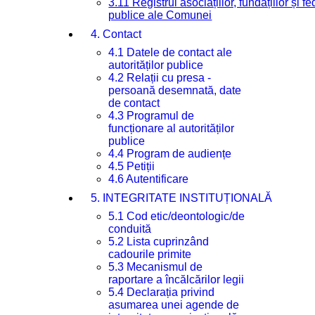
3.11 Registrul asociațiilor, fundațiilor și fe
publice ale Comunei
4. Contact
4.1 Datele de contact ale
autorităților publice
4.2 Relații cu presa -
persoană desemnată, date
de contact
4.3 Programul de
funcționare al autorităților
publice
4.4 Program de audiențe
4.5 Petiții
4.6 Autentificare
5. INTEGRITATE INSTITUȚIONALĂ
5.1 Cod etic/deontologic/de
conduită
5.2 Lista cuprinzând
cadourile primite
5.3 Mecanismul de
raportare a încălcărilor legii
5.4 Declarația privind
asumarea unei agende de