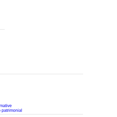
rmative
p patrimonial