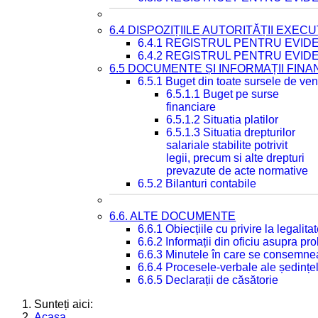
6.4 DISPOZIȚIILE AUTORITĂȚII EXECU
6.4.1 REGISTRUL PENTRU EVID
6.4.2 REGISTRUL PENTRU EVID
6.5 DOCUMENTE ȘI INFORMAȚII FIN
6.5.1 Buget din toate sursele de veni
6.5.1.1 Buget pe surse
financiare
6.5.1.2 Situatia platilor
6.5.1.3 Situatia drepturilor
salariale stabilite potrivit
legii, precum si alte drepturi
prevazute de acte normative
6.5.2 Bilanturi contabile
6.6. ALTE DOCUMENTE
6.6.1 Obiecțiile cu privire la legali
6.6.2 Informații din oficiu asupra p
6.6.3 Minutele în care se consemnea
6.6.4 Procesele-verbale ale ședințel
6.6.5 Declarații de căsătorie
Sunteți aici:
Acasa