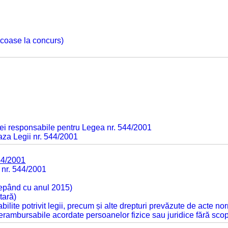
 scoase la concurs)
ei responsabile pentru Legea nr. 544/2001
baza Legii nr. 544/2001
44/2001
 nr. 544/2001
cepând cu anul 2015)
tară)
tabilite potrivit legii, precum și alte drepturi prevăzute de acte no
 nerambursabile acordate persoanelor fizice sau juridice fără sco