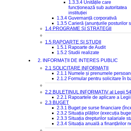
1.3.3.4 Unitățile care
funcționează sub autoritatea
instituției
1.3.4 Guvernanță corporativă
1.3.5 Carieră (anunțurile posturilor
1.4 PROGRAME ȘI STRATEGII
1.5 RAPOARTE ȘI STUDII
1.5.1 Rapoarte de Audit
1.5.2 Studii realizate
2. INFORMAȚII DE INTERES PUBLIC
2.1 SOLICITARE INFORMAȚII
2.1.1 Numele și prenumele persoan
2.1.2 Formular pentru solicitare în 
2.2 BULETINUL INFORMATIV al Legii 5
2.2.1 Rapoartele de aplicare a Legii
2.3 BUGET
2.3.1 Buget pe surse financiare (în
2.3.2 Situația plăților (execuția buge
2.3.3 Situația drepturilor salariale s
2.3.4 Situația anuală a finanțărilor