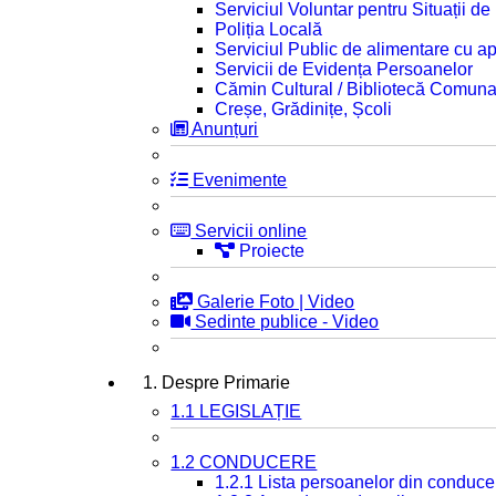
Serviciul Voluntar pentru Situații d
Poliția Locală
Serviciul Public de alimentare cu ap
Servicii de Evidența Persoanelor
Cămin Cultural / Bibliotecă Comuna
Creșe, Grădinițe, Școli
Anunțuri
Evenimente
Servicii online
Proiecte
Galerie Foto | Video
Sedinte publice - Video
1. Despre Primarie
1.1 LEGISLAȚIE
1.2 CONDUCERE
1.2.1 Lista persoanelor din conduce