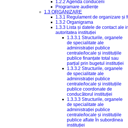
1.2.2 Agenda conducerii
Programare audiențe
1.3 ORGANIZARE
1.3.1 Regulament de organizare și 
1.3.2 Organigrama
1.3.3 Lista și datele de contact ale
autoritatea instituției
1.3.3.1 Structurile, organele
de specialitate ale
administrației publice
centrale/locale și instituțiile
publice finanțate total sau
parțial prin bugetul instituției
1.3.3.2 Structurile, organele
de specialitate ale
administrației publice
centrale/locale și instituțiile
publice coordonate de
conducătorul instituției
1.3.3.3 Structurile, organele
de specialitate ale
administrației publice
centrale/locale și instituțiile
publice aflate în subordinea
instituției