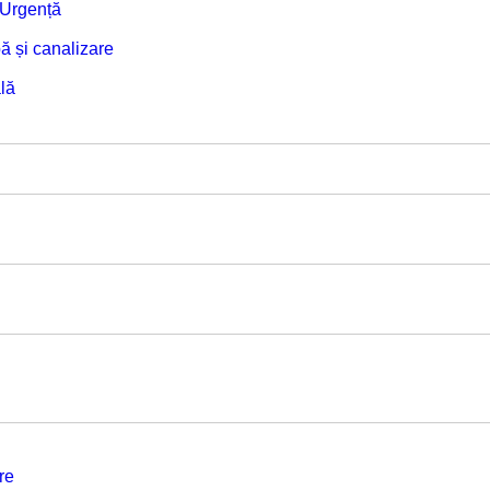
e Urgență
ă și canalizare
lă
re