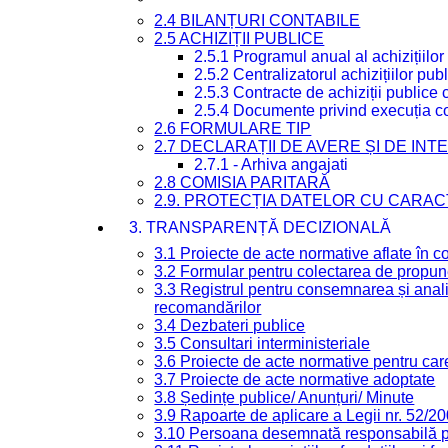
2.4 BILANȚURI CONTABILE
2.5 ACHIZIȚII PUBLICE
2.5.1 Programul anual al achizițiilor
2.5.2 Centralizatorul achizițiilor p
2.5.3 Contracte de achiziții publice
2.5.4 Documente privind execuția co
2.6 FORMULARE TIP
2.7 DECLARAȚII DE AVERE ȘI DE IN
2.7.1 - Arhiva angajati
2.8 COMISIA PARITARĂ
2.9. PROTECȚIA DATELOR CU CARA
3. TRANSPARENȚĂ DECIZIONALĂ
3.1 Proiecte de acte normative aflate în c
3.2 Formular pentru colectarea de propune
3.3 Registrul pentru consemnarea și anali
recomandărilor
3.4 Dezbateri publice
3.5 Consultari interministeriale
3.6 Proiecte de acte normative pentru care
3.7 Proiecte de acte normative adoptate
3.8 Ședințe publice/ Anunțuri/ Minute
3.9 Rapoarte de aplicare a Legii nr. 52/2
3.10 Persoana desemnată responsabilă pen