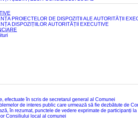
TIVE
ENȚA PROIECTELOR DE DISPOZIȚII ALE AUTORITĂȚII EXE
ENȚA DISPOZIȚIILOR AUTORITĂȚII EXECUTIVE
ANCIARE
turi
tate, efectuate în scris de secretarul general al Comunei
roblemelor de interes public care urmează să fie dezbătute de Con
ză, în rezumat, punctele de vedere exprimate de participanți la
or Consiliului local al comunei