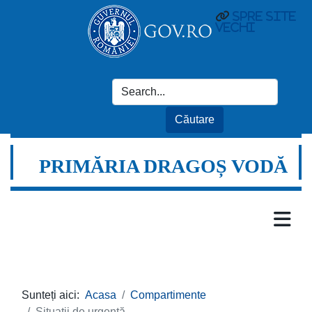
spre site
vechi
PRIMĂRIA DRAGOȘ VODĂ
Sunteți aici:
Acasa
Compartimente
Situații de urgență