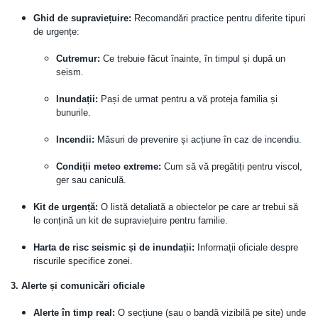
Ghid de supraviețuire:
Recomandări practice pentru diferite tipuri
de urgențe:
Cutremur:
Ce trebuie făcut înainte, în timpul și după un
seism.
Inundații:
Pași de urmat pentru a vă proteja familia și
bunurile.
Incendii:
Măsuri de prevenire și acțiune în caz de incendiu.
Condiții meteo extreme:
Cum să vă pregătiți pentru viscol,
ger sau caniculă.
Kit de urgență:
O listă detaliată a obiectelor pe care ar trebui să
le conțină un kit de supraviețuire pentru familie.
Harta de risc seismic și de inundații:
Informații oficiale despre
riscurile specifice zonei.
3. Alerte și comunicări oficiale
Alerte în timp real:
O secțiune (sau o bandă vizibilă pe site) unde