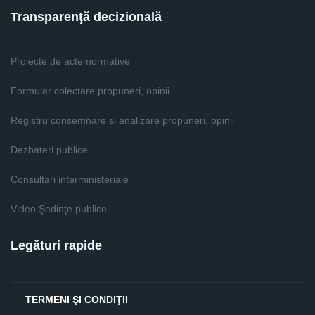
Transparenţă decizională
Proiecte de acte normative
Formular colectare propuneri, opinii
Registru consemnare si analizare propuneri, opinii
Dezbateri publice
Consultari interministeriale
Video Şedinţe publice
Legături rapide
TERMENI ŞI CONDIŢII