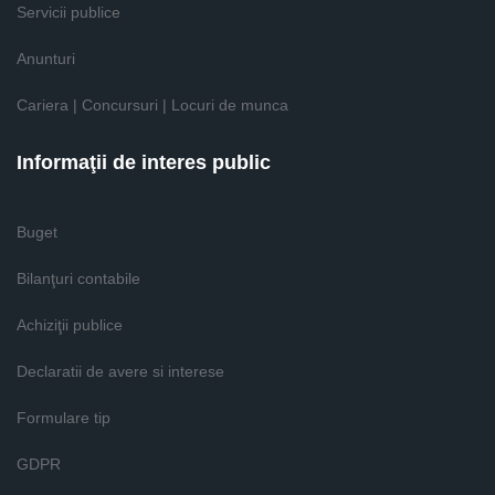
Servicii publice
Anunturi
Cariera | Concursuri | Locuri de munca
Informaţii de interes public
Buget
Bilanţuri contabile
Achiziţii publice
Declaratii de avere si interese
Formulare tip
GDPR