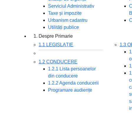
Serviciul Administrativ
C
Taxe și impozite
B
Urbanism cadastru
C
Utilități publice
1. Despre Primarie
1.1 LEGISLAȚIE
1.3 
1
o
1.2 CONDUCERE
1
1.2.1 Lista persoanelor
1
din conducere
c
1.2.2 Agenda conducerii
c
Programare audiențe
s
s
i