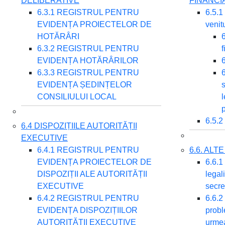
DELIBERATIVE
FINANCI
6.3.1 REGISTRUL PENTRU
6.5.1
EVIDENȚA PROIECTELOR DE
venitu
HOTĂRÂRI
6
6.3.2 REGISTRUL PENTRU
f
EVIDENȚA HOTĂRÂRILOR
6
6.3.3 REGISTRUL PENTRU
6
EVIDENȚA ȘEDINȚELOR
s
CONSILIULUI LOCAL
l
p
6.5.2
6.4 DISPOZIȚIILE AUTORITĂȚII
EXECUTIVE
6.4.1 REGISTRUL PENTRU
6.6. AL
EVIDENȚA PROIECTELOR DE
6.6.1 
DISPOZIȚII ALE AUTORITĂȚII
legali
EXECUTIVE
secre
6.4.2 REGISTRUL PENTRU
6.6.2
EVIDENȚA DISPOZIȚIILOR
probl
AUTORITĂȚII EXECUTIVE
urmea