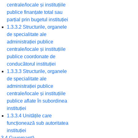
centrale/locale și instituțiile
publice finanțate total sau
parțial prin bugetul instituției
1.3.3.2 Structurile, organele
de specialitate ale
administrației publice
centrale/locale și instituțiile
publice coordonate de
conducătorul instituției
1.3.3.3 Structurile, organele
de specialitate ale
administrației publice
centrale/locale și instituțiile
publice aflate în subordinea
instituției
1.3.3.4 Unitățile care
funcționează sub autoritatea
instituției
.3.4 Guvernanță