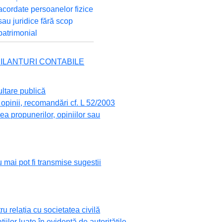
acordate persoanelor fizice
sau juridice fără scop
patrimonial
 BILANȚURI CONTABILE
ultare publică
opinii, recomandări cf. L 52/2003
a propunerilor, opiniilor sau
 mai pot fi transmise sugestii
 relația cu societatea civilă
ațiilor luate în evidență de autoritățile