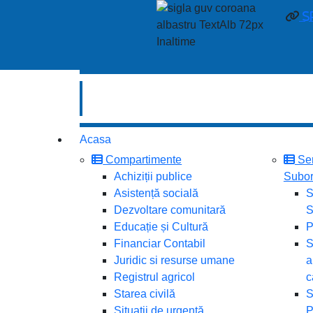
s
Acasa
Compartimente
Ser
Achiziții publice
Subor
Asistență socială
S
Dezvoltare comunitară
S
Educație și Cultură
P
Financiar Contabil
S
Juridic si resurse umane
a
Registrul agricol
c
Starea civilă
S
Situații de urgență
P