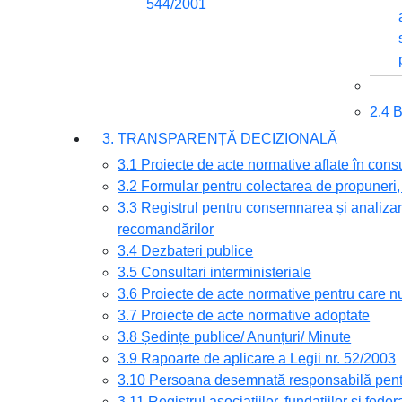
544/2001
2.4
3. TRANSPARENȚĂ DECIZIONALĂ
3.1 Proiecte de acte normative aflate în cons
3.2 Formular pentru colectarea de propuneri, 
3.3 Registrul pentru consemnarea și analizare
recomandărilor
3.4 Dezbateri publice
3.5 Consultari interministeriale
3.6 Proiecte de acte normative pentru care nu
3.7 Proiecte de acte normative adoptate
3.8 Ședințe publice/ Anunțuri/ Minute
3.9 Rapoarte de aplicare a Legii nr. 52/2003
3.10 Persoana desemnată responsabilă pentru
3.11 Registrul asociațiilor, fundațiilor și feder