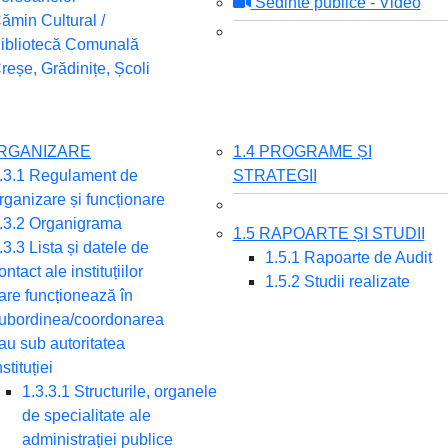
Sedinte publice - Video
ămin Cultural /
ibliotecă Comunală
reșe, Grădinițe, Școli
ORGANIZARE
1.4 PROGRAME ȘI
.3.1 Regulament de
STRATEGII
rganizare și funcționare
.3.2 Organigrama
1.5 RAPOARTE ȘI STUDII
.3.3 Lista și datele de
1.5.1 Rapoarte de Audit
ontact ale instituțiilor
1.5.2 Studii realizate
are funcționează în
ubordinea/coordonarea
au sub autoritatea
nstituției
1.3.3.1 Structurile, organele
de specialitate ale
administrației publice