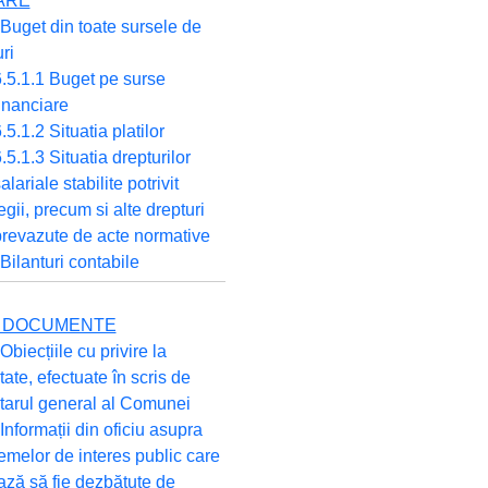
ARE
 Buget din toate sursele de
ri
.5.1.1 Buget pe surse
inanciare
.5.1.2 Situatia platilor
.5.1.3 Situatia drepturilor
alariale stabilite potrivit
egii, precum si alte drepturi
revazute de acte normative
 Bilanturi contabile
TE DOCUMENTE
Obiecțiile cu privire la
tate, efectuate în scris de
tarul general al Comunei
 Informații din oficiu asupra
emelor de interes public care
ză să fie dezbătute de