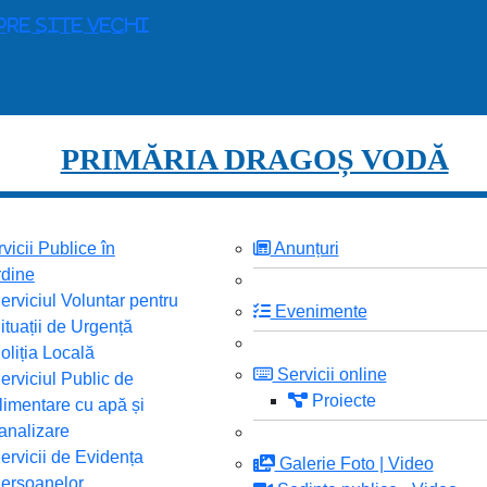
pre site vechi
PRIMĂRIA DRAGOȘ VODĂ
vicii Publice în
Anunțuri
dine
erviciul Voluntar pentru
Evenimente
ituații de Urgență
oliția Locală
Servicii online
erviciul Public de
Proiecte
limentare cu apă și
analizare
ervicii de Evidența
Galerie Foto | Video
ersoanelor