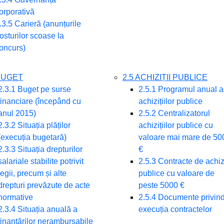
orporativă
.3.5 Carieră (anunțurile
osturilor scoase la
oncurs)
 BUGET
2.5 ACHIZIȚII PUBLICE
2.3.1 Buget pe surse
2.5.1 Programul anual a
financiare (începând cu
achizițiilor publice
anul 2015)
2.5.2 Centralizatorul
2.3.2 Situația plăților
achizițiilor publice cu
(execuția bugetară)
valoare mai mare de 50
2.3.3 Situația drepturilor
€
salariale stabilite potrivit
2.5.3 Contracte de achizi
legii, precum și alte
publice cu valoare de
drepturi prevăzute de acte
peste 5000 €
normative
2.5.4 Documente privin
2.3.4 Situația anuală a
execuția contractelor
finanțărilor nerambursabile