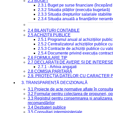
2.3 BUGET
2.3.1 Buget pe surse financiare (începând
2.3.2 Situația plăților (execuția bugetară)
2.3.3 Situația drepturilor salariale stabilit
2.3.4 Situația anuală a finanțărilor neramb
2.4 BILANȚURI CONTABILE
2.5 ACHIZIȚII PUBLICE
2.5.1 Programul anual al achizițiilor publi
2.5.2 Centralizatorul achizițiilor publice 
2.5.3 Contracte de achiziții publice cu va
2.5.4 Documente privind execuția contract
2.6 FORMULARE TIP
2.7 DECLARAȚII DE AVERE ȘI DE INTERES
2.7.1 - Arhiva angajati
2.8 COMISIA PARITARĂ
2.9. PROTECȚIA DATELOR CU CARACTER
3. TRANSPARENȚĂ DECIZIONALĂ
3.1 Proiecte de acte normative aflate în consult
3.2 Formular pentru colectarea de propuneri, opi
3.3 Registrul pentru consemnarea și analizarea p
recomandărilor
3.4 Dezbateri publice
3.5 Consultari interministeriale