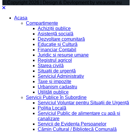
© Copyright 2026 | Design & Devlopment by vreausite.eu
Acasa
Compartimente
Achiziții publice
Asistență socială
Dezvoltare comunitară
Educație și Cultură
Financiar Contabil
Juridic si resurse umane
Registrul agricol
Starea civilă
Situații de urgență
Serviciul Administrativ
Taxe și impozite
Urbanism cadastru
Utilități publice
Servicii Publice în Subordine
Serviciul Voluntar pentru Situații de Urgență
Poliția Locală
Serviciul Public de alimentare cu apă și
canalizare
Servicii de Evidența Persoanelor
Cămin Cultural / Bibliotecă Comunală