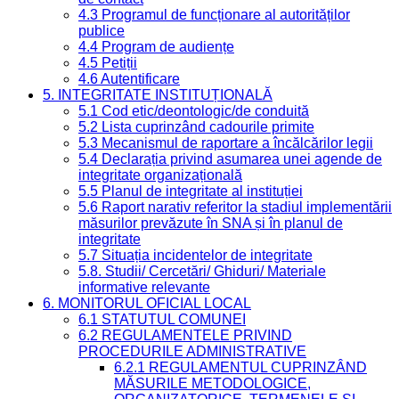
4.3 Programul de funcționare al autorităților
publice
4.4 Program de audiențe
4.5 Petiții
4.6 Autentificare
5. INTEGRITATE INSTITUȚIONALĂ
5.1 Cod etic/deontologic/de conduită
5.2 Lista cuprinzând cadourile primite
5.3 Mecanismul de raportare a încălcărilor legii
5.4 Declarația privind asumarea unei agende de
integritate organizațională
5.5 Planul de integritate al instituției
5.6 Raport narativ referitor la stadiul implementării
măsurilor prevăzute în SNA și în planul de
integritate
5.7 Situația incidentelor de integritate
5.8. Studii/ Cercetări/ Ghiduri/ Materiale
informative relevante
6. MONITORUL OFICIAL LOCAL
6.1 STATUTUL COMUNEI
6.2 REGULAMENTELE PRIVIND
PROCEDURILE ADMINISTRATIVE
6.2.1 REGULAMENTUL CUPRINZÂND
MĂSURILE METODOLOGICE,