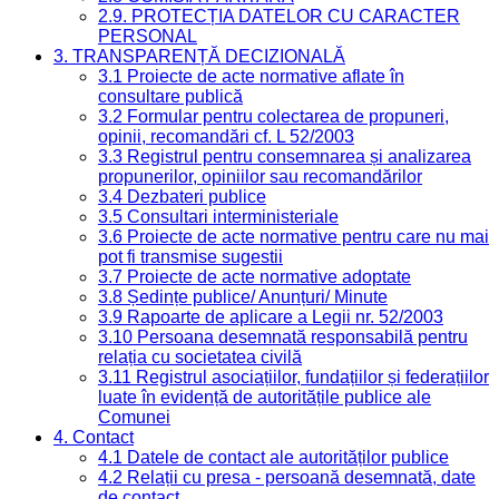
2.9. PROTECȚIA DATELOR CU CARACTER
PERSONAL
3. TRANSPARENȚĂ DECIZIONALĂ
3.1 Proiecte de acte normative aflate în
consultare publică
3.2 Formular pentru colectarea de propuneri,
opinii, recomandări cf. L 52/2003
3.3 Registrul pentru consemnarea și analizarea
propunerilor, opiniilor sau recomandărilor
3.4 Dezbateri publice
3.5 Consultari interministeriale
3.6 Proiecte de acte normative pentru care nu mai
pot fi transmise sugestii
3.7 Proiecte de acte normative adoptate
3.8 Ședințe publice/ Anunțuri/ Minute
3.9 Rapoarte de aplicare a Legii nr. 52/2003
3.10 Persoana desemnată responsabilă pentru
relația cu societatea civilă
3.11 Registrul asociațiilor, fundațiilor și federațiilor
luate în evidență de autoritățile publice ale
Comunei
4. Contact
4.1 Datele de contact ale autorităților publice
4.2 Relații cu presa - persoană desemnată, date
de contact