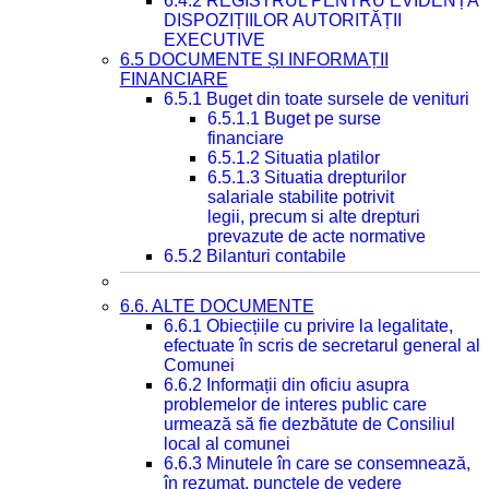
6.4.2 REGISTRUL PENTRU EVIDENȚA
DISPOZIȚIILOR AUTORITĂȚII
EXECUTIVE
6.5 DOCUMENTE ȘI INFORMAȚII
FINANCIARE
6.5.1 Buget din toate sursele de venituri
6.5.1.1 Buget pe surse
financiare
6.5.1.2 Situatia platilor
6.5.1.3 Situatia drepturilor
salariale stabilite potrivit
legii, precum si alte drepturi
prevazute de acte normative
6.5.2 Bilanturi contabile
6.6. ALTE DOCUMENTE
6.6.1 Obiecțiile cu privire la legalitate,
efectuate în scris de secretarul general al
Comunei
6.6.2 Informații din oficiu asupra
problemelor de interes public care
urmează să fie dezbătute de Consiliul
local al comunei
6.6.3 Minutele în care se consemnează,
în rezumat, punctele de vedere