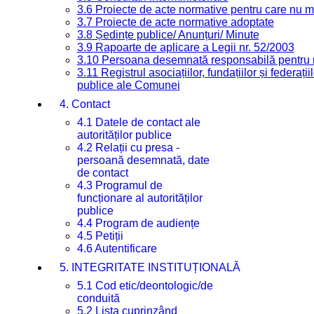
3.6 Proiecte de acte normative pentru care nu ma
3.7 Proiecte de acte normative adoptate
3.8 Ședințe publice/ Anunțuri/ Minute
3.9 Rapoarte de aplicare a Legii nr. 52/2003
3.10 Persoana desemnată responsabilă pentru re
3.11 Registrul asociațiilor, fundațiilor și federații
publice ale Comunei
4. Contact
4.1 Datele de contact ale
autorităților publice
4.2 Relații cu presa -
persoană desemnată, date
de contact
4.3 Programul de
funcționare al autorităților
publice
4.4 Program de audiențe
4.5 Petiții
4.6 Autentificare
5. INTEGRITATE INSTITUȚIONALĂ
5.1 Cod etic/deontologic/de
conduită
5.2 Lista cuprinzând