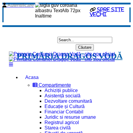
Autentificare
spre site
vechi
PRIMĂRIA DRAGOȘ VODĂ
Acasa
Compartimente
Achiziții publice
Asistență socială
Dezvoltare comunitară
Educație și Cultură
Financiar Contabil
Juridic si resurse umane
Registrul agricol
Starea civilă