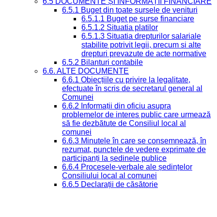
6.5 DOCUMENTE ȘI INFORMAȚII FINANCIARE
6.5.1 Buget din toate sursele de venituri
6.5.1.1 Buget pe surse financiare
6.5.1.2 Situatia platilor
6.5.1.3 Situatia drepturilor salariale
stabilite potrivit legii, precum si alte
drepturi prevazute de acte normative
6.5.2 Bilanturi contabile
6.6. ALTE DOCUMENTE
6.6.1 Obiecțiile cu privire la legalitate,
efectuate în scris de secretarul general al
Comunei
6.6.2 Informații din oficiu asupra
problemelor de interes public care urmează
să fie dezbătute de Consiliul local al
comunei
6.6.3 Minutele în care se consemnează, în
rezumat, punctele de vedere exprimate de
participanți la ședinele publice
6.6.4 Procesele-verbale ale ședințelor
Consiliului local al comunei
6.6.5 Declarații de căsătorie