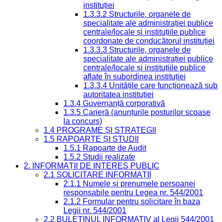
instituției
1.3.3.2 Structurile, organele de
specialitate ale administrației publice
centrale/locale și instituțiile publice
coordonate de conducătorul instituției
1.3.3.3 Structurile, organele de
specialitate ale administrației publice
centrale/locale și instituțiile publice
aflate în subordinea instituției
1.3.3.4 Unitățile care funcționează sub
autoritatea instituției
1.3.4 Guvernanță corporativă
1.3.5 Carieră (anunțurile posturilor scoase
la concurs)
1.4 PROGRAME ȘI STRATEGII
1.5 RAPOARTE ȘI STUDII
1.5.1 Rapoarte de Audit
1.5.2 Studii realizate
2. INFORMAȚII DE INTERES PUBLIC
2.1 SOLICITARE INFORMAȚII
2.1.1 Numele și prenumele persoanei
responsabile pentru Legea nr. 544/2001
2.1.2 Formular pentru solicitare în baza
Legii nr. 544/2001
2.2 BULETINUL INFORMATIV al Legii 544/2001