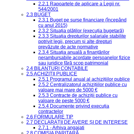
2.2.1 Rapoartele de aplicare a Legii nr.
544/2001
2.3 BUGET
2.3.1 Buget pe surse financiare (începând
cu anul 2015)
2.3.2 Situația plăților (execuția bugetară)
2.3.3 Situația drepturilor salariale stabilite
potrivit legii, precum și alte drepturi
prevăzute de acte normative
2.3.4 Situația anuală a finanțărilor
nerambursabile acordate persoanelor fizice
sau juridice fără scop patrimonial
2.4 BILANȚURI CONTABILE
2.5 ACHIZIȚII PUBLICE
2.5.1 Programul anual al achizițiilor publice
2.5.2 Centralizatorul achizițiilor publice cu
valoare mai mare de 5000 €
2.5.3 Contracte de achiziții publice cu
valoare de peste 5000 €
2.5.4 Documente privind execuția
contractelor
2.6 FORMULARE TIP
2.7 DECLARAȚII DE AVERE ȘI DE INTERESE
2.7.1 - Arhiva angajati
2.8 COMISIA PARITARĂ