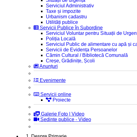
Situații de urgență
Serviciul Administrativ
Taxe și impozite
Urbanism cadastru
Utilități publice
Servicii Publice în Subordine
Serviciul Voluntar pentru Situații de Urgen
Poliția Locală
Serviciul Public de alimentare cu apă și c
Servicii de Evidența Persoanelor
Cămin Cultural / Bibliotecă Comunală
Creșe, Grădinițe, Școli
Anunțuri
Evenimente
Servicii online
Proiecte
Galerie Foto | Video
Sedinte publice - Video
1. Despre Primarie