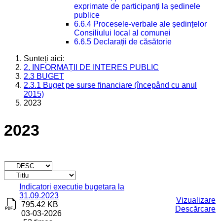
exprimate de participanți la ședinele
publice
6.6.4 Procesele-verbale ale ședințelor
Consiliului local al comunei
6.6.5 Declarații de căsătorie
Sunteți aici:
2. INFORMAȚII DE INTERES PUBLIC
2.3 BUGET
2.3.1 Buget pe surse financiare (începând cu anul
2015)
2023
2023
Titlu
Descărcare
Indicatori executie bugetara la
31.09.2023
Vizualizare
795.42 KB
Descărcare
03-03-2026