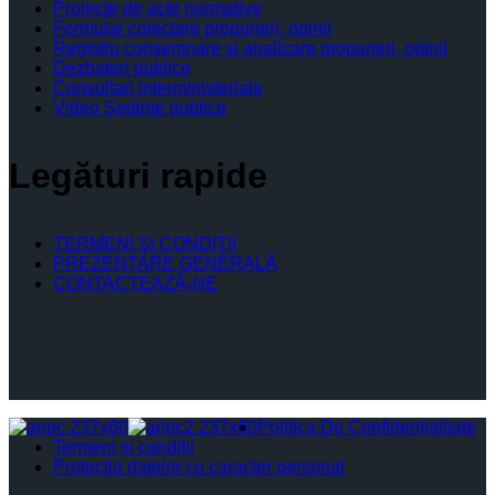
Proiecte de acte normative
Formular colectare propuneri, opinii
Registru consemnare si analizare propuneri, opinii
Dezbateri publice
Consultari interministeriale
Video Şedinţe publice
Legături rapide
TERMENI ŞI CONDIŢII
PREZENTARE GENERALĂ
CONTACTEAZĂ-NE
Politica De Confidențialitate
Termeni și condiții
Protectia datelor cu caracter personal