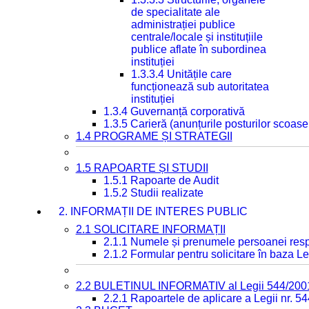
de specialitate ale
administrației publice
centrale/locale și instituțiile
publice aflate în subordinea
instituției
1.3.3.4 Unitățile care
funcționează sub autoritatea
instituției
1.3.4 Guvernanță corporativă
1.3.5 Carieră (anunțurile posturilor scoase
1.4 PROGRAME ȘI STRATEGII
1.5 RAPOARTE ȘI STUDII
1.5.1 Rapoarte de Audit
1.5.2 Studii realizate
2. INFORMAȚII DE INTERES PUBLIC
2.1 SOLICITARE INFORMAȚII
2.1.1 Numele și prenumele persoanei resp
2.1.2 Formular pentru solicitare în baza Le
2.2 BULETINUL INFORMATIV al Legii 544/200
2.2.1 Rapoartele de aplicare a Legii nr. 5