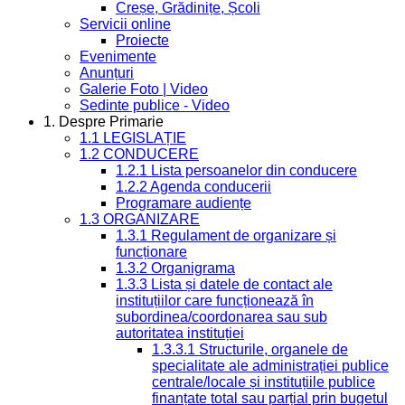
Creșe, Grădinițe, Școli
Servicii online
Proiecte
Evenimente
Anunțuri
Galerie Foto | Video
Sedinte publice - Video
1. Despre Primarie
1.1 LEGISLAȚIE
1.2 CONDUCERE
1.2.1 Lista persoanelor din conducere
1.2.2 Agenda conducerii
Programare audiențe
1.3 ORGANIZARE
1.3.1 Regulament de organizare și
funcționare
1.3.2 Organigrama
1.3.3 Lista și datele de contact ale
instituțiilor care funcționează în
subordinea/coordonarea sau sub
autoritatea instituției
1.3.3.1 Structurile, organele de
specialitate ale administrației publice
centrale/locale și instituțiile publice
finanțate total sau parțial prin bugetul