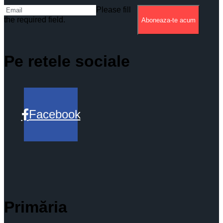
Please fill
the required field.
Aboneaza-te acum
Pe retele sociale
Facebook
Primăria