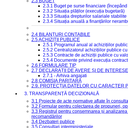
2.3 BUGET
2.3.1 Buget pe surse financiare (începând
2.3.2 Situația plăților (execuția bugetară)
2.3.3 Situația drepturilor salariale stabilit
2.3.4 Situația anuală a finanțărilor neramb
2.4 BILANȚURI CONTABILE
2.5 ACHIZIȚII PUBLICE
2.5.1 Programul anual al achizițiilor publi
2.5.2 Centralizatorul achizițiilor publice 
2.5.3 Contracte de achiziții publice cu va
2.5.4 Documente privind execuția contract
2.6 FORMULARE TIP
2.7 DECLARAȚII DE AVERE ȘI DE INTERES
2.7.1 - Arhiva angajati
2.8 COMISIA PARITARĂ
2.9. PROTECȚIA DATELOR CU CARACTER
3. TRANSPARENȚĂ DECIZIONALĂ
3.1 Proiecte de acte normative aflate în consult
3.2 Formular pentru colectarea de propuneri, opi
3.3 Registrul pentru consemnarea și analizarea p
recomandărilor
3.4 Dezbateri publice
3.5 Consultari interministeriale