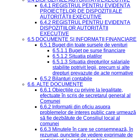
6.4.1 REGISTRUL PENTRU EVIDENȚA
PROIECTELOR DE DISPOZIȚII ALE
AUTORITĂȚII EXECUTIVE
6.4.2 REGISTRUL PENTRU EVIDENȚA
DISPOZIȚIILOR AUTORITĂȚII
EXECUTIVE
6.5 DOCUMENTE ȘI INFORMAȚII FINANCIARE
6.5.1 Buget din toate sursele de venituri
6.5.1.1 Buget pe surse financiare
6.5.1.2 Situatia platilor
6.5.1.3 Situatia drepturilor salariale
stabilite potrivit legii, precum si alte
drepturi prevazute de acte normative
6.5.2 Bilanturi contabile
6.6. ALTE DOCUMENTE
6.6.1 Obiecțiile cu privire la legalitate,
efectuate în scris de secretarul general al
Comunei
6.6.2 Informații din oficiu asupra
problemelor de interes public care urmează
să fie dezbătute de Consiliul local al
comunei
6.6.3 Minutele în care se consemnează, în
rezumat, punctele de vedere exprimate de