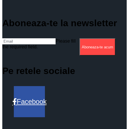
Aboneaza-te la newsletter
Please fill
the required field.
Aboneaza-te acum
Pe retele sociale
Facebook