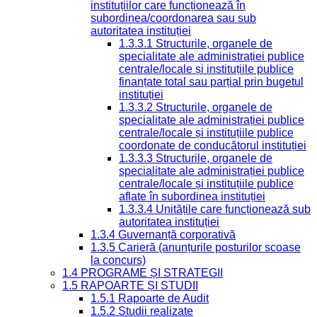
instituțiilor care funcționează în
subordinea/coordonarea sau sub
autoritatea instituției
1.3.3.1 Structurile, organele de
specialitate ale administrației publice
centrale/locale și instituțiile publice
finanțate total sau parțial prin bugetul
instituției
1.3.3.2 Structurile, organele de
specialitate ale administrației publice
centrale/locale și instituțiile publice
coordonate de conducătorul instituției
1.3.3.3 Structurile, organele de
specialitate ale administrației publice
centrale/locale și instituțiile publice
aflate în subordinea instituției
1.3.3.4 Unitățile care funcționează sub
autoritatea instituției
1.3.4 Guvernanță corporativă
1.3.5 Carieră (anunțurile posturilor scoase
la concurs)
1.4 PROGRAME ȘI STRATEGII
1.5 RAPOARTE ȘI STUDII
1.5.1 Rapoarte de Audit
1.5.2 Studii realizate