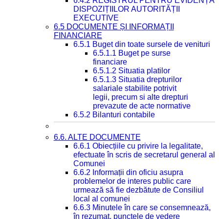
6.4.2 REGISTRUL PENTRU EVIDENȚA
DISPOZIȚIILOR AUTORITĂȚII
EXECUTIVE
6.5 DOCUMENTE ȘI INFORMAȚII
FINANCIARE
6.5.1 Buget din toate sursele de venituri
6.5.1.1 Buget pe surse
financiare
6.5.1.2 Situatia platilor
6.5.1.3 Situatia drepturilor
salariale stabilite potrivit
legii, precum si alte drepturi
prevazute de acte normative
6.5.2 Bilanturi contabile
6.6. ALTE DOCUMENTE
6.6.1 Obiecțiile cu privire la legalitate,
efectuate în scris de secretarul general al
Comunei
6.6.2 Informații din oficiu asupra
problemelor de interes public care
urmează să fie dezbătute de Consiliul
local al comunei
6.6.3 Minutele în care se consemnează,
în rezumat, punctele de vedere