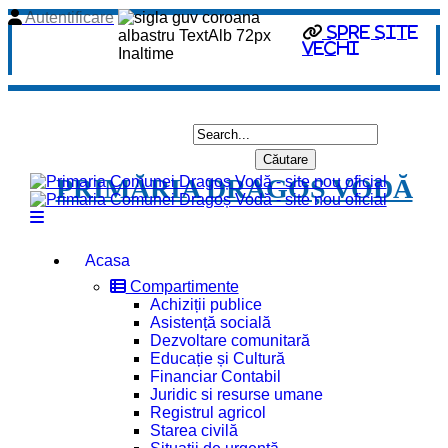
Autentificare
spre site
vechi
PRIMĂRIA DRAGOȘ VODĂ
Acasa
Compartimente
Achiziții publice
Asistență socială
Dezvoltare comunitară
Educație și Cultură
Financiar Contabil
Juridic si resurse umane
Registrul agricol
Starea civilă