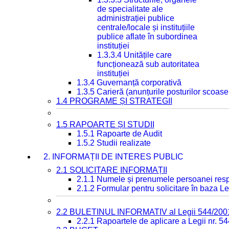
de specialitate ale
administrației publice
centrale/locale și instituțiile
publice aflate în subordinea
instituției
1.3.3.4 Unitățile care
funcționează sub autoritatea
instituției
1.3.4 Guvernanță corporativă
1.3.5 Carieră (anunțurile posturilor scoase
1.4 PROGRAME ȘI STRATEGII
1.5 RAPOARTE ȘI STUDII
1.5.1 Rapoarte de Audit
1.5.2 Studii realizate
2. INFORMAȚII DE INTERES PUBLIC
2.1 SOLICITARE INFORMAȚII
2.1.1 Numele și prenumele persoanei resp
2.1.2 Formular pentru solicitare în baza Le
2.2 BULETINUL INFORMATIV al Legii 544/200
2.2.1 Rapoartele de aplicare a Legii nr. 5