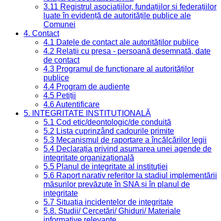
3.11 Registrul asociațiilor, fundațiilor și federațiilor
luate în evidență de autoritățile publice ale
Comunei
4. Contact
4.1 Datele de contact ale autorităților publice
4.2 Relații cu presa - persoană desemnată, date
de contact
4.3 Programul de funcționare al autorităților
publice
4.4 Program de audiențe
4.5 Petiții
4.6 Autentificare
5. INTEGRITATE INSTITUȚIONALĂ
5.1 Cod etic/deontologic/de conduită
5.2 Lista cuprinzând cadourile primite
5.3 Mecanismul de raportare a încălcărilor legii
5.4 Declarația privind asumarea unei agende de
integritate organizațională
5.5 Planul de integritate al instituției
5.6 Raport narativ referitor la stadiul implementării
măsurilor prevăzute în SNA și în planul de
integritate
5.7 Situația incidentelor de integritate
5.8. Studii/ Cercetări/ Ghiduri/ Materiale
informative relevante