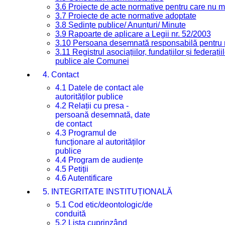
3.6 Proiecte de acte normative pentru care nu ma
3.7 Proiecte de acte normative adoptate
3.8 Ședințe publice/ Anunțuri/ Minute
3.9 Rapoarte de aplicare a Legii nr. 52/2003
3.10 Persoana desemnată responsabilă pentru re
3.11 Registrul asociațiilor, fundațiilor și federații
publice ale Comunei
4. Contact
4.1 Datele de contact ale
autorităților publice
4.2 Relații cu presa -
persoană desemnată, date
de contact
4.3 Programul de
funcționare al autorităților
publice
4.4 Program de audiențe
4.5 Petiții
4.6 Autentificare
5. INTEGRITATE INSTITUȚIONALĂ
5.1 Cod etic/deontologic/de
conduită
5.2 Lista cuprinzând