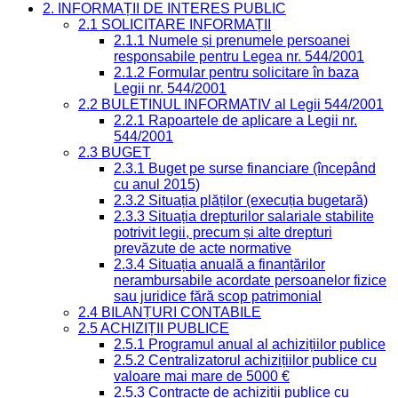
2. INFORMAȚII DE INTERES PUBLIC
2.1 SOLICITARE INFORMAȚII
2.1.1 Numele și prenumele persoanei
responsabile pentru Legea nr. 544/2001
2.1.2 Formular pentru solicitare în baza
Legii nr. 544/2001
2.2 BULETINUL INFORMATIV al Legii 544/2001
2.2.1 Rapoartele de aplicare a Legii nr.
544/2001
2.3 BUGET
2.3.1 Buget pe surse financiare (începând
cu anul 2015)
2.3.2 Situația plăților (execuția bugetară)
2.3.3 Situația drepturilor salariale stabilite
potrivit legii, precum și alte drepturi
prevăzute de acte normative
2.3.4 Situația anuală a finanțărilor
nerambursabile acordate persoanelor fizice
sau juridice fără scop patrimonial
2.4 BILANȚURI CONTABILE
2.5 ACHIZIȚII PUBLICE
2.5.1 Programul anual al achizițiilor publice
2.5.2 Centralizatorul achizițiilor publice cu
valoare mai mare de 5000 €
2.5.3 Contracte de achiziții publice cu