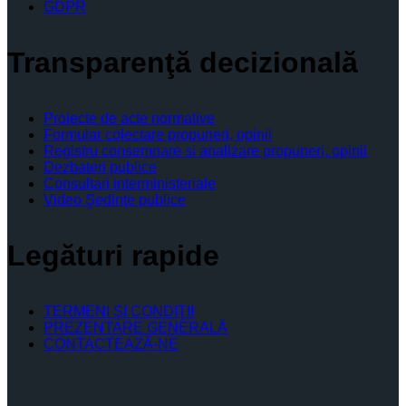
GDPR
Transparenţă decizională
Proiecte de acte normative
Formular colectare propuneri, opinii
Registru consemnare si analizare propuneri, opinii
Dezbateri publice
Consultari interministeriale
Video Şedinţe publice
Legături rapide
TERMENI ŞI CONDIŢII
PREZENTARE GENERALĂ
CONTACTEAZĂ-NE