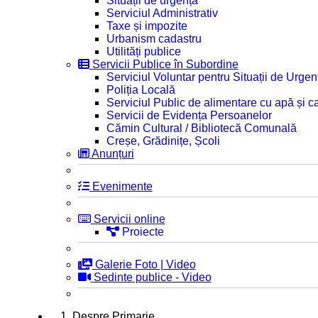
Situații de urgență
Serviciul Administrativ
Taxe și impozite
Urbanism cadastru
Utilități publice
Servicii Publice în Subordine
Serviciul Voluntar pentru Situații de Urgen
Poliția Locală
Serviciul Public de alimentare cu apă și c
Servicii de Evidența Persoanelor
Cămin Cultural / Bibliotecă Comunală
Creșe, Grădinițe, Școli
Anunțuri
Evenimente
Servicii online
Proiecte
Galerie Foto | Video
Sedinte publice - Video
1. Despre Primarie