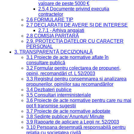
valoare de peste 5000 €
2.5.4 Documente privind execuția
contractelor
2.6 FORMULARE TIP
2.7 DECLARAȚII DE AVERE ȘI DE INTERESE
2.7.1 - Arhiva angajati
2.8 COMISIA PARITARĂ
2.9. PROTECȚIA DATELOR CU CARACTER
PERSONAL
3. TRANSPARENȚĂ DECIZIONALĂ
3.1 Proiecte de acte normative aflate în
consultare publică
3.2 Formular pentru colectarea de propuneri,
opinii, recomandări cf. L 52/2003
3.3 Registrul pentru consemnarea și analizarea
propunerilor, opiniilor sau recomandărilor
3.4 Dezbateri publice
3.5 Consultari interministeriale
3.6 Proiecte de acte normative pentru care nu mai
pot fi transmise sugestii
3.7 Proiecte de acte normative adoptate
3.8 Ședințe publice/ Anunțuri/ Minute
3.9 Rapoarte de aplicare a Legii nr. 52/2003
3.10 Persoana desemnată responsabilă pentru
relația cu societatea civilă