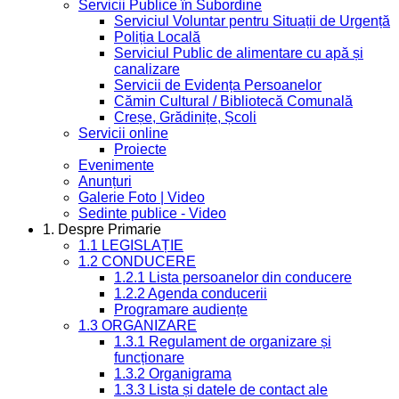
Servicii Publice în Subordine
Serviciul Voluntar pentru Situații de Urgență
Poliția Locală
Serviciul Public de alimentare cu apă și
canalizare
Servicii de Evidența Persoanelor
Cămin Cultural / Bibliotecă Comunală
Creșe, Grădinițe, Școli
Servicii online
Proiecte
Evenimente
Anunțuri
Galerie Foto | Video
Sedinte publice - Video
1. Despre Primarie
1.1 LEGISLAȚIE
1.2 CONDUCERE
1.2.1 Lista persoanelor din conducere
1.2.2 Agenda conducerii
Programare audiențe
1.3 ORGANIZARE
1.3.1 Regulament de organizare și
funcționare
1.3.2 Organigrama
1.3.3 Lista și datele de contact ale