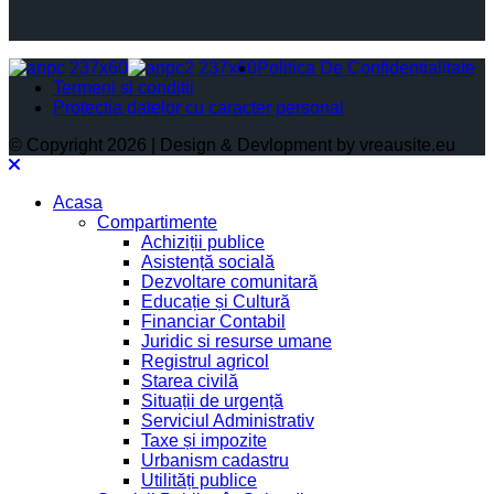
Politica De Confidențialitate
Termeni și condiții
Protectia datelor cu caracter personal
© Copyright 2026 | Design & Devlopment by vreausite.eu
Acasa
Compartimente
Achiziții publice
Asistență socială
Dezvoltare comunitară
Educație și Cultură
Financiar Contabil
Juridic si resurse umane
Registrul agricol
Starea civilă
Situații de urgență
Serviciul Administrativ
Taxe și impozite
Urbanism cadastru
Utilități publice