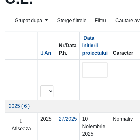
Grupat dupa
Sterge filtrele
Filtru
Cautare av
Data
Nr/Data
initierii
An
P.h.
proiectului
Caracter
2025
( 6 )
2025
27/2025
10
Normativ
Noiembrie
Afiseaza
2025