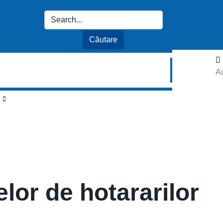
Au
elor de hotararilor