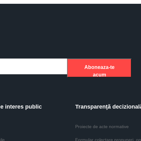
Aboneaza-te
acum
de interes public
Transparenţă decizional
Proiecte de acte normative
ile
Formular colectare propuneri, opi