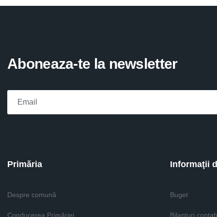
Aboneaza-te la newsletter
Please fill the required field.
Primăria
Informaţii 
Despre comună
Buget
Conducerea Primăriei
Bilanţuri contab