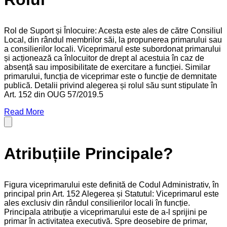
Rol de Suport și Înlocuire: Acesta este ales de către Consiliul
Local, din rândul membrilor săi, la propunerea primarului sau
a consilierilor locali. Viceprimarul este subordonat primarului
și acționează ca înlocuitor de drept al acestuia în caz de
absență sau imposibilitate de exercitare a funcției. Similar
primarului, funcția de viceprimar este o funcție de demnitate
publică. Detalii privind alegerea și rolul său sunt stipulate în
Art. 152 din OUG 57/2019.5
Read More
Atribuțiile Principale?
Figura viceprimarului este definită de Codul Administrativ, în
principal prin Art. 152 Alegerea și Statutul: Viceprimarul este
ales exclusiv din rândul consilierilor locali în funcție.
Principala atribuție a viceprimarului este de a-l sprijini pe
primar în activitatea executivă. Spre deosebire de primar,