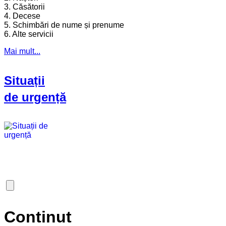
3. Căsătorii
4. Decese
5. Schimbări de nume și prenume
6. Alte servicii
Mai mult...
Situații
de urgență
Continut