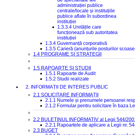
administrației publice
centrale/locale și instituțiile
publice aflate în subordinea
instituției
1.3.3.4 Unitățile care
funcționează sub autoritatea
instituției
1.3.4 Guvernanță corporativă
1.3.5 Carieră (anunțurile posturilor scoase
1.4 PROGRAME ȘI STRATEGII
1.5 RAPOARTE ȘI STUDII
1.5.1 Rapoarte de Audit
1.5.2 Studii realizate
2. INFORMAȚII DE INTERES PUBLIC
2.1 SOLICITARE INFORMAȚII
2.1.1 Numele și prenumele persoanei resp
2.1.2 Formular pentru solicitare în baza Le
2.2 BULETINUL INFORMATIV al Legii 544/200
2.2.1 Rapoartele de aplicare a Legii nr. 5
2.3 BUGET