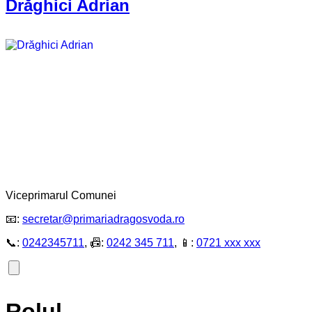
Drăghici Adrian
Viceprimarul Comunei
📧:
secretar@primariadragosvoda.ro
📞:
0242345711
, 📠:
0242 345 711
, 📱:
0721 xxx xxx
Rolul