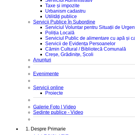
Serviciul Administrativ
Taxe și impozite
Urbanism cadastru
Utilități publice
Servicii Publice în Subordine
Serviciul Voluntar pentru Situații de Urgen
Poliția Locală
Serviciul Public de alimentare cu apă și c
Servicii de Evidența Persoanelor
Cămin Cultural / Bibliotecă Comunală
Creșe, Grădinițe, Școli
Anunțuri
Evenimente
Servicii online
Proiecte
Galerie Foto | Video
Sedinte publice - Video
1. Despre Primarie