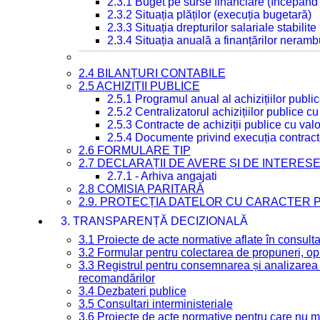
2.3.1 Buget pe surse financiare (începând
2.3.2 Situația plăților (execuția bugetară)
2.3.3 Situația drepturilor salariale stabilit
2.3.4 Situația anuală a finanțărilor neramb
2.4 BILANȚURI CONTABILE
2.5 ACHIZIȚII PUBLICE
2.5.1 Programul anual al achizițiilor publi
2.5.2 Centralizatorul achizițiilor publice 
2.5.3 Contracte de achiziții publice cu va
2.5.4 Documente privind execuția contract
2.6 FORMULARE TIP
2.7 DECLARAȚII DE AVERE ȘI DE INTERES
2.7.1 - Arhiva angajati
2.8 COMISIA PARITARĂ
2.9. PROTECȚIA DATELOR CU CARACTER
3. TRANSPARENȚĂ DECIZIONALĂ
3.1 Proiecte de acte normative aflate în consult
3.2 Formular pentru colectarea de propuneri, opi
3.3 Registrul pentru consemnarea și analizarea p
recomandărilor
3.4 Dezbateri publice
3.5 Consultari interministeriale
3.6 Proiecte de acte normative pentru care nu ma