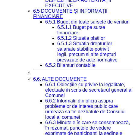
DISPOZIȚIILOR AUTORITĂȚII
EXECUTIVE
6.5 DOCUMENTE ȘI INFORMAȚII
FINANCIARE
6.5.1 Buget din toate sursele de venituri
6.5.1.1 Buget pe surse
financiare
6.5.1.2 Situatia platilor
6.5.1.3 Situatia drepturilor
salariale stabilite potrivit
legii, precum si alte drepturi
prevazute de acte normative
6.5.2 Bilanturi contabile
6.6. ALTE DOCUMENTE
6.6.1 Obiecțiile cu privire la legalitate,
efectuate în scris de secretarul general al
Comunei
6.6.2 Informații din oficiu asupra
problemelor de interes public care
urmează să fie dezbătute de Consiliul
local al comunei
6.6.3 Minutele în care se consemnează,
în rezumat, punctele de vedere
exprimate de participanți la ședinele