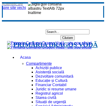
Autentificare
spre site vechi
PRIMĂRIA DRAGOȘ VODĂ
Acasa
Compartimente
Achiziții publice
Asistență socială
Dezvoltare comunitară
Educație și Cultură
Financiar Contabil
Juridic si resurse umane
Registrul agricol
Starea civilă
Situații de urgență