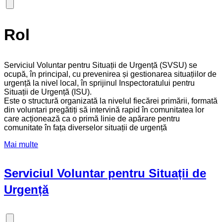
Rol
Serviciul Voluntar pentru Situații de Urgență (SVSU) se
ocupă, în principal, cu prevenirea și gestionarea situațiilor de
urgență la nivel local, în sprijinul Inspectoratului pentru
Situații de Urgență (ISU).
Este o structură organizată la nivelul fiecărei primării, formată
din voluntari pregătiți să intervină rapid în comunitatea lor
care acționează ca o primă linie de apărare pentru
comunitate în fața diverselor situații de urgență
Mai multe
Serviciul Voluntar pentru Situații de
Urgență