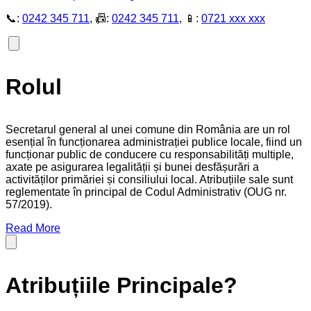
📞:
0242 345 711
, 📠:
0242 345 711
, 📱:
0721 xxx xxx
Rolul
Secretarul general al unei comune din România are un rol
esențial în funcționarea administrației publice locale, fiind un
funcționar public de conducere cu responsabilități multiple,
axate pe asigurarea legalității și bunei desfășurări a
activităților primăriei și consiliului local. Atribuțiile sale sunt
reglementate în principal de Codul Administrativ (OUG nr.
57/2019).
Read More
Atribuțiile Principale?