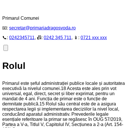
Primarul Comunei
📧:
secretar@primariadragosvoda.ro
📞:
0242345711
, 📠:
0242 345 711
, 📱:
0721 xxx xxx
Rolul
Primarul este șeful administrației publice locale și autoritatea
executivă la nivelul comunei.18 Acesta este ales prin vot
universal, egal, direct, secret și liber exprimat, pentru un
mandat de 4 ani. Funcția de primar este o funcție de
demnitate publică.15 Rolul său central este de a asigura
respectarea legii și implementarea deciziilor la nivel local,
conducând aparatul administrativ. Prevederile legale
esențiale referitoare la primar se regăsesc în OUG 57/2019,
Partea a V-a, Titlul V, Capitolul IV, Secțiunea a 2-a (Art. 154-