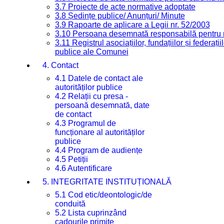
3.7 Proiecte de acte normative adoptate
3.8 Ședințe publice/ Anunțuri/ Minute
3.9 Rapoarte de aplicare a Legii nr. 52/2003
3.10 Persoana desemnată responsabilă pentru re
3.11 Registrul asociațiilor, fundațiilor și federații
publice ale Comunei
4. Contact
4.1 Datele de contact ale
autorităților publice
4.2 Relații cu presa -
persoană desemnată, date
de contact
4.3 Programul de
funcționare al autorităților
publice
4.4 Program de audiențe
4.5 Petiții
4.6 Autentificare
5. INTEGRITATE INSTITUȚIONALĂ
5.1 Cod etic/deontologic/de
conduită
5.2 Lista cuprinzând
cadourile primite