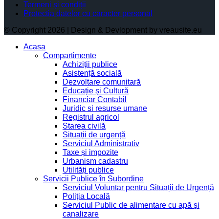
Termeni și condiții
Protectia datelor cu caracter personal
© Copyright 2026 | Design & Devlopment by vreausite.eu
Acasa
Compartimente
Achiziții publice
Asistență socială
Dezvoltare comunitară
Educație și Cultură
Financiar Contabil
Juridic si resurse umane
Registrul agricol
Starea civilă
Situații de urgență
Serviciul Administrativ
Taxe și impozite
Urbanism cadastru
Utilități publice
Servicii Publice în Subordine
Serviciul Voluntar pentru Situații de Urgență
Poliția Locală
Serviciul Public de alimentare cu apă și
canalizare