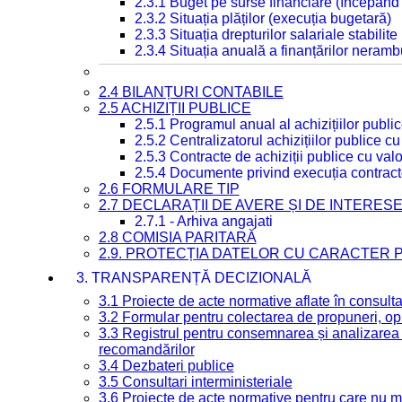
2.3.1 Buget pe surse financiare (începând
2.3.2 Situația plăților (execuția bugetară)
2.3.3 Situația drepturilor salariale stabilit
2.3.4 Situația anuală a finanțărilor neramb
2.4 BILANȚURI CONTABILE
2.5 ACHIZIȚII PUBLICE
2.5.1 Programul anual al achizițiilor publi
2.5.2 Centralizatorul achizițiilor publice 
2.5.3 Contracte de achiziții publice cu va
2.5.4 Documente privind execuția contract
2.6 FORMULARE TIP
2.7 DECLARAȚII DE AVERE ȘI DE INTERES
2.7.1 - Arhiva angajati
2.8 COMISIA PARITARĂ
2.9. PROTECȚIA DATELOR CU CARACTER
3. TRANSPARENȚĂ DECIZIONALĂ
3.1 Proiecte de acte normative aflate în consult
3.2 Formular pentru colectarea de propuneri, opi
3.3 Registrul pentru consemnarea și analizarea p
recomandărilor
3.4 Dezbateri publice
3.5 Consultari interministeriale
3.6 Proiecte de acte normative pentru care nu ma