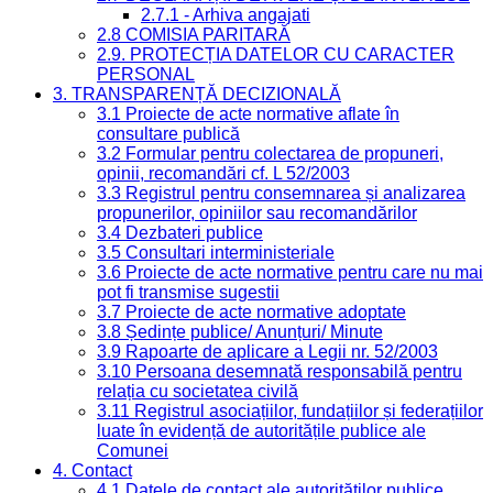
2.7.1 - Arhiva angajati
2.8 COMISIA PARITARĂ
2.9. PROTECȚIA DATELOR CU CARACTER
PERSONAL
3. TRANSPARENȚĂ DECIZIONALĂ
3.1 Proiecte de acte normative aflate în
consultare publică
3.2 Formular pentru colectarea de propuneri,
opinii, recomandări cf. L 52/2003
3.3 Registrul pentru consemnarea și analizarea
propunerilor, opiniilor sau recomandărilor
3.4 Dezbateri publice
3.5 Consultari interministeriale
3.6 Proiecte de acte normative pentru care nu mai
pot fi transmise sugestii
3.7 Proiecte de acte normative adoptate
3.8 Ședințe publice/ Anunțuri/ Minute
3.9 Rapoarte de aplicare a Legii nr. 52/2003
3.10 Persoana desemnată responsabilă pentru
relația cu societatea civilă
3.11 Registrul asociațiilor, fundațiilor și federațiilor
luate în evidență de autoritățile publice ale
Comunei
4. Contact
4.1 Datele de contact ale autorităților publice