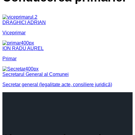
DRAGHICI ADRIAN
Viceprimar
ION RADU AUREL
Primar
Secretarul General al Comunei
Secretar general (legalitate acte, consiliere juridică)