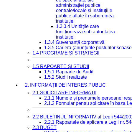
administrației publice
centrale/locale și instituțiile
publice aflate în subordinea
instituției
1.3.3.4 Unitățile care
funcționează sub autoritatea
instituției
1.3.4 Guvernanță corporativă
1.3.5 Carieră (anunțurile posturilor scoase
1.4 PROGRAME ȘI STRATEGII
1.5 RAPOARTE ȘI STUDII
1.5.1 Rapoarte de Audit
1.5.2 Studii realizate
2. INFORMAȚII DE INTERES PUBLIC
2.1 SOLICITARE INFORMAȚII
2.1.1 Numele și prenumele persoanei resp
2.1.2 Formular pentru solicitare în baza Le
2.2 BULETINUL INFORMATIV al Legii 544/200
2.2.1 Rapoartele de aplicare a Legii nr. 5
2.3 BUGET