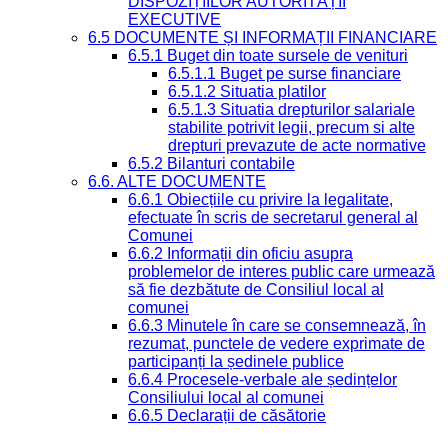
DISPOZIȚIILOR AUTORITĂȚII
EXECUTIVE
6.5 DOCUMENTE ȘI INFORMAȚII FINANCIARE
6.5.1 Buget din toate sursele de venituri
6.5.1.1 Buget pe surse financiare
6.5.1.2 Situatia platilor
6.5.1.3 Situatia drepturilor salariale
stabilite potrivit legii, precum si alte
drepturi prevazute de acte normative
6.5.2 Bilanturi contabile
6.6. ALTE DOCUMENTE
6.6.1 Obiecțiile cu privire la legalitate,
efectuate în scris de secretarul general al
Comunei
6.6.2 Informații din oficiu asupra
problemelor de interes public care urmează
să fie dezbătute de Consiliul local al
comunei
6.6.3 Minutele în care se consemnează, în
rezumat, punctele de vedere exprimate de
participanți la ședinele publice
6.6.4 Procesele-verbale ale ședințelor
Consiliului local al comunei
6.6.5 Declarații de căsătorie