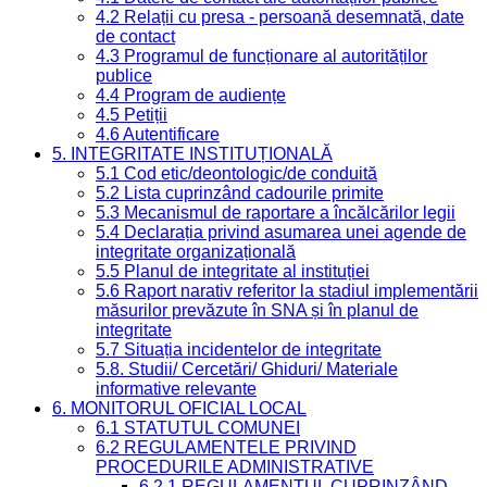
4.2 Relații cu presa - persoană desemnată, date
de contact
4.3 Programul de funcționare al autorităților
publice
4.4 Program de audiențe
4.5 Petiții
4.6 Autentificare
5. INTEGRITATE INSTITUȚIONALĂ
5.1 Cod etic/deontologic/de conduită
5.2 Lista cuprinzând cadourile primite
5.3 Mecanismul de raportare a încălcărilor legii
5.4 Declarația privind asumarea unei agende de
integritate organizațională
5.5 Planul de integritate al instituției
5.6 Raport narativ referitor la stadiul implementării
măsurilor prevăzute în SNA și în planul de
integritate
5.7 Situația incidentelor de integritate
5.8. Studii/ Cercetări/ Ghiduri/ Materiale
informative relevante
6. MONITORUL OFICIAL LOCAL
6.1 STATUTUL COMUNEI
6.2 REGULAMENTELE PRIVIND
PROCEDURILE ADMINISTRATIVE
6.2.1 REGULAMENTUL CUPRINZÂND