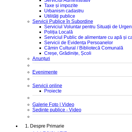
Serviciul Administrativ
Taxe și impozite
Urbanism cadastru
Utilități publice
Servicii Publice în Subordine
Serviciul Voluntar pentru Situații de Urgen
Poliția Locală
Serviciul Public de alimentare cu apă și c
Servicii de Evidența Persoanelor
Cămin Cultural / Bibliotecă Comunală
Creșe, Grădinițe, Școli
Anunțuri
Evenimente
Servicii online
Proiecte
Galerie Foto | Video
Sedinte publice - Video
1. Despre Primarie