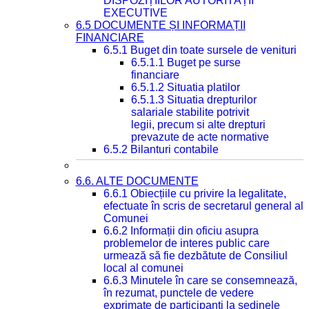
DISPOZIȚIILOR AUTORITĂȚII
EXECUTIVE
6.5 DOCUMENTE ȘI INFORMAȚII
FINANCIARE
6.5.1 Buget din toate sursele de venituri
6.5.1.1 Buget pe surse
financiare
6.5.1.2 Situatia platilor
6.5.1.3 Situatia drepturilor
salariale stabilite potrivit
legii, precum si alte drepturi
prevazute de acte normative
6.5.2 Bilanturi contabile
6.6. ALTE DOCUMENTE
6.6.1 Obiecțiile cu privire la legalitate,
efectuate în scris de secretarul general al
Comunei
6.6.2 Informații din oficiu asupra
problemelor de interes public care
urmează să fie dezbătute de Consiliul
local al comunei
6.6.3 Minutele în care se consemnează,
în rezumat, punctele de vedere
exprimate de participanți la ședinele