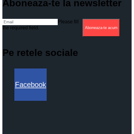
Aboneaza-te la newsletter
Please fill
the required field.
Aboneaza-te acum
Pe retele sociale
Facebook