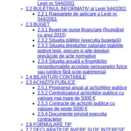
Legii nr. 544/2001
2.2 BULETINUL INFORMATIV al Legii 544/2001
2.2.1 Rapoartele de aplicare a Legii nr.
544/2001
2.3 BUGET
2.3.1 Buget pe surse financiare (începând
cu anul 2015)
2.3.2 Situația plăților (execuția bugetară)
2.3.3 Situația drepturilor salariale stabilite
potrivit legii, precum și alte drepturi
prevăzute de acte normative
2.3.4 Situația anuală a finanțărilor
nerambursabile acordate persoanelor fizice
sau juridice fără scop patrimonial
2.4 BILANȚURI CONTABILE
2.5 ACHIZIȚII PUBLICE
2.5.1 Programul anual al achizițiilor publice
2.5.2 Centralizatorul achizițiilor publice cu
valoare mai mare de 5000 €
2.5.3 Contracte de achiziții publice cu
valoare de peste 5000 €
2.5.4 Documente privind execuția
contractelor
2.6 FORMULARE TIP
2.7 DECLARAȚII DE AVERE ȘI DE INTERESE