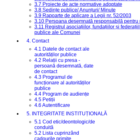
3.7 Proiecte de acte normative adoptate
3.8 Ședințe publice/ Anunțuri/ Minute
3.9 Rapoarte de aplicare a Legii nr. 52/2003
3.10 Persoana desemnată responsabilă pentru re
3.11 Registrul asociațiilor, fundațiilor și federații
publice ale Comunei
4. Contact
4.1 Datele de contact ale
autorităților publice
4.2 Relații cu presa -
persoană desemnată, date
de contact
4.3 Programul de
funcționare al autorităților
publice
4.4 Program de audiențe
4.5 Petiții
4.6 Autentificare
5. INTEGRITATE INSTITUȚIONALĂ
5.1 Cod etic/deontologic/de
conduită
5.2 Lista cuprinzând
cadourile primite