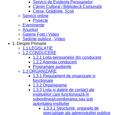
Servicii de Evidența Persoanelor
Cămin Cultural / Bibliotecă Comunală
Creșe, Grădinițe, Școli
Servicii online
Proiecte
Evenimente
Anunțuri
Galerie Foto | Video
Sedinte publice - Video
1. Despre Primarie
1.1 LEGISLAȚIE
1.2 CONDUCERE
1.2.1 Lista persoanelor din conducere
1.2.2 Agenda conducerii
Programare audiențe
1.3 ORGANIZARE
1.3.1 Regulament de organizare și
funcționare
1.3.2 Organigrama
1.3.3 Lista și datele de contact ale
instituțiilor care funcționează în
subordinea/coordonarea sau sub
autoritatea instituției
1.3.3.1 Structurile, organele de
specialitate ale administrației publice