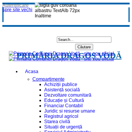
Autentificare
spre site vechi
PRIMĂRIA DRAGOȘ VODĂ
Acasa
Compartimente
Achiziții publice
Asistență socială
Dezvoltare comunitară
Educație și Cultură
Financiar Contabil
Juridic si resurse umane
Registrul agricol
Starea civilă
Situații de urgență