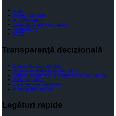
Buget
Bilanţuri contabile
Achiziţii publice
Declaratii de avere si interese
Formulare tip
GDPR
Transparenţă decizională
Proiecte de acte normative
Formular colectare propuneri, opinii
Registru consemnare si analizare propuneri, opinii
Dezbateri publice
Consultari interministeriale
Video Şedinţe publice
Legături rapide