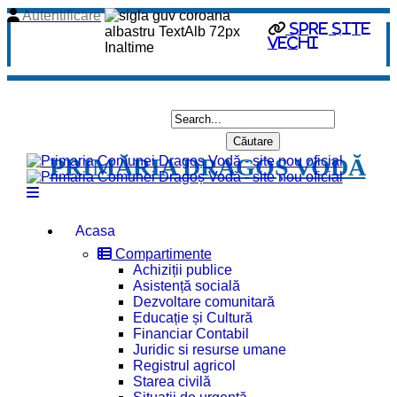
Autentificare
spre site
vechi
PRIMĂRIA DRAGOȘ VODĂ
Acasa
Compartimente
Achiziții publice
Asistență socială
Dezvoltare comunitară
Educație și Cultură
Financiar Contabil
Juridic si resurse umane
Registrul agricol
Starea civilă