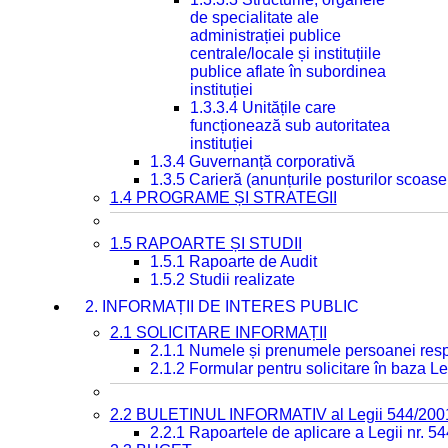
de specialitate ale
administrației publice
centrale/locale și instituțiile
publice aflate în subordinea
instituției
1.3.3.4 Unitățile care
funcționează sub autoritatea
instituției
1.3.4 Guvernanță corporativă
1.3.5 Carieră (anunțurile posturilor scoase
1.4 PROGRAME ȘI STRATEGII
1.5 RAPOARTE ȘI STUDII
1.5.1 Rapoarte de Audit
1.5.2 Studii realizate
2. INFORMAȚII DE INTERES PUBLIC
2.1 SOLICITARE INFORMAȚII
2.1.1 Numele și prenumele persoanei resp
2.1.2 Formular pentru solicitare în baza Le
2.2 BULETINUL INFORMATIV al Legii 544/200
2.2.1 Rapoartele de aplicare a Legii nr. 5