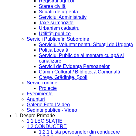
Registrul agricol
Starea civilă
Situații de urgență
Serviciul Administrativ
Taxe și impozite
Urbanism cadastru
Utilități publice
Servicii Publice în Subordine
Serviciul Voluntar pentru Situații de Urgență
Poliția Locală
Serviciul Public de alimentare cu apă și
canalizare
Servicii de Evidența Persoanelor
Cămin Cultural / Bibliotecă Comunală
Creșe, Grădinițe, Școli
Servicii online
Proiecte
Evenimente
Anunțuri
Galerie Foto | Video
Sedinte publice - Video
1. Despre Primarie
1.1 LEGISLAȚIE
1.2 CONDUCERE
1.2.1 Lista persoanelor din conducere