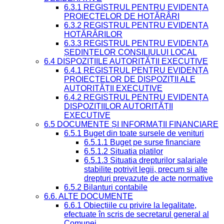
6.3.1 REGISTRUL PENTRU EVIDENȚA
PROIECTELOR DE HOTĂRÂRI
6.3.2 REGISTRUL PENTRU EVIDENȚA
HOTĂRÂRILOR
6.3.3 REGISTRUL PENTRU EVIDENȚA
ȘEDINȚELOR CONSILIULUI LOCAL
6.4 DISPOZIȚIILE AUTORITĂȚII EXECUTIVE
6.4.1 REGISTRUL PENTRU EVIDENȚA
PROIECTELOR DE DISPOZIȚII ALE
AUTORITĂȚII EXECUTIVE
6.4.2 REGISTRUL PENTRU EVIDENȚA
DISPOZIȚIILOR AUTORITĂȚII
EXECUTIVE
6.5 DOCUMENTE ȘI INFORMAȚII FINANCIARE
6.5.1 Buget din toate sursele de venituri
6.5.1.1 Buget pe surse financiare
6.5.1.2 Situatia platilor
6.5.1.3 Situatia drepturilor salariale
stabilite potrivit legii, precum si alte
drepturi prevazute de acte normative
6.5.2 Bilanturi contabile
6.6. ALTE DOCUMENTE
6.6.1 Obiecțiile cu privire la legalitate,
efectuate în scris de secretarul general al
Comunei