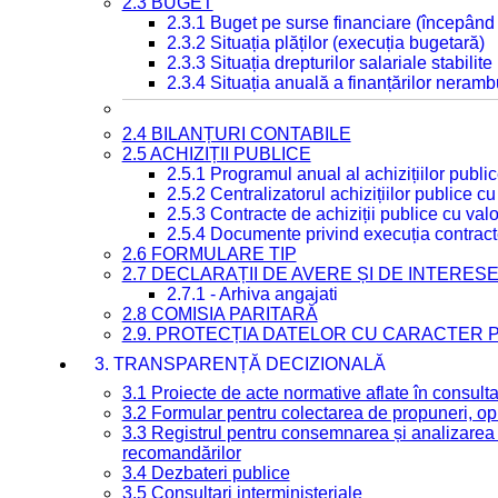
2.3 BUGET
2.3.1 Buget pe surse financiare (începând
2.3.2 Situația plăților (execuția bugetară)
2.3.3 Situația drepturilor salariale stabilit
2.3.4 Situația anuală a finanțărilor neramb
2.4 BILANȚURI CONTABILE
2.5 ACHIZIȚII PUBLICE
2.5.1 Programul anual al achizițiilor publi
2.5.2 Centralizatorul achizițiilor publice 
2.5.3 Contracte de achiziții publice cu va
2.5.4 Documente privind execuția contract
2.6 FORMULARE TIP
2.7 DECLARAȚII DE AVERE ȘI DE INTERES
2.7.1 - Arhiva angajati
2.8 COMISIA PARITARĂ
2.9. PROTECȚIA DATELOR CU CARACTER
3. TRANSPARENȚĂ DECIZIONALĂ
3.1 Proiecte de acte normative aflate în consult
3.2 Formular pentru colectarea de propuneri, opi
3.3 Registrul pentru consemnarea și analizarea p
recomandărilor
3.4 Dezbateri publice
3.5 Consultari interministeriale