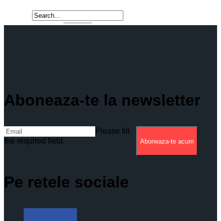
Aboneaza-te la newsletter
Please fill
the required field.
Aboneaza-te acum
Pe retele sociale