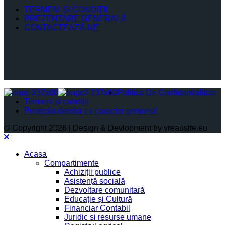
TERMENI ŞI CONDIŢII
PREZENTARE GENERALĂ
CONTACTEAZĂ-NE
Politica De Confidențialitate
Termeni și condiții
Protectia datelor cu caracter personal
© Copyright 2026 | Design & Devlopment by vreausite.eu
Acasa
Compartimente
Achiziții publice
Asistență socială
Dezvoltare comunitară
Educație și Cultură
Financiar Contabil
Juridic si resurse umane