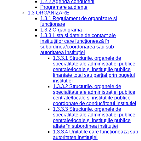
1.2.2 Agenda conducerii
Programare audiențe
1.3 ORGANIZARE
1.3.1 Regulament de organizare și
funcționare
1.3.2 Organigrama
1.3.3 Lista și datele de contact ale
instituțiilor care funcționează în
subordinea/coordonarea sau sub
autoritatea instituției
1.3.3.1 Structurile, organele de
specialitate ale administrației publice
centrale/locale și instituțiile publice
finanțate total sau parțial prin bugetul
instituției
1.3.3.2 Structurile, organele de
specialitate ale administrației publice
centrale/locale și instituțiile publice
coordonate de conducătorul instituției
1.3.3.3 Structurile, organele de
specialitate ale administrației publice
centrale/locale și instituțiile publice
aflate în subordinea instituției
1.3.3.4 Unitățile care funcționează sub
autoritatea instituției