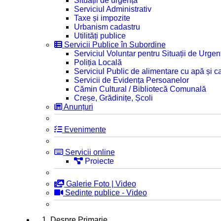
Situații de urgență
Serviciul Administrativ
Taxe și impozite
Urbanism cadastru
Utilități publice
Servicii Publice în Subordine
Serviciul Voluntar pentru Situații de Urgen
Poliția Locală
Serviciul Public de alimentare cu apă și c
Servicii de Evidența Persoanelor
Cămin Cultural / Bibliotecă Comunală
Creșe, Grădinițe, Școli
Anunțuri
Evenimente
Servicii online
Proiecte
Galerie Foto | Video
Sedinte publice - Video
1. Despre Primarie