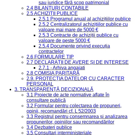
sau juridice fără scop patrimonial
2.4 BILANȚURI CONTABILE
2.5 ACHIZIȚII PUBLICE
2.5.1 Programul anual al achizițiilor publice
2.5.2 Centralizatorul achizițiilor publice cu
valoare mai mare de 5000 €
2.5.3 Contracte de achiziții publice cu
valoare de peste 5000 €
2.5.4 Documente privind execuția
contractelor
2.6 FORMULARE TIP
2.7 DECLARAȚII DE AVERE ȘI DE INTERESE
2.7.1 - Arhiva angajati
2.8 COMISIA PARITARĂ
2.9. PROTECȚIA DATELOR CU CARACTER
PERSONAL
3. TRANSPARENȚĂ DECIZIONALĂ
3.1 Proiecte de acte normative aflate în
consultare publică
3.2 Formular pentru colectarea de propuneri,
opinii, recomandări cf. L 52/2003
3.3 Registrul pentru consemnarea și analizarea
propunerilor, opiniilor sau recomandărilor
3.4 Dezbateri publice
3.5 Consultari interministeriale