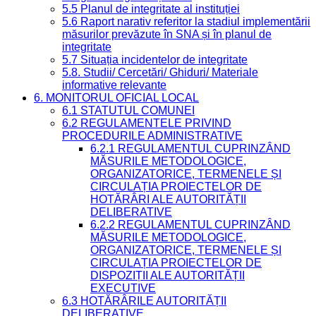
5.5 Planul de integritate al instituției
5.6 Raport narativ referitor la stadiul implementării
măsurilor prevăzute în SNA și în planul de
integritate
5.7 Situația incidentelor de integritate
5.8. Studii/ Cercetări/ Ghiduri/ Materiale
informative relevante
6. MONITORUL OFICIAL LOCAL
6.1 STATUTUL COMUNEI
6.2 REGULAMENTELE PRIVIND
PROCEDURILE ADMINISTRATIVE
6.2.1 REGULAMENTUL CUPRINZÂND
MĂSURILE METODOLOGICE,
ORGANIZATORICE, TERMENELE ȘI
CIRCULAȚIA PROIECTELOR DE
HOTĂRÂRI ALE AUTORITĂȚII
DELIBERATIVE
6.2.2 REGULAMENTUL CUPRINZÂND
MĂSURILE METODOLOGICE,
ORGANIZATORICE, TERMENELE ȘI
CIRCULAȚIA PROIECTELOR DE
DISPOZIȚII ALE AUTORITĂȚII
EXECUTIVE
6.3 HOTĂRÂRILE AUTORITĂȚII
DELIBERATIVE