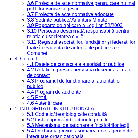
3.6 Proiecte de acte normative pentru care nu mai
pot fi transmise sugestii
3.7 Proiecte de acte normative adoptate
3.8 Ședințe publice/ Anunțuri/ Minute
3.9 Rapoarte de aplicare a Legii nr. 52/2003
3.10 Persoana desemnată responsabilă pentru
relația cu societatea civilă
3.11 Registrul asociațiilor, fundațiilor și federațiilor
luate în evidență de autoritățile publice ale
Comunei
4. Contact
4.1 Datele de contact ale autorităților publice
4.2 Relații cu presa - persoană desemnată, date
de contact
4.3 Programul de funcționare al autorităților
publice
4.4 Program de audiențe
4.5 Petiții
4.6 Autentificare
5. INTEGRITATE INSTITUȚIONALĂ
5.1 Cod etic/deontologic/de conduită
5.2 Lista cuprinzând cadourile primite
5.3 Mecanismul de raportare a încălcărilor legii
5.4 Declarația privind asumarea unei agende de
integritate organizațională