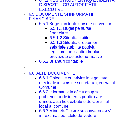
6.4.2 REGISTRUL PENTRU EVIDENȚA
DISPOZIȚIILOR AUTORITĂȚII
EXECUTIVE
6.5 DOCUMENTE ȘI INFORMAȚII
FINANCIARE
6.5.1 Buget din toate sursele de venituri
6.5.1.1 Buget pe surse
financiare
6.5.1.2 Situatia platilor
6.5.1.3 Situatia drepturilor
salariale stabilite potrivit
legii, precum si alte drepturi
prevazute de acte normative
6.5.2 Bilanturi contabile
6.6. ALTE DOCUMENTE
6.6.1 Obiecțiile cu privire la legalitate,
efectuate în scris de secretarul general al
Comunei
6.6.2 Informații din oficiu asupra
problemelor de interes public care
urmează să fie dezbătute de Consiliul
local al comunei
6.6.3 Minutele în care se consemnează,
în rezumat, punctele de vedere