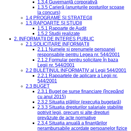
1.3.4 Guvernanță corporativă
1.3.5 Carieră (anunțurile posturilor scoase
la concurs)
1.4 PROGRAME ȘI STRATEGII
1.5 RAPOARTE ȘI STUDII
1.5.1 Rapoarte de Audit
1.5.2 Studii realizate
2. INFORMAȚII DE INTERES PUBLIC
2.1 SOLICITARE INFORMAȚII
2.1.1 Numele și prenumele persoanei
responsabile pentru Legea nr. 544/2001
2.1.2 Formular pentru solicitare în baza
Legii nr. 544/2001
2.2 BULETINUL INFORMATIV al Legii 544/2001
2.2.1 Rapoartele de aplicare a Legii nr.
544/2001
2.3 BUGET
2.3.1 Buget pe surse financiare (începând
cu anul 2015)
2.3.2 Situația plăților (execuția bugetară)
2.3.3 Situația drepturilor salariale stabilite
potrivit legii, precum și alte drepturi
prevăzute de acte normative
2.3.4 Situația anuală a finanțărilor
nerambursabile acordate persoanelor fizice