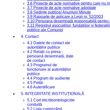
3.6 Proiecte de acte normative pentru care nu ma
3.7 Proiecte de acte normative adoptate
3.8 Ședințe publice/ Anunțuri/ Minute
3.9 Rapoarte de aplicare a Legii nr. 52/2003
3.10 Persoana desemnată responsabilă pentru re
3.11 Registrul asociațiilor, fundațiilor și federații
publice ale Comunei
4. Contact
4.1 Datele de contact ale
autorităților publice
4.2 Relații cu presa -
persoană desemnată, date
de contact
4.3 Programul de
funcționare al autorităților
publice
4.4 Program de audiențe
4.5 Petiții
4.6 Autentificare
5. INTEGRITATE INSTITUȚIONALĂ
5.1 Cod etic/deontologic/de
conduită
5.2 Lista cuprinzând