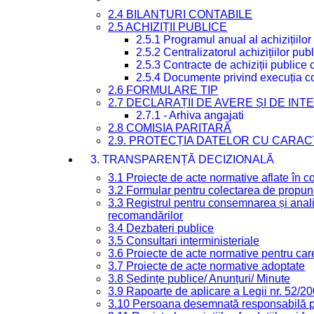
2.4 BILANȚURI CONTABILE
2.5 ACHIZIȚII PUBLICE
2.5.1 Programul anual al achizițiilor
2.5.2 Centralizatorul achizițiilor p
2.5.3 Contracte de achiziții publice
2.5.4 Documente privind execuția co
2.6 FORMULARE TIP
2.7 DECLARAȚII DE AVERE ȘI DE IN
2.7.1 - Arhiva angajati
2.8 COMISIA PARITARĂ
2.9. PROTECȚIA DATELOR CU CARA
3. TRANSPARENȚĂ DECIZIONALĂ
3.1 Proiecte de acte normative aflate în c
3.2 Formular pentru colectarea de propune
3.3 Registrul pentru consemnarea și anali
recomandărilor
3.4 Dezbateri publice
3.5 Consultari interministeriale
3.6 Proiecte de acte normative pentru care
3.7 Proiecte de acte normative adoptate
3.8 Ședințe publice/ Anunțuri/ Minute
3.9 Rapoarte de aplicare a Legii nr. 52/2
3.10 Persoana desemnată responsabilă pen