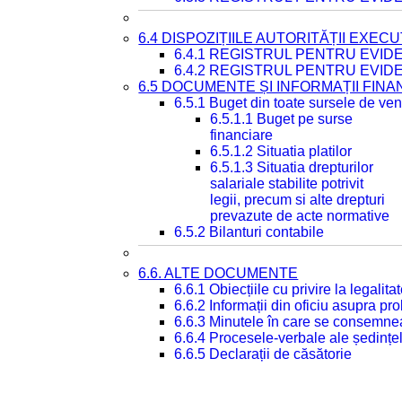
6.4 DISPOZIȚIILE AUTORITĂȚII EXECU
6.4.1 REGISTRUL PENTRU EVID
6.4.2 REGISTRUL PENTRU EVID
6.5 DOCUMENTE ȘI INFORMAȚII FIN
6.5.1 Buget din toate sursele de veni
6.5.1.1 Buget pe surse
financiare
6.5.1.2 Situatia platilor
6.5.1.3 Situatia drepturilor
salariale stabilite potrivit
legii, precum si alte drepturi
prevazute de acte normative
6.5.2 Bilanturi contabile
6.6. ALTE DOCUMENTE
6.6.1 Obiecțiile cu privire la legali
6.6.2 Informații din oficiu asupra p
6.6.3 Minutele în care se consemnea
6.6.4 Procesele-verbale ale ședințel
6.6.5 Declarații de căsătorie