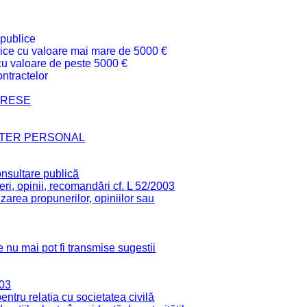
 publice
ublice cu valoare mai mare de 5000 €
 cu valoare de peste 5000 €
ntractelor
TERESE
CTER PERSONAL
onsultare publică
ri, opinii, recomandări cf. L 52/2003
zarea propunerilor, opiniilor sau
 nu mai pot fi transmise sugestii
003
tru relația cu societatea civilă