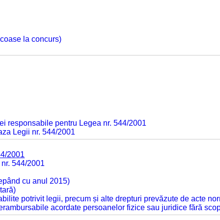
 scoase la concurs)
ei responsabile pentru Legea nr. 544/2001
baza Legii nr. 544/2001
44/2001
 nr. 544/2001
cepând cu anul 2015)
tară)
tabilite potrivit legii, precum și alte drepturi prevăzute de acte no
 nerambursabile acordate persoanelor fizice sau juridice fără sco