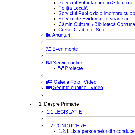
Serviciul Voluntar pentru Situații d
Poliția Locală
Serviciul Public de alimentare cu ap
Servicii de Evidența Persoanelor
Cămin Cultural / Bibliotecă Comuna
Creșe, Grădinițe, Școli
Anunțuri
Evenimente
Servicii online
Proiecte
Galerie Foto | Video
Sedinte publice - Video
1. Despre Primarie
1.1 LEGISLAȚIE
1.2 CONDUCERE
1.2.1 Lista persoanelor din conduce