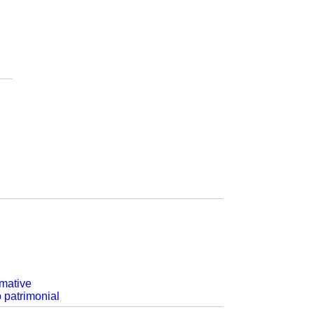
rmative
p patrimonial