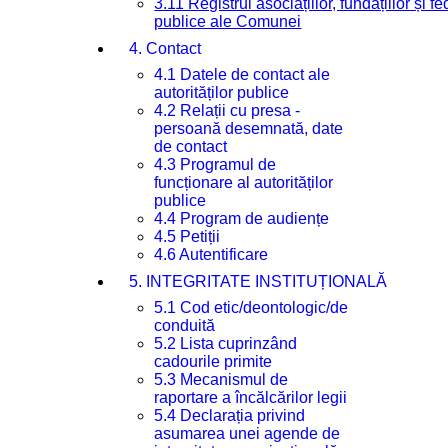
3.11 Registrul asociațiilor, fundațiilor și fe
publice ale Comunei
4. Contact
4.1 Datele de contact ale
autorităților publice
4.2 Relații cu presa -
persoană desemnată, date
de contact
4.3 Programul de
funcționare al autorităților
publice
4.4 Program de audiențe
4.5 Petiții
4.6 Autentificare
5. INTEGRITATE INSTITUȚIONALĂ
5.1 Cod etic/deontologic/de
conduită
5.2 Lista cuprinzând
cadourile primite
5.3 Mecanismul de
raportare a încălcărilor legii
5.4 Declarația privind
asumarea unei agende de