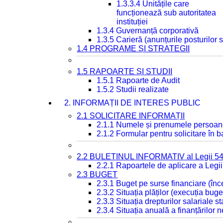
1.3.3.4 Unitățile care
funcționează sub autoritatea
instituției
1.3.4 Guvernanță corporativă
1.3.5 Carieră (anunțurile posturilor
1.4 PROGRAME ȘI STRATEGII
1.5 RAPOARTE ȘI STUDII
1.5.1 Rapoarte de Audit
1.5.2 Studii realizate
2. INFORMAȚII DE INTERES PUBLIC
2.1 SOLICITARE INFORMAȚII
2.1.1 Numele și prenumele persoan
2.1.2 Formular pentru solicitare în 
2.2 BULETINUL INFORMATIV al Legii 5
2.2.1 Rapoartele de aplicare a Legii
2.3 BUGET
2.3.1 Buget pe surse financiare (în
2.3.2 Situația plăților (execuția buge
2.3.3 Situația drepturilor salariale s
2.3.4 Situația anuală a finanțărilor