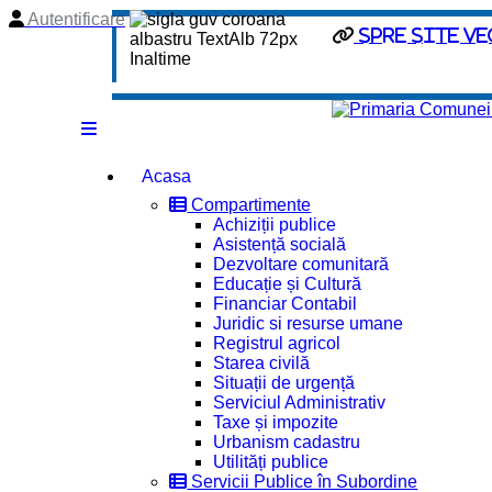
Autentificare
spre site ve
Acasa
Compartimente
Achiziții publice
Asistență socială
Dezvoltare comunitară
Educație și Cultură
Financiar Contabil
Juridic si resurse umane
Registrul agricol
Starea civilă
Situații de urgență
Serviciul Administrativ
Taxe și impozite
Urbanism cadastru
Utilități publice
Servicii Publice în Subordine