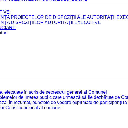
TIVE
ENȚA PROIECTELOR DE DISPOZIȚII ALE AUTORITĂȚII EXE
ENȚA DISPOZIȚIILOR AUTORITĂȚII EXECUTIVE
ANCIARE
turi
tate, efectuate în scris de secretarul general al Comunei
roblemelor de interes public care urmează să fie dezbătute de Con
ză, în rezumat, punctele de vedere exprimate de participanți la
or Consiliului local al comunei