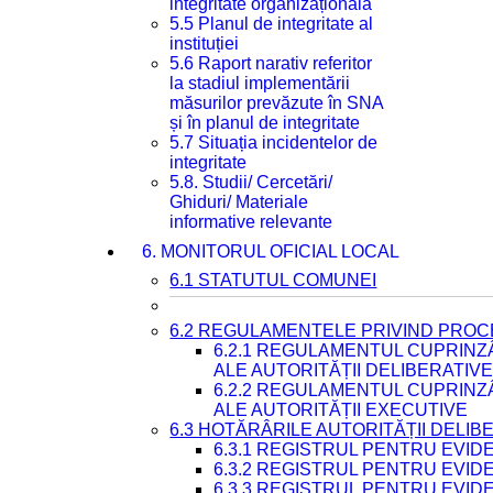
integritate organizațională
5.5 Planul de integritate al
instituției
5.6 Raport narativ referitor
la stadiul implementării
măsurilor prevăzute în SNA
și în planul de integritate
5.7 Situația incidentelor de
integritate
5.8. Studii/ Cercetări/
Ghiduri/ Materiale
informative relevante
6. MONITORUL OFICIAL LOCAL
6.1 STATUTUL COMUNEI
6.2 REGULAMENTELE PRIVIND PROC
6.2.1 REGULAMENTUL CUPRINZ
ALE AUTORITĂȚII DELIBERATIV
6.2.2 REGULAMENTUL CUPRINZ
ALE AUTORITĂȚII EXECUTIVE
6.3 HOTĂRÂRILE AUTORITĂȚII DELIB
6.3.1 REGISTRUL PENTRU EVI
6.3.2 REGISTRUL PENTRU EVI
6.3.3 REGISTRUL PENTRU EVID