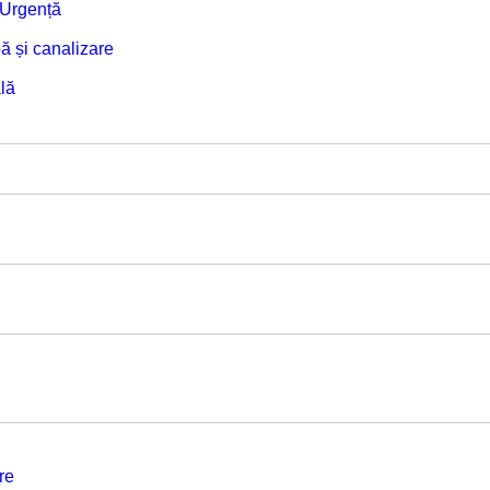
e Urgență
ă și canalizare
lă
re