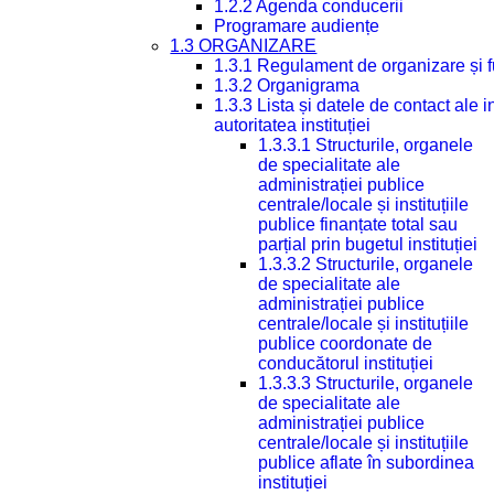
1.2.2 Agenda conducerii
Programare audiențe
1.3 ORGANIZARE
1.3.1 Regulament de organizare și 
1.3.2 Organigrama
1.3.3 Lista și datele de contact ale
autoritatea instituției
1.3.3.1 Structurile, organele
de specialitate ale
administrației publice
centrale/locale și instituțiile
publice finanțate total sau
parțial prin bugetul instituției
1.3.3.2 Structurile, organele
de specialitate ale
administrației publice
centrale/locale și instituțiile
publice coordonate de
conducătorul instituției
1.3.3.3 Structurile, organele
de specialitate ale
administrației publice
centrale/locale și instituțiile
publice aflate în subordinea
instituției