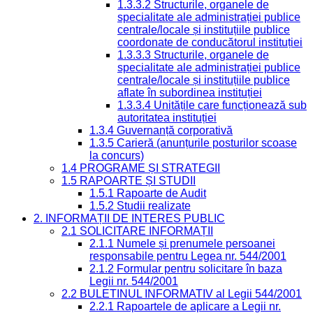
1.3.3.2 Structurile, organele de
specialitate ale administrației publice
centrale/locale și instituțiile publice
coordonate de conducătorul instituției
1.3.3.3 Structurile, organele de
specialitate ale administrației publice
centrale/locale și instituțiile publice
aflate în subordinea instituției
1.3.3.4 Unitățile care funcționează sub
autoritatea instituției
1.3.4 Guvernanță corporativă
1.3.5 Carieră (anunțurile posturilor scoase
la concurs)
1.4 PROGRAME ȘI STRATEGII
1.5 RAPOARTE ȘI STUDII
1.5.1 Rapoarte de Audit
1.5.2 Studii realizate
2. INFORMAȚII DE INTERES PUBLIC
2.1 SOLICITARE INFORMAȚII
2.1.1 Numele și prenumele persoanei
responsabile pentru Legea nr. 544/2001
2.1.2 Formular pentru solicitare în baza
Legii nr. 544/2001
2.2 BULETINUL INFORMATIV al Legii 544/2001
2.2.1 Rapoartele de aplicare a Legii nr.