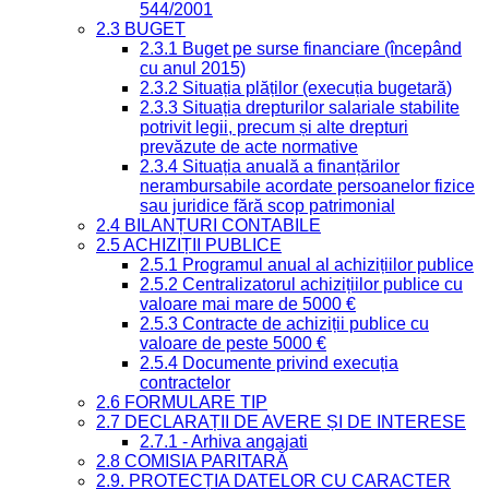
544/2001
2.3 BUGET
2.3.1 Buget pe surse financiare (începând
cu anul 2015)
2.3.2 Situația plăților (execuția bugetară)
2.3.3 Situația drepturilor salariale stabilite
potrivit legii, precum și alte drepturi
prevăzute de acte normative
2.3.4 Situația anuală a finanțărilor
nerambursabile acordate persoanelor fizice
sau juridice fără scop patrimonial
2.4 BILANȚURI CONTABILE
2.5 ACHIZIȚII PUBLICE
2.5.1 Programul anual al achizițiilor publice
2.5.2 Centralizatorul achizițiilor publice cu
valoare mai mare de 5000 €
2.5.3 Contracte de achiziții publice cu
valoare de peste 5000 €
2.5.4 Documente privind execuția
contractelor
2.6 FORMULARE TIP
2.7 DECLARAȚII DE AVERE ȘI DE INTERESE
2.7.1 - Arhiva angajati
2.8 COMISIA PARITARĂ
2.9. PROTECȚIA DATELOR CU CARACTER