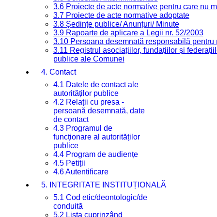
3.6 Proiecte de acte normative pentru care nu ma
3.7 Proiecte de acte normative adoptate
3.8 Ședințe publice/ Anunțuri/ Minute
3.9 Rapoarte de aplicare a Legii nr. 52/2003
3.10 Persoana desemnată responsabilă pentru re
3.11 Registrul asociațiilor, fundațiilor și federații
publice ale Comunei
4. Contact
4.1 Datele de contact ale
autorităților publice
4.2 Relații cu presa -
persoană desemnată, date
de contact
4.3 Programul de
funcționare al autorităților
publice
4.4 Program de audiențe
4.5 Petiții
4.6 Autentificare
5. INTEGRITATE INSTITUȚIONALĂ
5.1 Cod etic/deontologic/de
conduită
5.2 Lista cuprinzând