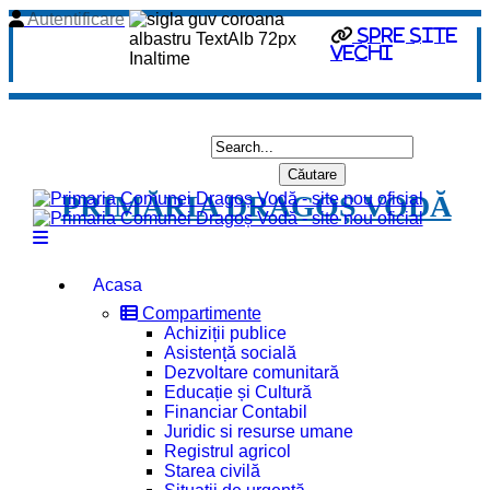
Autentificare
spre site
vechi
PRIMĂRIA DRAGOȘ VODĂ
Acasa
Compartimente
Achiziții publice
Asistență socială
Dezvoltare comunitară
Educație și Cultură
Financiar Contabil
Juridic si resurse umane
Registrul agricol
Starea civilă