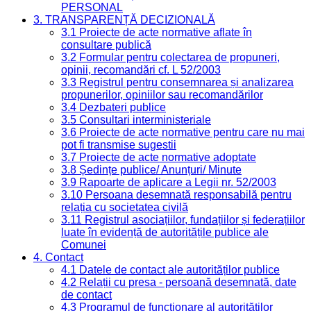
PERSONAL
3. TRANSPARENȚĂ DECIZIONALĂ
3.1 Proiecte de acte normative aflate în
consultare publică
3.2 Formular pentru colectarea de propuneri,
opinii, recomandări cf. L 52/2003
3.3 Registrul pentru consemnarea și analizarea
propunerilor, opiniilor sau recomandărilor
3.4 Dezbateri publice
3.5 Consultari interministeriale
3.6 Proiecte de acte normative pentru care nu mai
pot fi transmise sugestii
3.7 Proiecte de acte normative adoptate
3.8 Ședințe publice/ Anunțuri/ Minute
3.9 Rapoarte de aplicare a Legii nr. 52/2003
3.10 Persoana desemnată responsabilă pentru
relația cu societatea civilă
3.11 Registrul asociațiilor, fundațiilor și federațiilor
luate în evidență de autoritățile publice ale
Comunei
4. Contact
4.1 Datele de contact ale autorităților publice
4.2 Relații cu presa - persoană desemnată, date
de contact
4.3 Programul de funcționare al autorităților