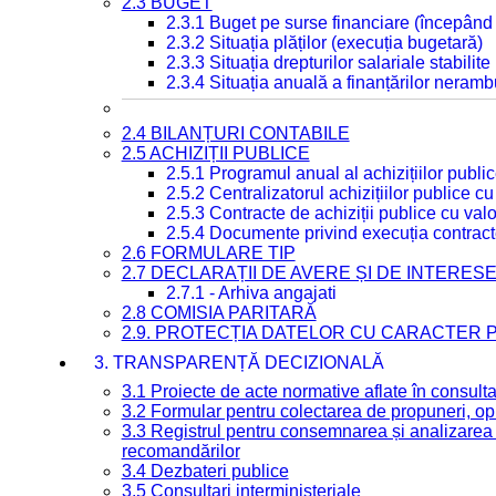
2.3 BUGET
2.3.1 Buget pe surse financiare (începând
2.3.2 Situația plăților (execuția bugetară)
2.3.3 Situația drepturilor salariale stabilit
2.3.4 Situația anuală a finanțărilor neramb
2.4 BILANȚURI CONTABILE
2.5 ACHIZIȚII PUBLICE
2.5.1 Programul anual al achizițiilor publi
2.5.2 Centralizatorul achizițiilor publice 
2.5.3 Contracte de achiziții publice cu va
2.5.4 Documente privind execuția contract
2.6 FORMULARE TIP
2.7 DECLARAȚII DE AVERE ȘI DE INTERES
2.7.1 - Arhiva angajati
2.8 COMISIA PARITARĂ
2.9. PROTECȚIA DATELOR CU CARACTER
3. TRANSPARENȚĂ DECIZIONALĂ
3.1 Proiecte de acte normative aflate în consult
3.2 Formular pentru colectarea de propuneri, opi
3.3 Registrul pentru consemnarea și analizarea p
recomandărilor
3.4 Dezbateri publice
3.5 Consultari interministeriale