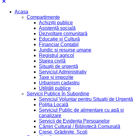
Acasa
Compartimente
Achiziții publice
Asistență socială
Dezvoltare comunitară
Educație și Cultură
Financiar Contabil
Juridic si resurse umane
Registrul agricol
Starea civilă
Situații de urgență
Serviciul Administrativ
Taxe și impozite
Urbanism cadastru
Utilități publice
Servicii Publice în Subordine
Serviciul Voluntar pentru Situații de Urgență
Poliția Locală
Serviciul Public de alimentare cu apă și
canalizare
Servicii de Evidența Persoanelor
Cămin Cultural / Bibliotecă Comunală
Creșe, Grădinițe, Școli