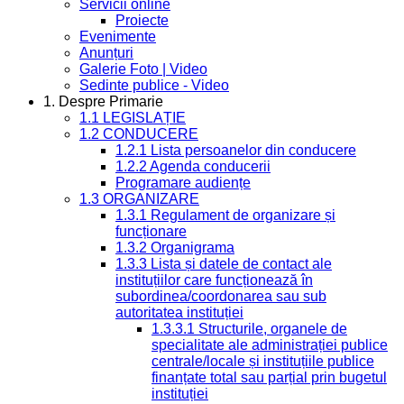
Servicii online
Proiecte
Evenimente
Anunțuri
Galerie Foto | Video
Sedinte publice - Video
1. Despre Primarie
1.1 LEGISLAȚIE
1.2 CONDUCERE
1.2.1 Lista persoanelor din conducere
1.2.2 Agenda conducerii
Programare audiențe
1.3 ORGANIZARE
1.3.1 Regulament de organizare și
funcționare
1.3.2 Organigrama
1.3.3 Lista și datele de contact ale
instituțiilor care funcționează în
subordinea/coordonarea sau sub
autoritatea instituției
1.3.3.1 Structurile, organele de
specialitate ale administrației publice
centrale/locale și instituțiile publice
finanțate total sau parțial prin bugetul
instituției