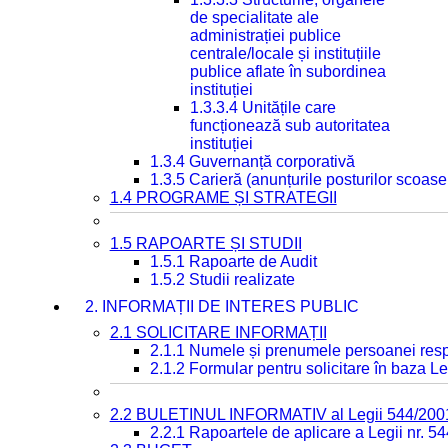
de specialitate ale
administrației publice
centrale/locale și instituțiile
publice aflate în subordinea
instituției
1.3.3.4 Unitățile care
funcționează sub autoritatea
instituției
1.3.4 Guvernanță corporativă
1.3.5 Carieră (anunțurile posturilor scoase
1.4 PROGRAME ȘI STRATEGII
1.5 RAPOARTE ȘI STUDII
1.5.1 Rapoarte de Audit
1.5.2 Studii realizate
2. INFORMAȚII DE INTERES PUBLIC
2.1 SOLICITARE INFORMAȚII
2.1.1 Numele și prenumele persoanei resp
2.1.2 Formular pentru solicitare în baza Le
2.2 BULETINUL INFORMATIV al Legii 544/200
2.2.1 Rapoartele de aplicare a Legii nr. 5