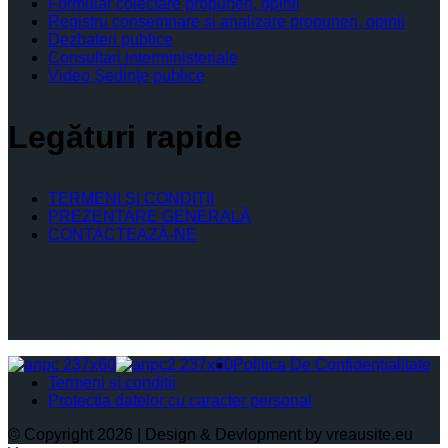
Formular colectare propuneri, opinii
Registru consemnare si analizare propuneri, opinii
Dezbateri publice
Consultari interministeriale
Video Şedinţe publice
Legături rapide
TERMENI ŞI CONDIŢII
PREZENTARE GENERALĂ
CONTACTEAZĂ-NE
Politica De Confidențialitate
Termeni și condiții
Protectia datelor cu caracter personal
© Copyright 2026 | Design & Devlopment by vreausite.eu