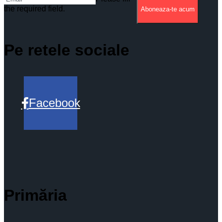
the required field.
Aboneaza-te acum
Pe retele sociale
Facebook
Primăria