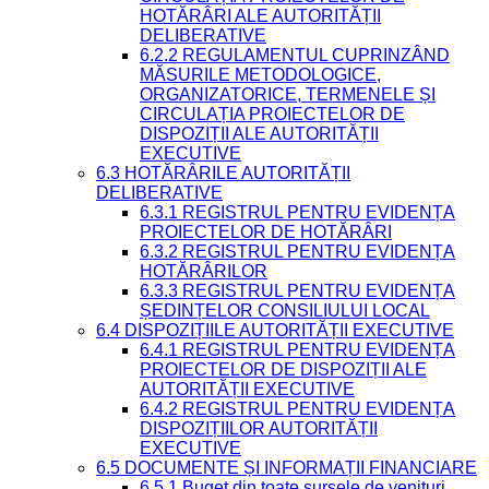
HOTĂRÂRI ALE AUTORITĂȚII
DELIBERATIVE
6.2.2 REGULAMENTUL CUPRINZÂND
MĂSURILE METODOLOGICE,
ORGANIZATORICE, TERMENELE ȘI
CIRCULAȚIA PROIECTELOR DE
DISPOZIȚII ALE AUTORITĂȚII
EXECUTIVE
6.3 HOTĂRÂRILE AUTORITĂȚII
DELIBERATIVE
6.3.1 REGISTRUL PENTRU EVIDENȚA
PROIECTELOR DE HOTĂRÂRI
6.3.2 REGISTRUL PENTRU EVIDENȚA
HOTĂRÂRILOR
6.3.3 REGISTRUL PENTRU EVIDENȚA
ȘEDINȚELOR CONSILIULUI LOCAL
6.4 DISPOZIȚIILE AUTORITĂȚII EXECUTIVE
6.4.1 REGISTRUL PENTRU EVIDENȚA
PROIECTELOR DE DISPOZIȚII ALE
AUTORITĂȚII EXECUTIVE
6.4.2 REGISTRUL PENTRU EVIDENȚA
DISPOZIȚIILOR AUTORITĂȚII
EXECUTIVE
6.5 DOCUMENTE ȘI INFORMAȚII FINANCIARE
6.5.1 Buget din toate sursele de venituri