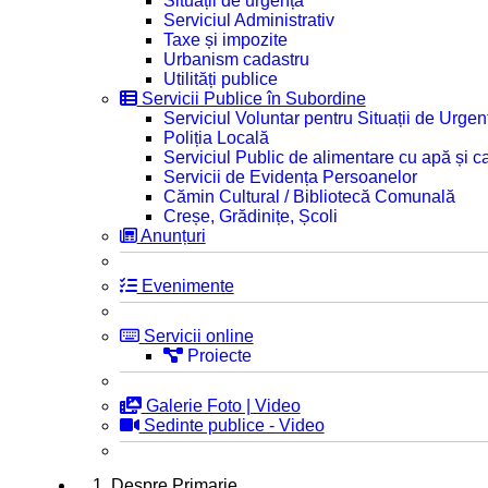
Situații de urgență
Serviciul Administrativ
Taxe și impozite
Urbanism cadastru
Utilități publice
Servicii Publice în Subordine
Serviciul Voluntar pentru Situații de Urgen
Poliția Locală
Serviciul Public de alimentare cu apă și c
Servicii de Evidența Persoanelor
Cămin Cultural / Bibliotecă Comunală
Creșe, Grădinițe, Școli
Anunțuri
Evenimente
Servicii online
Proiecte
Galerie Foto | Video
Sedinte publice - Video
1. Despre Primarie