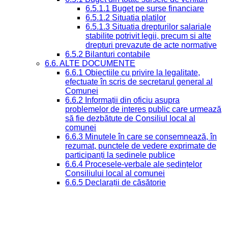
6.5.1.1 Buget pe surse financiare
6.5.1.2 Situatia platilor
6.5.1.3 Situatia drepturilor salariale
stabilite potrivit legii, precum si alte
drepturi prevazute de acte normative
6.5.2 Bilanturi contabile
6.6. ALTE DOCUMENTE
6.6.1 Obiecțiile cu privire la legalitate,
efectuate în scris de secretarul general al
Comunei
6.6.2 Informații din oficiu asupra
problemelor de interes public care urmează
să fie dezbătute de Consiliul local al
comunei
6.6.3 Minutele în care se consemnează, în
rezumat, punctele de vedere exprimate de
participanți la ședinele publice
6.6.4 Procesele-verbale ale ședințelor
Consiliului local al comunei
6.6.5 Declarații de căsătorie