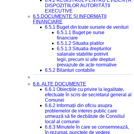
6.4.2 REGISTRUL PENTRU EVIDENȚA
DISPOZIȚIILOR AUTORITĂȚII
EXECUTIVE
6.5 DOCUMENTE ȘI INFORMAȚII
FINANCIARE
6.5.1 Buget din toate sursele de venituri
6.5.1.1 Buget pe surse
financiare
6.5.1.2 Situatia platilor
6.5.1.3 Situatia drepturilor
salariale stabilite potrivit
legii, precum si alte drepturi
prevazute de acte normative
6.5.2 Bilanturi contabile
6.6. ALTE DOCUMENTE
6.6.1 Obiecțiile cu privire la legalitate,
efectuate în scris de secretarul general al
Comunei
6.6.2 Informații din oficiu asupra
problemelor de interes public care
urmează să fie dezbătute de Consiliul
local al comunei
6.6.3 Minutele în care se consemnează,
în rezumat, punctele de vedere