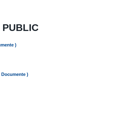
S PUBLIC
umente )
5 Documente )