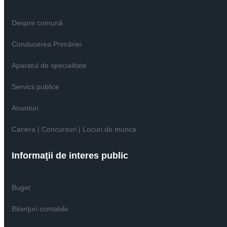
Despre comună
Conducerea Primăriei
Aparatul de specialitate
Servicii publice
Anunturi
Cariera | Concursuri | Locuri de munca
Informaţii de interes public
Buget
Bilanţuri contabile