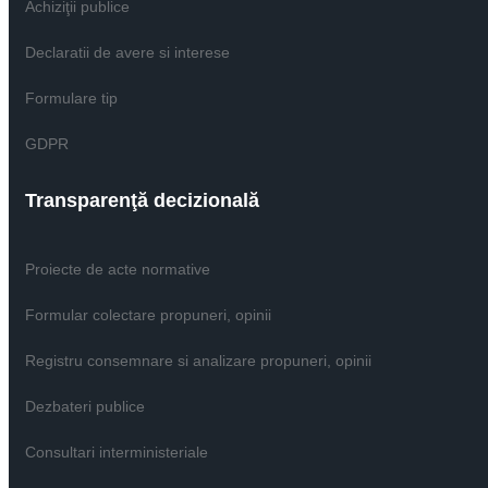
Achiziţii publice
Declaratii de avere si interese
Formulare tip
GDPR
Transparenţă decizională
Proiecte de acte normative
Formular colectare propuneri, opinii
Registru consemnare si analizare propuneri, opinii
Dezbateri publice
Consultari interministeriale