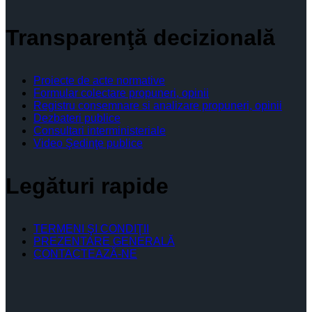
Transparenţă decizională
Proiecte de acte normative
Formular colectare propuneri, opinii
Registru consemnare si analizare propuneri, opinii
Dezbateri publice
Consultari interministeriale
Video Şedinţe publice
Legături rapide
TERMENI ŞI CONDIŢII
PREZENTARE GENERALĂ
CONTACTEAZĂ-NE