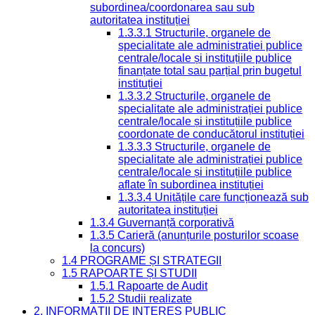
subordinea/coordonarea sau sub
autoritatea instituției
1.3.3.1 Structurile, organele de
specialitate ale administrației publice
centrale/locale și instituțiile publice
finanțate total sau parțial prin bugetul
instituției
1.3.3.2 Structurile, organele de
specialitate ale administrației publice
centrale/locale și instituțiile publice
coordonate de conducătorul instituției
1.3.3.3 Structurile, organele de
specialitate ale administrației publice
centrale/locale și instituțiile publice
aflate în subordinea instituției
1.3.3.4 Unitățile care funcționează sub
autoritatea instituției
1.3.4 Guvernanță corporativă
1.3.5 Carieră (anunțurile posturilor scoase
la concurs)
1.4 PROGRAME ȘI STRATEGII
1.5 RAPOARTE ȘI STUDII
1.5.1 Rapoarte de Audit
1.5.2 Studii realizate
2. INFORMAȚII DE INTERES PUBLIC