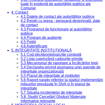
luate în evidență de autoritățile publice ale
Comunei
4. Contact
4.1 Datele de contact ale autorităților publice
4.2 Relații cu presa - persoană desemnată, date
de contact
4.3 Programul de funcționare al autorităților
publice
4.4 Program de audiențe
4.5 Petiții
4.6 Autentificare
5. INTEGRITATE INSTITUȚIONALĂ
5.1 Cod etic/deontologic/de conduită
5.2 Lista cuprinzând cadourile primite
5.3 Mecanismul de raportare a încălcărilor legii
5.4 Declarația privind asumarea unei agende de
integritate organizațională
5.5 Planul de integritate al instituției
5.6 Raport narativ referitor la stadiul implementării
măsurilor prevăzute în SNA și în planul de
integritate
5.7 Situația incidentelor de integritate
5.8. Studii/ Cercetări/ Ghiduri/ Materiale
informative relevante