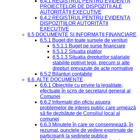
6.4.1 REGISTRUL PENTRU EVIDENȚA
PROIECTELOR DE DISPOZIȚII ALE
AUTORITĂȚII EXECUTIVE
6.4.2 REGISTRUL PENTRU EVIDENȚA
DISPOZIȚIILOR AUTORITĂȚII
EXECUTIVE
6.5 DOCUMENTE ȘI INFORMAȚII FINANCIARE
6.5.1 Buget din toate sursele de venituri
6.5.1.1 Buget pe surse financiare
6.5.1.2 Situatia platilor
6.5.1.3 Situatia drepturilor salariale
stabilite potrivit legii, precum si alte
drepturi prevazute de acte normative
6.5.2 Bilanturi contabile
6.6. ALTE DOCUMENTE
6.6.1 Obiecțiile cu privire la legalitate,
efectuate în scris de secretarul general al
Comunei
6.6.2 Informații din oficiu asupra
problemelor de interes public care urmează
să fie dezbătute de Consiliul local al
comunei
6.6.3 Minutele în care se consemnează, în
rezumat, punctele de vedere exprimate de
participanți la ședinele publice