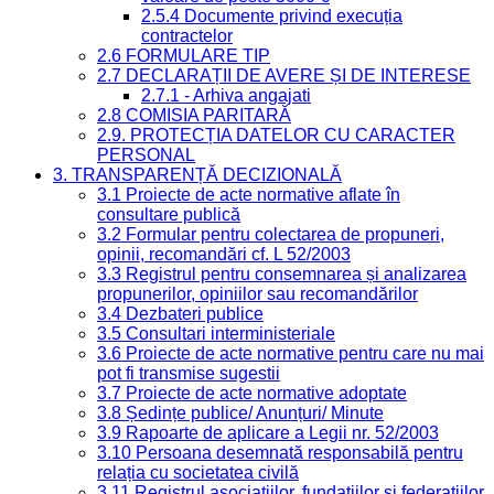
2.5.4 Documente privind execuția
contractelor
2.6 FORMULARE TIP
2.7 DECLARAȚII DE AVERE ȘI DE INTERESE
2.7.1 - Arhiva angajati
2.8 COMISIA PARITARĂ
2.9. PROTECȚIA DATELOR CU CARACTER
PERSONAL
3. TRANSPARENȚĂ DECIZIONALĂ
3.1 Proiecte de acte normative aflate în
consultare publică
3.2 Formular pentru colectarea de propuneri,
opinii, recomandări cf. L 52/2003
3.3 Registrul pentru consemnarea și analizarea
propunerilor, opiniilor sau recomandărilor
3.4 Dezbateri publice
3.5 Consultari interministeriale
3.6 Proiecte de acte normative pentru care nu mai
pot fi transmise sugestii
3.7 Proiecte de acte normative adoptate
3.8 Ședințe publice/ Anunțuri/ Minute
3.9 Rapoarte de aplicare a Legii nr. 52/2003
3.10 Persoana desemnată responsabilă pentru
relația cu societatea civilă
3.11 Registrul asociațiilor, fundațiilor și federațiilor