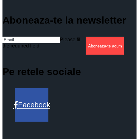
Aboneaza-te la newsletter
Please fill
the required field.
Aboneaza-te acum
Pe retele sociale
Facebook