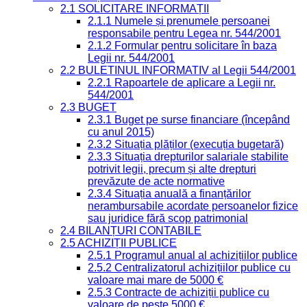
2.1 SOLICITARE INFORMAȚII
2.1.1 Numele și prenumele persoanei
responsabile pentru Legea nr. 544/2001
2.1.2 Formular pentru solicitare în baza
Legii nr. 544/2001
2.2 BULETINUL INFORMATIV al Legii 544/2001
2.2.1 Rapoartele de aplicare a Legii nr.
544/2001
2.3 BUGET
2.3.1 Buget pe surse financiare (începând
cu anul 2015)
2.3.2 Situația plăților (execuția bugetară)
2.3.3 Situația drepturilor salariale stabilite
potrivit legii, precum și alte drepturi
prevăzute de acte normative
2.3.4 Situația anuală a finanțărilor
nerambursabile acordate persoanelor fizice
sau juridice fără scop patrimonial
2.4 BILANȚURI CONTABILE
2.5 ACHIZIȚII PUBLICE
2.5.1 Programul anual al achizițiilor publice
2.5.2 Centralizatorul achizițiilor publice cu
valoare mai mare de 5000 €
2.5.3 Contracte de achiziții publice cu
valoare de peste 5000 €