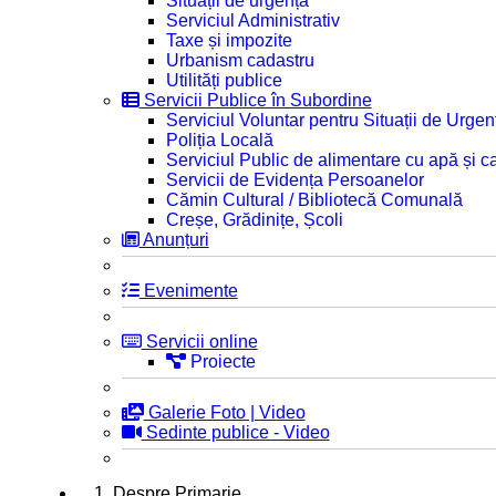
Situații de urgență
Serviciul Administrativ
Taxe și impozite
Urbanism cadastru
Utilități publice
Servicii Publice în Subordine
Serviciul Voluntar pentru Situații de Urgen
Poliția Locală
Serviciul Public de alimentare cu apă și c
Servicii de Evidența Persoanelor
Cămin Cultural / Bibliotecă Comunală
Creșe, Grădinițe, Școli
Anunțuri
Evenimente
Servicii online
Proiecte
Galerie Foto | Video
Sedinte publice - Video
1. Despre Primarie