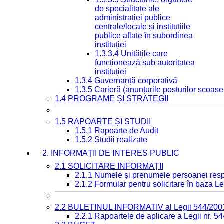
de specialitate ale
administrației publice
centrale/locale și instituțiile
publice aflate în subordinea
instituției
1.3.3.4 Unitățile care
funcționează sub autoritatea
instituției
1.3.4 Guvernanță corporativă
1.3.5 Carieră (anunțurile posturilor scoase
1.4 PROGRAME ȘI STRATEGII
1.5 RAPOARTE ȘI STUDII
1.5.1 Rapoarte de Audit
1.5.2 Studii realizate
2. INFORMAȚII DE INTERES PUBLIC
2.1 SOLICITARE INFORMAȚII
2.1.1 Numele și prenumele persoanei resp
2.1.2 Formular pentru solicitare în baza Le
2.2 BULETINUL INFORMATIV al Legii 544/200
2.2.1 Rapoartele de aplicare a Legii nr. 5