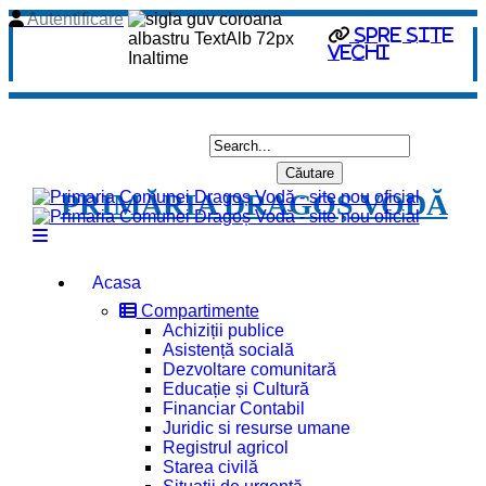
Autentificare
spre site
vechi
PRIMĂRIA DRAGOȘ VODĂ
Acasa
Compartimente
Achiziții publice
Asistență socială
Dezvoltare comunitară
Educație și Cultură
Financiar Contabil
Juridic si resurse umane
Registrul agricol
Starea civilă