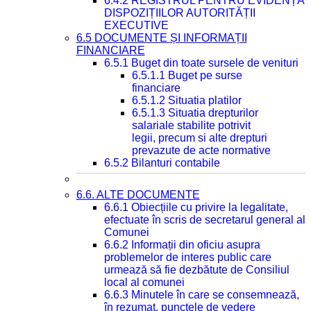
6.4.2 REGISTRUL PENTRU EVIDENȚA
DISPOZIȚIILOR AUTORITĂȚII
EXECUTIVE
6.5 DOCUMENTE ȘI INFORMAȚII
FINANCIARE
6.5.1 Buget din toate sursele de venituri
6.5.1.1 Buget pe surse
financiare
6.5.1.2 Situatia platilor
6.5.1.3 Situatia drepturilor
salariale stabilite potrivit
legii, precum si alte drepturi
prevazute de acte normative
6.5.2 Bilanturi contabile
6.6. ALTE DOCUMENTE
6.6.1 Obiecțiile cu privire la legalitate,
efectuate în scris de secretarul general al
Comunei
6.6.2 Informații din oficiu asupra
problemelor de interes public care
urmează să fie dezbătute de Consiliul
local al comunei
6.6.3 Minutele în care se consemnează,
în rezumat, punctele de vedere