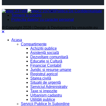
Politica De Confidențialitate
Termeni și condiții
Protectia datelor cu caracter personal
© Copyright 2026 | Design & Devlopment by vreausite.eu
Acasa
Compartimente
Achiziții publice
Asistență socială
Dezvoltare comunitară
Educație și Cultură
Financiar Contabil
Juridic si resurse umane
Registrul agricol
Starea civilă
Situații de urgență
Serviciul Administrativ
Taxe și impozite
Urbanism cadastru
Utilități publice
Servicii Publice în Subordine