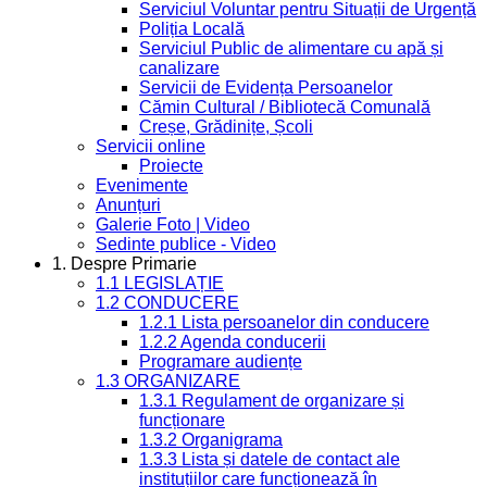
Serviciul Voluntar pentru Situații de Urgență
Poliția Locală
Serviciul Public de alimentare cu apă și
canalizare
Servicii de Evidența Persoanelor
Cămin Cultural / Bibliotecă Comunală
Creșe, Grădinițe, Școli
Servicii online
Proiecte
Evenimente
Anunțuri
Galerie Foto | Video
Sedinte publice - Video
1. Despre Primarie
1.1 LEGISLAȚIE
1.2 CONDUCERE
1.2.1 Lista persoanelor din conducere
1.2.2 Agenda conducerii
Programare audiențe
1.3 ORGANIZARE
1.3.1 Regulament de organizare și
funcționare
1.3.2 Organigrama
1.3.3 Lista și datele de contact ale
instituțiilor care funcționează în