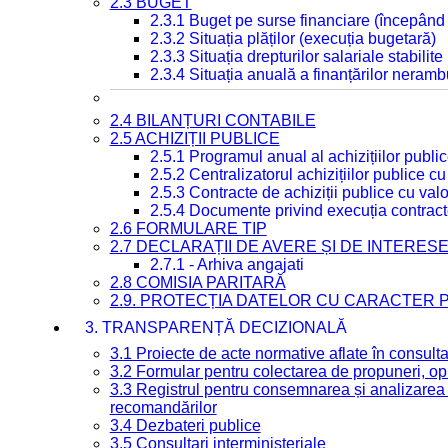
2.3 BUGET
2.3.1 Buget pe surse financiare (începând
2.3.2 Situația plăților (execuția bugetară)
2.3.3 Situația drepturilor salariale stabilit
2.3.4 Situația anuală a finanțărilor neramb
2.4 BILANȚURI CONTABILE
2.5 ACHIZIȚII PUBLICE
2.5.1 Programul anual al achizițiilor publi
2.5.2 Centralizatorul achizițiilor publice 
2.5.3 Contracte de achiziții publice cu va
2.5.4 Documente privind execuția contract
2.6 FORMULARE TIP
2.7 DECLARAȚII DE AVERE ȘI DE INTERES
2.7.1 - Arhiva angajati
2.8 COMISIA PARITARĂ
2.9. PROTECȚIA DATELOR CU CARACTER
3. TRANSPARENȚĂ DECIZIONALĂ
3.1 Proiecte de acte normative aflate în consult
3.2 Formular pentru colectarea de propuneri, opi
3.3 Registrul pentru consemnarea și analizarea p
recomandărilor
3.4 Dezbateri publice
3.5 Consultari interministeriale