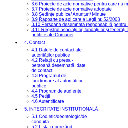
3.6 Proiecte de acte normative pentru care nu ma
3.7 Proiecte de acte normative adoptate
3.8 Ședințe publice/ Anunțuri/ Minute
3.9 Rapoarte de aplicare a Legii nr. 52/2003
3.10 Persoana desemnată responsabilă pentru re
3.11 Registrul asociațiilor, fundațiilor și federații
publice ale Comunei
4. Contact
4.1 Datele de contact ale
autorităților publice
4.2 Relații cu presa -
persoană desemnată, date
de contact
4.3 Programul de
funcționare al autorităților
publice
4.4 Program de audiențe
4.5 Petiții
4.6 Autentificare
5. INTEGRITATE INSTITUȚIONALĂ
5.1 Cod etic/deontologic/de
conduită
5.2 Lista cuprinzând