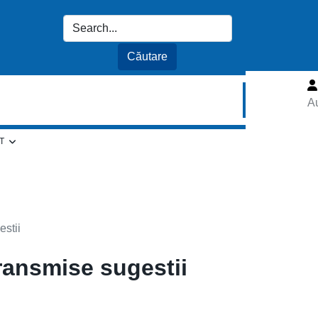
Au
T
estii
transmise sugestii