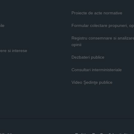
Proiecte de acte normative
ile
Formular colectare propuneri, opi
Registru consemnare si analizar
opinii
vere si interese
Dezbateri publice
Consultari interministeriale
Video Şedinţe publice