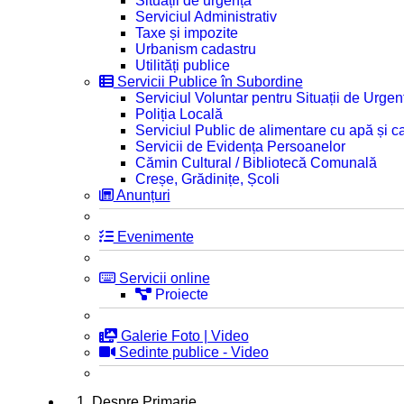
Situații de urgență
Serviciul Administrativ
Taxe și impozite
Urbanism cadastru
Utilități publice
Servicii Publice în Subordine
Serviciul Voluntar pentru Situații de Urgen
Poliția Locală
Serviciul Public de alimentare cu apă și c
Servicii de Evidența Persoanelor
Cămin Cultural / Bibliotecă Comunală
Creșe, Grădinițe, Școli
Anunțuri
Evenimente
Servicii online
Proiecte
Galerie Foto | Video
Sedinte publice - Video
1. Despre Primarie