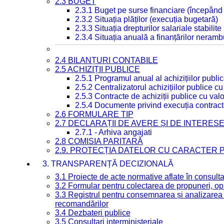
2.3 BUGET
2.3.1 Buget pe surse financiare (începând
2.3.2 Situația plăților (execuția bugetară)
2.3.3 Situația drepturilor salariale stabilit
2.3.4 Situația anuală a finanțărilor neramb
2.4 BILANȚURI CONTABILE
2.5 ACHIZIȚII PUBLICE
2.5.1 Programul anual al achizițiilor publi
2.5.2 Centralizatorul achizițiilor publice 
2.5.3 Contracte de achiziții publice cu va
2.5.4 Documente privind execuția contract
2.6 FORMULARE TIP
2.7 DECLARAȚII DE AVERE ȘI DE INTERES
2.7.1 - Arhiva angajati
2.8 COMISIA PARITARĂ
2.9. PROTECȚIA DATELOR CU CARACTER
3. TRANSPARENȚĂ DECIZIONALĂ
3.1 Proiecte de acte normative aflate în consult
3.2 Formular pentru colectarea de propuneri, opi
3.3 Registrul pentru consemnarea și analizarea p
recomandărilor
3.4 Dezbateri publice
3.5 Consultari interministeriale