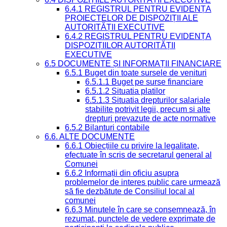
6.4.1 REGISTRUL PENTRU EVIDENȚA
PROIECTELOR DE DISPOZIȚII ALE
AUTORITĂȚII EXECUTIVE
6.4.2 REGISTRUL PENTRU EVIDENȚA
DISPOZIȚIILOR AUTORITĂȚII
EXECUTIVE
6.5 DOCUMENTE ȘI INFORMAȚII FINANCIARE
6.5.1 Buget din toate sursele de venituri
6.5.1.1 Buget pe surse financiare
6.5.1.2 Situatia platilor
6.5.1.3 Situatia drepturilor salariale
stabilite potrivit legii, precum si alte
drepturi prevazute de acte normative
6.5.2 Bilanturi contabile
6.6. ALTE DOCUMENTE
6.6.1 Obiecțiile cu privire la legalitate,
efectuate în scris de secretarul general al
Comunei
6.6.2 Informații din oficiu asupra
problemelor de interes public care urmează
să fie dezbătute de Consiliul local al
comunei
6.6.3 Minutele în care se consemnează, în
rezumat, punctele de vedere exprimate de