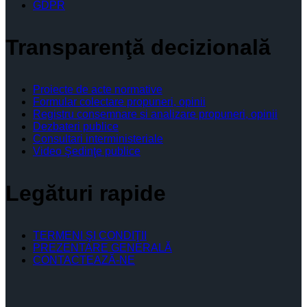
GDPR
Transparenţă decizională
Proiecte de acte normative
Formular colectare propuneri, opinii
Registru consemnare si analizare propuneri, opinii
Dezbateri publice
Consultari interministeriale
Video Şedinţe publice
Legături rapide
TERMENI ŞI CONDIŢII
PREZENTARE GENERALĂ
CONTACTEAZĂ-NE