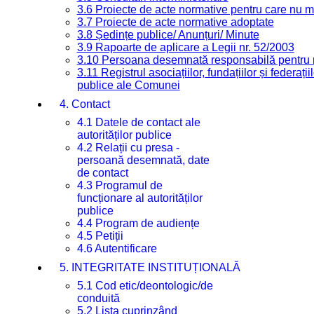
3.6 Proiecte de acte normative pentru care nu ma
3.7 Proiecte de acte normative adoptate
3.8 Ședințe publice/ Anunțuri/ Minute
3.9 Rapoarte de aplicare a Legii nr. 52/2003
3.10 Persoana desemnată responsabilă pentru re
3.11 Registrul asociațiilor, fundațiilor și federații
publice ale Comunei
4. Contact
4.1 Datele de contact ale
autorităților publice
4.2 Relații cu presa -
persoană desemnată, date
de contact
4.3 Programul de
funcționare al autorităților
publice
4.4 Program de audiențe
4.5 Petiții
4.6 Autentificare
5. INTEGRITATE INSTITUȚIONALĂ
5.1 Cod etic/deontologic/de
conduită
5.2 Lista cuprinzând