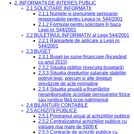
2. INFORMAȚII DE INTERES PUBLIC
2.1 SOLICITARE INFORMAȚII
2.1.1 Numele și prenumele persoanei
responsabile pentru Legea nr. 544/2001
2.1.2 Formular pentru solicitare în baza
Legii nr. 544/2001
2.2 BULETINUL INFORMATIV al Legii 544/2001
2.2.1 Rapoartele de aplicare a Legii nr.
544/2001
2.3 BUGET
2.3.1 Buget pe surse financiare (începând
cu anul 2015)
2.3.2 Situația plăților (execuția bugetară)
2.3.3 Situația drepturilor salariale stabilite
potrivit legii, precum și alte drepturi
prevăzute de acte normative
2.3.4 Situația anuală a finanțărilor
nerambursabile acordate persoanelor fizice
sau juridice fără scop patrimonial
2.4 BILANȚURI CONTABILE
2.5 ACHIZIȚII PUBLICE
2.5.1 Programul anual al achizițiilor publice
2.5.2 Centralizatorul achizițiilor publice cu
valoare mai mare de 5000 €
2.5.3 Contracte de achiziții publice cu