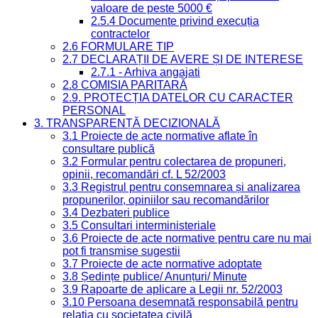
valoare de peste 5000 €
2.5.4 Documente privind execuția
contractelor
2.6 FORMULARE TIP
2.7 DECLARAȚII DE AVERE ȘI DE INTERESE
2.7.1 - Arhiva angajati
2.8 COMISIA PARITARĂ
2.9. PROTECȚIA DATELOR CU CARACTER
PERSONAL
3. TRANSPARENȚĂ DECIZIONALĂ
3.1 Proiecte de acte normative aflate în
consultare publică
3.2 Formular pentru colectarea de propuneri,
opinii, recomandări cf. L 52/2003
3.3 Registrul pentru consemnarea și analizarea
propunerilor, opiniilor sau recomandărilor
3.4 Dezbateri publice
3.5 Consultari interministeriale
3.6 Proiecte de acte normative pentru care nu mai
pot fi transmise sugestii
3.7 Proiecte de acte normative adoptate
3.8 Ședințe publice/ Anunțuri/ Minute
3.9 Rapoarte de aplicare a Legii nr. 52/2003
3.10 Persoana desemnată responsabilă pentru
relația cu societatea civilă