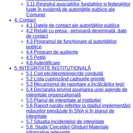
3.11 Registrul asociațiilor, fundațiilor și federațiilor
luate în evidență de autoritățile publice ale
Comunei
4. Contact
4.1 Datele de contact ale autorităților publice
4.2 Relații cu presa - persoană desemnată, date
de contact
4.3 Programul de funcționare al autorităților
publice
4.4 Program de audiențe
4.5 Petiții
4.6 Autentificare
5. INTEGRITATE INSTITUȚIONALĂ
5.1 Cod etic/deontologic/de conduită
5.2 Lista cuprinzând cadourile primite
5.3 Mecanismul de raportare a încălcărilor legii
5.4 Declarația privind asumarea unei agende de
integritate organizațională
5.5 Planul de integritate al instituției
5.6 Raport narativ referitor la stadiul implementării
măsurilor prevăzute în SNA și în planul de
integritate
5.7 Situația incidentelor de integritate
5.8. Studii/ Cercetări/ Ghiduri/ Materiale
informative relevante