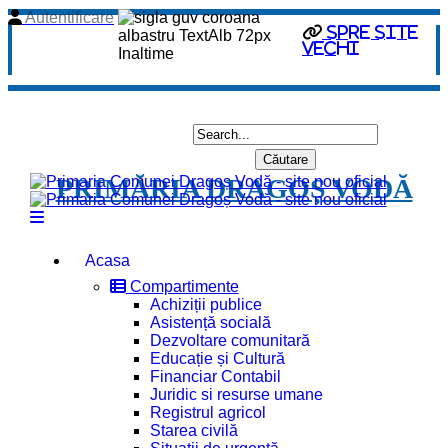
Autentificare
spre site
vechi
PRIMĂRIA DRAGOȘ VODĂ
Acasa
Compartimente
Achiziții publice
Asistență socială
Dezvoltare comunitară
Educație și Cultură
Financiar Contabil
Juridic si resurse umane
Registrul agricol
Starea civilă