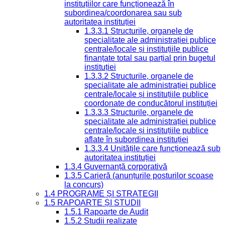
instituțiilor care funcționează în
subordinea/coordonarea sau sub
autoritatea instituției
1.3.3.1 Structurile, organele de
specialitate ale administrației publice
centrale/locale și instituțiile publice
finanțate total sau parțial prin bugetul
instituției
1.3.3.2 Structurile, organele de
specialitate ale administrației publice
centrale/locale și instituțiile publice
coordonate de conducătorul instituției
1.3.3.3 Structurile, organele de
specialitate ale administrației publice
centrale/locale și instituțiile publice
aflate în subordinea instituției
1.3.3.4 Unitățile care funcționează sub
autoritatea instituției
1.3.4 Guvernanță corporativă
1.3.5 Carieră (anunțurile posturilor scoase
la concurs)
1.4 PROGRAME ȘI STRATEGII
1.5 RAPOARTE ȘI STUDII
1.5.1 Rapoarte de Audit
1.5.2 Studii realizate