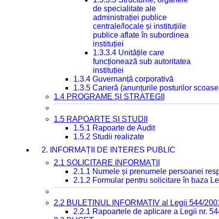
de specialitate ale
administrației publice
centrale/locale și instituțiile
publice aflate în subordinea
instituției
1.3.3.4 Unitățile care
funcționează sub autoritatea
instituției
1.3.4 Guvernanță corporativă
1.3.5 Carieră (anunțurile posturilor scoase
1.4 PROGRAME ȘI STRATEGII
1.5 RAPOARTE ȘI STUDII
1.5.1 Rapoarte de Audit
1.5.2 Studii realizate
2. INFORMAȚII DE INTERES PUBLIC
2.1 SOLICITARE INFORMAȚII
2.1.1 Numele și prenumele persoanei resp
2.1.2 Formular pentru solicitare în baza Le
2.2 BULETINUL INFORMATIV al Legii 544/200
2.2.1 Rapoartele de aplicare a Legii nr. 5