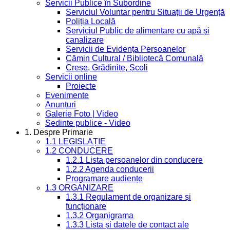
Servicii Publice în Subordine
Serviciul Voluntar pentru Situații de Urgență
Poliția Locală
Serviciul Public de alimentare cu apă și
canalizare
Servicii de Evidența Persoanelor
Cămin Cultural / Bibliotecă Comunală
Creșe, Grădinițe, Școli
Servicii online
Proiecte
Evenimente
Anunțuri
Galerie Foto | Video
Sedinte publice - Video
1. Despre Primarie
1.1 LEGISLAȚIE
1.2 CONDUCERE
1.2.1 Lista persoanelor din conducere
1.2.2 Agenda conducerii
Programare audiențe
1.3 ORGANIZARE
1.3.1 Regulament de organizare și
funcționare
1.3.2 Organigrama
1.3.3 Lista și datele de contact ale