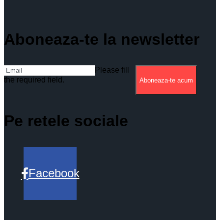
Aboneaza-te la newsletter
Please fill
the required field.
Aboneaza-te acum
Pe retele sociale
Facebook