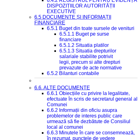
6.4.2 REGISTRUL PENTRU EVIDENȚA
DISPOZIȚIILOR AUTORITĂȚII
EXECUTIVE
6.5 DOCUMENTE ȘI INFORMAȚII
FINANCIARE
6.5.1 Buget din toate sursele de venituri
6.5.1.1 Buget pe surse
financiare
6.5.1.2 Situatia platilor
6.5.1.3 Situatia drepturilor
salariale stabilite potrivit
legii, precum si alte drepturi
prevazute de acte normative
6.5.2 Bilanturi contabile
6.6. ALTE DOCUMENTE
6.6.1 Obiecțiile cu privire la legalitate,
efectuate în scris de secretarul general al
Comunei
6.6.2 Informații din oficiu asupra
problemelor de interes public care
urmează să fie dezbătute de Consiliul
local al comunei
6.6.3 Minutele în care se consemnează,
în rezumat, punctele de vedere