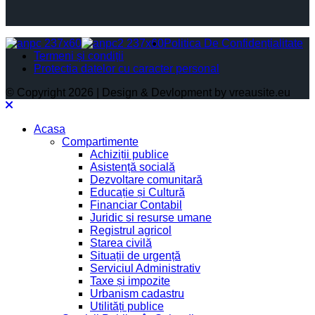
Politica De Confidențialitate
Termeni și condiții
Protectia datelor cu caracter personal
© Copyright 2026 | Design & Devlopment by vreausite.eu
Acasa
Compartimente
Achiziții publice
Asistență socială
Dezvoltare comunitară
Educație și Cultură
Financiar Contabil
Juridic si resurse umane
Registrul agricol
Starea civilă
Situații de urgență
Serviciul Administrativ
Taxe și impozite
Urbanism cadastru
Utilități publice