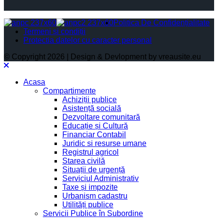
Politica De Confidențialitate
Termeni și condiții
Protectia datelor cu caracter personal
© Copyright 2026 | Design & Devlopment by vreausite.eu
Acasa
Compartimente
Achiziții publice
Asistență socială
Dezvoltare comunitară
Educație și Cultură
Financiar Contabil
Juridic si resurse umane
Registrul agricol
Starea civilă
Situații de urgență
Serviciul Administrativ
Taxe și impozite
Urbanism cadastru
Utilități publice
Servicii Publice în Subordine