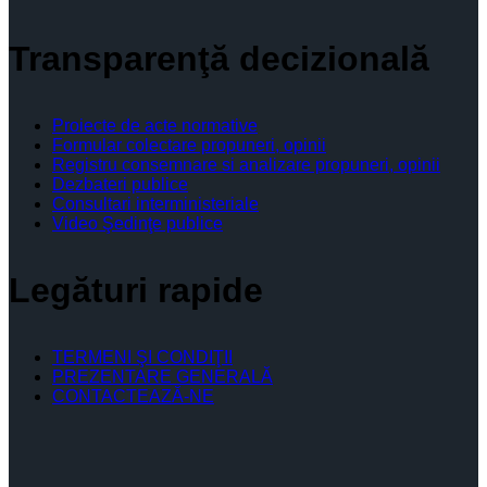
Transparenţă decizională
Proiecte de acte normative
Formular colectare propuneri, opinii
Registru consemnare si analizare propuneri, opinii
Dezbateri publice
Consultari interministeriale
Video Şedinţe publice
Legături rapide
TERMENI ŞI CONDIŢII
PREZENTARE GENERALĂ
CONTACTEAZĂ-NE