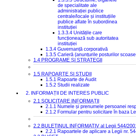
de specialitate ale
administrației publice
centrale/locale și instituțiile
publice aflate în subordinea
instituției
1.3.3.4 Unitățile care
funcționează sub autoritatea
instituției
1.3.4 Guvernanță corporativă
1.3.5 Carieră (anunțurile posturilor scoase
1.4 PROGRAME ȘI STRATEGII
1.5 RAPOARTE ȘI STUDII
1.5.1 Rapoarte de Audit
1.5.2 Studii realizate
2. INFORMAȚII DE INTERES PUBLIC
2.1 SOLICITARE INFORMAȚII
2.1.1 Numele și prenumele persoanei resp
2.1.2 Formular pentru solicitare în baza Le
2.2 BULETINUL INFORMATIV al Legii 544/200
2.2.1 Rapoartele de aplicare a Legii nr. 5