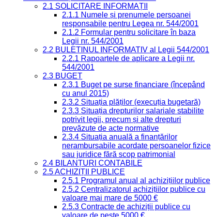
2.1 SOLICITARE INFORMAȚII
2.1.1 Numele și prenumele persoanei
responsabile pentru Legea nr. 544/2001
2.1.2 Formular pentru solicitare în baza
Legii nr. 544/2001
2.2 BULETINUL INFORMATIV al Legii 544/2001
2.2.1 Rapoartele de aplicare a Legii nr.
544/2001
2.3 BUGET
2.3.1 Buget pe surse financiare (începând
cu anul 2015)
2.3.2 Situația plăților (execuția bugetară)
2.3.3 Situația drepturilor salariale stabilite
potrivit legii, precum și alte drepturi
prevăzute de acte normative
2.3.4 Situația anuală a finanțărilor
nerambursabile acordate persoanelor fizice
sau juridice fără scop patrimonial
2.4 BILANȚURI CONTABILE
2.5 ACHIZIȚII PUBLICE
2.5.1 Programul anual al achizițiilor publice
2.5.2 Centralizatorul achizițiilor publice cu
valoare mai mare de 5000 €
2.5.3 Contracte de achiziții publice cu
valoare de peste 5000 €