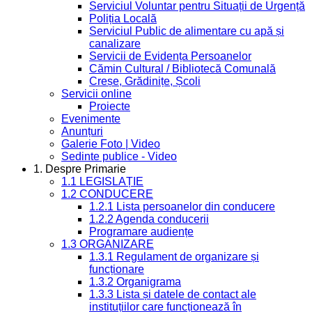
Serviciul Voluntar pentru Situații de Urgență
Poliția Locală
Serviciul Public de alimentare cu apă și
canalizare
Servicii de Evidența Persoanelor
Cămin Cultural / Bibliotecă Comunală
Creșe, Grădinițe, Școli
Servicii online
Proiecte
Evenimente
Anunțuri
Galerie Foto | Video
Sedinte publice - Video
1. Despre Primarie
1.1 LEGISLAȚIE
1.2 CONDUCERE
1.2.1 Lista persoanelor din conducere
1.2.2 Agenda conducerii
Programare audiențe
1.3 ORGANIZARE
1.3.1 Regulament de organizare și
funcționare
1.3.2 Organigrama
1.3.3 Lista și datele de contact ale
instituțiilor care funcționează în