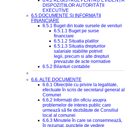
6.4.2 REGISTRUL PENTRU EVIDENȚA
DISPOZIȚIILOR AUTORITĂȚII
EXECUTIVE
6.5 DOCUMENTE ȘI INFORMAȚII
FINANCIARE
6.5.1 Buget din toate sursele de venituri
6.5.1.1 Buget pe surse
financiare
6.5.1.2 Situatia platilor
6.5.1.3 Situatia drepturilor
salariale stabilite potrivit
legii, precum si alte drepturi
prevazute de acte normative
6.5.2 Bilanturi contabile
6.6. ALTE DOCUMENTE
6.6.1 Obiecțiile cu privire la legalitate,
efectuate în scris de secretarul general al
Comunei
6.6.2 Informații din oficiu asupra
problemelor de interes public care
urmează să fie dezbătute de Consiliul
local al comunei
6.6.3 Minutele în care se consemnează,
în rezumat, punctele de vedere