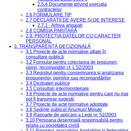
2.5.4 Documente privind execuția
contractelor
2.6 FORMULARE TIP
2.7 DECLARAȚII DE AVERE ȘI DE INTERESE
2.7.1 - Arhiva angajati
2.8 COMISIA PARITARĂ
2.9. PROTECȚIA DATELOR CU CARACTER
PERSONAL
3. TRANSPARENȚĂ DECIZIONALĂ
3.1 Proiecte de acte normative aflate în
consultare publică
3.2 Formular pentru colectarea de propuneri,
opinii, recomandări cf. L 52/2003
3.3 Registrul pentru consemnarea și analizarea
propunerilor, opiniilor sau recomandărilor
3.4 Dezbateri publice
3.5 Consultari interministeriale
3.6 Proiecte de acte normative pentru care nu mai
pot fi transmise sugestii
3.7 Proiecte de acte normative adoptate
3.8 Ședințe publice/ Anunțuri/ Minute
3.9 Rapoarte de aplicare a Legii nr. 52/2003
3.10 Persoana desemnată responsabilă pentru
relația cu societatea civilă
3.11 Registrul asociațiilor, fundațiilor și federațiilor