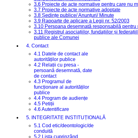
3.6 Proiecte de acte normative pentru care nu ma
3.7 Proiecte de acte normative adoptate
3.8 Ședințe publice/ Anunțuri/ Minute
3.9 Rapoarte de aplicare a Legii nr. 52/2003
3.10 Persoana desemnată responsabilă pentru re
3.11 Registrul asociațiilor, fundațiilor și federații
publice ale Comunei
4. Contact
4.1 Datele de contact ale
autorităților publice
4.2 Relații cu presa -
persoană desemnată, date
de contact
4.3 Programul de
funcționare al autorităților
publice
4.4 Program de audiențe
4.5 Petiții
4.6 Autentificare
5. INTEGRITATE INSTITUȚIONALĂ
5.1 Cod etic/deontologic/de
conduită
5.2 Lista cuprinzând