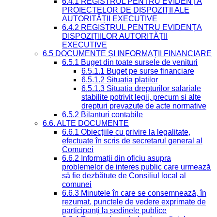
6.4.1 REGISTRUL PENTRU EVIDENȚA
PROIECTELOR DE DISPOZIȚII ALE
AUTORITĂȚII EXECUTIVE
6.4.2 REGISTRUL PENTRU EVIDENȚA
DISPOZIȚIILOR AUTORITĂȚII
EXECUTIVE
6.5 DOCUMENTE ȘI INFORMAȚII FINANCIARE
6.5.1 Buget din toate sursele de venituri
6.5.1.1 Buget pe surse financiare
6.5.1.2 Situatia platilor
6.5.1.3 Situatia drepturilor salariale
stabilite potrivit legii, precum si alte
drepturi prevazute de acte normative
6.5.2 Bilanturi contabile
6.6. ALTE DOCUMENTE
6.6.1 Obiecțiile cu privire la legalitate,
efectuate în scris de secretarul general al
Comunei
6.6.2 Informații din oficiu asupra
problemelor de interes public care urmează
să fie dezbătute de Consiliul local al
comunei
6.6.3 Minutele în care se consemnează, în
rezumat, punctele de vedere exprimate de
participanți la ședinele publice