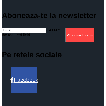
Aboneaza-te la newsletter
Please fill
the required field.
Aboneaza-te acum
Pe retele sociale
Facebook