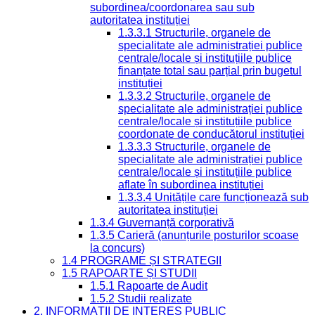
subordinea/coordonarea sau sub
autoritatea instituției
1.3.3.1 Structurile, organele de
specialitate ale administrației publice
centrale/locale și instituțiile publice
finanțate total sau parțial prin bugetul
instituției
1.3.3.2 Structurile, organele de
specialitate ale administrației publice
centrale/locale și instituțiile publice
coordonate de conducătorul instituției
1.3.3.3 Structurile, organele de
specialitate ale administrației publice
centrale/locale și instituțiile publice
aflate în subordinea instituției
1.3.3.4 Unitățile care funcționează sub
autoritatea instituției
1.3.4 Guvernanță corporativă
1.3.5 Carieră (anunțurile posturilor scoase
la concurs)
1.4 PROGRAME ȘI STRATEGII
1.5 RAPOARTE ȘI STUDII
1.5.1 Rapoarte de Audit
1.5.2 Studii realizate
2. INFORMAȚII DE INTERES PUBLIC