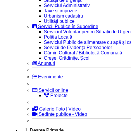
Situații de urgență
Serviciul Administrativ
Taxe și impozite
Urbanism cadastru
Utilități publice
Servicii Publice în Subordine
Serviciul Voluntar pentru Situații de Urgen
Poliția Locală
Serviciul Public de alimentare cu apă și c
Servicii de Evidența Persoanelor
Cămin Cultural / Bibliotecă Comunală
Creșe, Grădinițe, Școli
Anunțuri
Evenimente
Servicii online
Proiecte
Galerie Foto | Video
Sedinte publice - Video
1. Despre Primarie