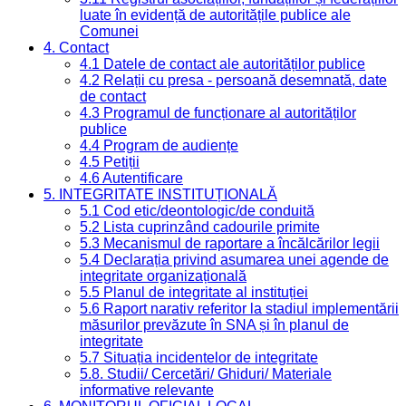
luate în evidență de autoritățile publice ale
Comunei
4. Contact
4.1 Datele de contact ale autorităților publice
4.2 Relații cu presa - persoană desemnată, date
de contact
4.3 Programul de funcționare al autorităților
publice
4.4 Program de audiențe
4.5 Petiții
4.6 Autentificare
5. INTEGRITATE INSTITUȚIONALĂ
5.1 Cod etic/deontologic/de conduită
5.2 Lista cuprinzând cadourile primite
5.3 Mecanismul de raportare a încălcărilor legii
5.4 Declarația privind asumarea unei agende de
integritate organizațională
5.5 Planul de integritate al instituției
5.6 Raport narativ referitor la stadiul implementării
măsurilor prevăzute în SNA și în planul de
integritate
5.7 Situația incidentelor de integritate
5.8. Studii/ Cercetări/ Ghiduri/ Materiale
informative relevante