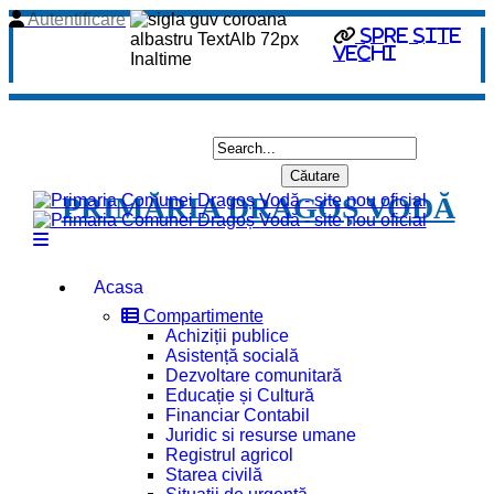
Autentificare
spre site
vechi
PRIMĂRIA DRAGOȘ VODĂ
Acasa
Compartimente
Achiziții publice
Asistență socială
Dezvoltare comunitară
Educație și Cultură
Financiar Contabil
Juridic si resurse umane
Registrul agricol
Starea civilă