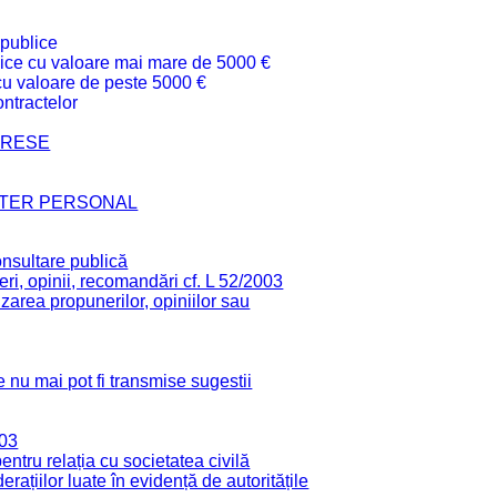
 publice
ublice cu valoare mai mare de 5000 €
 cu valoare de peste 5000 €
ntractelor
TERESE
CTER PERSONAL
onsultare publică
ri, opinii, recomandări cf. L 52/2003
zarea propunerilor, opiniilor sau
 nu mai pot fi transmise sugestii
003
tru relația cu societatea civilă
derațiilor luate în evidență de autoritățile