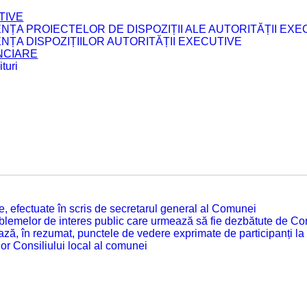
TIVE
ENȚA PROIECTELOR DE DISPOZIȚII ALE AUTORITĂȚII EXE
ENȚA DISPOZIȚIILOR AUTORITĂȚII EXECUTIVE
ANCIARE
turi
tate, efectuate în scris de secretarul general al Comunei
roblemelor de interes public care urmează să fie dezbătute de Con
ză, în rezumat, punctele de vedere exprimate de participanți la
or Consiliului local al comunei