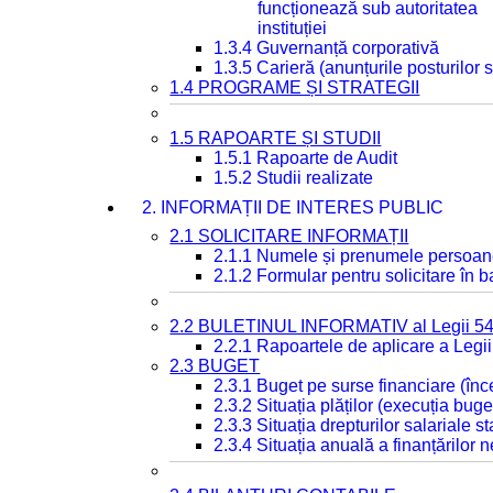
funcționează sub autoritatea
instituției
1.3.4 Guvernanță corporativă
1.3.5 Carieră (anunțurile posturilor
1.4 PROGRAME ȘI STRATEGII
1.5 RAPOARTE ȘI STUDII
1.5.1 Rapoarte de Audit
1.5.2 Studii realizate
2. INFORMAȚII DE INTERES PUBLIC
2.1 SOLICITARE INFORMAȚII
2.1.1 Numele și prenumele persoan
2.1.2 Formular pentru solicitare în 
2.2 BULETINUL INFORMATIV al Legii 5
2.2.1 Rapoartele de aplicare a Legii
2.3 BUGET
2.3.1 Buget pe surse financiare (în
2.3.2 Situația plăților (execuția buge
2.3.3 Situația drepturilor salariale s
2.3.4 Situația anuală a finanțărilor