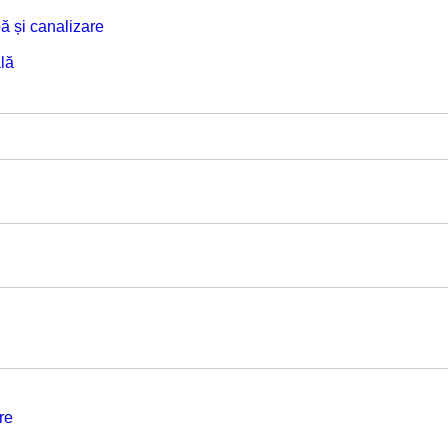
ă și canalizare
lă
re