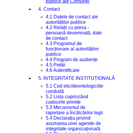
publice ale Comunei
4. Contact
4.1 Datele de contact ale
autorităților publice
4.2 Relații cu presa -
persoană desemnată, date
de contact
4.3 Programul de
funcționare al autorităților
publice
4.4 Program de audiențe
4.5 Petiții
4.6 Autentificare
5. INTEGRITATE INSTITUȚIONALĂ
5.1 Cod etic/deontologic/de
conduită
5.2 Lista cuprinzând
cadourile primite
5.3 Mecanismul de
raportare a încălcărilor legii
5.4 Declarația privind
asumarea unei agende de
integritate organizațională