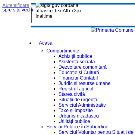
Autentificare
spre site vechi
Acasa
Compartimente
Achiziții publice
Asistență socială
Dezvoltare comunitară
Educație și Cultură
Financiar Contabil
Juridic si resurse umane
Registrul agricol
Starea civilă
Situații de urgență
Serviciul Administrativ
Taxe și impozite
Urbanism cadastru
Utilități publice
Servicii Publice în Subordine
Serviciul Voluntar pentru Situații d