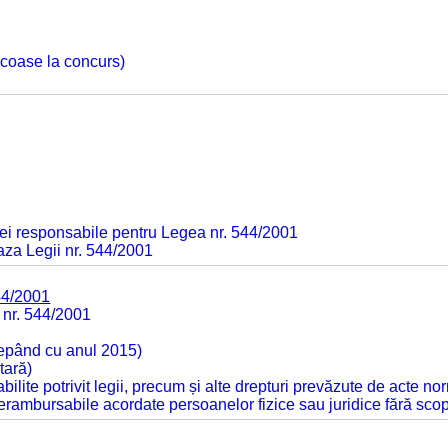
 scoase la concurs)
ei responsabile pentru Legea nr. 544/2001
baza Legii nr. 544/2001
44/2001
 nr. 544/2001
cepând cu anul 2015)
tară)
tabilite potrivit legii, precum și alte drepturi prevăzute de acte no
 nerambursabile acordate persoanelor fizice sau juridice fără sco