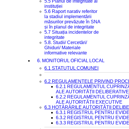
5.5 Planul de integritate al
instituției
5.6 Raport narativ referitor
la stadiul implementării
măsurilor prevăzute în SNA
și în planul de integritate
5.7 Situația incidentelor de
integritate
5.8. Studii/ Cercetări/
Ghiduri/ Materiale
informative relevante
6. MONITORUL OFICIAL LOCAL
6.1 STATUTUL COMUNEI
6.2 REGULAMENTELE PRIVIND PROC
6.2.1 REGULAMENTUL CUPRINZ
ALE AUTORITĂȚII DELIBERATIV
6.2.2 REGULAMENTUL CUPRINZ
ALE AUTORITĂȚII EXECUTIVE
6.3 HOTĂRÂRILE AUTORITĂȚII DELIB
6.3.1 REGISTRUL PENTRU EVI
6.3.2 REGISTRUL PENTRU EVI
6.3.3 REGISTRUL PENTRU EVID