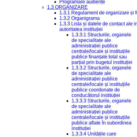
Programare audiențe
1.3 ORGANIZARE
1.3.1 Regulament de organizare și 
1.3.2 Organigrama
1.3.3 Lista și datele de contact ale
autoritatea instituției
1.3.3.1 Structurile, organele
de specialitate ale
administrației publice
centrale/locale și instituțiile
publice finanțate total sau
parțial prin bugetul instituției
1.3.3.2 Structurile, organele
de specialitate ale
administrației publice
centrale/locale și instituțiile
publice coordonate de
conducătorul instituției
1.3.3.3 Structurile, organele
de specialitate ale
administrației publice
centrale/locale și instituțiile
publice aflate în subordinea
instituției
1.3.3.4 Unitățile care