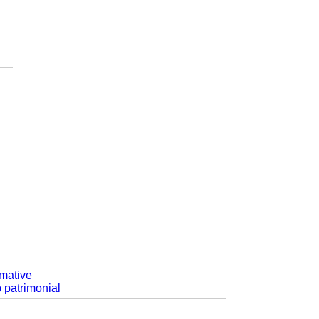
rmative
p patrimonial