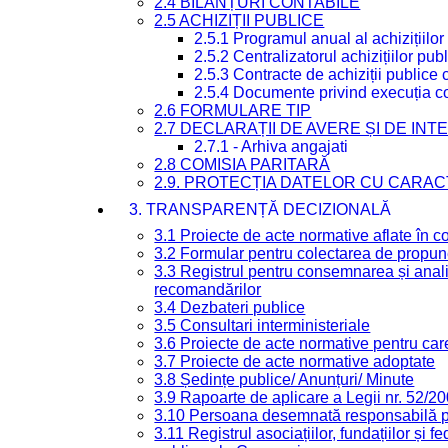
2.4 BILANȚURI CONTABILE
2.5 ACHIZIȚII PUBLICE
2.5.1 Programul anual al achizițiilor
2.5.2 Centralizatorul achizițiilor p
2.5.3 Contracte de achiziții publice
2.5.4 Documente privind execuția co
2.6 FORMULARE TIP
2.7 DECLARAȚII DE AVERE ȘI DE IN
2.7.1 - Arhiva angajati
2.8 COMISIA PARITARĂ
2.9. PROTECȚIA DATELOR CU CARA
3. TRANSPARENȚĂ DECIZIONALĂ
3.1 Proiecte de acte normative aflate în c
3.2 Formular pentru colectarea de propune
3.3 Registrul pentru consemnarea și anali
recomandărilor
3.4 Dezbateri publice
3.5 Consultari interministeriale
3.6 Proiecte de acte normative pentru care
3.7 Proiecte de acte normative adoptate
3.8 Ședințe publice/ Anunțuri/ Minute
3.9 Rapoarte de aplicare a Legii nr. 52/2
3.10 Persoana desemnată responsabilă pen
3.11 Registrul asociațiilor, fundațiilor și fe