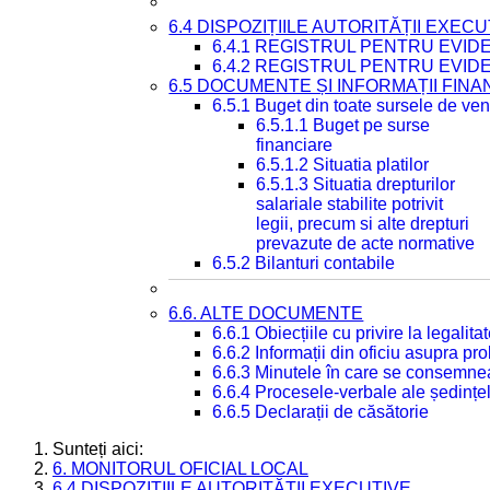
6.4 DISPOZIȚIILE AUTORITĂȚII EXECU
6.4.1 REGISTRUL PENTRU EVID
6.4.2 REGISTRUL PENTRU EVID
6.5 DOCUMENTE ȘI INFORMAȚII FIN
6.5.1 Buget din toate sursele de veni
6.5.1.1 Buget pe surse
financiare
6.5.1.2 Situatia platilor
6.5.1.3 Situatia drepturilor
salariale stabilite potrivit
legii, precum si alte drepturi
prevazute de acte normative
6.5.2 Bilanturi contabile
6.6. ALTE DOCUMENTE
6.6.1 Obiecțiile cu privire la legali
6.6.2 Informații din oficiu asupra p
6.6.3 Minutele în care se consemnea
6.6.4 Procesele-verbale ale ședințel
6.6.5 Declarații de căsătorie
Sunteți aici:
6. MONITORUL OFICIAL LOCAL
6.4 DISPOZIȚIILE AUTORITĂȚII EXECUTIVE