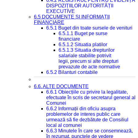
6.4.2 REGISTRUL PENTRU EVIDENȚA
DISPOZIȚIILOR AUTORITĂȚII
EXECUTIVE
6.5 DOCUMENTE ȘI INFORMAȚII
FINANCIARE
6.5.1 Buget din toate sursele de venituri
6.5.1.1 Buget pe surse
financiare
6.5.1.2 Situatia platilor
6.5.1.3 Situatia drepturilor
salariale stabilite potrivit
legii, precum si alte drepturi
prevazute de acte normative
6.5.2 Bilanturi contabile
6.6. ALTE DOCUMENTE
6.6.1 Obiecțiile cu privire la legalitate,
efectuate în scris de secretarul general al
Comunei
6.6.2 Informații din oficiu asupra
problemelor de interes public care
urmează să fie dezbătute de Consiliul
local al comunei
6.6.3 Minutele în care se consemnează,
în rezumat, punctele de vedere