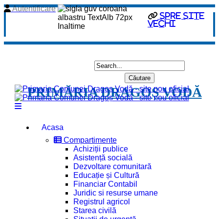
Autentificare
spre site
vechi
PRIMĂRIA DRAGOȘ VODĂ
Acasa
Compartimente
Achiziții publice
Asistență socială
Dezvoltare comunitară
Educație și Cultură
Financiar Contabil
Juridic si resurse umane
Registrul agricol
Starea civilă