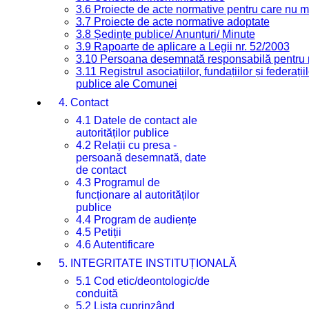
3.6 Proiecte de acte normative pentru care nu ma
3.7 Proiecte de acte normative adoptate
3.8 Ședințe publice/ Anunțuri/ Minute
3.9 Rapoarte de aplicare a Legii nr. 52/2003
3.10 Persoana desemnată responsabilă pentru re
3.11 Registrul asociațiilor, fundațiilor și federații
publice ale Comunei
4. Contact
4.1 Datele de contact ale
autorităților publice
4.2 Relații cu presa -
persoană desemnată, date
de contact
4.3 Programul de
funcționare al autorităților
publice
4.4 Program de audiențe
4.5 Petiții
4.6 Autentificare
5. INTEGRITATE INSTITUȚIONALĂ
5.1 Cod etic/deontologic/de
conduită
5.2 Lista cuprinzând