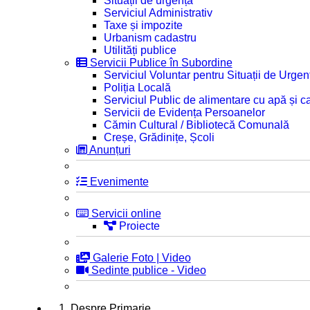
Situații de urgență
Serviciul Administrativ
Taxe și impozite
Urbanism cadastru
Utilități publice
Servicii Publice în Subordine
Serviciul Voluntar pentru Situații de Urgen
Poliția Locală
Serviciul Public de alimentare cu apă și c
Servicii de Evidența Persoanelor
Cămin Cultural / Bibliotecă Comunală
Creșe, Grădinițe, Școli
Anunțuri
Evenimente
Servicii online
Proiecte
Galerie Foto | Video
Sedinte publice - Video
1. Despre Primarie