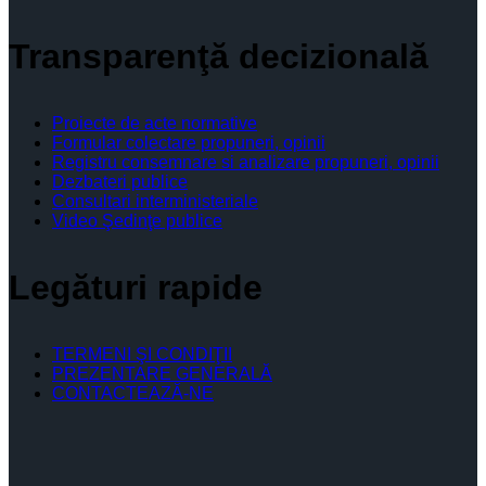
Transparenţă decizională
Proiecte de acte normative
Formular colectare propuneri, opinii
Registru consemnare si analizare propuneri, opinii
Dezbateri publice
Consultari interministeriale
Video Şedinţe publice
Legături rapide
TERMENI ŞI CONDIŢII
PREZENTARE GENERALĂ
CONTACTEAZĂ-NE