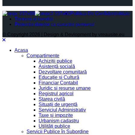
Politica De Confidențialitate
Termeni și condiții
Protectia datelor cu caracter personal
© Copyright 2026 | Design & Devlopment by vreausite.eu
Acasa
Compartimente
Achiziții publice
Asistență socială
Dezvoltare comunitară
Educație și Cultură
Financiar Contabil
Juridic si resurse umane
Registrul agricol
Starea civilă
Situații de urgență
Serviciul Administrativ
Taxe și impozite
Urbanism cadastru
Utilități publice
Servicii Publice în Subordine