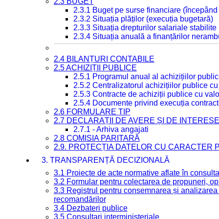
2.3 BUGET
2.3.1 Buget pe surse financiare (începând
2.3.2 Situația plăților (execuția bugetară)
2.3.3 Situația drepturilor salariale stabilit
2.3.4 Situația anuală a finanțărilor neramb
2.4 BILANȚURI CONTABILE
2.5 ACHIZIȚII PUBLICE
2.5.1 Programul anual al achizițiilor publi
2.5.2 Centralizatorul achizițiilor publice 
2.5.3 Contracte de achiziții publice cu va
2.5.4 Documente privind execuția contract
2.6 FORMULARE TIP
2.7 DECLARAȚII DE AVERE ȘI DE INTERES
2.7.1 - Arhiva angajati
2.8 COMISIA PARITARĂ
2.9. PROTECȚIA DATELOR CU CARACTER
3. TRANSPARENȚĂ DECIZIONALĂ
3.1 Proiecte de acte normative aflate în consult
3.2 Formular pentru colectarea de propuneri, opi
3.3 Registrul pentru consemnarea și analizarea p
recomandărilor
3.4 Dezbateri publice
3.5 Consultari interministeriale