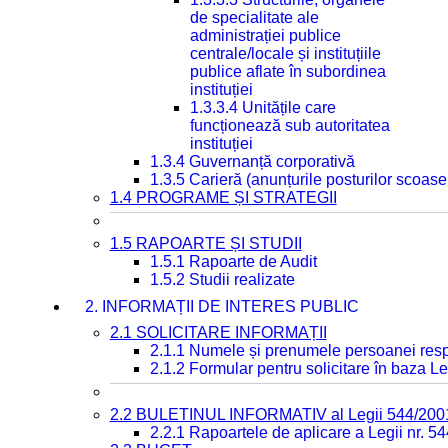
de specialitate ale
administrației publice
centrale/locale și instituțiile
publice aflate în subordinea
instituției
1.3.3.4 Unitățile care
funcționează sub autoritatea
instituției
1.3.4 Guvernanță corporativă
1.3.5 Carieră (anunțurile posturilor scoase
1.4 PROGRAME ȘI STRATEGII
1.5 RAPOARTE ȘI STUDII
1.5.1 Rapoarte de Audit
1.5.2 Studii realizate
2. INFORMAȚII DE INTERES PUBLIC
2.1 SOLICITARE INFORMAȚII
2.1.1 Numele și prenumele persoanei resp
2.1.2 Formular pentru solicitare în baza Le
2.2 BULETINUL INFORMATIV al Legii 544/200
2.2.1 Rapoartele de aplicare a Legii nr. 5