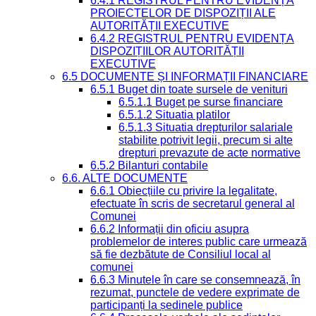
6.4.1 REGISTRUL PENTRU EVIDENȚA
PROIECTELOR DE DISPOZIȚII ALE
AUTORITĂȚII EXECUTIVE
6.4.2 REGISTRUL PENTRU EVIDENȚA
DISPOZIȚIILOR AUTORITĂȚII
EXECUTIVE
6.5 DOCUMENTE ȘI INFORMAȚII FINANCIARE
6.5.1 Buget din toate sursele de venituri
6.5.1.1 Buget pe surse financiare
6.5.1.2 Situatia platilor
6.5.1.3 Situatia drepturilor salariale
stabilite potrivit legii, precum si alte
drepturi prevazute de acte normative
6.5.2 Bilanturi contabile
6.6. ALTE DOCUMENTE
6.6.1 Obiecțiile cu privire la legalitate,
efectuate în scris de secretarul general al
Comunei
6.6.2 Informații din oficiu asupra
problemelor de interes public care urmează
să fie dezbătute de Consiliul local al
comunei
6.6.3 Minutele în care se consemnează, în
rezumat, punctele de vedere exprimate de
participanți la ședinele publice