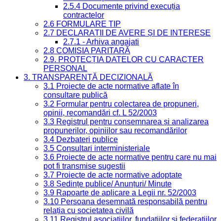
2.5.4 Documente privind execuția
contractelor
2.6 FORMULARE TIP
2.7 DECLARAȚII DE AVERE ȘI DE INTERESE
2.7.1 - Arhiva angajati
2.8 COMISIA PARITARĂ
2.9. PROTECȚIA DATELOR CU CARACTER
PERSONAL
3. TRANSPARENȚĂ DECIZIONALĂ
3.1 Proiecte de acte normative aflate în
consultare publică
3.2 Formular pentru colectarea de propuneri,
opinii, recomandări cf. L 52/2003
3.3 Registrul pentru consemnarea și analizarea
propunerilor, opiniilor sau recomandărilor
3.4 Dezbateri publice
3.5 Consultari interministeriale
3.6 Proiecte de acte normative pentru care nu mai
pot fi transmise sugestii
3.7 Proiecte de acte normative adoptate
3.8 Ședințe publice/ Anunțuri/ Minute
3.9 Rapoarte de aplicare a Legii nr. 52/2003
3.10 Persoana desemnată responsabilă pentru
relația cu societatea civilă
3.11 Registrul asociațiilor, fundațiilor și federațiilor