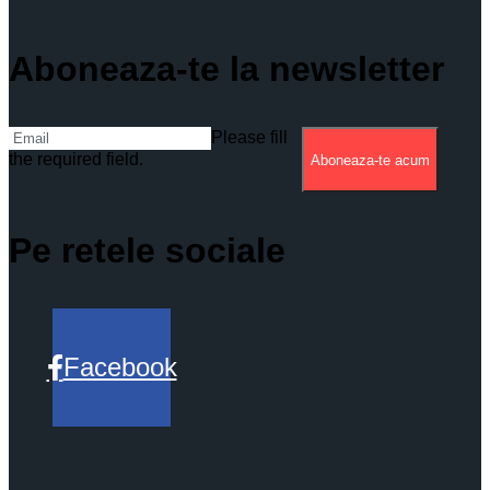
Aboneaza-te la newsletter
Please fill
the required field.
Aboneaza-te acum
Pe retele sociale
Facebook