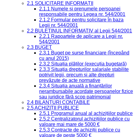
2.1 SOLICITARE INFORMAȚII
2.1.1 Numele și prenumele persoanei
responsabile pentru Legea nr. 544/2001
2.1.2 Formular pentru solicitare în baza
Legii nr. 544/2001
2.2 BULETINUL INFORMATIV al Legii 544/2001
2.2.1 Rapoartele de aplicare a Legii nr.
544/2001
2.3 BUGET
2.3.1 Buget pe surse financiare (începând
cu anul 2015)
2.3.2 Situația plăților (execuția bugetară)
2.3.3 Situația drepturilor salariale stabilite
potrivit legii, precum și alte drepturi
prevăzute de acte normative
2.3.4 Situația anuală a finanțărilor
nerambursabile acordate persoanelor fizice
sau juridice fără scop patrimonial
2.4 BILANȚURI CONTABILE
2.5 ACHIZIȚII PUBLICE
2.5.1 Programul anual al achizițiilor publice
2.5.2 Centralizatorul achizițiilor publice cu
valoare mai mare de 5000 €
2.5.3 Contracte de achiziții publice cu
valoare de peste 5000 €