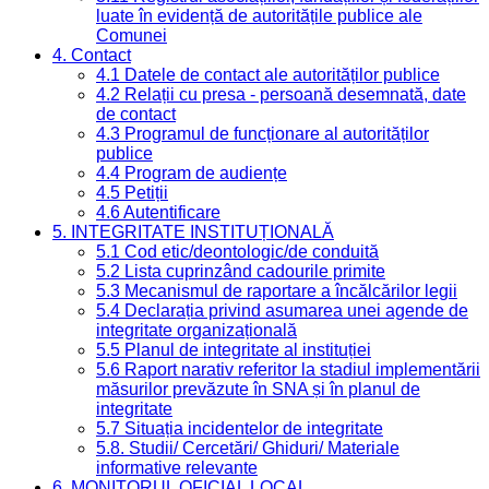
luate în evidență de autoritățile publice ale
Comunei
4. Contact
4.1 Datele de contact ale autorităților publice
4.2 Relații cu presa - persoană desemnată, date
de contact
4.3 Programul de funcționare al autorităților
publice
4.4 Program de audiențe
4.5 Petiții
4.6 Autentificare
5. INTEGRITATE INSTITUȚIONALĂ
5.1 Cod etic/deontologic/de conduită
5.2 Lista cuprinzând cadourile primite
5.3 Mecanismul de raportare a încălcărilor legii
5.4 Declarația privind asumarea unei agende de
integritate organizațională
5.5 Planul de integritate al instituției
5.6 Raport narativ referitor la stadiul implementării
măsurilor prevăzute în SNA și în planul de
integritate
5.7 Situația incidentelor de integritate
5.8. Studii/ Cercetări/ Ghiduri/ Materiale
informative relevante
6. MONITORUL OFICIAL LOCAL