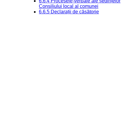
6.6.4 Procesele-verbale ale ședințelor
Consiliului local al comunei
6.6.5 Declarații de căsătorie