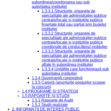
subordinea/coordonarea sau sub
autoritatea instituției
1.3.3.1 Structurile, organele de
specialitate ale administrației publice
centrale/locale și instituțiile publice
finanțate total sau parțial prin bugetul
instituției
1.3.3.2 Structurile, organele de
specialitate ale administrației publice
centrale/locale și instituțiile publice
coordonate de conducătorul instituției
1.3.3.3 Structurile, organele de
specialitate ale administrației publice
centrale/locale și instituțiile publice
aflate în subordinea instituției
1.3.3.4 Unitățile care funcționează sub
autoritatea instituției
1.3.4 Guvernanță corporativă
1.3.5 Carieră (anunțurile posturilor scoase
la concurs)
1.4 PROGRAME ȘI STRATEGII
1.5 RAPOARTE ȘI STUDII
1.5.1 Rapoarte de Audit
1.5.2 Studii realizate
2. INFORMAȚII DE INTERES PUBLIC