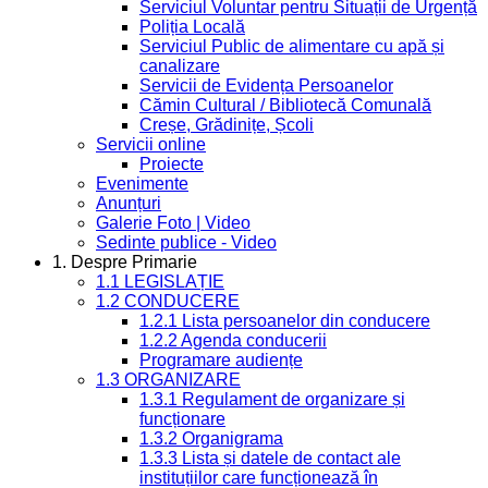
Serviciul Voluntar pentru Situații de Urgență
Poliția Locală
Serviciul Public de alimentare cu apă și
canalizare
Servicii de Evidența Persoanelor
Cămin Cultural / Bibliotecă Comunală
Creșe, Grădinițe, Școli
Servicii online
Proiecte
Evenimente
Anunțuri
Galerie Foto | Video
Sedinte publice - Video
1. Despre Primarie
1.1 LEGISLAȚIE
1.2 CONDUCERE
1.2.1 Lista persoanelor din conducere
1.2.2 Agenda conducerii
Programare audiențe
1.3 ORGANIZARE
1.3.1 Regulament de organizare și
funcționare
1.3.2 Organigrama
1.3.3 Lista și datele de contact ale
instituțiilor care funcționează în